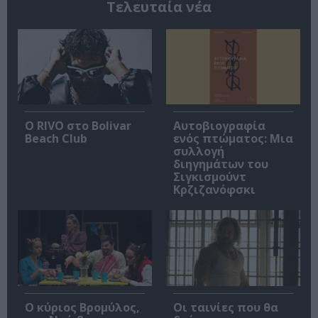
Τελευταία νέα
Ο RIVO στο Bolivar
Αυτοβιογραφία
Beach Club
ενός πτώματος: Μια
συλλογή
διηγημάτων του
Σιγκισμούντ
Κρζιζανόφσκι
O κύριος Βρομύλος,
Οι ταινίες που θα