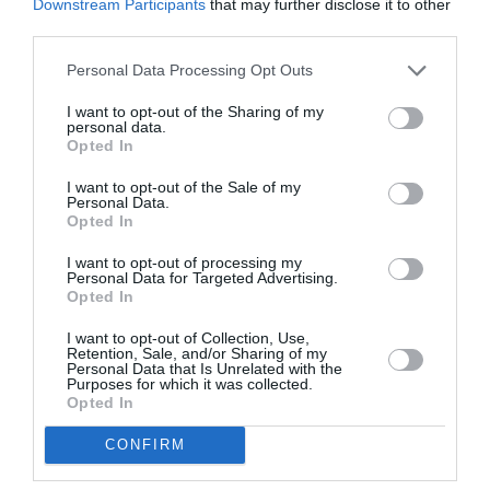
Downstream Participants
that may further disclose it to other
Θίασος Λώτινος Ήλιος: «Η νοσταλγός» του
third parties.
Αλέξανδρου Παπαδιαμάντη
σε σκηνοθεσία Άννας
Personal Data Processing Opt Outs
Παπαμάρκου. Παίζουν: Αριέττα Μουτούση, Μαρία
Λογοθέτη, Δημήτρης Λιόλιος. Στο ρόλο του μπάρμπα-
I want to opt-out of the Sharing of my
personal data.
Μοναχάκη εμφανίζεται κινηματογραφικά ο Θοδωρής
Opted In
Κατσαφάδος
I want to opt-out of the Sale of my
Personal Data.
Ταυτότητα
Opted In
I want to opt-out of processing my
Τοποθεσία
: Δημοτικό Θέατρο Κήπου,
Personal Data for Targeted Advertising.
Θεσσαλονίκη
Ημερομηνία:
1 – 28 Ιουλίου
Opted In
2016
Πληροφορίες
:
www.thessaloniki.gr
I want to opt-out of Collection, Use,
Retention, Sale, and/or Sharing of my
Personal Data that Is Unrelated with the
Purposes for which it was collected.
Ακολουθήστε το Culturenow.gr στο
Google News
και
Opted In
μάθετε πρώτοι όλες τις ειδήσεις
CONFIRM
Δείτε όλα τα
τελευταία νέα
για την Τέχνη και τον