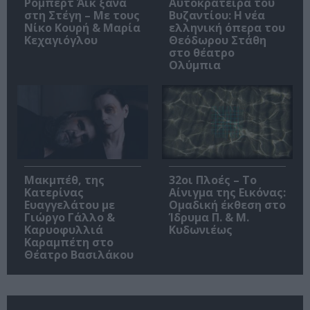
Ρόμπερτ Άικ ξανά
Αυτοκράτειρα του
στη Στέγη – Με τους
Βυζαντίου: Η νέα
Νίκο Κουρή & Μαρία
ελληνική όπερα του
Κεχαγιόγλου
Θεόδωρου Στάθη
στο θέατρο
Ολύμπια
Μακμπέθ, της
32οι Πλοές – Το
Κατερίνας
Αίνιγμα της Εικόνας:
Ευαγγελάτου με
Ομαδική έκθεση στο
Γιώργο Γάλλο &
Ίδρυμα Π. & Μ.
Καρυοφυλλιά
Κυδωνιέως
Καραμπέτη στο
Θέατρο Βασιλάκου