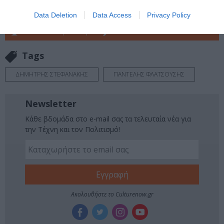
Πολιτισμό στο
Culturenow.gr
Data Deletion
Data Access
Privacy Policy
Νέοι Διαγωνισμοί
❯
Tags
ΔΗΜΗΤΡΗΣ ΣΤΕΦΑΝΑΚΗΣ
ΠΑΝΤΕΛΗΣ ΦΛΑΤΣΟΥΣΗΣ
Newsletter
Κάθε βδομάδα στο e-mail σας τα τελευταία νέα για
την Τέχνη και τον Πολιτισμό!
Ακολουθήστε το Culturenow.gr