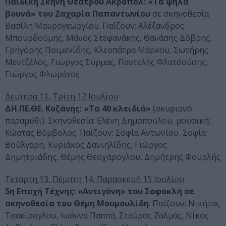
Παιδική Σκηνή Θεάτρου Ακροπόλ: «Τα ψηλά
βουνά» του Ζαχαρία Παπαντωνίου
σε σκηνοθεσία
Βασίλη Μαυρογεωργίου. Παίζουν: Αλέξανδρος
Μπουρδούμης, Μάνος Στεφανάκης, Θανάσης Δόβρης,
Γρηγόρης Ποιµενίδης, Κλεοπάτρα Μάρκου, Σωτήρης
Μεντζέλος, Γιώργος Σύρµας, Παντελής Φλατσούσης,
Γιώργος Φλωράτος
Δευτέρα 11, Τρίτη 12 Ιουλίου
ΔΗ.ΠΕ.ΘΕ. Κοζάνης: «Τα 40 κλειδιά»
(σκυριανό
παραμύθι). Σκηνοθεσία: Ελένη Δημοπούλου, μουσική:
Κώστας Βόμβολος. Παίζουν: Σοφία Αντωνίου, Σοφία
Βούλγαρη, Κυριάκος Δανιηλίδης, Γιώργος
Δημητριάδης, Θέμης Θεοχάρογλου, Δημήτρης Φουρλής
Τετάρτη 13, Πέμπτη 14, Παρασκευή 15 Ιουλίου
5η Εποχή Τέχνης: «Αντιγόνη» του Σοφοκλή σε
σκηνοθεσία του Θέμη Μουμουλίδη
. Παίζουν: Νικήτας
Τσακίρογλου, Ιωάννα Παππά, Σταύρος Ζαλμάς, Νίκος