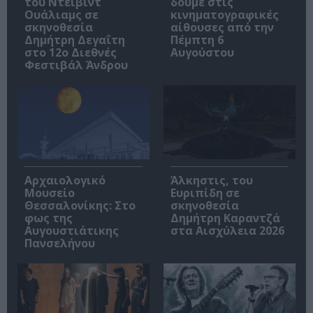
του Ντέιβιντ
δούμε στις
Ουάλιαμς σε
κινηματογραφικές
σκηνοθεσία
αίθουσες από την
Δημήτρη Δεγαΐτη
Πέμπτη 6
στο 12ο Διεθνές
Αυγούστου
Φεστιβάλ Άνδρου
Αρχαιολογικό
Άλκηστις, του
Μουσείο
Ευριπίδη σε
Θεσσαλονίκης: Στο
σκηνοθεσία
φως της
Δημήτρη Καραντζά
Αυγουστιάτικης
στα Αισχύλεια 2026
Πανσελήνου