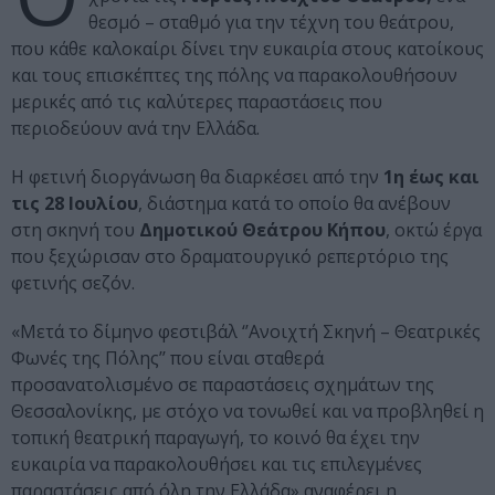
θεσμό – σταθμό για την τέχνη του θεάτρου,
που κάθε καλοκαίρι δίνει την ευκαιρία στους κατοίκους
και τους επισκέπτες της πόλης να παρακολουθήσουν
μερικές από τις καλύτερες παραστάσεις που
περιοδεύουν ανά την Ελλάδα.
Η φετινή διοργάνωση θα διαρκέσει από την
1η έως και
τις 28 Ιουλίου
, διάστημα κατά το οποίο θα ανέβουν
στη σκηνή του
Δημοτικού Θεάτρου Κήπου
, οκτώ έργα
που ξεχώρισαν στο δραματουργικό ρεπερτόριο της
φετινής σεζόν.
«Μετά το δίμηνο φεστιβάλ ‘’Ανοιχτή Σκηνή – Θεατρικές
Φωνές της Πόλης’’ που είναι σταθερά
προσανατολισμένο σε παραστάσεις σχημάτων της
Θεσσαλονίκης, με στόχο να τονωθεί και να προβληθεί η
τοπική θεατρική παραγωγή, το κοινό θα έχει την
ευκαιρία να παρακολουθήσει και τις επιλεγμένες
παραστάσεις από όλη την Ελλάδα» αναφέρει η