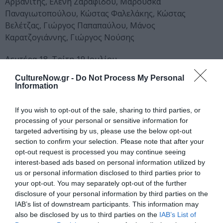
Αρβανίτης, Ελένη Ζαραφίδου, Μαρούσκα
Παναγιωτοπούλου, Κώστας Φαλελάκης, Κώστας
Βελέτζας, Γιώργος Παπαπαύλου, Μάνος
Καρατζογιάννης, Γιώργος Νούσης
Δευτέρα 18, Τρίτη 19 Ιουλίου
Ομάδα Killing the Fly: «Αγγελική» (αληθινή
CultureNow.gr -
Do Not Process My Personal
μαρτυρία της Αγγελικής Ματθαίου).
Σκηνοθεσία:
Information
Κατερίνα Δαμβόγλου, Robin Beer, Jorge Arbert.
Παίζουν: Κατερίνα Δαμβόγλου, Robin Beer, Γιάννης
If you wish to opt-out of the sale, sharing to third parties, or
Κουκουράκης
processing of your personal or sensitive information for
targeted advertising by us, please use the below opt-out
Τετάρτη 20, Πέμπτη 21 Ιουλίου
section to confirm your selection. Please note that after your
Θέατρο Πόρτα / Patari Project: «Πιάνω παπούτσι…
opt-out request is processed you may continue seeing
interest-based ads based on personal information utilized by
πάνω στο πιάνο»
σε σκηνοθεσία Σοφίας Πάσχου.
us or personal information disclosed to third parties prior to
Παίζουν: Γιάννης Γιαννούλης, Θεοδόσης Κώνστας,
your opt-out. You may separately opt-out of the further
Θάνος Λέκκας, Κατερίνα Μαυρογεώργη, Αλέξανδρος
disclosure of your personal information by third parties on the
Χρυσανθόπουλος, Αποστόλης Ψυχράμης
IAB’s list of downstream participants. This information may
also be disclosed by us to third parties on the
IAB’s List of
Τετάρτη 27, Πέμπτη 28 Ιουλίου