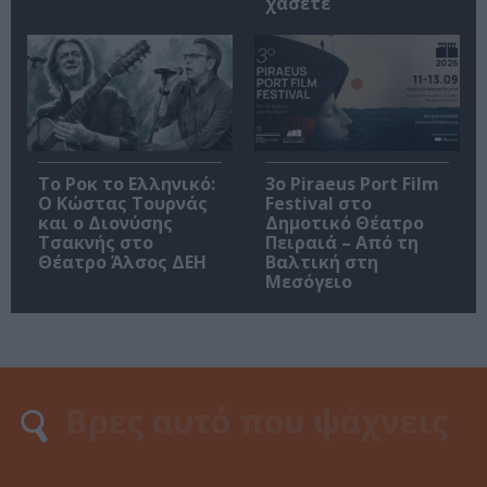
χάσετε
Το Ροκ το Ελληνικό:
3o Piraeus Port Film
Ο Κώστας Τουρνάς
Festival στο
και ο Διονύσης
Δημοτικό Θέατρο
Τσακνής στο
Πειραιά – Από τη
Θέατρο Άλσος ΔΕΗ
Βαλτική στη
Μεσόγειο