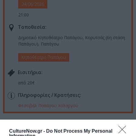
24/06/2026
21:00
Τοποθεσία:
Δημοτικό Κηποθέατρο Παπάγου, Κορυτσάς (6η στάση
Παπάγου), Παπάγου
Κηποθέατρο Παπάγου
Eισιτήρια:
από 20€
Πληροφορίες / Κρατήσεις:
Φεστιβάλ Παπάγου Χολαργού
Ακολουθήστε το Culturenow.gr στο
Google News
και
μάθετε πρώτοι όλες τις ειδήσεις
CultureNow.gr -
Do Not Process My Personal
Information