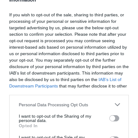
Δείτε όλα τα
τελευταία νέα
για την Τέχνη και τον
Πολιτισμό στο
Culturenow.gr
If you wish to opt-out of the sale, sharing to third parties, or
processing of your personal or sensitive information for
targeted advertising by us, please use the below opt-out
Νέοι Διαγωνισμοί
❯
section to confirm your selection. Please note that after your
opt-out request is processed you may continue seeing
Tags
interest-based ads based on personal information utilized by
us or personal information disclosed to third parties prior to
ΓΙΩΡΓΟΣ ΧΑΤΖΗΝΑΣΙΟΣ
ΕΝΤΕΧΝΟ - ΛΑΪΚΟ - ΠΑΡΑΔΟΣΙΑΚΗ
your opt-out. You may separately opt-out of the further
disclosure of your personal information by third parties on the
ΚΑΛΟΚΑΙΡΙΝΑ ΦΕΣΤΙΒΑΛ
ΚΑΛΟΚΑΙΡΙΝΕΣ ΣΥΝΑΥΛΙΕΣ
IAB’s list of downstream participants. This information may
ΣΟΦΙΑ ΜΑΝΟΥΣΑΚΗ
ΣΤΕΦΑΝΟΣ ΚΟΡΚΟΛΗΣ
also be disclosed by us to third parties on the
IAB’s List of
Downstream Participants
that may further disclose it to other
ΣΥΝΑΥΛΙΕΣ 2026
third parties.
Personal Data Processing Opt Outs
Newsletter
Κάθε βδομάδα στο e-mail σας τα τελευταία νέα για
I want to opt-out of the Sharing of my
personal data.
την Τέχνη και τον Πολιτισμό!
Opted In
I want to opt-out of the Sale of my