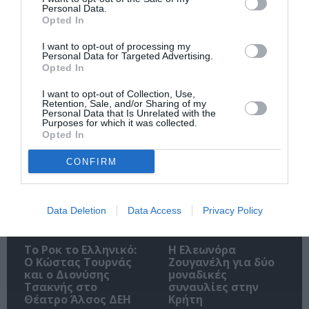
Personal Data.
Opted In
I want to opt-out of processing my
Ακολουθήστε το Culturenow.gr
Personal Data for Targeted Advertising.
Opted In
I want to opt-out of Collection, Use,
Retention, Sale, and/or Sharing of my
Personal Data that Is Unrelated with the
Purposes for which it was collected.
Σχετικά Άρθρα
Opted In
CONFIRM
Data Deletion
Data Access
Privacy Policy
Το Ροκ το Ελληνικό:
Η Ελεωνόρα
Ο Κώστας Τουρνάς
Ζουγανέλη για δύο
και ο Διονύσης
μοναδικές
Τσακνής στο
συναυλίες στην
Θέατρο Άλσος ΔΕΗ
Κρήτη