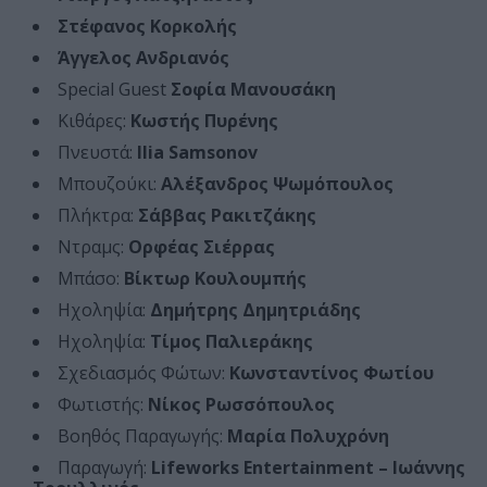
Στέφανος Κορκολής
Άγγελος Ανδριανός
Special Guest
Σοφία Μανουσάκη
Κιθάρες:
Κωστής Πυρένης
Πνευστά:
Ilia Samsonov
Μπουζούκι:
Αλέξανδρος Ψωμόπουλος
Πλήκτρα:
Σάββας Ρακιτζάκης
Ντραμς:
Ορφέας Σιέρρας
Μπάσο:
Βίκτωρ Κουλουμπής
Ηχοληψία:
Δημήτρης Δημητριάδης
Ηχοληψία:
Τίμος Παλιεράκης
Σχεδιασμός Φώτων:
Κωνσταντίνος Φωτίου
Φωτιστής:
Νίκος Ρωσσόπουλος
Βοηθός Παραγωγής:
Μαρία Πολυχρόνη
Παραγωγή:
Lifeworks Entertainment – Ιωάννης