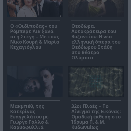
O «Οιδίποδας» του
Θεοδώρα,
Ρόμπερτ Άικ ξανά
Αυτοκράτειρα του
στη Στέγη – Με τους
Βυζαντίου: Η νέα
Νίκο Κουρή & Μαρία
ελληνική όπερα του
Κεχαγιόγλου
Θεόδωρου Στάθη
στο θέατρο
Ολύμπια
Μακμπέθ, της
32οι Πλοές – Το
Κατερίνας
Αίνιγμα της Εικόνας:
Ευαγγελάτου με
Ομαδική έκθεση στο
Γιώργο Γάλλο &
Ίδρυμα Π. & Μ.
Καρυοφυλλιά
Κυδωνιέως