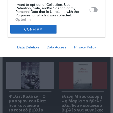
I want to opt-out of Collection, Use,
Retention, Sale, and/or Sharing of my
Personal Data that Is Unrelated with the
Purposes for which it was collected.
Opted In
CONFIRM
Αυτοβιογραφία
Αντόνιο Πόρτσια –
ενός πτώματος: Μια
Φωνές: Ένα βιβλίο
συλλογή
ως εσωτερικός
διηγημάτων του
διάλογος
Data Deletion
Data Access
Privacy Policy
Σιγκισμούντ
Κρζιζανόφσκι
Φιλίπ Κολλέν – Ο
Ελένη Μπουκαούρη
μπάρμαν του Ritz:
– η Μαρία τα ήθελε
Ένα κοινωνικό
όλα: Ένα κοινωνικό
ιστορικό βιβλίο
βιβλίο για γυναίκες