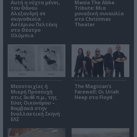
Αυτή η νύχτα μένει,
Mania The Abba
του Θάνου
Tribute: Μια
Αλεξανδρή σε
μοναδική συναυλία
σκηνοθεσία
στο Christmas
Αστέριου Πελτέκη
Theater
στο Θέατρο
Ολύμπια
Μεσοτοιχίες ή
The Magician’s
Μικρή Προσευχή
Farewell: Οι Uriah
στις 3κ46 π.μ., της
Heep στο Floyd
Εύας Οικονόμου –
Βαμβακά στην
Εναλλακτική Σκηνή
ΕΛΣ