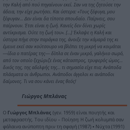
την Καλή από πού πηγαίνουν εκεί. Σαν να της ζητούσε την
άδεια, την είχε ρωτήσει. Και ύστερα: «Τους ξέφυγα, μου
ξέφυγαν… Δεν είναι δα τίποτα σπουδαίο. Παίρνεις, σου
παίρνουν. Έτσι είναι η ζωή. Κανείς δεν δίνει χωρίς
αντίκρισμα. Ούτε τη ζωή του». […] Έκλαψε η Καλή και
ύστερα πήγε στην παράγκα της, άνοιξε την κάμαρά της κι
έμεινε εκεί σαν κούτσουρο να βλέπει τη μικρή να κοιμάται
―ίδια ο πατέρας της― δίπλα σε έναν μικρό, γαλήνιο σωρό,
από τον οποίο ξεχώριζε ένας κάτασπρος, τρυφερός ώμος…
δικός της, της αδελφής της… τι σημασία είχε πια; Ανάποδα
πλάσματα οι άνθρωποι. Ανάποδοι άγγελοι κι ανάποδοι
δαίμονες. Τι να σου κάνει ένας θεός!
Γιώργος Μπλάνας
Ο
Γιώργος Μπλάνας
(γεν. 1959) είναι ποιητής και
μεταφραστής. Του ιδίου – Ποίηση: Η ζωή κολυμπά σαν
φάλαινα ανύποπτη πριν τη σφαγή (1987) ▪ Νύχτα (1991)