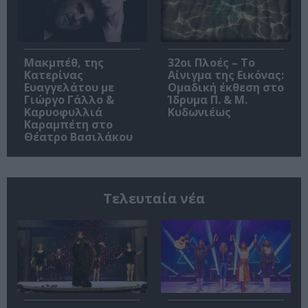
Μακμπέθ, της
32οι Πλοές – Το
Κατερίνας
Αίνιγμα της Εικόνας:
Ευαγγελάτου με
Ομαδική έκθεση στο
Γιώργο Γάλλο &
Ίδρυμα Π. & Μ.
Καρυοφυλλιά
Κυδωνιέως
Καραμπέτη στο
Θέατρο Βασιλάκου
Τελευταία νέα