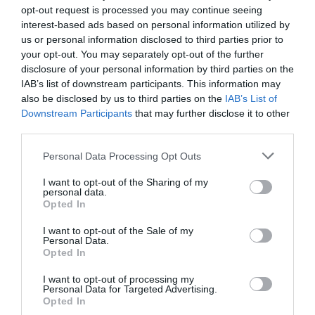
opt-out request is processed you may continue seeing
ΕΚΔΟΣΕΙΣ ΚΟΒΑΛΤΙΟ
ΕΛΛΗΝΕΣ ΣΥΓΓΡΑΦΕΙΣ
interest-based ads based on personal information utilized by
ΠΕΖΟΓΡΑΦΙΑ
us or personal information disclosed to third parties prior to
your opt-out. You may separately opt-out of the further
disclosure of your personal information by third parties on the
Newsletter
IAB’s list of downstream participants. This information may
Κάθε βδομάδα στο e-mail σας τα τελευταία νέα για
also be disclosed by us to third parties on the
IAB’s List of
την Τέχνη και τον Πολιτισμό!
Downstream Participants
that may further disclose it to other
third parties.
Personal Data Processing Opt Outs
I want to opt-out of the Sharing of my
personal data.
Opted In
Ακολουθήστε το Culturenow.gr
I want to opt-out of the Sale of my
Personal Data.
Opted In
I want to opt-out of processing my
Σχετικά Άρθρα
Personal Data for Targeted Advertising.
Opted In