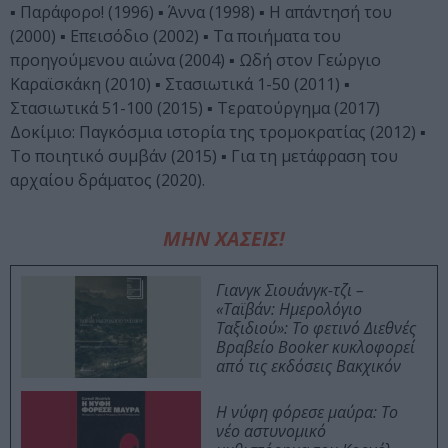
▪ Παράφορο! (1996) ▪ Άννα (1998) ▪ Η απάντησή του
(2000) ▪ Επεισόδιο (2002) ▪ Τα ποιήματα του
προηγούμενου αιώνα (2004) ▪ Ωδή στον Γεώργιο
Καραϊσκάκη (2010) ▪ Στασιωτικά 1-50 (2011) ▪
Στασιωτικά 51-100 (2015) ▪ Τερατούργημα (2017)
Δοκίμιο: Παγκόσμια ιστορία της τρομοκρατίας (2012) ▪
Το ποιητικό συμβάν (2015) ▪ Για τη μετάφραση του
αρχαίου δράματος (2020).
ΜΗΝ ΧΑΣΕΙΣ!
Γιανγκ Σιουάνγκ-τζι –
«Ταϊβάν: Ημερολόγιο
Ταξιδιού»: Το φετινό Διεθνές
Βραβείο Booker κυκλοφορεί
από τις εκδόσεις Βακχικόν
Η νύφη φόρεσε μαύρα: Το
νέο αστυνομικό