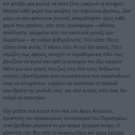
και φτιάξει μια φωλιά, σε τόπο ξένο, μακρινό τη φτιάχνει.
Μπορεί κάθε φορά που ανοίγεις την πόρτα και βγαίνεις, όλα
γύρω να σου φαίνονται γνωστά, απαράλλακτα· όμως κάθε
φορά που μπαίνεις, κάτι στην ατμόσφαιρα ―αθέατο,
ασύλληπτο, κρυμμένο στις πιο σκοτεινές γωνιές των
δωματίων― σε τυλίγει ψιθυρίζοντας: Πού είσαι; Ποιος
τόπος είναι αυτός; Τι κάνεις εδώ; Κι εσύ δεν ακούς. Πότε
νομίζεις πως άφησες ανοιχτό το παράθυρο και πότε πως
βουίζουν τα αυτιά σου από τη φασαρία του έξω κόσμου.
Μόνο μια-δυο φορές στη ζωή τους δυο-τρεις άνθρωποι,
εντελώς εξαντλημένοι από τη ματαιότητα των προσπαθειών
τους να ευτυχήσουν, τυχαίνει να ακούσουν τα τραγικά
ερωτήματα της φωλιάς τους· και από αυτούς ούτε ένας δεν
τολμά να απαντήσει.
Είχε φτάσει πια κοντά στον ναό του Αγίου Αντωνίου,
προστάτη του προσφυγικού συνοικισμού του Περιστερίου,
όταν βρέθηκε μπροστά σε μία ακόμα τρομερή σκέψη. Ο
γέροντας είχε βγει από το αναρρωτήριο και όμως ρώτησε