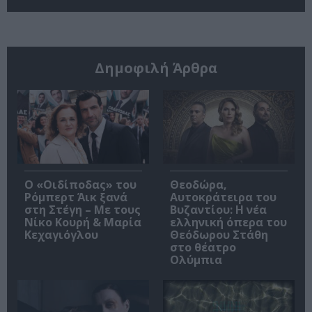
Δημοφιλή Άρθρα
O «Οιδίποδας» του
Θεοδώρα,
Ρόμπερτ Άικ ξανά
Αυτοκράτειρα του
στη Στέγη – Με τους
Βυζαντίου: Η νέα
Νίκο Κουρή & Μαρία
ελληνική όπερα του
Κεχαγιόγλου
Θεόδωρου Στάθη
στο θέατρο
Ολύμπια