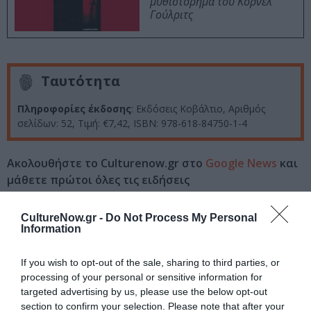
μυθιστόρημα του Κορνέλ
Γούλριτς
Ταυτότητα
Πληροφορίες έκδοσης
: Εκδόσεις Κοβάλτιο, Αριθμός
σελίδων: 52, Τιμή: €7,42, ISBN: 978-618-84750-1-4
Ακολουθήστε το Culturenow.gr στο
Google News
και
μάθετε πρώτοι όλες τις ειδήσεις
Δείτε όλα τα
τελευταία νέα
για την Τέχνη και τον
CultureNow.gr -
Do Not Process My Personal
Πολιτισμό στο
Culturenow.gr
Information
Νέοι Διαγωνισμοί
❯
If you wish to opt-out of the sale, sharing to third parties, or
processing of your personal or sensitive information for
targeted advertising by us, please use the below opt-out
Tags
section to confirm your selection. Please note that after your