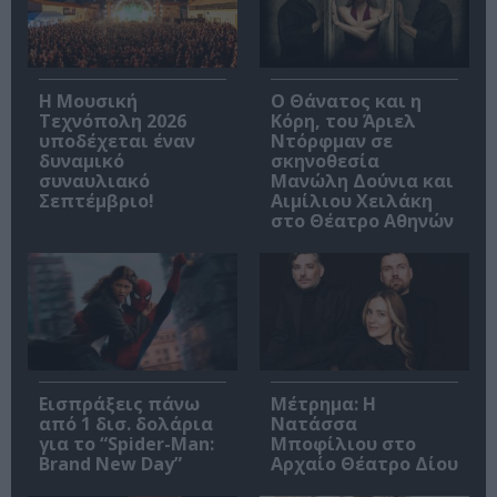
Η Μουσική
Ο Θάνατος και η
Τεχνόπολη 2026
Κόρη, του Άριελ
υποδέχεται έναν
Ντόρφμαν σε
δυναμικό
σκηνοθεσία
συναυλιακό
Μανώλη Δούνια και
Σεπτέμβριο!
Αιμίλιου Χειλάκη
στο Θέατρο Αθηνών
Εισπράξεις πάνω
Μέτρημα: Η
από 1 δισ. δολάρια
Νατάσσα
για το “Spider-Man:
Μποφίλιου στο
Brand New Day”
Αρχαίο Θέατρο Δίου