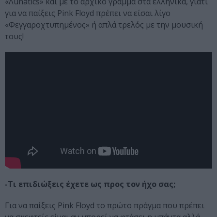
«Λunatics» και με το αρχικό γράμμα στα ελληνικά, γιατί
για να παίξεις Pink Floyd πρέπει να είσαι λίγο
«Φεγγαροχτυπημένος» ή απλά τρελός με την μουσική
τους!
-Τι επιδιώξεις έχετε ως προς τον ήχο σας;
Για να παίξεις Pink Floyd το πρώτο πράγμα που πρέπει
να σκεφτείς είναι αν μπορεί να φτάσει η μπάντα αλλά