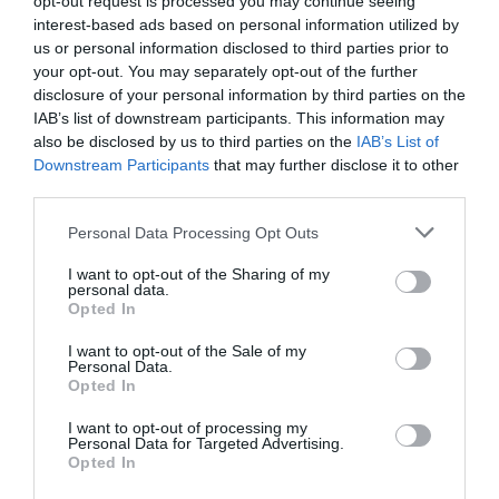
opt-out request is processed you may continue seeing
interest-based ads based on personal information utilized by
Με μεγάλη χαρά διαπιστώνουμε ότι στα live μας
us or personal information disclosed to third parties prior to
υπάρχει πολύ νεολαία και αυτό μας χαροποιεί
your opt-out. You may separately opt-out of the further
ιδιαίτερα, σαφώς η μουσική των Pink Floyd απευθύνετε
disclosure of your personal information by third parties on the
σε ένα κοινό μιας άλλης εποχής πιο μεγάλο και
IAB’s list of downstream participants. This information may
also be disclosed by us to third parties on the
IAB’s List of
ιδιαίτερο αλλά αυτό το ιδιαίτερο κοινό ευτυχώς
Downstream Participants
that may further disclose it to other
υπάρχει και σε νεότερους ανθρώπους που έχουν
third parties.
ανακαλύψει αυτή την τεράστια μπάντα. Εδώ θέλουμε να
επισημάνουμε τη μεγάλη σημασία που παίζουν οι
Personal Data Processing Opt Outs
tribute μπάντες στο να κρατάνε ζωντανή μια μουσική
I want to opt-out of the Sharing of my
που δεν πρέπει να χαθεί και έτσι ο κόσμος να μπορεί να
personal data.
την ακούει σωστά και με σεβασμό σήμερα!
Opted In
I want to opt-out of the Sale of my
– Στο Faliro Summer Theater θα παρουσιάσετε
Personal Data.
οπτικό-ακουστικό σόου. Πείτε μας περισσότερο
Opted In
για αυτό.
I want to opt-out of processing my
Personal Data for Targeted Advertising.
Όποτε υπάρχει η δυνατότητα μιας καλής παραγωγής
Opted In
όπως θα είναι τώρα στο Faliro Summer Theater,