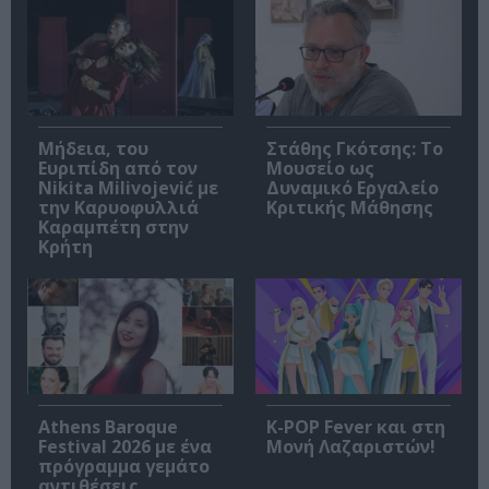
Μήδεια, του
Στάθης Γκότσης: Το
Ευριπίδη από τον
Μουσείο ως
Nikita Milivojević με
Δυναμικό Εργαλείο
την Καρυοφυλλιά
Κριτικής Μάθησης
Καραμπέτη στην
Κρήτη
Athens Baroque
K-POP Fever και στη
Festival 2026 με ένα
Μονή Λαζαριστών!
πρόγραμμα γεμάτο
αντιθέσεις