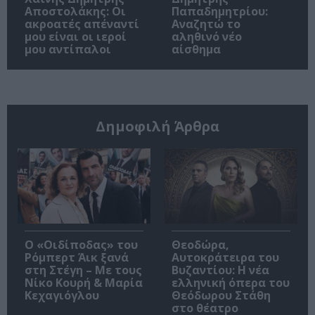
Αποστολάκης: Οι
Παπαδημητρίου:
ακροατές απέναντί
Αναζητώ το
μου είναι οι ιεροί
αληθινό νέο
μου αντίπαλοι
αίσθημα
Δημοφιλή Άρθρα
O «Οιδίποδας» του
Θεοδώρα,
Ρόμπερτ Άικ ξανά
Αυτοκράτειρα του
στη Στέγη – Με τους
Βυζαντίου: Η νέα
Νίκο Κουρή & Μαρία
ελληνική όπερα του
Κεχαγιόγλου
Θεόδωρου Στάθη
στο θέατρο