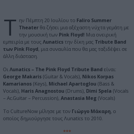
Τ
ην Πέμπτη 20 Ιουλίου το
Faliro Summer
Theater
θα ζήσει μια αξέχαστη νύχτα γεμάτη με
την μουσική των
Pink Floyd!
Μια ονειρική
εμπειρία με τους
Λunatics
την δίκη μας
Tribute Band
των Pink Floyd
, μια συναυλία που θα μας ταξιδέψει σε
άλλη διάσταση.
Οι
Λunatics – Τhe Pink Floyd Tribute Band
είναι:
George Makaris
(Guitar & Vocals),
Nikos Korpas
Kamarianos
(Keys),
Michael Apartoglou
(Bass &
Vocals),
Haris Anagnostou
(Drums),
Dimi Spela
(Vocals
– Ac.Guitar – Percussion),
Anastasia Meg
(Vocals)
Το CultureNow μίλησε με τον
Γιώργο Μάκαρη
, ο
οποίος δημιούργησε τους Λunatics το 2010.
***