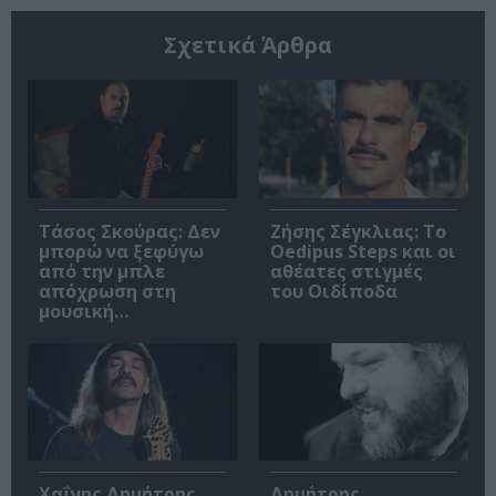
Σχετικά Άρθρα
Τάσος Σκούρας: Δεν
Ζήσης Σέγκλιας: Το
μπορώ να ξεφύγω
Oedipus Steps και οι
από την μπλε
αθέατες στιγμές
απόχρωση στη
του Οιδίποδα
μουσική…
Χαΐνης Δημήτρης
Δημήτρης