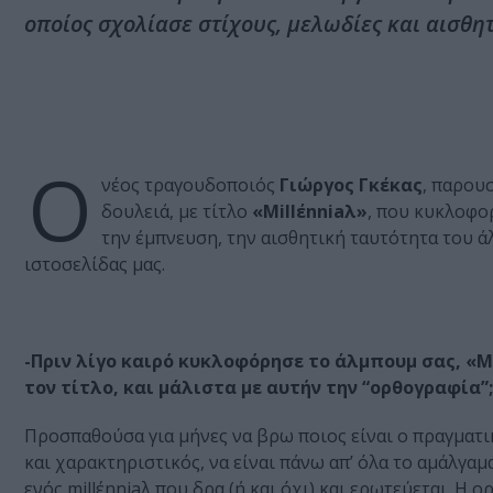
οποίος σχολίασε στίχους, μελωδίες και αισθητ
Ο
νέος τραγουδοποιός
Γιώργος Γκέκας
, παρου
δουλειά, με τίτλο
«Millέnniaλ»
, που κυκλοφο
την έμπνευση, την αισθητική ταυτότητα του ά
ιστοσελίδας μας.
-Πριν λίγο καιρό κυκλοφόρησε το άλμπουμ σας, «Mi
τον τίτλο, και μάλιστα με αυτήν την “ορθογραφία”;
Προσπαθούσα για μήνες να βρω ποιος είναι ο πραγματι
και χαρακτηριστικός, να είναι πάνω απ’ όλα το αμάλγαμ
ενός millέnniaλ που δρα (ή και όχι) και ερωτεύεται. 