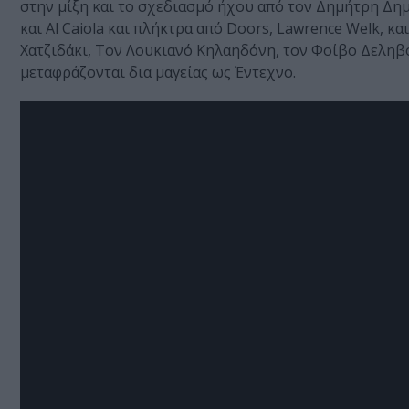
στην μίξη και το σχεδιασμό ήχου από τον Δημήτρη Δημη
και Al Caiola και πλήκτρα από Doors, Lawrence Welk, κ
Χατζιδάκι, Τον Λουκιανό Κηλαηδόνη, τον Φοίβο Δεληβο
μεταφράζονται δια μαγείας ως Έντεχνο.