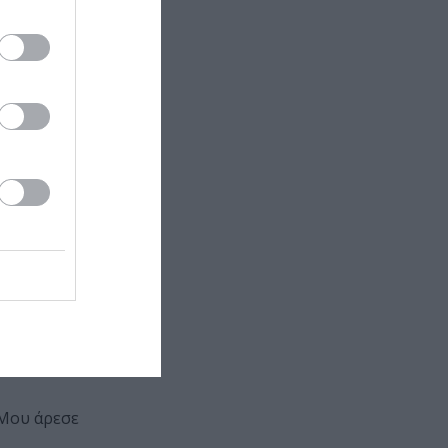
ούω μουσικές.
ον Kurt
 Σκηνές που
ς, που
κό του
όγο
ώφυλλα του
 δουλειά να
ο Edward
 Μου άρεσε