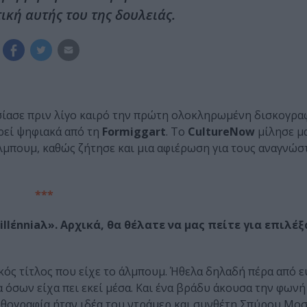
ική αυτής του της δουλειάς.
σίασε πριν λίγο καιρό την πρώτη ολοκληρωμένη δισκογρα
ρεί ψηφιακά από τη
Formiggart
. Το
CultureNow
μίλησε μα
λμπουμ, καθώς ζήτησε και μια αφιέρωση για τους αναγνώστ
***
llέnniaλ». Αρχικά, θα θέλατε να μας πείτε για επιλέ
κός τίτλος που είχε το άλμπουμ. Ήθελα δηλαδή πέρα από 
α όσων είχα πει εκεί μέσα. Και ένα βράδυ άκουσα την φωνή
Η ορθογραφία ήταν ιδέα του ντράμερ και συνθέτη Σπύρου Μ