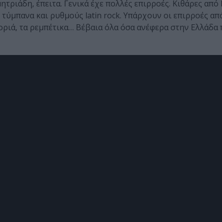
τριάδη, έπειτα. Γενικά έχε πολλές επιρροές. Κιθάρες από 
αι τύμπανα και ρυθμούς latin rock. Υπάρχουν οι επιρροές α
ριά, τα ρεμπέτικα… Βέβαια όλα όσα ανέφερα στην Ελλάδα 