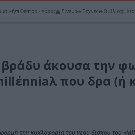
υσική
Θέατρο - Χορός
Σινεμά
Τέχνες
Βιβλίο
Φεσ
α βράδυ άκουσα την φ
illέnniaλ που δρα (ή 
φορμή την κυκλοφορία του νέου δίσκου του «Mil