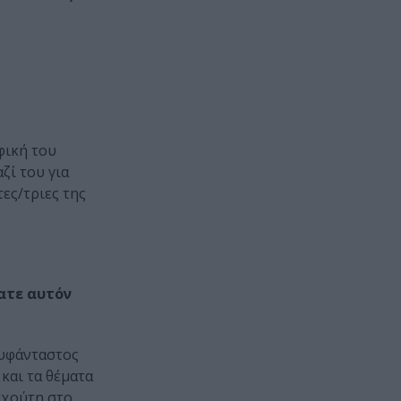
φική του
ζί του για
ες/τριες της
ξατε αυτόν
ευφάνταστος
 και τα θέματα
οσχούτη στο