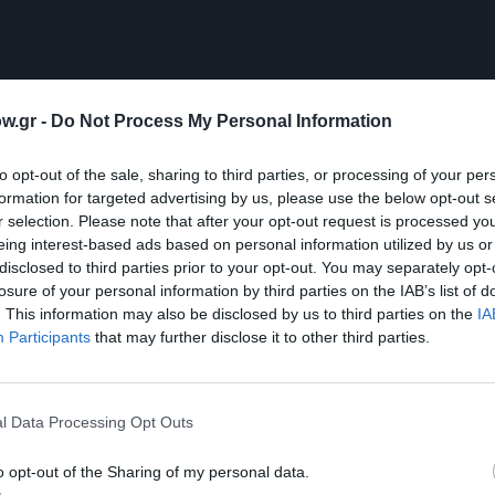
w.gr -
Do Not Process My Personal Information
to opt-out of the sale, sharing to third parties, or processing of your per
formation for targeted advertising by us, please use the below opt-out s
r selection. Please note that after your opt-out request is processed y
eing interest-based ads based on personal information utilized by us or
disclosed to third parties prior to your opt-out. You may separately opt-
ο κριτήριο επιλέξατε αυτά τα συγκεκριμένα 10 κομμάτ
losure of your personal information by third parties on the IAB’s list of
. This information may also be disclosed by us to third parties on the
IA
ρίως στίχους. Τα επέλεξα με κριτήριο το γούστο μου και τ
Participants
that may further disclose it to other third parties.
 τη μουσική στα τραγούδια του «Millέnniaλ», ήθελα ν
 Ποια είναι η “ρουτίνα” σας ως συνθέτης και πώς πρ
l Data Processing Opt Outs
o opt-out of the Sharing of my personal data.