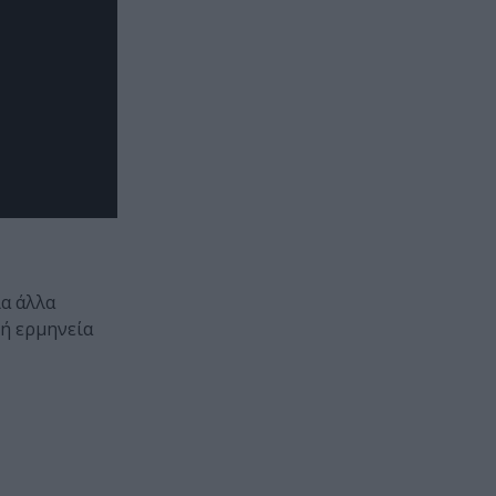
ια άλλα
κή ερμηνεία