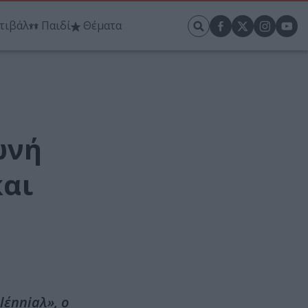
τιβάλ
Παιδί
Θέματα
ωνή
και
lέnniaλ», ο