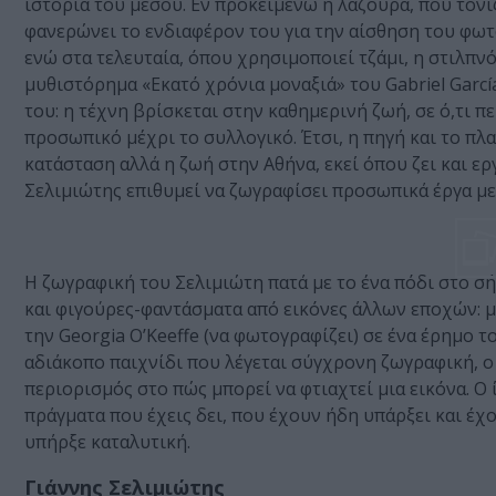
ιστορία του μέσου. Εν προκειμένω η λαζούρα, που τονί
φανερώνει το ενδιαφέρον του για την αίσθηση του φωτό
ενώ στα τελευταία, όπου χρησιμοποιεί τζάμι, η στιλπ
μυθιστόρημα «Εκατό χρόνια μοναξιά» του Gabriel Garcí
του: η τέχνη βρίσκεται στην καθημερινή ζωή, σε ό,τι π
προσωπικό μέχρι το συλλογικό. Έτσι, η πηγή και το πλα
κατάσταση αλλά η ζωή στην Αθήνα, εκεί όπου ζει και ε
Σελιμιώτης επιθυμεί να ζωγραφίσει προσωπικά έργα με
Η ζωγραφική του Σελιμιώτη πατά με το ένα πόδι στο σή
και φιγούρες-φαντάσματα από εικόνες άλλων εποχών: μ
την Georgia O’Keeffe (να φωτογραφίζει) σε ένα έρημο τ
αδιάκοπο παιχνίδι που λέγεται σύγχρονη ζωγραφική, ο
περιορισμός στο πώς μπορεί να φτιαχτεί μια εικόνα. Ο ί
πράγματα που έχεις δει, που έχουν ήδη υπάρξει και έχ
υπήρξε καταλυτική.
Γιάννης Σελιμιώτης