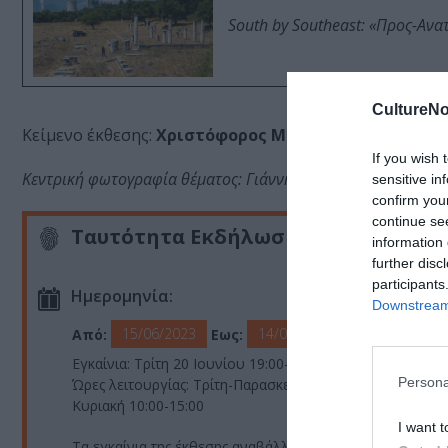
South by Southeast: «Προς-Ανα
CultureNo
Κείμενο έκθεσης:
Χριστόφορος Μαρίνος
If you wish 
Κεντρική φωτογραφία θέματος: Γιάννης Σελιμιώτης, «Δειλινό»,
sensitive in
confirm you
continue se
Ταυτότητα Εκδήλωσης
information 
further disc
participants
Ημερομηνία:
Downstream 
15/06/2023
14/07/2023
Από:
Εως:
Εγκαίνια: Τρίτη 20 Ιουνίου 19:00- 22:00
Persona
Ώρες λειτουργίας: Τρίτη-Παρασκευή 11:00-19:00 | Σάββα
Κυριακή 10:00-15:00
I want t
Τα εγκαίνια της έκθεσης αναβάλλονται (από 15/06) για τη