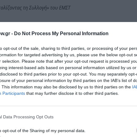
τολίζοντας τη Συλλογή» του ΕΜΣΤ
w.gr -
Do Not Process My Personal Information
to opt-out of the sale, sharing to third parties, or processing of your per
 2020, λάδι σε τζάμι, 50 x 75 εκ.
formation for targeted advertising by us, please use the below opt-out s
r selection. Please note that after your opt-out request is processed y
eing interest-based ads based on personal information utilized by us or
disclosed to third parties prior to your opt-out. You may separately opt-
losure of your personal information by third parties on the IAB’s list of
. This information may also be disclosed by us to third parties on the
IA
Τοποθεσία:
Participants
that may further disclose it to other third parties.
Πολιτιστικό Κέντρο «Μελίνα» Δήμου Αθηναίων, Ηρ
και Θεσσαλονίκης, Θησείο
l Data Processing Opt Outs
το-
Πολιτιστικό Κέντρο Δήμου Αθηναίων “Μελίνα”
o opt-out of the Sharing of my personal data.
ν Τρίτη