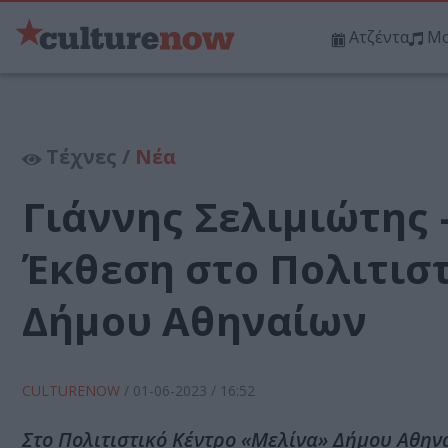
Ατζέντα
Μο
Τέχνες /
Νέα
Γιάννης Σελιμιώτης 
Έκθεση στο Πολιτισ
Δήμου Αθηναίων
CULTURENOW
/
01-06-2023
/ 16:52
Στο Πολιτιστικό Κέντρο «Μελίνα» Δήμου Αθην