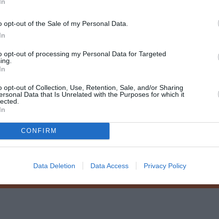
In
ους για
/06 θα
o opt-out of the Sale of my Personal Data.
ΙΝΑ".
In
to opt-out of processing my Personal Data for Targeted
ing.
In
o opt-out of Collection, Use, Retention, Sale, and/or Sharing
ersonal Data that Is Unrelated with the Purposes for which it
lected.
In
μάθετε πρώτοι όλες τις ειδήσεις
CONFIRM
ολιτισμό στο
Culturenow.gr
Data Deletion
Data Access
Privacy Policy
r
Δες