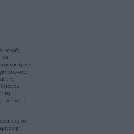
, νεκρές
 και
ά αντικείμενα
υγκροτώντας
αι της
κλεισμού
ι τη
ειρεί να το
άσει από το
τερα στην