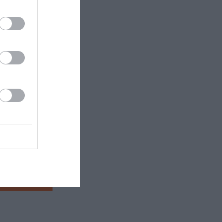
 εδώ!
❯