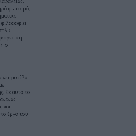
ιαφάνειας,
ληρό φωτισμό,
ηματικό
η φιλοσοφία
 πολύ
φαιρετική
r, ο
τώνει μοτίβα
με
ς. Σε αυτό το
κανένας
ς «σε
στο έργο του