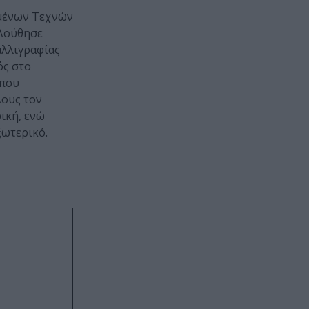
σμένων Τεχνών
ολούθησε
αλλιγραφίας
ός στο
 που
λους τον
φική, ενώ
ξωτερικό.