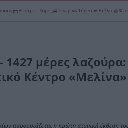
υσική
Θέατρο - Χορός
Σινεμά
Τέχνες
Βιβλίο
Φεσ
– 1427 μέρες λαζούρα:
τικό Κέντρο «Μελίνα»
αίων παρουσιάζεται η πρώτη ατομική έκθεση το