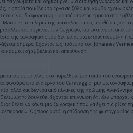
ζει τα χρώματα και δημιουργεί μια αίσθηση γυαλάδας και δ
ς, η οποία ποικίλει: τα έργα σε ξύλο και καμβά έχουν σκ
νότητα είναι διαφορετική. Παραπέμποντας έμμεσα στο εμβλ
a Márquez, ο Σελιμιώτης αποκαλύπτει τις προθέσεις και τ
εριβάλλει και συγκινεί τον ζωγράφο, και εκτείνεται από το
ίσιο της ζωγραφικής του δεν είναι μια εξιδανικευμένη ή α
ργάζεται σήμερα. Έχοντας ως πρότυπο τον Johannes Vermee
 οικουμενική εμβέλεια και απεύθυνση.
ΔΕΣ 6 ΦΩΤΟΓΡΑΦΙΕΣ
μερα και με το άλλο στο παρελθόν. Στα τοπία του ενσωμα
ια φιγούρα από ένα έργο του Caravaggio, μια φωτογραφία 
οπίο, αλλά και δέντρα από πίνακες της πρώιμης Αναγέννηση
 Σελιμιώτης δουλεύει έχοντας επίγνωση ότι δεν υπάρχει 
διος θέλει να κάνει μια ζωγραφική που να έχει τις ρίζες τη
ουν περάσει». Ως προς αυτό, η επίδραση της φωτογραφίας 