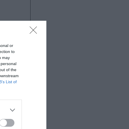
sonal or
ection to
ou may
 personal
out of the
 downstream
B’s List of
ακλειδών 66