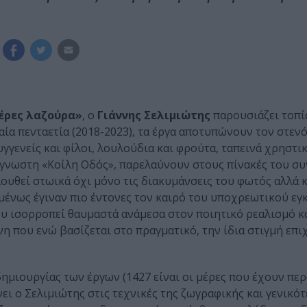
μέρες λαζούρα»
, ο
Γιάννης Σελιμιώτης
παρουσιάζει τοπία
ία πενταετία (2018-2023), τα έργα αποτυπώνουν τον στενό
γενείς και φίλοι, λουλούδια και φρούτα, ταπεινά χρηστικ
 άγνωστη «Κοίλη Οδός», παρελαύνουν στους πίνακές του σ
ουθεί στωικά όχι μόνο τις διακυμάνσεις του φωτός αλλά κ
ένως έγιναν πιο έντονες τον καιρό του υποχρεωτικού εγ
υ ισορροπεί θαυμαστά ανάμεσα στον ποιητικό ρεαλισμό κα
η που ενώ βασίζεται στο πραγματικό, την ίδια στιγμή επιχ
ημιουργίας των έργων (1427 είναι οι μέρες που έχουν περ
ει ο Σελιμιώτης στις τεχνικές της ζωγραφικής και γενικό