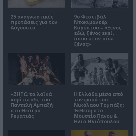
25 αναγνωστικές
9ο Φεστιβάλ
προτάσεις για τον
Ντοκιμαντέρ
Αύγουστο
Καρύστου – «Ξένος
εδώ, ξένος εκεί,
όπου κι αν πάω
ξένος»
«ΖΗΤΩ τα λαϊκά
Η Ελλάδα μέσα από
κορίτσια!», του
τον φακό του
Παντελή Αμπαζή
Νικόλαου Τομπάζη:
στο Θέατρο
Έκθεση στο
Ρεματιάς
Μουσείο Πάνου &
Ηλία Ηλιόπουλου