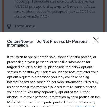
Προσοχή! Η συναυλία είχε ανακοινωθεί αρχικά για
4/9/2023 με χώρο διεξαγωγής το Θέατρο Γης. Λόγω
κακοκαιρίας η συναυλία μεταφέρθηκε για 05/09 στο
κλειστό γήπεδο ΠΑΟΚ
Τοποθεσία:
Κλειστό γήπεδο ΠΑΟΚ (ΠΑΟΚ Sports Arena), Αντώνη
Τρίτση 12, Πυλαία, Θεσσαλονίκη
CultureNow.gr -
Do Not Process My Personal
Information
Eισιτήρια:
If you wish to opt-out of the sale, sharing to third parties, or
Προπώληση:16€, φοιτητικό/ανέργων/ΑΜΕΑ: 14€,
processing of your personal or sensitive information for
ταμείο: 18€
targeted advertising by us, please use the below opt-out
Πληροφορίες / Κρατήσεις:
section to confirm your selection. Please note that after your
opt-out request is processed you may continue seeing
ntng.gr
interest-based ads based on personal information utilized by
us or personal information disclosed to third parties prior to
your opt-out. You may separately opt-out of the further
Ακολουθήστε το Culturenow.gr στο
Google News
και
disclosure of your personal information by third parties on the
μάθετε πρώτοι όλες τις ειδήσεις
IAB’s list of downstream participants. This information may
also be disclosed by us to third parties on the
IAB’s List of