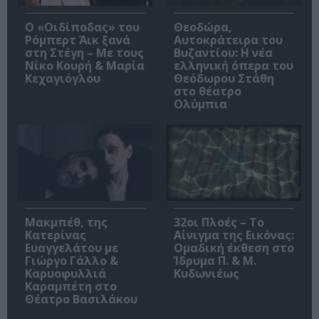
O «Οιδίποδας» του
Θεοδώρα,
Ρόμπερτ Άικ ξανά
Αυτοκράτειρα του
στη Στέγη – Με τους
Βυζαντίου: Η νέα
Νίκο Κουρή & Μαρία
ελληνική όπερα του
Κεχαγιόγλου
Θεόδωρου Στάθη
στο θέατρο
Ολύμπια
Μακμπέθ, της
32οι Πλοές – Το
Κατερίνας
Αίνιγμα της Εικόνας:
Ευαγγελάτου με
Ομαδική έκθεση στο
Γιώργο Γάλλο &
Ίδρυμα Π. & Μ.
Καρυοφυλλιά
Κυδωνιέως
Καραμπέτη στο
Θέατρο Βασιλάκου