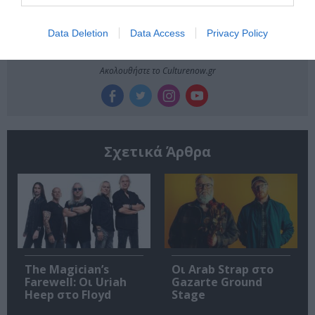
Data Deletion
Data Access
Privacy Policy
Ακολουθήστε το Culturenow.gr
Σχετικά Άρθρα
The Magician’s
Οι Arab Strap στο
Farewell: Οι Uriah
Gazarte Ground
Heep στο Floyd
Stage