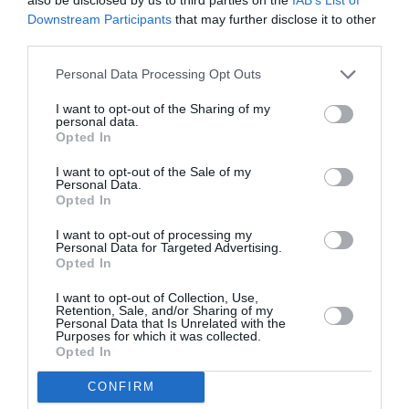
Δείτε όλα τα
τελευταία νέα
για την Τέχνη και τον
Downstream Participants
that may further disclose it to other
Πολιτισμό στο
Culturenow.gr
third parties.
Personal Data Processing Opt Outs
Νέοι Διαγωνισμοί
❯
I want to opt-out of the Sharing of my
personal data.
Tags
Opted In
ΓΙΑΝΝΗΣ ΚΟΤΣΙΡΑΣ
ΕΝΤΕΧΝΟ - ΛΑΪΚΟ - ΠΑΡΑΔΟΣΙΑΚΗ
I want to opt-out of the Sale of my
Personal Data.
ΚΑΛΟΚΑΙΡΙΝΑ ΦΕΣΤΙΒΑΛ
ΚΑΛΟΚΑΙΡΙΝΕΣ ΣΥΝΑΥΛΙΕΣ
Opted In
ΜΙΛΤΟΣ ΠΑΣΧΑΛΙΔΗΣ
I want to opt-out of processing my
Personal Data for Targeted Advertising.
ΠΕΡΙΟΔΕΙΕΣ ΕΛΛΗΝΩΝ ΚΑΛΛΙΤΕΧΝΩΝ – ΚΑΛΟΚΑΙΡΙ 2023
Opted In
ΣΥΝΑΥΛΙΕΣ 2023
ΦΕΣΤΙΒΑΛ ΔΑΣΟΥΣ
I want to opt-out of Collection, Use,
Retention, Sale, and/or Sharing of my
Personal Data that Is Unrelated with the
Newsletter
Purposes for which it was collected.
Opted In
Κάθε βδομάδα στο e-mail σας τα τελευταία νέα για
την Τέχνη και τον Πολιτισμό!
CONFIRM