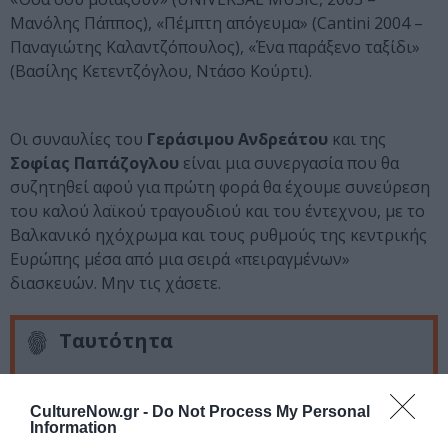
Μανόλης Πάππος), «Πέμπτη απόγευμα» (Cantini 2004 –
Παναγιώτης Καλαντζόπουλος), «Ένα παράξενο ταξίδι»
(Βασίλης Κετεντζόγλου, Ντάσο Κούρτι).
Οι συναυλίες του
Γεράσιμου Ανδρεάτου
και της
Σοφίας Παπάζογλου
είναι μια συνεργασία που θα
συζητηθεί αφού για πρώτη φορά θα έχουμε συνεύρεση
του καλού λαϊκού τραγουδιού και του έντεχνου, με το
Βαλκανικό ηχόχρωμα και τους ρυθμούς της κεντρικής
Ευρώπης μέσα από μια σειρά «πειραγμένων»
διασκευών. Μην τις χάσετε.
Ταυτότητα
Info
CultureNow.gr -
Do Not Process My Personal
Τοποθεσία
Αυλαία, Αγ. Όρους 15 (και
Information
Κωνσταντινουπόλεως 115) Βοτανικός