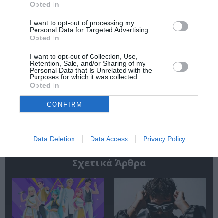
Opted In
Newsletter
I want to opt-out of processing my
Personal Data for Targeted Advertising.
Κάθε βδομάδα στο e-mail σας τα τελευταία νέα για
Opted In
την Τέχνη και τον Πολιτισμό!
I want to opt-out of Collection, Use,
Retention, Sale, and/or Sharing of my
Personal Data that Is Unrelated with the
Purposes for which it was collected.
Opted In
CONFIRM
Ακολουθήστε το Culturenow.gr
Data Deletion
Data Access
Privacy Policy
Σχετικά Άρθρα