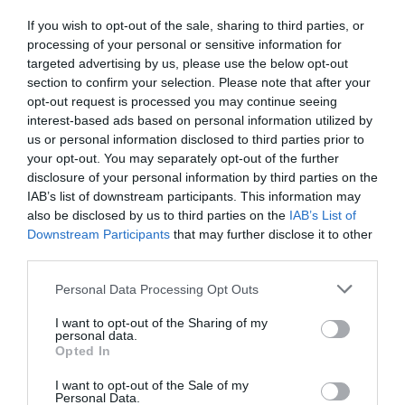
Στάση Μετρό Κεραμεικός (Στάση Μετρό
If you wish to opt-out of the sale, sharing to third parties, or
Κεραμεικός)
Ημερομηνία
Σάββατα από 15/12/2012 ως 5/1/2013.
processing of your personal or sensitive information for
Ώρα έναρξης 22:30
targeted advertising by us, please use the below opt-out
Πληροφορίες
Τηλ. 2103474074
section to confirm your selection. Please note that after your
Τιμές εισιτηρίων
15 € (με ποτό)
opt-out request is processed you may continue seeing
interest-based ads based on personal information utilized by
us or personal information disclosed to third parties prior to
Ακολουθήστε το Culturenow.gr στο
Google News
και
your opt-out. You may separately opt-out of the further
μάθετε πρώτοι όλες τις ειδήσεις
disclosure of your personal information by third parties on the
IAB’s list of downstream participants. This information may
Δείτε όλα τα
τελευταία νέα
για την Τέχνη και τον
also be disclosed by us to third parties on the
IAB’s List of
Πολιτισμό στο
Culturenow.gr
Downstream Participants
that may further disclose it to other
third parties.
Νέοι Διαγωνισμοί
❯
Personal Data Processing Opt Outs
Tags
I want to opt-out of the Sharing of my
personal data.
Opted In
ΓΕΡΑΣΙΜΟΣ ΑΝΔΡΕΑΤΟΣ
ΕΝΤΕΧΝΟ - ΛΑΪΚΟ - ΠΑΡΑΔΟΣΙΑΚΗ
I want to opt-out of the Sale of my
ΣΟΦΙΑ ΠΑΠΑΖΟΓΛΟΥ
Personal Data.