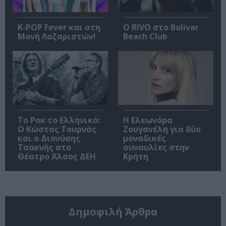
K-POP Fever και στη
Ο RIVO στο Bolivar
Μονή Λαζαριστών!
Beach Club
Το Ροκ το Ελληνικό:
Η Ελεωνόρα
Ο Κώστας Τουρνάς
Ζουγανέλη για δύο
και ο Διονύσης
μοναδικές
Τσακνής στο
συναυλίες στην
Θέατρο Άλσος ΔΕΗ
Κρήτη
Δημοφιλή Άρθρα