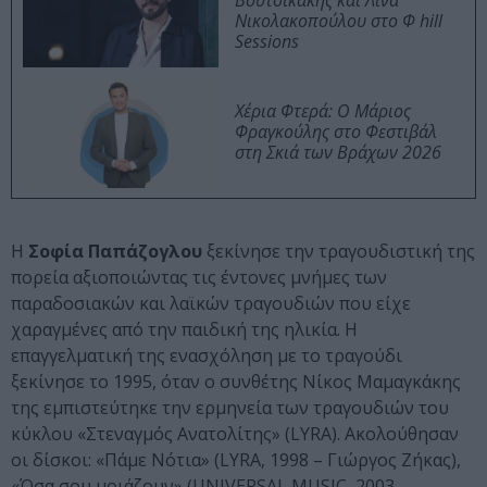
Βουτσικάκης και Λίνα
Νικολακοπούλου στο Φ hill
Sessions
Χέρια Φτερά: Ο Μάριος
Φραγκούλης στο Φεστιβάλ
στη Σκιά των Βράχων 2026
Η
Σοφία Παπάζογλου
ξεκίνησε την τραγουδιστική της
πορεία αξιοποιώντας τις έντονες μνήμες των
παραδοσιακών και λαϊκών τραγουδιών που είχε
χαραγμένες από την παιδική της ηλικία. Η
επαγγελματική της ενασχόληση με το τραγούδι
ξεκίνησε το 1995, όταν ο συνθέτης Νίκος Μαμαγκάκης
της εμπιστεύτηκε την ερμηνεία των τραγουδιών του
κύκλου «Στεναγμός Ανατολίτης» (LYRA). Ακολούθησαν
οι δίσκοι: «Πάμε Νότια» (LYRA, 1998 – Γιώργος Ζήκας),
«Όσα σου μοιάζουν» (UNIVERSAL MUSIC, 2003 –