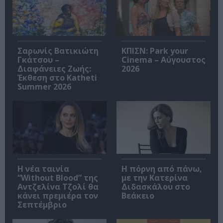
Σαρωνίς Βατικιώτη
ΚΠΙΣΝ: Park your
Γκάτσου –
Cinema – Αύγουστος
Διαφάνειες Ζωής:
2026
Έκθεση στο Katheti
Summer 2026
Η νέα ταινία
Η πόρνη από πάνω,
“Without Blood” της
με την Κατερίνα
Αντζελίνα Τζολί θα
Διδασκάλου στο
κάνει πρεμιέρα τον
Βεάκειο
Σεπτέμβριο