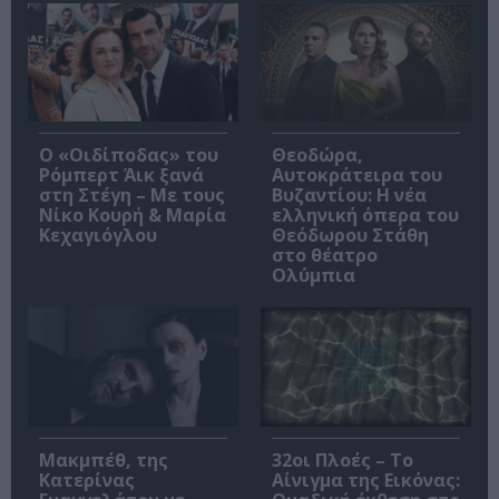
O «Οιδίποδας» του
Θεοδώρα,
Ρόμπερτ Άικ ξανά
Αυτοκράτειρα του
στη Στέγη – Με τους
Βυζαντίου: Η νέα
Νίκο Κουρή & Μαρία
ελληνική όπερα του
Κεχαγιόγλου
Θεόδωρου Στάθη
στο θέατρο
Ολύμπια
Μακμπέθ, της
32οι Πλοές – Το
Κατερίνας
Αίνιγμα της Εικόνας: