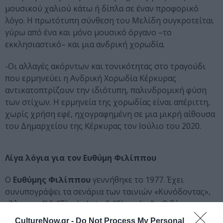
μουσικού χαλιού κάτω ή δίπλα σε έναν προφορικό
λόγο. Η πρωτότυπη σύνθεση του Μελίδη συγκροτείται
γύρω από ένα και μόνο μουσικό όργανο –το
εκκλησιαστικό– και μια ανδρική χορωδία.
-Οι αλλαγές ακόρντων και τονικότητας στο τραγούδι
που ερμηνεύει η Ανδρική Χορωδία Κέρκυρας
αντικατοπτρίζουν την ιδιότυπη, παλινδρομική φύση
των στίχων. Η ερμηνεία της χορωδίας είναι απέριττη,
χωρίς χρήση εφέ, ηχογραφημένη σε μια μικρή αίθουσα
του Δημαρχείου της Κέρκυρας τον Ιούλιο του 2020.
Λίγα λόγια για τον Ευθύμη Φιλίππου
Ο
Ευθύμης Φιλίππου
γεννήθηκε το 1977. Έχει
συνυπογράψει τα σενάρια των ταινιών «Κυνόδοντας»,
«Άλπεις», “L”, “The Lobster”, “Chevalier”, «Ο θάνατος του
ιερού ελαφιού», “Pity”, “And”. Έχει γράψει τα βιβλία
CultureNow.gr -
Do Not Process My Personal