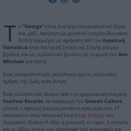
Τ
ο
“George”
είναι ένα έργο-σουρεαλιστικό ξόρκι
και, μαζί, αφήγηση με μουσικά ιντερλούδια κάνει
διπλή πρεμιέρα: ως αφήγηση από την
Αγγελική
Παπούλια
στην Κεντρική Σκηνή της Στέγης για μία
βραδιά, και ως συλλεκτικό βινύλιο με τη φωνή του
Ben
Whishaw
για πάντα.
Ένας σουρεαλιστικός μονόλογος για τις τελευταίες
ημέρες της ζωής ενός άντρα.
Ένας συλλεκτικός δίσκος από την αμερικανική εταιρεία
FourFour Records
, σε παραγωγή του
Onassis Culture
,
γίνεται η αφορμή για μια μοναδική πρεμιέρα στις 27
Ιανουαρίου στην Κεντρική Σκηνή της
Στέγης
του
Ιδρύματος Ωνάση. Η ιδέα, η μουσική, το ύφος, η ιστορία
και οι λέξεις έχουν την υπογραφή του συγγραφέα και