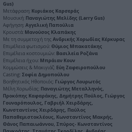
Gus)
Μετάφραση:
Κυριάκος Καρσεράς
Μουσική:
Παναγιώτης Μελίδης (Larry Gus)
Αφήγηση:
Αγγελική Παπούλια
Κρουστά:
Μανούσος Κλαπάκης
Με τη συμμετοχή της
Ανδρικής Χορωδίας Κέρκυρας
Επιμέλεια φωτισμού:
Θύμιος Μπακατάκης
Επιμέλεια κοστουμιών:
Βασιλεία Ροζάνα
Επιμέλεια ήχου:
Μπράιαν Κουν
Κομμώσεις & Μακιγιάζ:
Εύη Ζαφειροπούλου
Casting:
Σοφία Δημοπούλου
Βοηθητικός Ηθοποιός:
Γιώργος Λουρωτός
Mέλη Χορωδίας:
Παναγιώτης Μεταλληνός,
Προκόπης Καφαράκης, Δημήτρης Πούλος, Γιώργος
Γουναρόπουλος, Γαβριήλ Χειρδάρης,
Κωνσταντίνος Χειρδάρης, Παύλος
Παπαθεμιστοκλέους, Κωνσταντίνος Μακρής,
Θάνος Παπαιωάννου, Σπύρος- Κωνσταντίνος
Παγκράτης, Σταμάτης Σκορδίλης, Ανδρέας