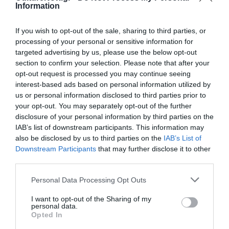
«Κάποιος μιλάει μόνος του κρατώντας ένα ποτήρι
Information
γάλα», «Σκηνές», «Δημήτρη» και «Όταν, όταν» (Εκδόσεις
MNP). Έχει γράψει τα θεατρικά έργα «Αίματα», «Τα
If you wish to opt-out of the sale, sharing to third parties, or
ωραία μας χέρια», «Απολογίες 4 & 5», «Διάφορες
processing of your personal or sensitive information for
targeted advertising by us, please use the below opt-out
επιλογές Πέτρος», «Ρομπ» και «Το νερό της Κολωνίας».
section to confirm your selection. Please note that after your
opt-out request is processed you may continue seeing
Λίγα λόγια για τον Παναγιώτη Μελίδη (Larry Gus)
interest-based ads based on personal information utilized by
us or personal information disclosed to third parties prior to
Ο
Παναγιώτης Μελίδης
(γενν. 1982) είναι μουσικός
your opt-out. You may separately opt-out of the further
και παραγωγός, ο οποίος δραστηριοποιείται με το
disclosure of your personal information by third parties on the
καλλιτεχνικό ψευδώνυμο Larry Gus από το 2006.
IAB’s list of downstream participants. This information may
Έχοντας υπόβαθρο μηχανικού υπολογιστών, με
also be disclosed by us to third parties on the
IAB’s List of
μεταπτυχιακό στην Υπολογιστική Ήχου και Μουσικής
Downstream Participants
that may further disclose it to other
από το Music Technology Group του Πανεπιστημίου
third parties.
Pompeu Fabra της Βαρκελώνης, από το 2012
Personal Data Processing Opt Outs
κυκλοφορεί δισκογραφικές δουλειές του μέσα από
διάφορες εταιρίες. Το έργο του μπορεί να περιγραφεί
I want to opt-out of the Sharing of my
personal data.
ως μια συνεχής μάχη ενάντια στις συμπτώσεις και, σε
Opted In
συνδυασμό με τις υπερκινητικές ζωντανές εμφανίσεις