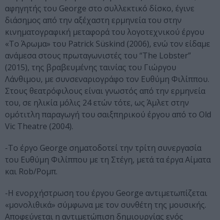
αφηγητής του George στο συλλεκτικό δίσκο, έγινε
διάσημος από την αξέχαστη ερμηνεία του στην
κινηματογραφική μεταφορά του λογοτεχνικού έργου
«Το Άρωμα» του Patrick Süskind (2006), ενώ τον είδαμε
ανάμεσα στους πρωταγωνιστές του “The Lobster”
(2015), της βραβευμένης ταινίας του Γιώργου
Λάνθιμου, με συνσεναριογράφο τον Ευθύμη Φιλίππου.
Στους θεατρόφιλους είναι γνωστός από την ερμηνεία
του, σε ηλικία μόλις 24 ετών τότε, ως Άμλετ στην
ομότιτλη παραγωγή του σαιξπηρικού έργου από το Old
Vic Theatre (2004).
-Το έργο George σηματοδοτεί την τρίτη συνεργασία
του Ευθύμη Φιλίππου με τη Στέγη, μετά τα έργα Αίματα
και Rob/Ρομπ.
-Η ενορχήστρωση του έργου George αντιμετωπίζεται
«μονολιθικά» σύμφωνα με τον συνθέτη της μουσικής.
Αποφεύγεται η αντιμετώπιση δημιουργίας ενός