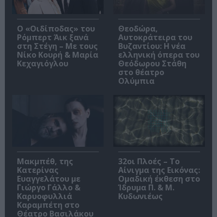
O «Οιδίποδας» του
Θεοδώρα,
Ρόμπερτ Άικ ξανά
Αυτοκράτειρα του
στη Στέγη – Με τους
Βυζαντίου: Η νέα
Νίκο Κουρή & Μαρία
ελληνική όπερα του
Κεχαγιόγλου
Θεόδωρου Στάθη
στο θέατρο
Ολύμπια
Μακμπέθ, της
32οι Πλοές – Το
Κατερίνας
Αίνιγμα της Εικόνας:
Ευαγγελάτου με
Ομαδική έκθεση στο
Γιώργο Γάλλο &
Ίδρυμα Π. & Μ.
Καρυοφυλλιά
Κυδωνιέως
Καραμπέτη στο
Θέατρο Βασιλάκου