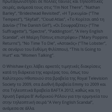
πρωταγωνιστήσει σε πολλές ταινίες και τηλεοπτικές
σειρές, ανάμεσά τους στις “I’m Not There”, “Nathan
Barley”, “Brideshead Revisited”, «Η Τρικυμία» (“The
Tempest”), “Skyfall”, “Cloud Atlas”, «Το Κορίτσι από τη
Δανία» (“The Danish Girl”), «Οι Σουφραζέτες» (“The
Suffragette”), “Spectre”, “Paddington”, “A Very English
Scandal”, «Η Μαίρη Πόπινς επιστρέφει» (“Mary Poppins
Returns”), “No Time To Die”, «Αστακός» (“The Lobster”,
σε σενάριο του Ευθύμη Φιλίππου), “This Is Going to
Hurt” και “Women Talking”.
Ο Whishaw έχει λάβει αρκετές τιμητικές διακρίσεις
κατά τη διάρκεια της καριέρας του, όπως του
Καλύτερου Ηθοποιού στα βραβεία της Royal Television
Society το 2009, στα Διεθνή Βραβεία Emmy το 2009 και
στα Τηλεοπτικά Βραβεία BAFTA 2012, καθώς και τη
Χρυσή Σφαίρα Β’ Ανδρικού Ρόλου για την ερμηνεία του
στην τηλεοπτική σειρά “A Very English Scandal”,
ανάμεσα σε άλλα.