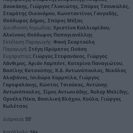
Δουκάκης, Γιώργος Γλυκιώτης, Σπύρος Τσουκαλάς,
Σταμάτης Οικονόμου, Κωνσταντίνος Γανγαδής,
Θεόδωρος Δήμας, Σπύρος Μέξας
Διεύθυνση Χορωδίας:
Χριστίνα Καλλιαρίδου,
Αλκίνοος Θεόδωρος Παπαγιανέλλης
Εκτέλεση Παραγωγής:
Φανή Σκαρτούλη
Παραγωγή:
Στέγη Ιδρύματος Ωνάση
Ευχαριστίες:
Γιώργος Στεφανάκος, Γιώργος
Λάνθιμος, Αριάν Λαμπέντ, Κατερίνα Παναγιώτου,
Βασίλης Κατσούπης, Κ.Δ. Αντωνόπουλος, Νικόλας
Αλαβάνος, Ισιδώρα Χαρμπίλα, Γιώργος
Γαρεφαλάκης, Κώστας Τσιούκας, Αντώνης
Αντωνόπουλος, Σίμος Αντωνιάδης, Άυλερ Μελίδης,
Ορνέλα Πέκα, Βασιλική Βλάχου, Κούλα, Γιώργος
Κωλέτσος
Διάρκεια:
55’
Κατάλληλο:
16+