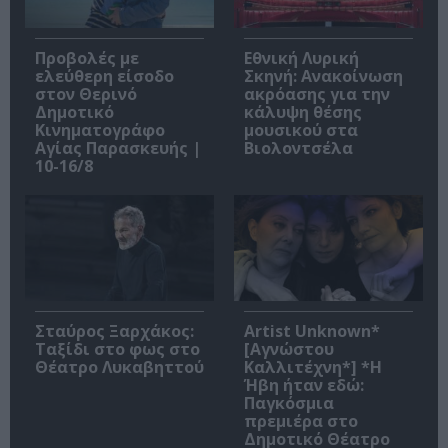
Προβολές με
Εθνική Λυρική
ελεύθερη είσοδο
Σκηνή: Ανακοίνωση
στον Θερινό
ακρόασης για την
Δημοτικό
κάλυψη θέσης
Κινηματογράφο
μουσικού στα
Αγίας Παρασκευής |
Βιολοντσέλα
10-16/8
Σταύρος Ξαρχάκος:
Artist Unknown*
Ταξίδι στο φως στο
[Αγνώστου
Θέατρο Λυκαβηττού
Καλλιτέχνη*] *Η
Ήβη ήταν εδώ:
Παγκόσμια
πρεμιέρα στο
Δημοτικό Θέατρο