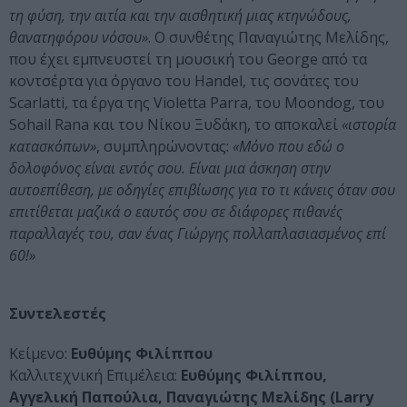
τη φύση, την αιτία και την αισθητική μιας κτηνώδους,
θανατηφόρου νόσου»
. Ο συνθέτης Παναγιώτης Μελίδης,
που έχει εμπνευστεί τη μουσική του George από τα
κοντσέρτα για όργανο του Handel, τις σονάτες του
Scarlatti, τα έργα της Violetta Parra, του Moondog, του
Sohail Rana και του Νίκου Ξυδάκη, το αποκαλεί
«ιστορία
κατασκόπων»
, συμπληρώνοντας:
«Μόνο που εδώ ο
δολοφόνος είναι εντός σου. Είναι μια άσκηση στην
αυτοεπίθεση, με οδηγίες επιβίωσης για το τι κάνεις όταν σου
επιτίθεται μαζικά ο εαυτός σου σε διάφορες πιθανές
παραλλαγές του, σαν ένας Γιώργης πολλαπλασιασμένος επί
60!»
Συντελεστές
Κείμενο:
Ευθύμης Φιλίππου
Καλλιτεχνική Επιμέλεια:
Ευθύμης Φιλίππου,
Αγγελική Παπούλια, Παναγιώτης Μελίδης (Larry