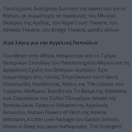
Ταυτόχρονα, διατήρησε ζωντανή την αγάπη του για το
θέατρο, με συμμετοχές σε παραγωγές του Εθνικού
Θεάτρου της Αγγλίας, του Royal Court Theatre, του
Almeida Theatre, του Bridge Theatre, μεταξύ άλλων.
Λίγα λόγια για την Αγγελική Παπούλια
Γεννήθηκε στην Αθήνα. Αποφοίτησε από το Τμήμα
Θεατρικών Σπουδών του Πανεπιστημίου Αθηνών και τη
Δραματική Σχολή του Θεάτρου «Εμπρός». Έχει
συμμετάσχει στις ταινίες: Σπιρτόκουτο του Γιάννη
Οικονομίδη, Κυνόδοντας, Άλπεις και The Lobster του
Γιώργου Λάνθιμου, Έκρηξη και Το θαύμα της Θάλασσας
των Σαργασσών του Σύλλα Τζουμέρκα, Amulet της
Romola Garai, Πράσινη Θάλασσα της Αγγελικής
Αντωνίου, Human Flowers of Flesh της Helena
Wittmann, A Little Love Package του Gastón Solnicki,
Voices in Deep του Jason Raftopoulos, The Strangers’