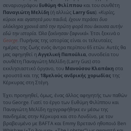
σεναριογράφου
Ευθύμη Φιλίππου
και του συνθέτη
Παναγιώτη Μελίδη
(ή αλλιώς
Larry Gus
).
«Κυρίες,
κύριοι και αγαπητά μου παιδιά, έχουν περάσει δυο
ολόκληρα χρονιά από την πρώτη φορά που άκουσα αυτήν
εδώ την ιστορία. Όλα ξεκίνησαν ξαφνικά»
. Έτσι ξεκινά ο
George
. Πυρήνας της ιστορίας είναι οι τελευταίες
ημέρες της ζωής ενός άντρα περίπου 65 ετών. Αυτές θα
μας αφηγηθεί η
Αγγελική Παπούλια
, συνοδεία του
συνθέτη Παναγιώτη Μελίδη (Larry Gus) στο
εκκλησιαστικό όργανο, του
Μανούσου Κλαπάκη
στα
κρουστά και της
18μελούς ανδρικής χορωδίας
της
Κέρκυρας στη Στέγη.
Έχει προηγηθεί, όμως, ένας άλλος αφηγητής των παθών
του George. Γιατί το έργο των Ευθύμη Φιλίππου και
Παναγιώτη Μελίδη ηχογραφήθηκε εν μέσω της
πανδημίας στην Κέρκυρα και στο Λονδίνο, με τον
βραβευμένο με BAFTA και Emmy Βρετανό ηθοποιό Ben
Whishaw («Το Άρωμα», «The Lobster”) ως αφηγητή και