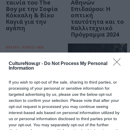
ταινία του The
Αθηνών
Boy με την Σοφία
Επιδαύρου: Η
Κόκκαλη & Βίκυ
οπτική
Καγιά για την
ταυτότητα και το
αγάπη
Καλλιτεχνικό
Πρόγραμμα 2024
ΘΕΑΤΡΟ - ΧΟΡΟΣ / ΝΕΑ
Κάποιος μιλάει
μόνος του
CultureNow.gr -
Do Not Process My Personal
Information
κρατώντας ένα
ποτήρι γάλα, του
Ευθύμη
If you wish to opt-out of the sale, sharing to third parties, or
Φιλίππου στο
processing of your personal or sensitive information for
Θέατρο Αυλαία
targeted advertising by us, please use the below opt-out
section to confirm your selection. Please note that after your
opt-out request is processed you may continue seeing
ΣΙΝΕΜΑ / ΝΕΑ
interest-based ads based on personal information utilized by
Lanthimos
us or personal information disclosed to third parties prior to
Anthology: Όλες
your opt-out. You may separately opt-out of the further
οι ταινίες του