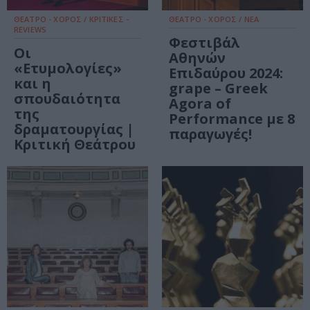
ΘΕΑΤΡΟ - ΧΟΡΟΣ / ΚΡΙΤΙΚΕΣ -
ΘΕΑΤΡΟ - ΧΟΡΟΣ / ΝΕΑ
REVIEWS
Φεστιβάλ
Οι
Αθηνών
«Ετυμολογίες»
Επιδαύρου 2024:
και η
grape – Greek
σπουδαιότητα
Agora of
της
Performance με 8
δραματουργίας |
παραγωγές!
Κριτική Θεάτρου