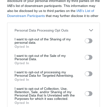
disclosure of your personal information by third parties on the
Γιώργου
IAB’s list of downstream participants. This information may
Λάνθιμου
also be disclosed by us to third parties on the
IAB’s List of
αποκλειστικά
Downstream Participants
that may further disclose it to other
στο Vodafone TV
third parties.
Personal Data Processing Opt Outs
I want to opt-out of the Sharing of my
personal data.
Opted In
I want to opt-out of the Sale of my
Personal Data.
Opted In
I want to opt-out of processing my
Personal Data for Targeted Advertising.
Opted In
ΘΕΑΤΡΟ - ΧΟΡΟΣ / ΝΕΑ
ΘΕΑΤΡΟ - ΧΟΡΟΣ / ΝΕΑ
Eθνικό Θέατρο: Η
Κάποιος μιλάει
I want to opt-out of Collection, Use,
παραγωγή «Το
μόνος του
Retention, Sale, and/or Sharing of my
Personal Data that Is Unrelated with the
Νερό της
κρατώντας ένα
Purposes for which it was collected.
Κολωνίας»
ποτήρι γάλα, του
Opted In