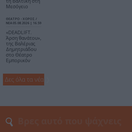
τη Βαλτική στη
Μεσόγειο
ΘΕΑΤΡΟ - ΧΟΡΟΣ /
ΝΕΑ
05.08.2026 | 16.59
«DEADLIFT.
Άρση θανάτου»,
της Βαλέριας
Δημητριάδου
στο Θέατρο
Εμπορικόν
Δες όλα τα νέα
❯