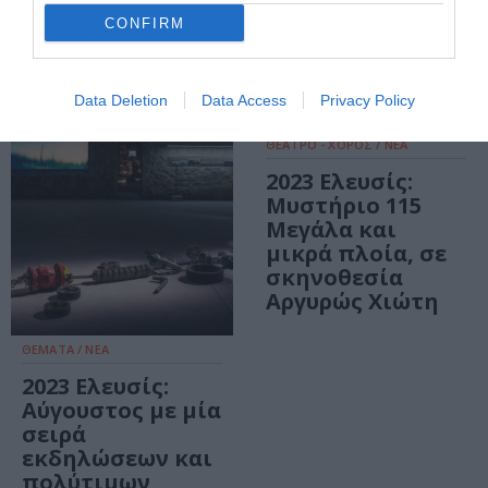
ταξιδεύει στη
Ευθύμη
CONFIRM
Γαλλία
Φιλίππου ξανά
στο Θέατρο του
Νέου Κόσμου
Data Deletion
Data Access
Privacy Policy
ΘΕΑΤΡΟ - ΧΟΡΟΣ / ΝΕΑ
2023 Ελευσίς:
Μυστήριο 115
Μεγάλα και
μικρά πλοία, σε
σκηνοθεσία
Αργυρώς Χιώτη
ΘΕΜΑΤΑ / ΝΕΑ
2023 Ελευσίς:
Αύγουστος με μία
σειρά
εκδηλώσεων και
πολύτιμων