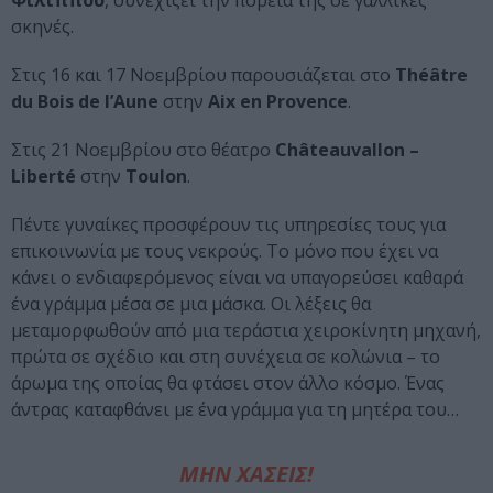
Φιλίππου
, συνεχίζει την πορεία της σε γαλλικές
σκηνές.
Στις 16 και 17 Νοεμβρίου παρουσιάζεται στο
Théâtre
du Bois de l’Aune
στην
Aix en Provence
.
Στις 21 Νοεμβρίου στο θέατρο
Châteauvallon –
Liberté
στην
Toulon
.
Πέντε γυναίκες προσφέρουν τις υπηρεσίες τους για
επικοινωνία με τους νεκρούς. Το μόνο που έχει να
κάνει ο ενδιαφερόμενος είναι να υπαγορεύσει καθαρά
ένα γράμμα μέσα σε μια μάσκα. Οι λέξεις θα
μεταμορφωθούν από μια τεράστια χειροκίνητη μηχανή,
πρώτα σε σχέδιο και στη συνέχεια σε κολώνια – το
άρωμα της οποίας θα φτάσει στον άλλο κόσμο. Ένας
άντρας καταφθάνει με ένα γράμμα για τη μητέρα του…
ΜΗΝ ΧΑΣΕΙΣ!