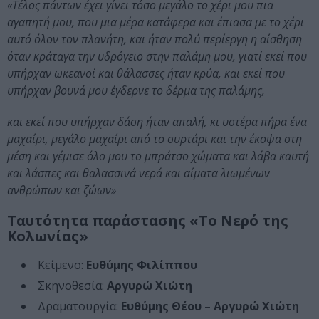
«Τέλος πάντων έχει γίνει τόσο μεγάλο το χέρι μου πια
αγαπητή μου, που μια μέρα κατάφερα και έπιασα με το χέρι
αυτό όλον τον πλανήτη, και ήταν πολύ περίεργη η αίσθηση
όταν κράταγα την υδρόγειο στην παλάμη μου, γιατί εκεί που
υπήρχαν ωκεανοί και θάλασσες ήταν κρύα, και εκεί που
υπήρχαν βουνά μου έγδερνε το δέρμα της παλάμης,
και εκεί που υπήρχαν δάση ήταν απαλή, κι υστέρα πήρα ένα
μαχαίρι, μεγάλο μαχαίρι από το συρτάρι και την έκοψα στη
μέση και γέμισε όλο μου το μπράτσο χώματα και λάβα καυτή
και λάσπες και θαλασσινά νερά και αίματα λιωμένων
ανθρώπων και ζώων»
Ταυτότητα παράστασης «Το Νερό της
Κολωνίας»
Κείμενο:
Ευθύμης Φιλίππου
Σκηνοθεσία:
Αργυρώ Χιώτη
Δραματουργία:
Ευθύμης Θέου – Αργυρώ Χιώτη