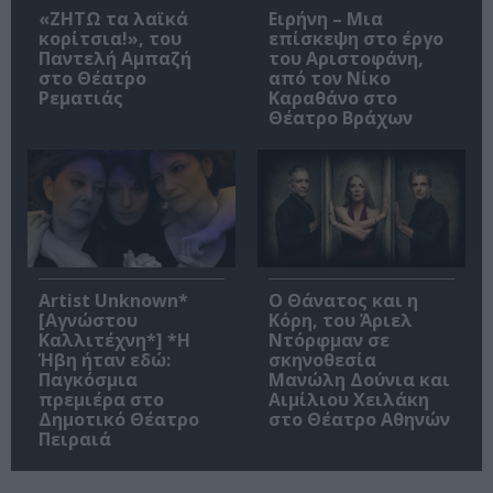
«ΖΗΤΩ τα λαϊκά
Ειρήνη – Μια
κορίτσια!», του
επίσκεψη στο έργο
Παντελή Αμπαζή
του Αριστοφάνη,
στο Θέατρο
από τον Νίκο
Ρεματιάς
Καραθάνο στο
Θέατρο Βράχων
Artist Unknown*
Ο Θάνατος και η
[Αγνώστου
Κόρη, του Άριελ
Καλλιτέχνη*] *Η
Ντόρφμαν σε
Ήβη ήταν εδώ:
σκηνοθεσία
Παγκόσμια
Μανώλη Δούνια και
πρεμιέρα στο
Αιμίλιου Χειλάκη
Δημοτικό Θέατρο
στο Θέατρο Αθηνών
Πειραιά