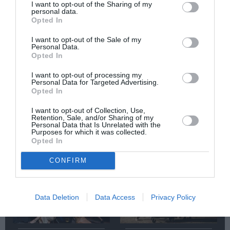
Newsletter
I want to opt-out of the Sharing of my
personal data.
Κάθε βδομάδα στο e-mail σας τα τελευταία νέα για
Opted In
την Τέχνη και τον Πολιτισμό!
I want to opt-out of the Sale of my
Personal Data.
Opted In
I want to opt-out of processing my
Personal Data for Targeted Advertising.
Opted In
Ακολουθήστε το Culturenow.gr
I want to opt-out of Collection, Use,
Retention, Sale, and/or Sharing of my
Personal Data that Is Unrelated with the
Purposes for which it was collected.
Opted In
Σχετικά Άρθρα
CONFIRM
Data Deletion
Data Access
Privacy Policy