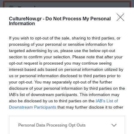
Ταυτότητα
CultureNow.gr -
Do Not Process My Personal
Περισσότερες πληροφορίες:
n-t.gr
Information
Ακολουθήστε το Culturenow.gr στο
Google News
και
If you wish to opt-out of the sale, sharing to third parties, or
μάθετε πρώτοι όλες τις ειδήσεις
processing of your personal or sensitive information for
targeted advertising by us, please use the below opt-out
section to confirm your selection. Please note that after your
Δείτε όλα τα
τελευταία νέα
για την Τέχνη και τον
opt-out request is processed you may continue seeing
Πολιτισμό στο
Culturenow.gr
interest-based ads based on personal information utilized by
us or personal information disclosed to third parties prior to
Νέοι Διαγωνισμοί
❯
your opt-out. You may separately opt-out of the further
disclosure of your personal information by third parties on the
IAB’s list of downstream participants. This information may
Tags
also be disclosed by us to third parties on the
IAB’s List of
ΑΡΓΥΡΩ ΧΙΩΤΗ
ΔΗΠΕΘΕ ΒΕΡΟΙΑΣ
ΕΛΛΗΝΙΚΟ ΕΡΓΟ
Downstream Participants
that may further disclose it to other
third parties.
ΕΥΘΥΜΗΣ ΦΙΛΙΠΠΟΥ
Personal Data Processing Opt Outs