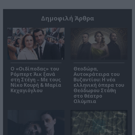
Δημοφιλή Άρθρα
O «Οιδίποδας» του
Θεοδώρα,
Ρόμπερτ Άικ ξανά
Αυτοκράτειρα του
στη Στέγη – Με τους
Βυζαντίου: Η νέα
Νίκο Κουρή & Μαρία
ελληνική όπερα του
Κεχαγιόγλου
Θεόδωρου Στάθη
στο θέατρο
Ολύμπια