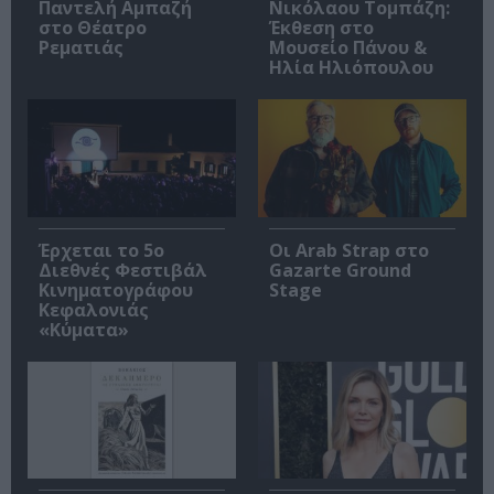
Παντελή Αμπαζή
Νικόλαου Τομπάζη:
στο Θέατρο
Έκθεση στο
Ρεματιάς
Μουσείο Πάνου &
Ηλία Ηλιόπουλου
Έρχεται το 5ο
Οι Arab Strap στο
Διεθνές Φεστιβάλ
Gazarte Ground
Κινηματογράφου
Stage
Κεφαλονιάς
«Κύματα»