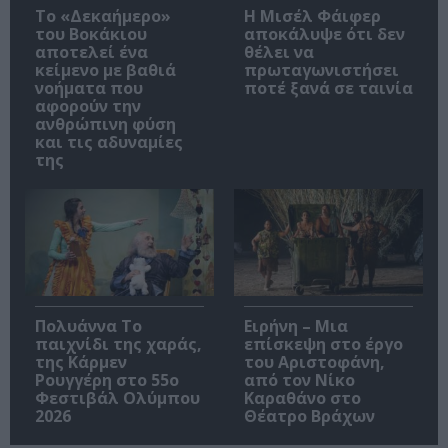
Το «Δεκαήμερο»
Η Μισέλ Φάιφερ
του Βοκάκιου
αποκάλυψε ότι δεν
αποτελεί ένα
θέλει να
κείμενο με βαθιά
πρωταγωνιστήσει
νοήματα που
ποτέ ξανά σε ταινία
αφορούν την
ανθρώπινη φύση
και τις αδυναμίες
της
Πολυάννα Το
Ειρήνη – Μια
παιχνίδι της χαράς,
επίσκεψη στο έργο
της Κάρμεν
του Αριστοφάνη,
Ρουγγέρη στο 55ο
από τον Νίκο
Φεστιβάλ Ολύμπου
Καραθάνο στο
2026
Θέατρο Βράχων