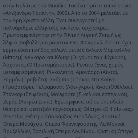
στην Ιταλία με την Μασάκο Τανάκα Πρόττι (υποτροφία
«Αλεξάνδρα Τριάντη», 2000). Από το 2004 μελετάει με
τον Άρη Χριστοφέλλη. Έχει συνεργαστεί με
πολυάριθμες ελληνικές και ξένες ορχήστρες.
Πρωτοεμφανίστηκε στην Εθνική Λυρική Σκηνή ως
Άλφιο (Καβαλλερία ρουστικάνα, 2004), ενώ έκτοτε έχει
ερμηνεύσει πλήθος ρόλων, μεταξύ άλλων: Μαρτσέλλο
(Μποέμ), Φίγκαρο και Κόμης (Οι γάμοι του Φίγκαρο),
Άρχοντας (Ο Πρωτομάστορας), Ρενάτο (Ένας χορός
μεταμφιεσμένων), Ριγκολέττο, Αμονάσρο (Αΐντα),
Ζερμόν (Τραβιάτα), Σκάρπια (Τόσκα), Ντι Λούνα
(Τροβατόρε), Τέλραμουντ (Λόενγκριν), Ιάγος (Οθέλλος),
Στάνκαρ (Στιφέλιο), Μονφόρτε (Σικελικοί εσπερινοί),
Ζεράρ (Αντρέα Σενιέ). Έχει εμφανιστεί σε σπουδαία
θέατρα και φεστιβάλ παγκοσμίως: Θέατρο «Ο Φοίνικας»
Βενετίας, Θέατρο Σάο Κάρλος Λισαβόνας, Κρατική
Όπερα Μονάχου, Όπερα Φρανκφούρτης, Λα Μονναί
Βρυξελλών, Βασιλική Όπερα Λονδίνου, Κρατική Όπερα