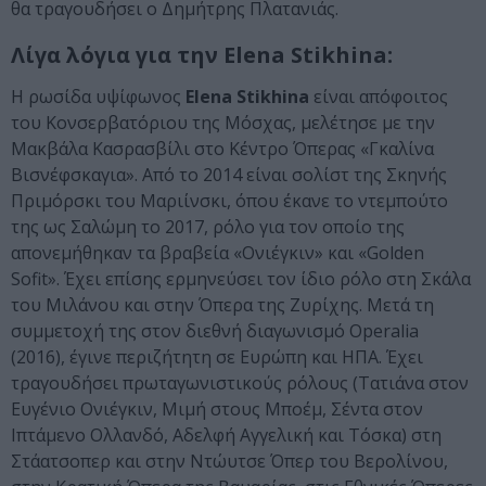
θα τραγουδήσει ο Δημήτρης Πλατανιάς.
Λίγα λόγια για την Elena Stikhina:
Η ρωσίδα υψίφωνος
Elena Stikhina
είναι απόφοιτος
του Κονσερβατόριου της Μόσχας, μελέτησε με την
Μακβάλα Κασρασβίλι στο Κέντρο Όπερας «Γκαλίνα
Βισνέφσκαγια». Από το 2014 είναι σολίστ της Σκηνής
Πριμόρσκι του Μαριίνσκι, όπου έκανε το ντεμπούτο
της ως Σαλώμη το 2017, ρόλο για τον οποίο της
απονεμήθηκαν τα βραβεία «Ονιέγκιν» και «Golden
Sofit». Έχει επίσης ερμηνεύσει τον ίδιο ρόλο στη Σκάλα
του Μιλάνου και στην Όπερα της Ζυρίχης. Μετά τη
συμμετοχή της στον διεθνή διαγωνισμό Operalia
(2016), έγινε περιζήτητη σε Ευρώπη και ΗΠΑ. Έχει
τραγουδήσει πρωταγωνιστικούς ρόλους (Τατιάνα στον
Eυγένιο Ονιέγκιν, Μιμή στους Μποέμ, Σέντα στον
Ιπτάμενο Ολλανδό, Αδελφή Αγγελική και Τόσκα) στη
Στάατσοπερ και στην Ντώυτσε Όπερ του Βερολίνου,