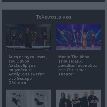
Τελευταία νέα
Αυτή η νύχτα μένει,
Mania The Abba
του Θάνου
Tribute: Μια
Αλεξανδρή σε
μοναδική συναυλία
σκηνοθεσία
στο Christmas
Αστέριου Πελτέκη
Theater
στο Θέατρο
Ολύμπια