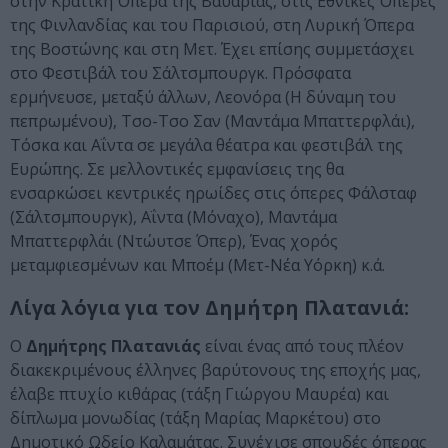
στην Κρατική Όπερα της Βαυαρίας, στις Εθνικές Όπερες
της Φινλανδίας και του Παρισιού, στη Λυρική Όπερα
της Βοστώνης και στη Μετ. Έχει επίσης συμμετάσχει
στο Φεστιβάλ του Σάλτσμπουργκ. Πρόσφατα
ερμήνευσε, μεταξύ άλλων, Λεονόρα (Η δύναμη του
πεπρωμένου), Τσο-Τσο Σαν (Μαντάμα Μπαττερφλάι),
Τόσκα και Αΐντα σε μεγάλα θέατρα και φεστιβάλ της
Ευρώπης. Σε μελλοντικές εμφανίσεις της θα
ενσαρκώσει κεντρικές ηρωίδες στις όπερες Φάλσταφ
(Σάλτσμπουργκ), Αΐντα (Μόναχο), Μαντάμα
Μπαττερφλάι (Ντώυτσε Όπερ), Ένας χορός
μεταμφιεσμένων και Μποέμ (Μετ-Νέα Υόρκη) κ.ά.
Λίγα λόγια για τον Δημήτρη Πλατανιά:
Ο
Δημήτρης Πλατανιάς
είναι ένας από τους πλέον
διακεκριμένους έλληνες βαρύτονους της εποχής μας,
έλαβε πτυχίο κιθάρας (τάξη Γιώργου Μαυρέα) και
δίπλωμα μονωδίας (τάξη Μαρίας Μαρκέτου) στο
Δημοτικό Ωδείο Καλαμάτας. Συνέχισε σπουδές όπερας