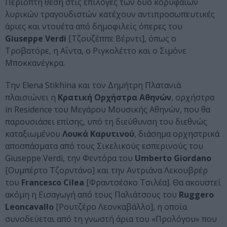
Περίοπτη θέση στις επιλογές των δύο κορυφαίων
λυρικών τραγουδιστών κατέχουν αντιπροσωπευτικές
άριες και ντουέτα από δημοφιλείς όπερες του
Giuseppe Verdi
[Τζουζέππε Βέρντι], όπως ο
Τροβατόρε, η Αΐντα, ο Ριγκολέττο και ο Σιμόνε
Μποκκανέγκρα.
Την Elena Stikhina και τον Δημήτρη Πλατανιά
πλαισιώνει η
Κρατική Ορχήστρα Αθηνών
, ορχήστρα
in Residence του Μεγάρου Μουσικής Αθηνών, που θα
παρουσιάσει επίσης, υπό τη διεύθυνση του διεθνώς
καταξιωμένου
Λουκά Καρυτινού
, διάσημα ορχηστρικά
αποσπάσματα από τους Σικελικούς εσπερινούς του
Giuseppe Verdi, την Φεντόρα του
Umberto Giordano
[Ουμπέρτο Τζορντάνο] και την Αντριάνα Λεκουβρέρ
του
Francesco Cilea
[Φραντσέσκο Τσιλέα]. Θα ακουστεί
ακόμη η Εισαγωγή από τους Παλιάτσους του
Ruggero
Leoncavallo
[Ρουτζέρο Λεονκαβάλλο], η οποία
συνοδεύεται από τη γνωστή άρια του «Προλόγου» που