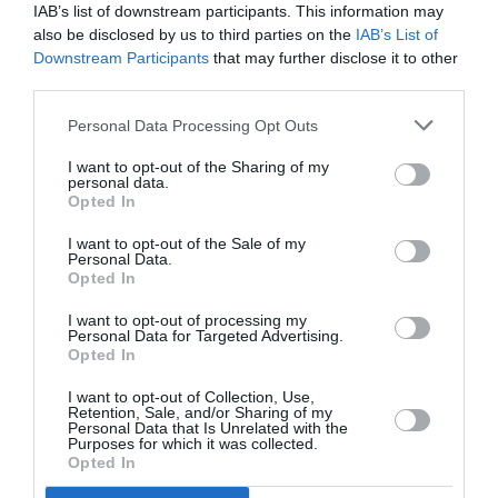
παράσταση της όπερας «Μήδεια» στην Επίδαυρο,
IAB’s list of downstream participants. This information may
also be disclosed by us to third parties on the
IAB’s List of
τέσσερις μακέτες κοστουμιών της Λίλα ντε Νόμπιλι
Downstream Participants
that may further disclose it to other
από την παράσταση «Λα Τραβιάτα» στη Σκάλα του
third parties.
Μιλάνου, μία μακέτα του Πιέρο Τόζι για την ταινία
«Μήδεια» του Παζολίνι και από μακέτες κοστουμιών
Personal Data Processing Opt Outs
του Γιάννη Τσαρούχη, δάνεια από ιδρύματα και
I want to opt-out of the Sharing of my
ιδιώτες. Επίσης, στο Φουαγιέ προβάλλονται σε οθόνη
personal data.
συνέντευξη και κοντσέρτα. Η επιμέλεια της έκθεσης
Opted In
είναι της Λίλης Πεζανού.
I want to opt-out of the Sale of my
Personal Data.
Διαβάστε επίσης:
Opted In
Μέγαρο Μουσικής Αθηνών: Τα highlights της καλλιτεχνικής
I want to opt-out of processing my
Personal Data for Targeted Advertising.
περιόδου 2023-2024
Opted In
I want to opt-out of Collection, Use,
Ταυτότητα Εκδήλωσης
Retention, Sale, and/or Sharing of my
Personal Data that Is Unrelated with the
Purposes for which it was collected.
Ημερομηνία:
Opted In
24/09/2023