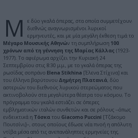
Μ
ε δύο γκαλά όπερας, στα οποία συμμετέχουν
διεθνώς αναγνωρισμένοι λυρικοί
ερμηνευτές, και με μία μεγάλη έκθεση τιμά το
Μέγαρο Μουσικής Αθηνώ
ν τη συμπλήρωση
100
χρόνων από τη γέννηση της Μαρίας Κάλλας
(1923-
1977). Το αφιέρωμα αρχίζει την Κυριακή 24
Σεπτεμβρίου στις 8:30 μ.μ., με το γκαλά όπερας της
ρωσίδας σοπράνο
Elena Stikhina
[Έλενα Στίχινα] και
του έλληνα βαρύτονου
Δημήτρη Πλατανιά
, δύο
αστεριών του διεθνούς λυρικού στερεώματος που
ακτινοβολούν στα μεγαλύτερα θέατρα του κόσμου. Το
πρόγραμμα του γκαλά εστιάζει σε όπερες
εμβληματικών ιταλών συνθετών και σε ρόλους ‒όπως
ενδεικτικά η
Τόσκα
του
Giacomo Puccini
[Τζάκομο
Πουτσίνι]‒, στους οποίους έδωσε νέα πνοή η απόλυτη
ντίβα μέσα από τις ανεπανάληπτες ερμηνείες της.