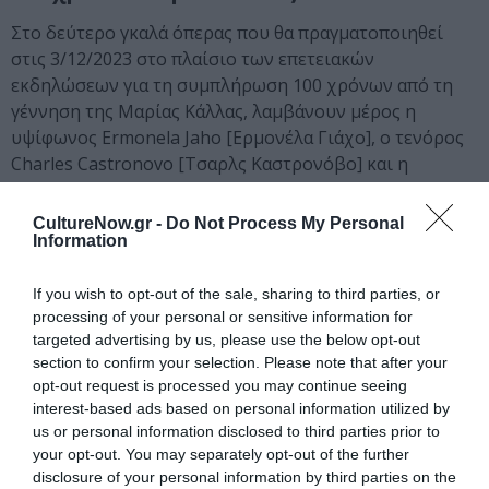
Στο δεύτερο γκαλά όπερας που θα πραγματοποιηθεί
στις 3/12/2023 στο πλαίσιο των επετειακών
εκδηλώσεων για τη συμπλήρωση 100 χρόνων από τη
γέννηση της Μαρίας Κάλλας, λαμβάνουν μέρος η
υψίφωνος Ermonela Jaho [Ερμονέλα Γιάχο], ο τενόρος
Charles Castronovo [Τσαρλς Καστρονόβο] και η
Φιλαρμόνια Ορχήστρα Αθηνών που διευθύνει ο Λουκάς
Καρυτινός.
CultureNow.gr -
Do Not Process My Personal
Information
Επιπλέον, από τις 3/12/2023 έως τις 30/1/2024,
φιλοξενείται στο Φουαγιέ Ισογείου της Αίθουσας
If you wish to opt-out of the sale, sharing to third parties, or
Χρήστος Λαμπράκης η έκθεση «Καληνύχτα, σας αγαπώ»
processing of your personal or sensitive information for
targeted advertising by us, please use the below opt-out
που επιχειρεί να αναδείξει την προσωπικότητα της
section to confirm your selection. Please note that after your
μεγάλης ντίβας εντός αλλά και εντός σκηνής. Βασίζεται
opt-out request is processed you may continue seeing
σε προσωπικά αντικείμενα-ενθυμήματα και φορέματα
interest-based ads based on personal information utilized by
της Μαρίας Κάλλας από τη συλλογή του Νίκου
us or personal information disclosed to third parties prior to
Χαραλαμπόπουλου. Συμπληρώνεται από ένα κοστούμι-
your opt-out. You may separately opt-out of the further
δείγμα που έκανε ο Γιάννης Τσαρούχης για την
disclosure of your personal information by third parties on the