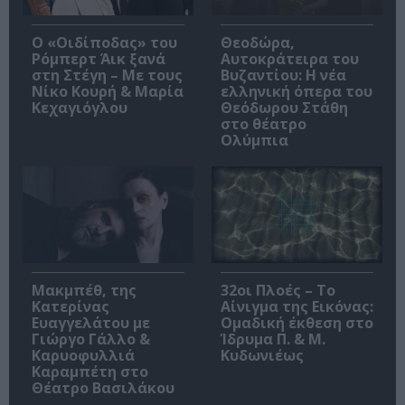
O «Οιδίποδας» του
Θεοδώρα,
Ρόμπερτ Άικ ξανά
Αυτοκράτειρα του
στη Στέγη – Με τους
Βυζαντίου: Η νέα
Νίκο Κουρή & Μαρία
ελληνική όπερα του
Κεχαγιόγλου
Θεόδωρου Στάθη
στο θέατρο
Ολύμπια
Μακμπέθ, της
32οι Πλοές – Το
Κατερίνας
Αίνιγμα της Εικόνας:
Ευαγγελάτου με
Ομαδική έκθεση στο
Γιώργο Γάλλο &
Ίδρυμα Π. & Μ.
Καρυοφυλλιά
Κυδωνιέως
Καραμπέτη στο
Θέατρο Βασιλάκου