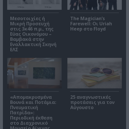
Μεσοτοιχίες ή
The Magician’s
Μικρή Προσευχή
Farewell: Οι Uriah
στις 3κ46 π.μ., της
Heep στο Floyd
Εύας Οικονόμου –
Βαμβακά στην
Εναλλακτική Σκηνή
ΕΛΣ
«Απομακρυσμένα
25 αναγνωστικές
Βουνά και Ποτάμια:
προτάσεις για τον
Πνευματική
Αύγουστο
Πατρίδα»:
Περιοδική έκθεση
στο Διαχρονικό
Μουσείο Αίγινας