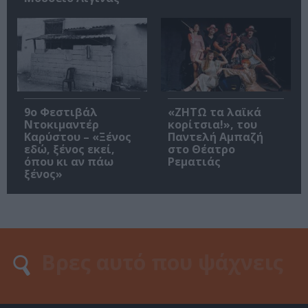
9ο Φεστιβάλ
«ΖΗΤΩ τα λαϊκά
Ντοκιμαντέρ
κορίτσια!», του
Καρύστου – «Ξένος
Παντελή Αμπαζή
εδώ, ξένος εκεί,
στο Θέατρο
όπου κι αν πάω
Ρεματιάς
ξένος»