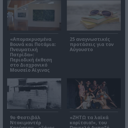
«Απομακρυσμένα
25 αναγνωστικές
Βουνά και Ποτάμια:
προτάσεις για τον
Πνευματική
Αύγουστο
Πατρίδα»:
Περιοδική έκθεση
στο Διαχρονικό
Μουσείο Αίγινας
9ο Φεστιβάλ
«ΖΗΤΩ τα λαϊκά
Ντοκιμαντέρ
κορίτσια!», του
Καρύστου – «Ξένος
Παντελή Αμπαζή