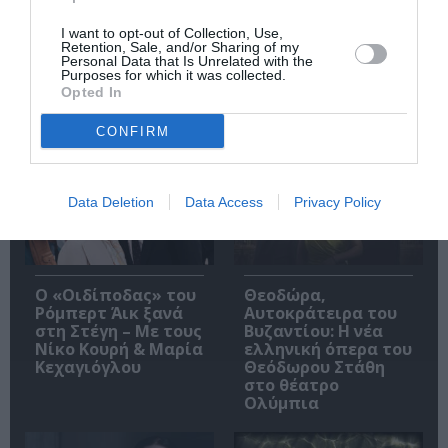
ιστορικό βιβλίο
βιβλίο για γυναίκες
I want to opt-out of Collection, Use,
Retention, Sale, and/or Sharing of my
Personal Data that Is Unrelated with the
Purposes for which it was collected.
Opted In
Δημοφιλή Άρθρα
CONFIRM
Data Deletion
Data Access
Privacy Policy
O «Οιδίποδας» του
Θεοδώρα,
Ρόμπερτ Άικ ξανά
Αυτοκράτειρα του
στη Στέγη – Με τους
Βυζαντίου: Η νέα
Νίκο Κουρή & Μαρία
ελληνική όπερα του
Κεχαγιόγλου
Θεόδωρου Στάθη
στο θέατρο
Ολύμπια