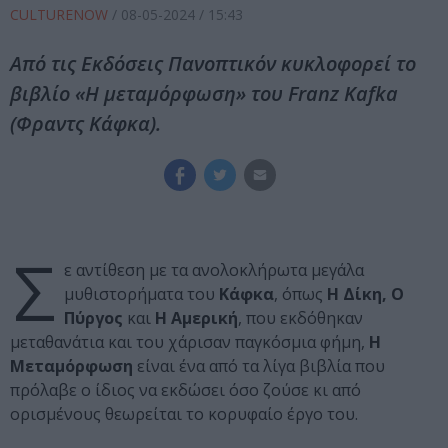
CULTURENOW
/
08-05-2024
/ 15:43
Από τις Εκδόσεις Πανοπτικόν κυκλοφορεί το
βιβλίο «Η μεταμόρφωση» του Franz Kafka
(Φραντς Κάφκα).
Σ
ε αντίθεση με τα ανολοκλήρωτα μεγάλα
μυθιστορήματα του
Κάφκα
, όπως
H Δίκη, O
Πύργος
και
H Αμερική
, που εκδόθηκαν
μεταθανάτια και του χάρισαν παγκόσμια φήμη,
H
Μεταμόρφωση
είναι ένα από τα λίγα βιβλία που
πρόλαβε ο ίδιος να εκδώσει όσο ζούσε κι από
ορισμένους θεωρείται το κορυφαίο έργο του.