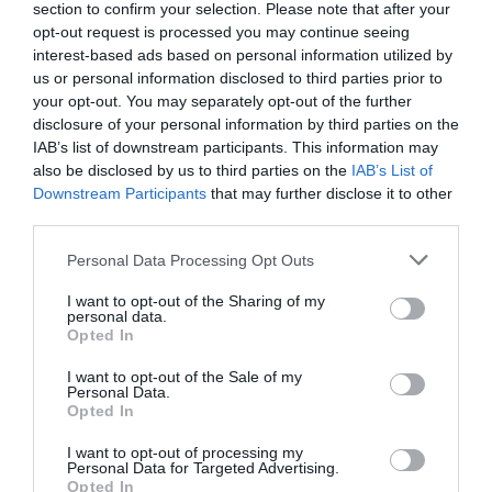
section to confirm your selection. Please note that after your
opt-out request is processed you may continue seeing
interest-based ads based on personal information utilized by
us or personal information disclosed to third parties prior to
your opt-out. You may separately opt-out of the further
disclosure of your personal information by third parties on the
IAB’s list of downstream participants. This information may
Αυτοβιογραφία
Αντόνιο Πόρτσια –
also be disclosed by us to third parties on the
IAB’s List of
ενός πτώματος: Μια
Φωνές: Ένα βιβλίο
Downstream Participants
that may further disclose it to other
συλλογή
ως εσωτερικός
third parties.
διηγημάτων του
διάλογος
Σιγκισμούντ
Personal Data Processing Opt Outs
Κρζιζανόφσκι
I want to opt-out of the Sharing of my
personal data.
Opted In
I want to opt-out of the Sale of my
Personal Data.
Opted In
Φιλίπ Κολλέν – Ο
Ελένη Μπουκαούρη
I want to opt-out of processing my
Personal Data for Targeted Advertising.
μπάρμαν του Ritz:
– η Μαρία τα ήθελε
Opted In
Ένα κοινωνικό
όλα: Ένα κοινωνικό