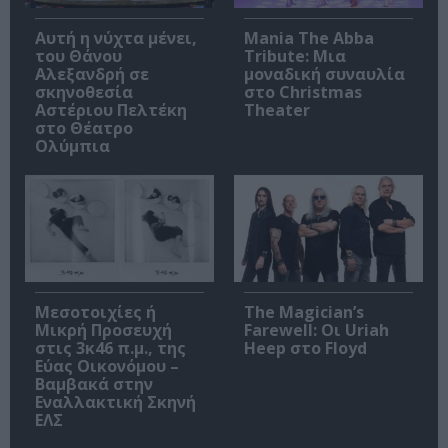
Αυτή η νύχτα μένει,
Mania The Abba
του Θάνου
Tribute: Μια
Αλεξανδρή σε
μοναδική συναυλία
σκηνοθεσία
στο Christmas
Αστέριου Πελτέκη
Theater
στο Θέατρο
Ολύμπια
Μεσοτοιχίες ή
The Magician’s
Μικρή Προσευχή
Farewell: Οι Uriah
στις 3κ46 π.μ., της
Heep στο Floyd
Εύας Οικονόμου –
Βαμβακά στην
Εναλλακτική Σκηνή
ΕΛΣ