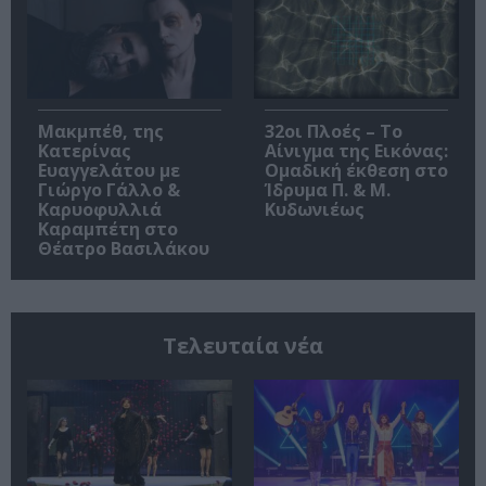
Μακμπέθ, της
32οι Πλοές – Το
Κατερίνας
Αίνιγμα της Εικόνας:
Ευαγγελάτου με
Ομαδική έκθεση στο
Γιώργο Γάλλο &
Ίδρυμα Π. & Μ.
Καρυοφυλλιά
Κυδωνιέως
Καραμπέτη στο
Θέατρο Βασιλάκου
Τελευταία νέα