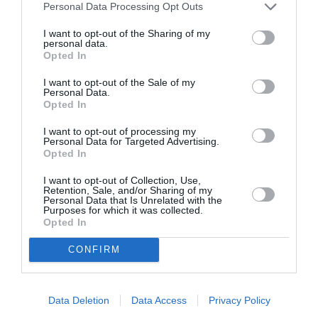
Personal Data Processing Opt Outs
I want to opt-out of the Sharing of my
personal data.
Opted In
Αυτή η νύχτα μένει,
Μεσοτοιχίες ή
του Θάνου
Μικρή Προσευχή
I want to opt-out of the Sale of my
Αλεξανδρή σε
στις 3κ46 π.μ., της
Personal Data.
Opted In
σκηνοθεσία
Εύας Οικονόμου –
Αστέριου Πελτέκη
Βαμβακά στην
στο Θέατρο
Εναλλακτική Σκηνή
I want to opt-out of processing my
Personal Data for Targeted Advertising.
Ολύμπια
ΕΛΣ
Opted In
I want to opt-out of Collection, Use,
Retention, Sale, and/or Sharing of my
Personal Data that Is Unrelated with the
Purposes for which it was collected.
Opted In
CONFIRM
«ΖΗΤΩ τα λαϊκά
Ειρήνη – Μια
κορίτσια!», του
επίσκεψη στο έργο
Παντελή Αμπαζή
του Αριστοφάνη,
στο Θέατρο
από τον Νίκο
Data Deletion
Data Access
Privacy Policy
Ρεματιάς
Καραθάνο στο