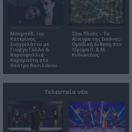
Μακμπέθ, της
32οι Πλοές – Το
Κατερίνας
Αίνιγμα της Εικόνας:
Ευαγγελάτου με
Ομαδική έκθεση στο
Γιώργο Γάλλο &
Ίδρυμα Π. & Μ.
Καρυοφυλλιά
Κυδωνιέως
Καραμπέτη στο
Θέατρο Βασιλάκου
Τελευταία νέα