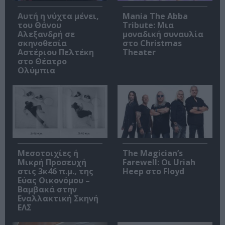
Αυτή η νύχτα μένει,
Mania The Abba
του Θάνου
Tribute: Μια
Αλεξανδρή σε
μοναδική συναυλία
σκηνοθεσία
στο Christmas
Αστέριου Πελτέκη
Theater
στο Θέατρο
Ολύμπια
Μεσοτοιχίες ή
The Magician’s
Μικρή Προσευχή
Farewell: Οι Uriah
στις 3κ46 π.μ., της
Heep στο Floyd
Εύας Οικονόμου –
Βαμβακά στην
Εναλλακτική Σκηνή
ΕΛΣ