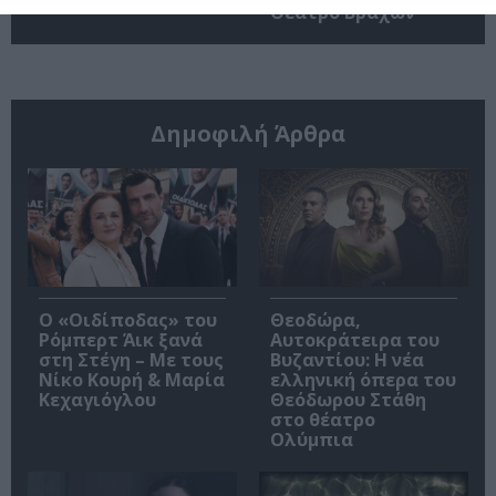
Θέατρο Βράχων
Δημοφιλή Άρθρα
O «Οιδίποδας» του
Θεοδώρα,
Ρόμπερτ Άικ ξανά
Αυτοκράτειρα του
στη Στέγη – Με τους
Βυζαντίου: Η νέα
Νίκο Κουρή & Μαρία
ελληνική όπερα του
Κεχαγιόγλου
Θεόδωρου Στάθη
στο θέατρο
Ολύμπια