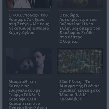
O «Οιδίποδας» του
Θεοδώρα,
Ρόμπερτ Άικ ξανά
Αυτοκράτειρα του
στη Στέγη – Με τους
Βυζαντίου: Η νέα
Νίκο Κουρή & Μαρία
ελληνική όπερα του
Κεχαγιόγλου
Θεόδωρου Στάθη
στο θέατρο
Ολύμπια
Μακμπέθ, της
32οι Πλοές – Το
Κατερίνας
Αίνιγμα της Εικόνας:
Ευαγγελάτου με
Ομαδική έκθεση στο
Γιώργο Γάλλο &
Ίδρυμα Π. & Μ.
Καρυοφυλλιά
Κυδωνιέως
Καραμπέτη στο
Θέατρο Βασιλάκου