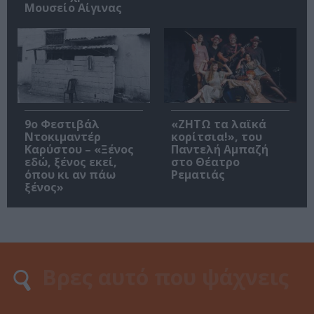
Μουσείο Αίγινας
9ο Φεστιβάλ
«ΖΗΤΩ τα λαϊκά
Ντοκιμαντέρ
κορίτσια!», του
Καρύστου – «Ξένος
Παντελή Αμπαζή
εδώ, ξένος εκεί,
στο Θέατρο
όπου κι αν πάω
Ρεματιάς
ξένος»