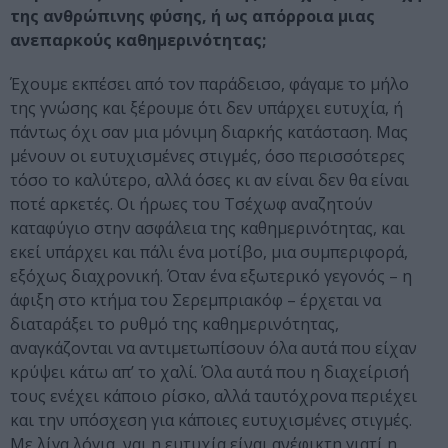
της ανθρώπινης φύσης, ή ως απόρροια μιας
ανεπαρκούς καθημερινότητας;
Έχουμε εκπέσει από τον παράδεισο, φάγαμε το μήλο
της γνώσης και ξέρουμε ότι δεν υπάρχει ευτυχία, ή
πάντως όχι σαν μια μόνιμη διαρκής κατάσταση. Μας
μένουν οι ευτυχισμένες στιγμές, όσο περισσότερες
τόσο το καλύτερο, αλλά όσες κι αν είναι δεν θα είναι
ποτέ αρκετές. Οι ήρωες του Τσέχωφ αναζητούν
καταφύγιο στην ασφάλεια της καθημερινότητας, και
εκεί υπάρχει και πάλι ένα μοτίβο, μια συμπεριφορά,
εξόχως διαχρονική. Όταν ένα εξωτερικό γεγονός – η
άφιξη στο κτήμα του Σερεμπριακόφ – έρχεται να
διαταράξει το ρυθμό της καθημερινότητας,
αναγκάζονται να αντιμετωπίσουν όλα αυτά που είχαν
κρύψει κάτω απ’ το χαλί. Όλα αυτά που η διαχείρισή
τους ενέχει κάποιο ρίσκο, αλλά ταυτόχρονα περιέχει
και την υπόσχεση για κάποιες ευτυχισμένες στιγμές.
Με λίγα λόγια, ναι η ευτυχία είναι ανέφικτη γιατί η