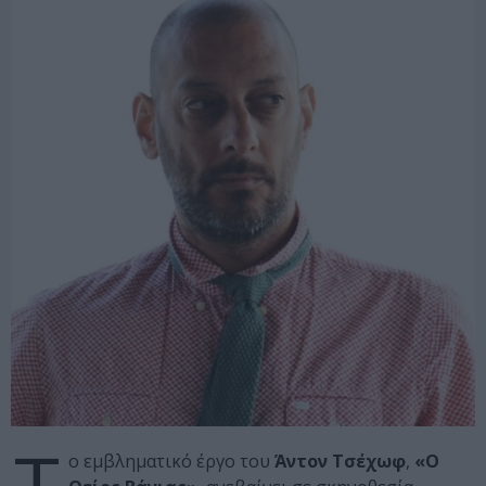
Τ
ο εμβληματικό έργο του
Άντον Τσέχωφ
,
«Ο