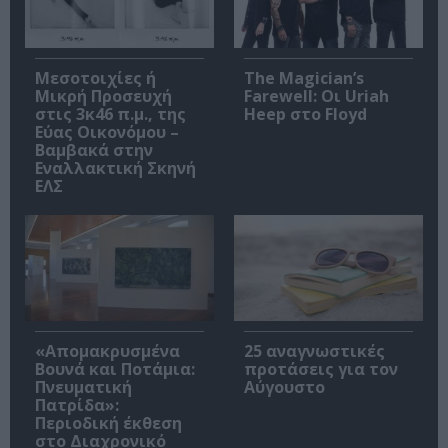
Μεσοτοιχίες ή
The Magician’s
Μικρή Προσευχή
Farewell: Οι Uriah
στις 3κ46 π.μ., της
Heep στο Floyd
Εύας Οικονόμου –
Βαμβακά στην
Εναλλακτική Σκηνή
ΕΛΣ
«Απομακρυσμένα
25 αναγνωστικές
Βουνά και Ποτάμια:
προτάσεις για τον
Πνευματική
Αύγουστο
Πατρίδα»:
Περιοδική έκθεση
στο Διαχρονικό