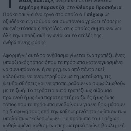
Θείος Βάνιας»
, ανεβαίνει σε σκηνοθεσία
Δημήτρη Καραντζά
, στο
Θέατρο Προσκήνιο
.
Πρόκειται για ένα έργο στο οποίο ο
Τσέχωφ
με
οξυδέρκεια, χιούμορ και συμπόνοια γράφει τέσσερις
σκηνές/τέσσερις παρτίδες, στις οποίες συμπυκνώνει
όλη την υπαρξιακή αγωνία και το ατελές της
ανθρώπινης φύσης.
Αφορμή γι’ αυτό το ανέβασμα γίνεται ένα τραπέζι, ένας
υπαρξιακός τόπος όπου τα πρόσωπα καταναγκασμένα
να συνυπάρχουν ή σα ριγμένα από πάντα εκεί
καλούνται να αναμετρηθούν με τη ματαίωση, τις
ψευδαισθήσεις και να αποπειραθούν να συμφιλιωθούν
με τη ζωή. Το τεράστιο αυτό τραπέζι ως αίθουσα
πρωινού ή ως ένα παρατηρητήριο ζωής ή ως ένας
τόπος που τα πρόσωπα ανεβαίνουν για να δοκιμάσουν
τη διαφυγή τους από την καθημερινότητα ενώπιον των
υπολοίπων “καλεσμένων”. Τα πρόσωπα του Τσέχωφ,
καθηλωμένα, καθισμένα περιμετρικά τρώνε βουλιμικά,