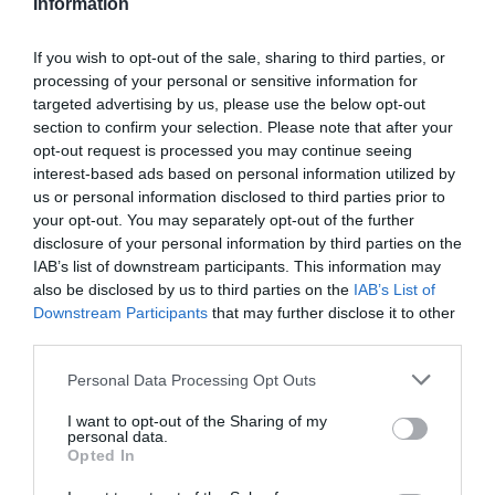
Information
αγνότητα ούτε πνεύμα αυτοθυσίας.»
Νιώθω ότι αυτό
ζούμε τώρα , μια εποχή χωρίς πίστη, αγνότητα και
If you wish to opt-out of the sale, sharing to third parties, or
πνεύμα αυτοθυσίας. Και με όλο και λιγότερα δάση. Ίσως
processing of your personal or sensitive information for
βέβαια σε 100, 200 χρόνια όλα αυτά να αλλάξουν,
targeted advertising by us, please use the below opt-out
μπορεί έρθει μια άλλη καλύτερη εποχή. Θα δείξει.
section to confirm your selection. Please note that after your
opt-out request is processed you may continue seeing
interest-based ads based on personal information utilized by
-Μπορείτε να φανταστείτε την πορεία του
us or personal information disclosed to third parties prior to
χαρακτήρα σας μετά την τελευταία σκηνή; Πώς
your opt-out. You may separately opt-out of the further
αναμένετε να αξιολογήσει τη δική του πορεία ζωής
disclosure of your personal information by third parties on the
άμα φτάσει την ηλικία του Θείου Βάνια;
IAB’s list of downstream participants. This information may
also be disclosed by us to third parties on the
IAB’s List of
Τον φαντάζομαι να γυροφέρνει πάλι στο κτήμα των
Downstream Participants
that may further disclose it to other
Σερεμπριακόφ, να πίνει όλα αυτά τα χρόνια και τώρα να
third parties.
προσπαθεί να το κόψει, να έχει παντρευτεί, να έχει ένα
Personal Data Processing Opt Outs
μικρό παιδί, να νιώθει κουρασμένος συνέχεια, να
φυτεύει δέντρα, αλλά όχι με τόση θέρμη, να σκέφτεται
I want to opt-out of the Sharing of my
τα χρόνια που έχασε, και τα ταξίδια που δεν έκανε στην
personal data.
Opted In
Αφρική. Νομίζω πως δεν θα ξεφύγει από την
Τσεχωφική τροχιά της ματαίωσης, της ρουτίνας, της