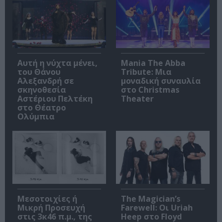
Αυτή η νύχτα μένει,
Mania The Abba
του Θάνου
Tribute: Μια
Αλεξανδρή σε
μοναδική συναυλία
σκηνοθεσία
στο Christmas
Αστέριου Πελτέκη
Theater
στο Θέατρο
Ολύμπια
Μεσοτοιχίες ή
The Magician’s
Μικρή Προσευχή
Farewell: Οι Uriah
στις 3κ46 π.μ., της
Heep στο Floyd