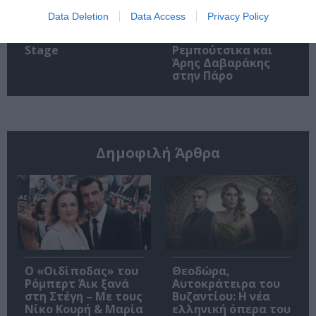
Data Deletion
Data Access
Privacy Policy
Οι Arab Strap στο
Τα τραγούδια μας:
Gazarte Ground
Ευανθία
Stage
Ρεμπούτσικα και
Άρης Δαβαράκης
στην Πάρο
Δημοφιλή Άρθρα
O «Οιδίποδας» του
Θεοδώρα,
Ρόμπερτ Άικ ξανά
Αυτοκράτειρα του
στη Στέγη – Με τους
Βυζαντίου: Η νέα
Νίκο Κουρή & Μαρία
ελληνική όπερα του