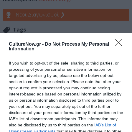
Νέοι Διαγωνισμοί
❯
Tags
POP - ROCK - ALTERNATIVE
THE ZOO
CultureNow.gr -
Do Not Process My Personal
Information
ΣΥΝΑΥΛΙΕΣ 2018
ΦΙΛΙΠΠΟΣ ΠΛΙΑΤΣΙΚΑΣ
If you wish to opt-out of the sale, sharing to third parties, or
Newsletter
processing of your personal or sensitive information for
targeted advertising by us, please use the below opt-out
Κάθε βδομάδα στο e-mail σας τα τελευταία νέα για
section to confirm your selection. Please note that after your
την Τέχνη και τον Πολιτισμό!
opt-out request is processed you may continue seeing
interest-based ads based on personal information utilized by
us or personal information disclosed to third parties prior to
your opt-out. You may separately opt-out of the further
disclosure of your personal information by third parties on the
IAB’s list of downstream participants. This information may
Ακολουθήστε το Culturenow.gr
also be disclosed by us to third parties on the
IAB’s List of
Downstream Participants
that may further disclose it to other