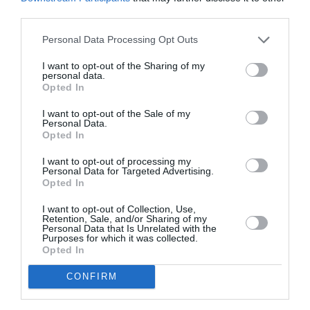
third parties.
Personal Data Processing Opt Outs
Σχετικά Άρθρα
I want to opt-out of the Sharing of my
personal data.
Opted In
I want to opt-out of the Sale of my
Personal Data.
Opted In
I want to opt-out of processing my
Mania The Abba
The Magician’s
Personal Data for Targeted Advertising.
Tribute: Μια
Farewell: Οι Uriah
Opted In
μοναδική συναυλία
Heep στο Floyd
στο Christmas
I want to opt-out of Collection, Use,
Theater
Retention, Sale, and/or Sharing of my
Personal Data that Is Unrelated with the
Purposes for which it was collected.
Opted In
CONFIRM