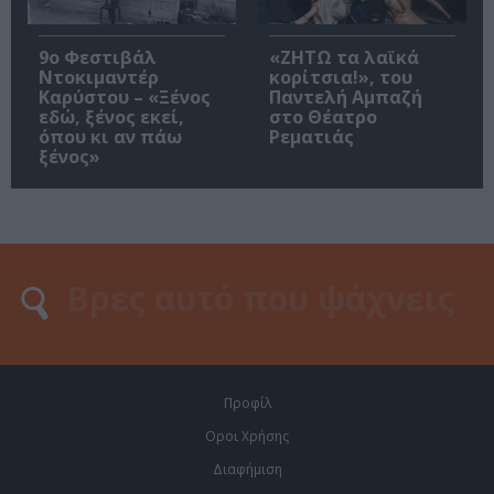
9ο Φεστιβάλ
«ΖΗΤΩ τα λαϊκά
Ντοκιμαντέρ
κορίτσια!», του
Καρύστου – «Ξένος
Παντελή Αμπαζή
εδώ, ξένος εκεί,
στο Θέατρο
όπου κι αν πάω
Ρεματιάς
ξένος»
Προφίλ
Οροι Χρήσης
Διαφήμιση