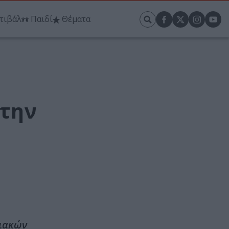
τιβάλ
Παιδί
Θέματα
 την
χιακών