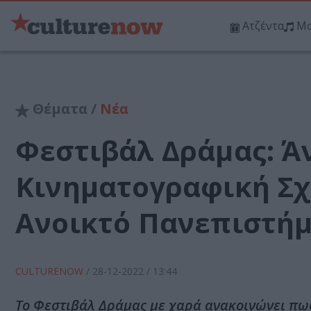
Ατζέντα
Μο
Θέματα /
Νέα
Φεστιβάλ Δράμας: Άν
Κινηματογραφική Σχ
Ανοικτό Πανεπιστήμ
CULTURENOW
/
28-12-2022
/ 13:44
Το Φεστιβάλ Δράμας με χαρά ανακοινώνει πως