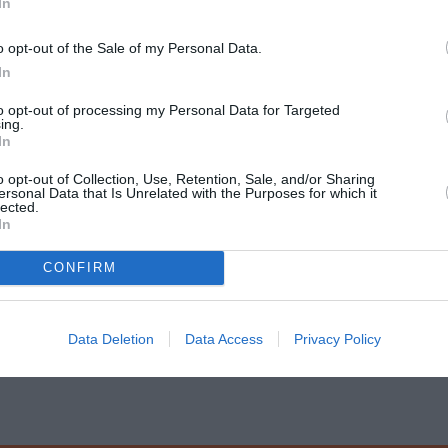
ών
In
 ΕΑΠ θα βρείτε αναλυτικές πληροφορίες για τα μαθήματα
o opt-out of the Sale of my Personal Data.
εωρία του Κινηματογράφου, Σενάριο, Σκηνοθεσία, Μοντάζ, 
In
ογία και Παραγωγή. Αξίζει να επισημανθεί η έμφαση που δ
to opt-out of processing my Personal Data for Targeted
άριο μιας μικρού μήκους ταινίας, μέχρι το σενάριο των 
ing.
, αλλά και του τηλεοπτικού σεναρίου. Επίσης στο πλαίσι
In
ην υποκριτική κινηματογράφου και την διεύθυνση ηθοποι
o opt-out of Collection, Use, Retention, Sale, and/or Sharing
ersonal Data that Is Unrelated with the Purposes for which it
lected.
οτε δημιουργικό τομέα οπτικοακουστικών παραγωγών (Σκη
In
οι, Διευθυντές Φωτογραφίας, Ηχολήπτες, Κριτικοί Κινημ
CONFIRM
ς. Αιτήσεις γίνονται δεκτές
έως την 04η Ιανουαρίου 202
Data Deletion
Data Access
Privacy Policy