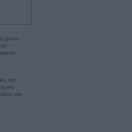
θε χρόνο
τον
γραφικά
κο, τον
εχνικό
υδών, και
ι