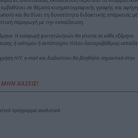
́θμια εξ αποστάσεως εκπαίδευση πέρα από τα «συμβατικά»
 εμβαθύνει σε θέματα κινηματογραφικής γραφής και αφήγ
ation) και θα δίνει τη δυνατότητα διδακτικής επάρκειας με
ική παραγωγή με την εκπαίδευση.
ηνα. Η εισαγωγή φοιτητών/ριών θα γίνεται σε κάθε εξάμηνο.
ευσης ή ισότιμου ή αντίστοιχου τίτλου δευτεροβάθμιας εκπαίδ
χρήση Η/Υ, e-mail και διαδικτύου θα βοηθήσει σημαντικά στην
ΜΗΝ ΧΑΣΕΙΣ!
φετινό πρόγραμμα αναλυτικά