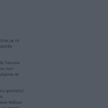
εται με το
ματα θα
λ Ταινιών
́δος των
νέμεται σε
τις φοιτητές/
αι
κών πεδίων.