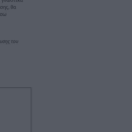
 γνωστικά
ησης, θα
́σω
ευσης του