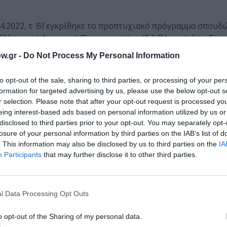
8.04.2022, τ. Β΄) εγκρίθηκε το προπτυχιακό πρόγραμμα σπου
ληνικού Ανοικτού Πανεπιστημίου (Ε.Α.Π.) με τίτλο: «Σπο
 θα λειτουργήσει στη Δράμα.
w.gr -
Do Not Process My Personal Information
ι φοιτήτριες θα έχουν τα εφόδια για να:
to opt-out of the sale, sharing to third parties, or processing of your per
formation for targeted advertising by us, please use the below opt-out s
φής
r selection. Please note that after your opt-out request is processed y
ους οποιουδήποτε είδους (genre)
eing interest-based ads based on personal information utilized by us or
disclosed to third parties prior to your opt-out. You may separately opt-
losure of your personal information by third parties on the IAB’s list of
 του έως σήμερα
. This information may also be disclosed by us to third parties on the
IA
νηματογραφική δημιουργία σε οπτικοακουστικές παραγωγές
Participants
that may further disclose it to other third parties.
 φωτισμού
l Data Processing Opt Outs
ούς χρησιμοποιούν όλες τις εναλλακτικές μορφές επικοινωνίας
o opt-out of the Sharing of my personal data.