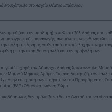
ωμά Μοσχόπουλο στο Αρχαίο Θέατρο Επιδαύρου
 δυναμική (και την υποδομή) του Φεστιβάλ Δράμας που κά
 κινηματογραφικής παραγωγής, αναμένεται να ενδυναμώσει 
 την πόλη της Δράμας σε ένα από τα κατ’ εξοχήν κινηματο
ισμένη με την εκπαίδευση αλλά και την προβολή των
του γεμίζει χαρά τον Δήμαρχο Δράμας Χριστόδουλο Μαμσά
ιών Μικρού Μήκους Δράμας Γιώργο Δεμερτζή, τον καλλιτ
είχε στην επιτροπή των εισηγητών του Προγράμματος Σπο
τημίου (ΕΑΠ) Οδυσσέα-Ιωάννη Ζώρα.
παδόπουλος δεν πρόλαβε να δει το όνειρό του να γίνετα