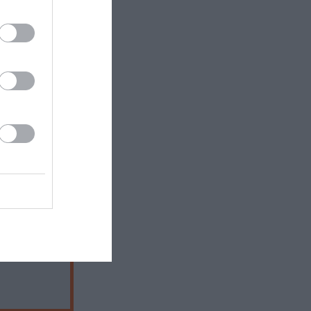
 που
Διεύθυνση
ίνεται (και)
διάφορων
ο του
ών.
νοθέτες,
ατογράφου,
3 και ώρα