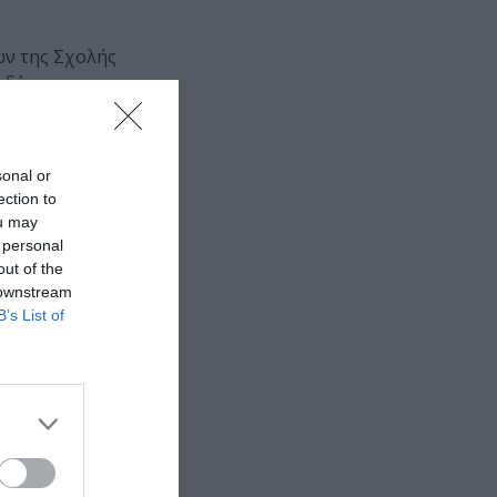
δών της Σχολής
υδές
sonal or
ection to
ou may
 personal
out of the
 downstream
B’s List of
 και