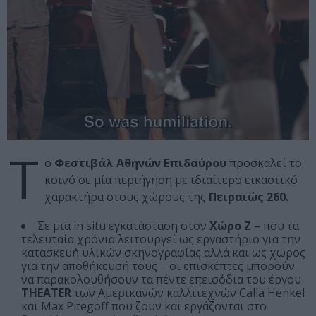
Τ
ο
Φεστιβάλ Αθηνών Επιδαύρου
προσκαλεί το
κοινό σε μία περιήγηση με ιδιαίτερο εικαστικό
χαρακτήρα στους χώρους της
Πειραιώς 260.
Σε μια in situ εγκατάσταση στον
Χώρο Ζ
– που τα
τελευταία χρόνια λειτουργεί ως εργαστήριο για την
κατασκευή υλικών σκηνογραφίας αλλά και ως χώρος
για την αποθήκευσή τους – οι επισκέπτες μπορούν
να παρακολουθήσουν τα πέντε επεισόδια του έργου
THEATER
των Αμερικανών καλλιτεχνών Calla Henkel
και Max Pitegoff που ζουν και εργάζονται στο