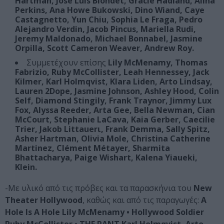
Hartman, José Luis Blondet, Gracie Hadland, Alina
Perkins, Ana Howe Bukowski, Dino Wiand, Caye
Castagnetto, Yun Chiu, Sophia Le Fraga, Pedro
Alejandro Verdin, Jacob Pincus, Mariella Rudi,
Jeremy Maldonado, Michael Bonnabel, Jasmine
Orpilla, Scott Cameron Weaver, Andrew Roy.
Συμμετέχουν επίσης
Lily McMenamy, Thomas
Fabrizio, Ruby McCollister, Leah Hennessey, Jack
Kilmer, Karl Holmqvist, Klara Liden, Arto Lindsay,
Lauren 2Dope, Jasmine Johnson, Ashley Hood, Colin
Self, Diamond Stingily, Frank Traynor, Jimmy Lux
Fox, Alyssa Reeder, Arta Gee, Bella Newman, Cian
McCourt, Stephanie LaCava, Kaia Gerber, Caecilie
Trier, Jakob Littauerι, Frank Demma, Sally Spitz,
Asher Hartman, Olivia Mole, Christina Catherine
Martinez, Clément Métayer, Sharmita
Bhattacharya, Paige Wishart, Kalena Yiaueki,
Klein.
-Με υλικό από τις πρόβες και τα παρασκήνια του
New
Theater Hollywood
, καθώς και από τις παραγωγές:
Α
Hole Is Α Hole Lily McMenamy • Hollywood Soldier