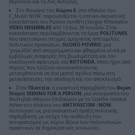
Βερολίνο και το Λος Άντζελες.
Στο Φουαγιέ του
Χώρου Ε
, στο πλαίσιο του
C_Music NOW, παρουσιάζεται η οπτικο-ακουστική
εγκατάσταση του Ρώσου συνθέτη Sergey Khismatov
VIDEO ENSEMBLES
από 13 έως 30 Ιουνίου. Στην
εγκατάσταση περιλαμβάνονται τα έργα:
POLITUNES
,
που αποτυπώνει στιγμές αμηχανίας από ομιλίες
πολιτικών προσώπων,
SUONO POVERO
, μια
‘χορωδία’ από απορρίμματα και φθαρμένα υλικά με
εμβόλιμες αναφορές στη βιωσιμότητα και τον
οικολογικό αφανισμό, και
ROTONDA
, όπου ήχοι από
πόρτες που τρίζουν ανοιγοκλείνοντας
μετατρέπονται σε ένα μεστό σχόλιο πάνω στη
μετανάστευση, την αποδοχή και τον αποκλεισμό.
Στην
Πλατεία
, η εικαστική παρέμβαση του
Bojan
Stojcic SEEKING FOR A PERSON
, μια συνεργασία του
Φεστιβάλ Αθηνών Επιδαύρου με το Goethe-Institut
Athen στο πλαίσιο του
ANTIFASCISM : NOW
,
λειτουργεί ως μια ουσιαστική πράξη πολιτικής
παρέμβασης με στόχο την ανάδειξη του
αντιφασισμού ως κύριο άξονα των πολιτιστικών
πρακτικών σε δημοκρατικές κοινωνίες.