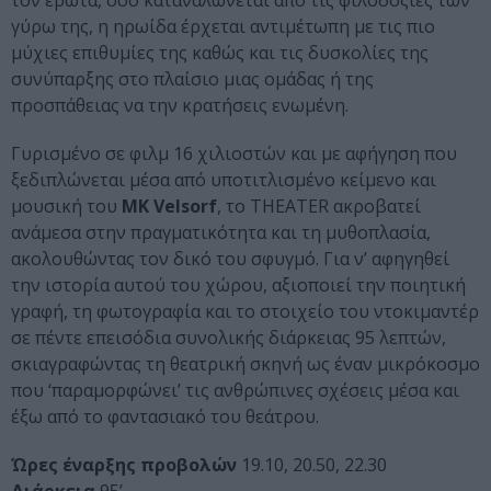
τον έρωτα, όσο καταναλώνεται από τις φιλοδοξίες των
γύρω της, η ηρωίδα έρχεται αντιμέτωπη με τις πιο
μύχιες επιθυμίες της καθώς και τις δυσκολίες της
συνύπαρξης στο πλαίσιο μιας ομάδας ή της
προσπάθειας να την κρατήσεις ενωμένη.
Γυρισμένο σε φιλμ 16 χιλιοστών και με αφήγηση που
ξεδιπλώνεται μέσα από υποτιτλισμένο κείμενο και
μουσική του
MK Velsorf
, το THEATER ακροβατεί
ανάμεσα στην πραγματικότητα και τη μυθοπλασία,
ακολουθώντας τον δικό του σφυγμό. Για ν’ αφηγηθεί
την ιστορία αυτού του χώρου, αξιοποιεί την ποιητική
γραφή, τη φωτογραφία και το στοιχείο του ντοκιμαντέρ
σε πέντε επεισόδια συνολικής διάρκειας 95 λεπτών,
σκιαγραφώντας τη θεατρική σκηνή ως έναν μικρόκοσμο
που ‘παραμορφώνει’ τις ανθρώπινες σχέσεις μέσα και
έξω από το φαντασιακό του θεάτρου.
Ώρες έναρξης προβολών
19.10, 20.50, 22.30