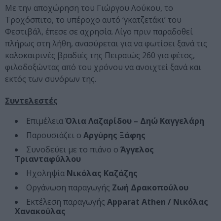
Με την αποχώρηση του Γιώργου Λούκου, το
Τροχόσπιτο, το υπέροχο αυτό ‘γκατζετάκι’ του
Φεστιβάλ, έπεσε σε αχρησία. Λίγο πριν παραδοθεί
πλήρως στη λήθη, ανασύρεται για να φωτίσει ξανά τις
καλοκαιρινές βραδιές της Πειραιώς 260 για φέτος,
φιλοδοξώντας από του χρόνου να ανοιχτεί ξανά και
εκτός των συνόρων της.
Συντελεστές
Επιμέλεια
Όλια Λαζαρίδου – Δηώ Καγγελάρη
Παρουσιάζει ο
Αργύρης Ξάφης
Συνοδεύει με το πιάνο ο
Άγγελος
Τριανταφύλλου
Ηχοληψία
Νικόλας Καζάζης
Οργάνωση παραγωγής
Ζωή Δρακοπούλου
Εκτέλεση παραγωγής
Apparat Athen / Νικόλας
Χανακούλας