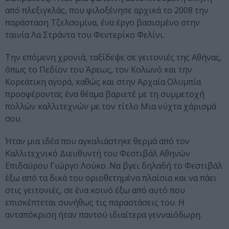
από πλεξιγκλάς, που φιλοξένησε αρχικά το 2008 την
παράσταση Τζελσομίνα, ένα έργο βασισμένο στην
ταινία Λα Στράντα του Φεντερίκο Φελίνι.
Την επόμενη χρονιά, ταξίδεψε σε γειτονιές της Αθήνας,
όπως το Πεδίον του Άρεως, τον Κολωνό και την
Κορεάτικη αγορά, καθώς και στην Αρχαία Ολυμπία
προσφέροντας ένα θέαμα βαριετέ με τη συμμετοχή
πολλών καλλιτεχνών με τον τίτλο Μια νύχτα χάρισμά
σου.
Ήταν μια ιδέα που αγκαλιάστηκε θερμά από τον
Καλλιτεχνικό Διευθυντή του Φεστιβάλ Αθηνών
Επιδαύρου Γιώργο Λούκο. Να βγει δηλαδή το Φεστιβάλ
έξω από τα δικά του οριοθετημένα πλαίσια και να πάει
στις γειτονιές, σε ένα κοινό έξω από αυτό που
επισκέπτεται συνήθως τις παραστάσεις του. Η
ανταπόκριση ήταν παντού ιδιαίτερα γενναιόδωρη.