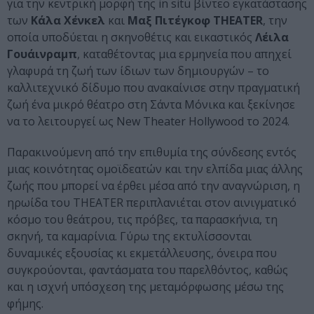
για την κεντρική μορφή της in situ βίντεο εγκατάστασης
των
Κάλα Χένκελ
και
Μαξ Πιτέγκοφ THEATER
, την
οποία υποδύεται η σκηνοθέτις και εικαστικός
Λέιλα
Γουάινραμπ
, καταθέτοντας μια ερμηνεία που απηχεί
γλαφυρά τη ζωή των ίδιων των δημιουργών – το
καλλιτεχνικό δίδυμο που ανακαίνισε στην πραγματική
ζωή ένα μικρό θέατρο στη Σάντα Μόνικα και ξεκίνησε
να το λειτουργεί ως New Theater Hollywood το 2024.
Παρακινούμενη από την επιθυμία της σύνδεσης εντός
μιας κοινότητας ομοϊδεατών και την ελπίδα μιας άλλης
ζωής που μπορεί να έρθει μέσα από την αναγνώριση, η
ηρωίδα του THEATER περιπλανιέται στον αινιγματικό
κόσμο του θεάτρου, τις πρόβες, τα παρασκήνια, τη
σκηνή, τα καμαρίνια. Γύρω της εκτυλίσσονται
δυναμικές εξουσίας κι εκμετάλλευσης, όνειρα που
συγκρούονται, φαντάσματα του παρελθόντος, καθώς
και η ισχνή υπόσχεση της μεταμόρφωσης μέσω της
φήμης.