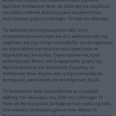
Athen στο πλαίσιο του διεθνικού καλλιτεχνικού
πρότζεκτ Antifascism: Now., σε σύλληψη και επιμέλεια
του Kalas Liebfried, Καλλιτεχνικού Διευθυντή του
πολιτιστικού χώρου Lothringer 13 Halle στο Μόναχο.
Το πολυετές αυτό εγχείρημα εστιάζει στην
αντιφασιστική κουλτούρα και στις καλλιτεχνικές της
εκφάνσεις και έχει στόχο να αναδείξει τον αντιφασισμό
ως κύριο άξονα των πολιτιστικών πρακτικών σε
δημοκρατικές κοινωνίες. Συγκεντρώνοντας έργα-
καλλιτεχνικές θέσεις από διαφορετικές χώρες της
Νοτιοανατολικής και Ανατολικής Ευρώπης, το
Antifascism: Now. δείχνει πώς η τέχνη αντιμάχεται
αυταρχικές, ρατσιστικές και αντισημιτικές δομές.
Το Antifascism: Now. εγκαινιάστηκε με τη μορφή
έκθεσης τον Ιανουάριο του 2026 στο Lothringer 13
Halle και θα συνεχιστεί με διαφορετικές καλλιτεχνικές
διατυπώσεις τα επόμενα χρόνια στην Αθήνα, τη