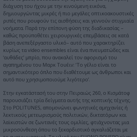
διάχυση του ήχου με την κινούμενη εικόνα,
δημιουργώντας μικρές ή πιο μεγάλες οπτικοακουστικές
ριπές που ρουφούν τις αισθήσεις και γεννούν στιγμιαία
νοήματα. Παρά την επίπονη φύση της διαδικασίας –
καθώς προϋποθέτει χειρουργικές επεμβάσεις σε κατά
βάση ανεπεξέργαστο υλικό– αυτό που χαρακτηρίζει
κυρίως τα video ensembles είναι ένα πνευματώδες και
‘αυθάδες’ μπρίο, που ανακαλεί τον αφορισμό του
αγαπημένου του Μαρκ Τουέιν: ‘Το γέλιο είναι το
σημαντικότερο όπλο που διαθέτουμε ως άνθρωποι και
αυτό που χρησιμοποιούμε λιγότερο’.
Στην εγκατάστασή του στην Πειραιώς 260, ο Κισμάτοφ
παρουσιάζει τρία δείγματα αυτής της κοπτικής τέχνης.
Στο POLITUNES, απομονώνει φωνητικές αμηχανίες ή
λεκτικούς μετεωρισμούς πολιτικών, δικτατόρων και
λαϊκιστών σε ζωντανές τους ομιλίες, φτιάχνοντας μια
μικροσύνθεση όπου το ξεκαρδιστικό αγκαλιάζεται με