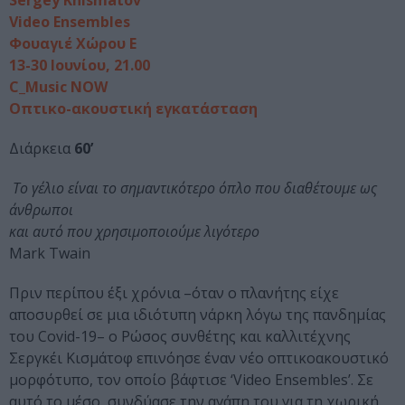
Sergey Khismatov
Video Ensembles
Φουαγιέ Xώρου Ε
13-30 Ιουνίου, 21.00
C_Music NOW
Οπτικο-ακουστική εγκατάσταση
Διάρκεια
60’
Το γέλιο είναι το σημαντικότερο όπλο που διαθέτουμε ως
άνθρωποι
και αυτό που χρησιμοποιούμε λιγότερο
Mark Twain
Πριν περίπου έξι χρόνια –όταν ο πλανήτης είχε
αποσυρθεί σε μια ιδιότυπη νάρκη λόγω της πανδημίας
του Covid-19– ο Ρώσος συνθέτης και καλλιτέχνης
Σεργκέι Κισμάτοφ επινόησε έναν νέο οπτικοακουστικό
μορφότυπο, τον οποίο βάφτισε ‘Video Ensembles’. Σε
αυτό το μέσο, συνδύασε την αγάπη του για τη χωρική