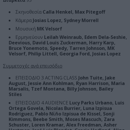
Διάρκεια
95’
Σκηνοθεσία
Calla Henkel, Max Pitegoff
Κάμερα
Josias Lopez, Sydney Morrell
Μουσική
ΜΚ Velsorf
Ερμηνεύουν
Leilah Weinraub, Edem Dela-Seshie,
Deevious, David Louis Zuckerman, Harry Karp,
Bruce Yonemoto, Speedy, Tarren Johnson, ΜΚ
Velsorf, Philip Littell, Georgia Ford, Josias Lopez
Συμμετοχές ανά επεισόδιο
ΕΠΕΙΣΟΔΙΟ 3 ACTING CLASS
John Tuite, Jake
August, Jessie Αnn Kohlman, Ryan Harrison, Maria
Marsalis, Tzef Montana, Billy Johnson, Bailey
Stiles
ΕΠΕΙΣΟΔΙΟ 4 AUDIENCE
Lucy Parks Urbano, Luis
Ortega Govela, Nicolas Burrier, Luna lzpisua
Rodriguez, Pablo Νίňo lzpisua de Kissel, Sonji
Kimmons, Beebe Smith, Moses Mascuch, Zara
Schuster, Loren Kramar, Alex Freedman, Asher