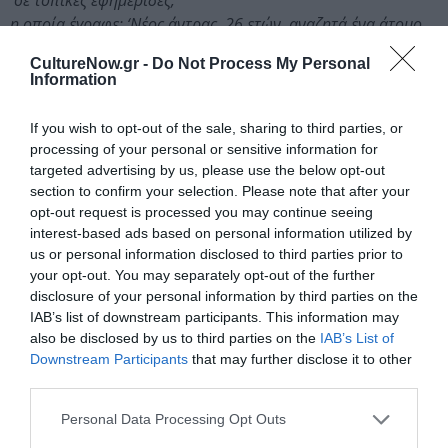
σε τοπικές εφημερίδες,
η οποία έγραφε: ‘Νέος άντρας, 26 ετών, αναζητά ένα άτομο
για να συζητήσει
CultureNow.gr -
Do Not Process My Personal
μαζί του περί τέχνης’,
Information
συνοδευόμενη από τον αριθμό του τηλεφώνου μου.
Πράγματι, πολλοί άνθρωποι απάντησαν στην αγγελία,
If you wish to opt-out of the sale, sharing to third parties, or
όμως στην πραγματικότητα δεν συζητήσαμε ποτέ για την
processing of your personal or sensitive information for
τέχνη-
targeted advertising by us, please use the below opt-out
αυτό που ερχόταν πάντοτε στην επιφάνεια
section to confirm your selection. Please note that after your
opt-out request is processed you may continue seeing
ήταν η θέση του Άλλου.
interest-based ads based on personal information utilized by
-Bojan Stojcic
us or personal information disclosed to third parties prior to
your opt-out. You may separately opt-out of the further
Μέσα σε ένα περιβάλλον αυξανόμενων αυταρχικών και
disclosure of your personal information by third parties on the
φασιστικών εκτροπών που παγιώνουν και
IAB’s list of downstream participants. This information may
κανονικοποιούν ολοένα και περισσότερο τον
also be disclosed by us to third parties on the
IAB’s List of
ρατσισμό, τον σεξισμό, τον αντισημιτισμό, τις
Downstream Participants
that may further disclose it to other
αποικιοκρατικές συνέχειες και τον ιστορικό
third parties.
αναθεωρητισμό, ο αντιφασισμός νοείται ως μια
Personal Data Processing Opt Outs
ζωντανή, πολυφωνική και προληπτική δύναμη