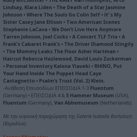
Ruby McCollister • ΤΗΕ RANT Karl Holmqvist, Arto
Lindsay, Klara Liden • The Death of a Star Jasmine
Johnson • Where The Souls Go Colin Self • lt’ s My
Sister Casey Jane Ellison • Two American Scenes
Stephanie LaCava • We Don’t Live Here Anymore
Tarren Johnson, Joel Cocks • A Concert TLF Trio • A
Frank’s Cabaret Frank’s • The Driver Diamond Stingily
• The Mommy Leaks The Floor Asher Hartman •
Haircut Rebecca Hazlewood, David Louis Zuckerman
• Personal lnventory Kalena Yiaueki • RHINO, Put
Your Hand lnside The Puppet Head Caye
Castagnetto • Psalm’s Trust (Vol. 2) Klein.
-Ανάθεση Επεισοδίων ΕΠΕΙΣΟΔΙΑ 1-3
Fluentum
(Germany) • ΕΠΕΙΣΟΔΙΑ 4 &
5 Hammer Museum
(USA),
Fluentum
(Germany),
Van Abbemuseum
(Netherlands).
Με την ευγενική παραχώρηση της Galerie lsabella Bortolozzi
(Βερολίνο).