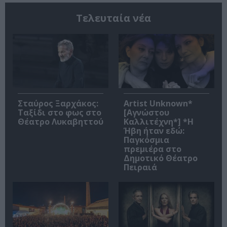
Τελευταία νέα
Σταύρος Ξαρχάκος:
Artist Unknown*
Ταξίδι στο φως στο
[Αγνώστου
Θέατρο Λυκαβηττού
Καλλιτέχνη*] *Η
Ήβη ήταν εδώ:
Παγκόσμια
πρεμιέρα στο
Δημοτικό Θέατρο
Πειραιά