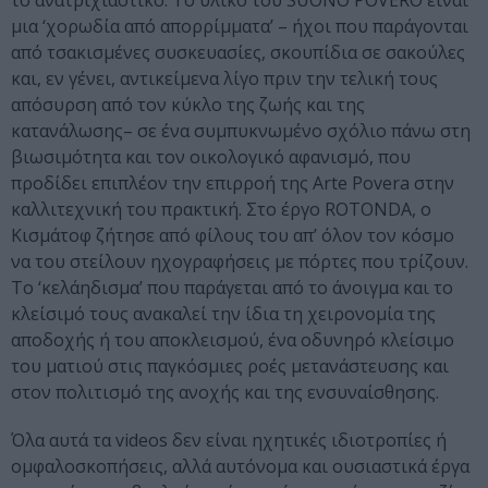
το ανατριχιαστικό. Το υλικό του SUONO POVERO είναι
μια ‘χορωδία από απορρίμματα’ – ήχοι που παράγoνται
από τσακισμένες συσκευασίες, σκουπίδια σε σακούλες
και, εν γένει, αντικείμενα λίγο πριν την τελική τους
απόσυρση από τον κύκλο της ζωής και της
κατανάλωσης– σε ένα συμπυκνωμένο σχόλιο πάνω στη
βιωσιμότητα και τον οικολογικό αφανισμό, που
προδίδει επιπλέον την επιρροή της Arte Povera στην
καλλιτεχνική του πρακτική. Στο έργο ROTONDA, ο
Κισμάτοφ ζήτησε από φίλους του απ’ όλον τον κόσμο
να του στείλουν ηχογραφήσεις με πόρτες που τρίζουν.
Το ‘κελάηδισμα’ που παράγεται από το άνοιγμα και το
κλείσιμό τους ανακαλεί την ίδια τη χειρονομία της
αποδοχής ή του αποκλεισμού, ένα οδυνηρό κλείσιμο
του ματιού στις παγκόσμιες ροές μετανάστευσης και
στον πολιτισμό της ανοχής και της ενσυναίσθησης.
Όλα αυτά τα videos δεν είναι ηχητικές ιδιοτροπίες ή
ομφαλοσκοπήσεις, αλλά αυτόνομα και ουσιαστικά έργα