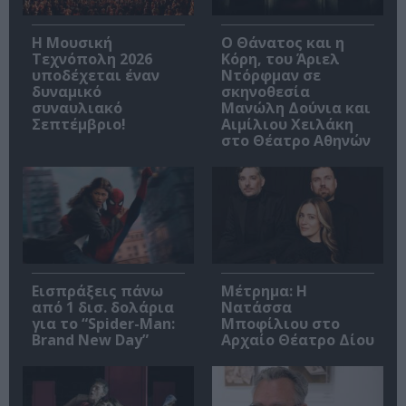
Η Μουσική
Ο Θάνατος και η
Τεχνόπολη 2026
Κόρη, του Άριελ
υποδέχεται έναν
Ντόρφμαν σε
δυναμικό
σκηνοθεσία
συναυλιακό
Μανώλη Δούνια και
Σεπτέμβριο!
Αιμίλιου Χειλάκη
στο Θέατρο Αθηνών
Εισπράξεις πάνω
Μέτρημα: Η
από 1 δισ. δολάρια
Νατάσσα
για το “Spider-Man:
Μποφίλιου στο
Brand New Day”
Αρχαίο Θέατρο Δίου