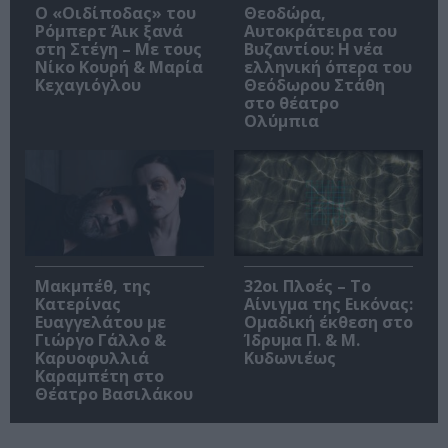
O «Οιδίποδας» του
Θεοδώρα,
Ρόμπερτ Άικ ξανά
Αυτοκράτειρα του
στη Στέγη – Με τους
Βυζαντίου: Η νέα
Νίκο Κουρή & Μαρία
ελληνική όπερα του
Κεχαγιόγλου
Θεόδωρου Στάθη
στο θέατρο
Ολύμπια
Μακμπέθ, της
32οι Πλοές – Το
Κατερίνας
Αίνιγμα της Εικόνας:
Ευαγγελάτου με
Ομαδική έκθεση στο
Γιώργο Γάλλο &
Ίδρυμα Π. & Μ.
Καρυοφυλλιά
Κυδωνιέως
Καραμπέτη στο
Θέατρο Βασιλάκου