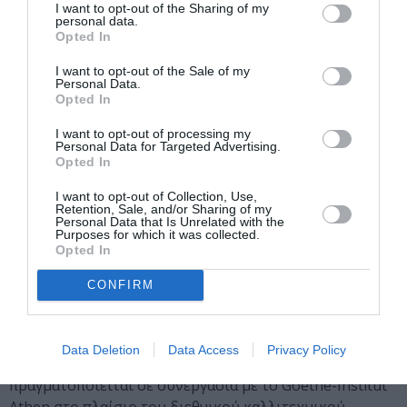
αντίστασης, η οποία χρειάζεται να
I want to opt-out of the Sharing of my
personal data.
επαναπροσδιορίζεται διαρκώς, διαγενεακά και
Opted In
διακρατικά.
I want to opt-out of the Sale of my
Personal Data.
Το έργο Seeking for a Person λειτουργεί ως μια
Opted In
ουσιαστική πράξη πολιτικής παρέμβασης, η οποία
εξελίσσεται με την πάροδο του χρόνου και
I want to opt-out of processing my
Personal Data for Targeted Advertising.
προσαρμόζεται σε διαφορετικά γεωγραφικά και
Opted In
κοινωνικά συμφραζόμενα.
I want to opt-out of Collection, Use,
Retention, Sale, and/or Sharing of my
Σήμερα, το κοινό μπορεί να αλληλεπιδράσει με τον
Personal Data that Is Unrelated with the
τηλεφωνικό αριθμό που περιλαμβάνεται στην αγγελία
Purposes for which it was collected.
Opted In
μέσα από την αποστολή γραπτών μηνυμάτων σε
διάφορες πλατφόρμες επικοινωνίας, όπως το
CONFIRM
WhatsApp, το Signal, το Telegram και το Viber.
To Seeking for a Person αναδεικνύει τον αντιφασισμό
Data Deletion
Data Access
Privacy Policy
ως δημοκρατική πράξη του σήμερα και
πραγματοποιείται σε συνεργασία με το Goethe-Institut