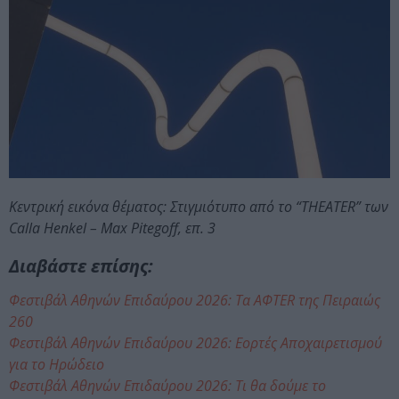
Κεντρική εικόνα θέματος: Στιγμιότυπο από το “THEATER” των
Calla Henkel – Max Pitegoff, επ. 3
Διαβάστε επίσης:
Φεστιβάλ Αθηνών Επιδαύρου 2026: Τα AΦTER της Πειραιώς
260
Φεστιβάλ Αθηνών Επιδαύρου 2026: Εορτές Αποχαιρετισμού
για το Ηρώδειο
Φεστιβάλ Αθηνών Επιδαύρου 2026: Τι θα δούμε το