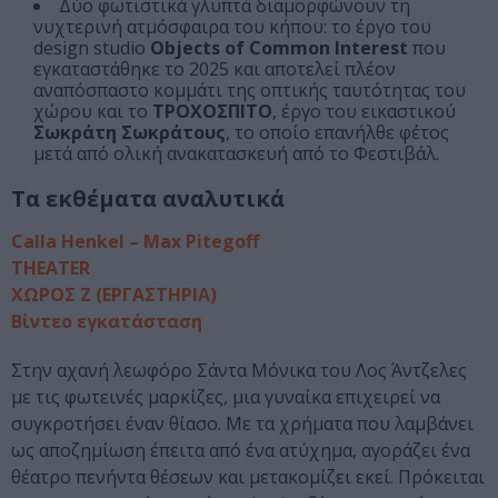
Δύο φωτιστικά γλυπτά διαμορφώνουν τη
νυχτερινή ατμόσφαιρα του κήπου: το έργο του
design studio
Objects of Common Interest
που
εγκαταστάθηκε το 2025 και αποτελεί πλέον
αναπόσπαστο κομμάτι της οπτικής ταυτότητας του
χώρου και το
ΤΡΟΧΟΣΠΙΤΟ
, έργο του εικαστικού
Σωκράτη Σωκράτους
, το οποίο επανήλθε φέτος
μετά από ολική ανακατασκευή από το Φεστιβάλ.
Τα εκθέματα αναλυτικά
Calla Henkel – Max Pitegoff
THEATER
ΧΩΡΟΣ Ζ (ΕΡΓΑΣΤΗΡΙΑ)
Βίντεο εγκατάσταση
Στην αχανή λεωφόρο Σάντα Μόνικα του Λος Άντζελες
με τις φωτεινές μαρκίζες, μια γυναίκα επιχειρεί να
συγκροτήσει έναν θίασο. Με τα χρήματα που λαμβάνει
ως αποζημίωση έπειτα από ένα ατύχημα, αγοράζει ένα
θέατρο πενήντα θέσεων και μετακομίζει εκεί. Πρόκειται