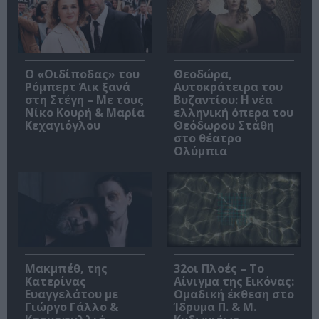
O «Οιδίποδας» του
Θεοδώρα,
Ρόμπερτ Άικ ξανά
Αυτοκράτειρα του
στη Στέγη – Με τους
Βυζαντίου: Η νέα
Νίκο Κουρή & Μαρία
ελληνική όπερα του
Κεχαγιόγλου
Θεόδωρου Στάθη
στο θέατρο
Ολύμπια
Μακμπέθ, της
32οι Πλοές – Το
Κατερίνας
Αίνιγμα της Εικόνας:
Ευαγγελάτου με
Ομαδική έκθεση στο
Γιώργο Γάλλο &
Ίδρυμα Π. & Μ.