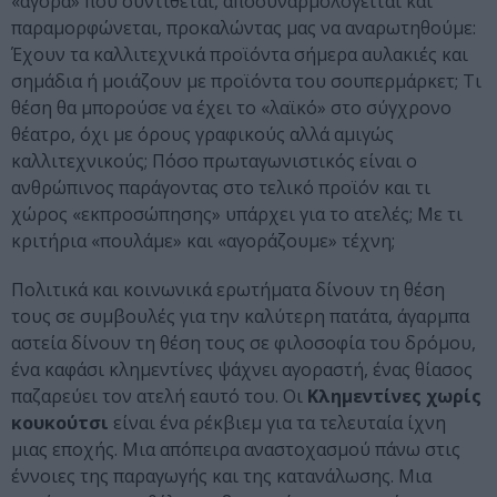
«αγορά» που συντίθεται, αποσυναρμολογείται και
παραμορφώνεται, προκαλώντας μας να αναρωτηθούμε:
Έχουν τα καλλιτεχνικά προϊόντα σήμερα αυλακιές και
σημάδια ή μοιάζουν με προϊόντα του σουπερμάρκετ; Τι
θέση θα μπορούσε να έχει το «λαϊκό» στο σύγχρονο
θέατρο, όχι με όρους γραφικούς αλλά αμιγώς
καλλιτεχνικούς; Πόσο πρωταγωνιστικός είναι ο
ανθρώπινος παράγοντας στο τελικό προϊόν και τι
χώρος «εκπροσώπησης» υπάρχει για το ατελές; Με τι
κριτήρια «πουλάμε» και «αγοράζουμε» τέχνη;
Πολιτικά και κοινωνικά ερωτήματα δίνουν τη θέση
τους σε συμβουλές για την καλύτερη πατάτα, άγαρμπα
αστεία δίνουν τη θέση τους σε φιλοσοφία του δρόμου,
ένα καφάσι κλημεντίνες ψάχνει αγοραστή, ένας θίασος
παζαρεύει τον ατελή εαυτό του. Οι
Κλημεντίνες χωρίς
κουκούτσι
είναι ένα ρέκβιεμ για τα τελευταία ίχνη
μιας εποχής. Μια απόπειρα αναστοχασμού πάνω στις
έννοιες της παραγωγής και της κατανάλωσης. Μια