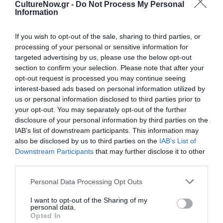
CultureNow.gr -
Do Not Process My Personal
Φεστιβάλ Αθηνών Επιδαύρου 2025: Γιορτάζει τα 70 του
Information
χρόνια με ένα πλούσιο καλλιτεχνικό πρόγραμμα
Φεστιβάλ Αθηνών Επιδαύρου 2025: Αναλυτικά οι παραγωγές
If you wish to opt-out of the sale, sharing to third parties, or
processing of your personal or sensitive information for
στην Πειραιώς 260
targeted advertising by us, please use the below opt-out
Φεστιβάλ Αθηνών Επιδαύρου 2025: Τι θα δούμε στο Αρχαίο
section to confirm your selection. Please note that after your
Θέατρο Επιδαύρου
opt-out request is processed you may continue seeing
Φεστιβάλ Αθηνών Επιδαύρου 2025: Το πρόγραμμα στο
interest-based ads based on personal information utilized by
Μικρό Θέατρο Αρχαίας Επιδαύρου
us or personal information disclosed to third parties prior to
Φεστιβάλ Αθηνών Επιδαύρου 2025: Τι θα δούμε στο
your opt-out. You may separately opt-out of the further
Ηρώδειο
disclosure of your personal information by third parties on the
IAB’s list of downstream participants. This information may
Φεστιβάλ Αθηνών Επιδαύρου 2025: Τι θα ακούσουμε στο
also be disclosed by us to third parties on the
IAB’s List of
Δημοτικό Θέατρο Λυκαβηττού
Downstream Participants
that may further disclose it to other
third parties.
Ταυτότητα Εκδήλωσης
Personal Data Processing Opt Outs
Ημερομηνία:
I want to opt-out of the Sharing of my
personal data.
21/07/2025
24/07/2025
Από:
Εως:
Opted In