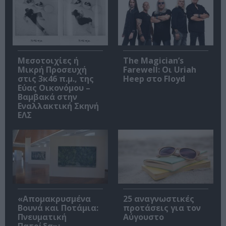
Μεσοτοιχίες ή
The Magician’s
Μικρή Προσευχή
Farewell: Οι Uriah
στις 3κ46 π.μ., της
Heep στο Floyd
Εύας Οικονόμου –
Βαμβακά στην
Εναλλακτική Σκηνή
ΕΛΣ
«Απομακρυσμένα
25 αναγνωστικές
Βουνά και Ποτάμια:
προτάσεις για τον
Πνευματική
Αύγουστο
Πατρίδα»: