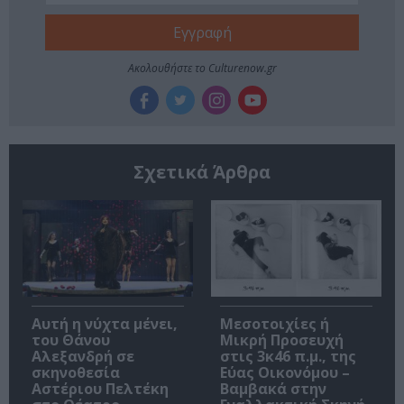
Ακολουθήστε το Culturenow.gr
Σχετικά Άρθρα
Αυτή η νύχτα μένει,
Μεσοτοιχίες ή
του Θάνου
Μικρή Προσευχή
Αλεξανδρή σε
στις 3κ46 π.μ., της
σκηνοθεσία
Εύας Οικονόμου –
Αστέριου Πελτέκη
Βαμβακά στην