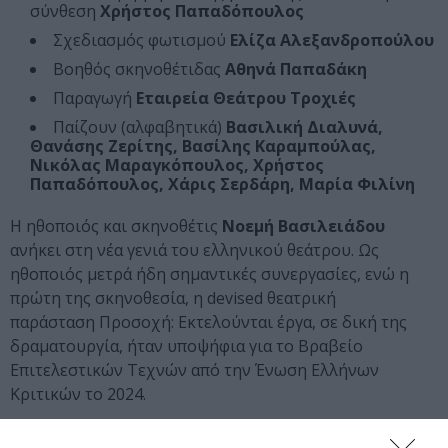
σύνθεση
Χρήστος Παπαδόπουλος
Σχεδιασμός φωτισμού
Ελίζα Αλεξανδροπούλου
Βοηθός σκηνοθέτιδας
Αθηνά Παπαδάκη
Παραγωγή
Εταιρεία Θεάτρου Τροχιές
Παίζουν (αλφαβητικά)
Βασιλική Διαλυνά,
Θανάσης Ζερίτης, Βασίλης Καραμπούλας,
Νικόλας Μαραγκόπουλος, Χρήστος
Παπαδόπουλος, Χάρις Σερδάρη, Μαρία Φιλίνη
Η ηθοποιός και σκηνοθέτις
Νοεμή Βασιλειάδου
ανήκει στη νέα γενιά του ελληνικού θεάτρου. Ως
ηθοποιός μετρά ήδη σημαντικές συνεργασίες, ενώ η
πρώτη της σκηνοθεσία, η devised θεατρική
παράσταση Προσοχή: Εκτελούνται έργα, σε δική της
δραματουργία, ήταν υποψήφια για το Βραβείο
Επιτελεστικών Τεχνών από την Ένωση Ελλήνων
Κριτικών το 2024.
Διαβάστε επίσης: