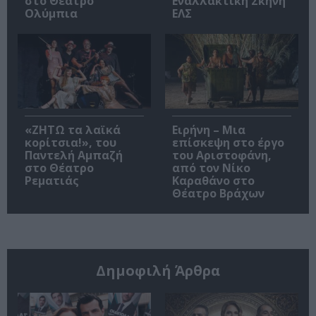
στο Θέατρο
Εναλλακτική Σκηνή
Ολύμπια
ΕΛΣ
«ΖΗΤΩ τα λαϊκά
Ειρήνη – Μια
κορίτσια!», του
επίσκεψη στο έργο
Παντελή Αμπαζή
του Αριστοφάνη,
στο Θέατρο
από τον Νίκο
Ρεματιάς
Καραθάνο στο
Θέατρο Βράχων
Δημοφιλή Άρθρα