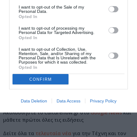
Δευτέρα, Πέμπτη & Παρασκευή 21:00 | Τρίτη 18:30
I want to opt-out of the Sale of my
Personal Data.
Τοποθεσία:
Opted In
Θέατρο Τέχνης Καρόλου Κουν - Φρυνίχου, Φρυνίχου
I want to opt-out of processing my
Personal Data for Targeted Advertising.
14, Πλάκα
Opted In
Θέατρο Τέχνης Καρόλου Κουν – Φρυνίχου
I want to opt-out of Collection, Use,
Retention, Sale, and/or Sharing of my
Personal Data that Is Unrelated with the
Eισιτήρια:
Purposes for which it was collected.
Opted In
από 5€
CONFIRM
Πληροφορίες / Κρατήσεις:
aefestival.gr
Data Deletion
Data Access
Privacy Policy
Ακολουθήστε το Culturenow.gr στο
Google News
και
μάθετε πρώτοι όλες τις ειδήσεις
Δείτε όλα τα
τελευταία νέα
για την Τέχνη και τον