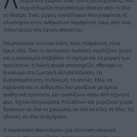
δημόσιου χώρου. Ένας τόπος μεταιχμιακός, που
συχνά θυμίζει περισσότερο θέατρο από το ίδιο
το θέατρο. Ένας χώρος συναλλαγών που επαφίεται εξ
ολοκλήρου στον ανθρώπινο παράγοντα, ίσως από τους
τελευταίους που έχουν απομείνει.
Θα μπορούσε να είναι είδος προς εξαφάνιση, είναι
όμως εδώ. Όσο οι αυτόματοι πωλητές κερδίζουν χώρο
και η οικονομία επιβάλλει το σχήμα και τη μορφή των
προϊόντων, η λαϊκή αγορά υποστηρίζει σθεναρά το
δικαίωμα στη ζωντανή αλληλεπίδραση, τη
διαπραγμάτευση, τη δοκιμή, το ατελές. Εδώ, τα
λαχανικά και οι άνθρωποι δεν μοιάζουν με άρτια
αισθητικά προϊόντα. Δεν γυαλίζουν κάτω από τεχνητό
φως. Έχουν εξογκώματα. Ροζιάζουν και μυρίζουν χώμα.
Βγαίνουν σε όλα τα χρώματα, σε όλα τα είδη, σε όλες τις
ηλικίες, σε όλα τα σχήματα.
Η παράσταση αποτυπώνει μια ιδιότυπη σκηνική