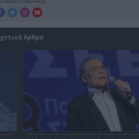
λουθήστε το Culturenow.gr
χετικά Άρθρα