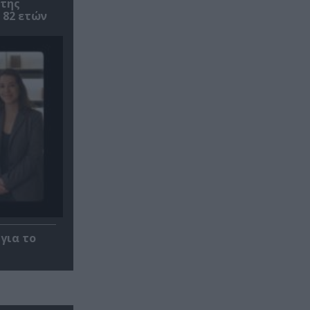
 της
 82 ετών
για το