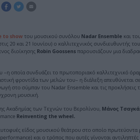
e to show
του μουσικού συνόλου
Nadar Ensemble
και το
στις 20 και 21 Ιουνίου) ο καλλιτεχνικός συνδιευθυντής το
ενος διοίκησης
Robin Goossens
παρουσιάζουν μια διαδρα
 –η οποία συνδυάζει το πρωτοποριακό καλλιτεχνικό όρα
ιαστική φροντίδα των μελών του– η διάλεξη απευθύνεται σ
αγωγή στο σύμπαν του Nadar Ensemble και τις προκλήσεις 
ύγχρονη μουσική.
 της Ακαδημίας των Τεχνών του Βερολίνου,
Μάνος Τσαγκά
ormance
Reinventing the wheel.
 αυτοφυές είδος μουσικού θεάτρου στο οποίο πρωτεύοντα
performance) και ο τρόπος που αυτές γίνονται αντιληπτές