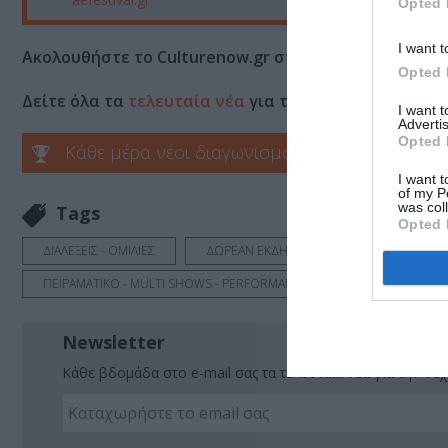
Opted 
I want t
Ακολουθήστε το Culturenow.gr στο
Google News
και 
Opted 
Δείτε όλα τα
τελευταία νέα
για την Τέχνη και τον Π
I want 
Advertis
Opted 
Κάθε μέρα νέοι διαγωνισμοί στο Culturenow.g
I want t
of my P
was col
Tags
Opted 
ΔΙΑΛΕΞΕΙΣ - ΟΜΙΛΙΕΣ
ΔΩΡΕΑΝ ΕΚΔΗΛΩΣΕΙΣ
ΗΛΕΚΤΡΟΝΙΚ
ΠΕΙΡΑΜΑΤΙΚΟ - MULTI SHOWS - PERFORMANCE
ΦΕΣΤΙΒΑΛ ΑΘΗ
Newsletter
Κάθε βδομάδα στο e-mail σας τα τελευταία νέα για την Τέχ