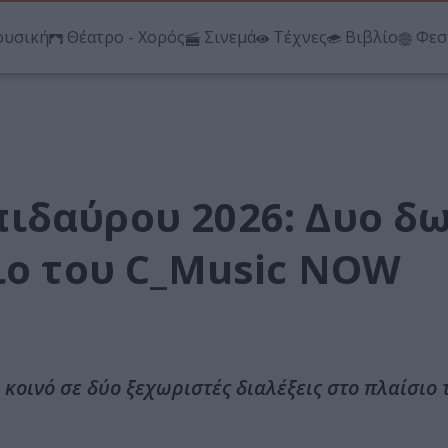
υσική
Θέατρο - Χορός
Σινεμά
Τέχνες
Βιβλίο
Φεσ
ιδαύρου 2026: Δυο δ
ιο του C_Music NOW
οινό σε δύο ξεχωριστές διαλέξεις στο πλαίσιο 