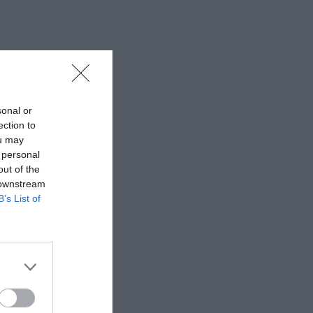
sonal or
ection to
ou may
 personal
out of the
 downstream
B’s List of