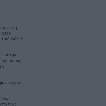
υ συνθέτη
υ Nadar
στική διάλεξη
μα με την
ε μουσικούς
της
ρης
έρχεται
 ρόλο
 από τους