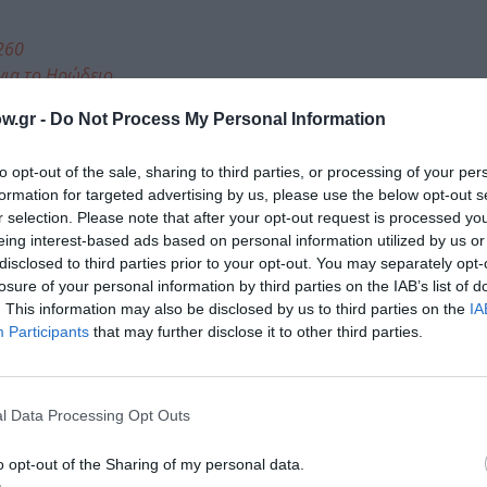
260
για το Ηρώδειο
ι στο Αρχαίο Θέατρο στην Επίδαυρο
w.gr -
Do Not Process My Personal Information
to opt-out of the sale, sharing to third parties, or processing of your per
formation for targeted advertising by us, please use the below opt-out s
r selection. Please note that after your opt-out request is processed y
Τοποθεσία:
eing interest-based ads based on personal information utilized by us or
disclosed to third parties prior to your opt-out. You may separately opt-
Πειραιώς 260, Ταύρος, Αθήνα
losure of your personal information by third parties on the IAB’s list of
. This information may also be disclosed by us to third parties on the
IA
Πειραιώς 260
Participants
that may further disclose it to other third parties.
l Data Processing Opt Outs
o opt-out of the Sharing of my personal data.