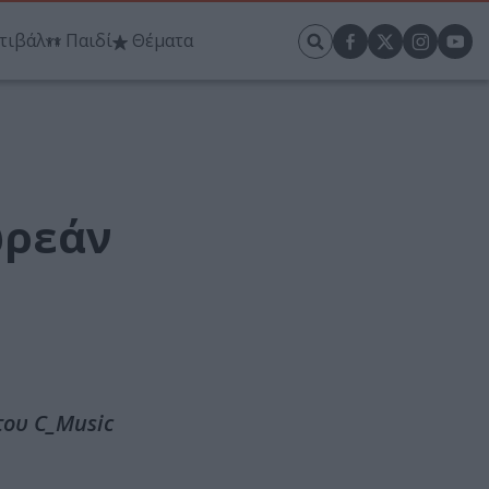
τιβάλ
Παιδί
Θέματα
ωρεάν
του C_Music