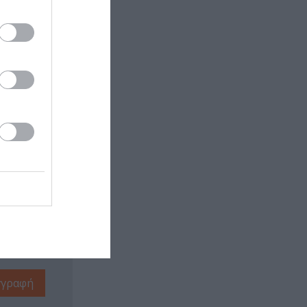
 εδώ!
❯