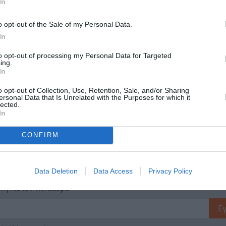
In
o opt-out of the Sale of my Personal Data.
μάθετε πρώτοι όλες τις ειδήσεις
In
ολιτισμό στο
Culturenow.gr
to opt-out of processing my Personal Data for Targeted
ing.
In
r
Δες
o opt-out of Collection, Use, Retention, Sale, and/or Sharing
ersonal Data that Is Unrelated with the Purposes for which it
lected.
In
Η - ΠΕΙΡΑΜΑΤΙΚΗ
ΚΑΛΟΚΑΙΡΙΝΑ ΦΕΣΤΙΒΑΛ
CONFIRM
ΝΩΝ ΚΑΙ ΕΠΙΔΑΥΡΟΥ
Data Deletion
Data Access
Privacy Policy
νη και τον Πολιτισμό!