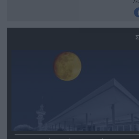
Ακο
Σ