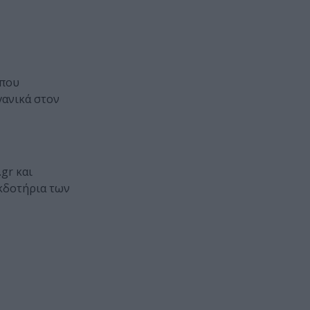
 που
γανικά στον
gr και
εκδοτήρια των