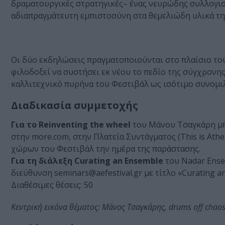
δραματουργικές στρατηγικές– ένας νευρώδης συλλογισμ
αδιαπραγμάτευτη εμπιστοσύνη στα θεμελιώδη υλικά τη
Οι δύο εκδηλώσεις πραγματοποιούνται στο πλαίσιο το
φιλοδοξεί να συστήσει εκ νέου το πεδίο της σύγχρονης 
καλλιτεχνικό πυρήνα του Φεστιβάλ ως ισότιμο συνομιλ
Διαδικασία συμμετοχής
Για το Reinventing the wheel
του Μάνου Τσαγκάρη μπορ
στην more.com, στην Πλατεία Συντάγματος (This is Athe
χώρων του Φεστιβάλ την ημέρα της παράστασης.
Για τη διάλεξη Curating an Ensemble
του Nadar Ense
διεύθυνση seminars@aefestival.gr με τίτλο «Curating an
Διαθέσιμες θέσεις: 50
Κεντρική εικόνα θέματος: Μάνος Τσαγκάρης, drums off chaos 