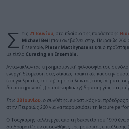
Σ
τις
21 Ιουνίου
, στο πλαίσιο της παράστασης
Hid
Michael Beil
(που ανεβαίνει στην Πειραιώς 260 
Ensemble,
Pieter Matthynssens
και ο προϊστάμ
με τίτλο
Curating an Ensemble.
Αντανακλώντας τη δημιουργική φιλοσοφία του συνόλου
ενεργή δέσμευση στις δίκαιες πρακτικές και στην ουσ
(επαγγελματίες και μη), προσκαλώντας τους σε μια εισ
διεπιστημονικής (interdisciplinary) δημιουργίας στη σ
Στις
28 Ιουνίου
, ο συνθέτης, εικαστικός και πρόεδρος
στην Πειραιώς 260 για να παρουσιάσει τη lecture perf
Ο Τσαγκάρης καλλιεργεί από τη δεκαετία του 1970 ένα
διαδραματίζουν οι συνθήκες της μουσικής επιτέλεσης (