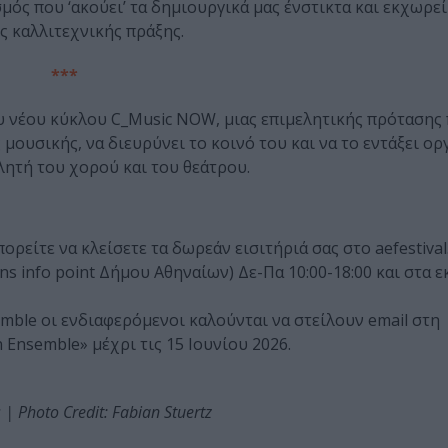
ός που ‘ακούει’ τα δημιουργικά μας ένστικτα και εκχωρεί
ς καλλιτεχνικής πράξης.
***
υ νέου κύκλου C_Music NOW, μιας επιμελητικής πρότασης
μουσικής, να διευρύνει το κοινό του και να το εντάξει ορ
ητή του χορού και του θεάτρου.
είτε να κλείσετε τα δωρεάν εισιτήριά σας στο aefestival.
ns info point Δήμου Αθηναίων) Δε-Πα 10:00-18:00 και στα 
mble οι ενδιαφερόμενοι καλούνται να στείλουν email στη
 Ensemble» μέχρι τις 15 Ιουνίου 2026.
| Photo Credit: Fabian Stuertz