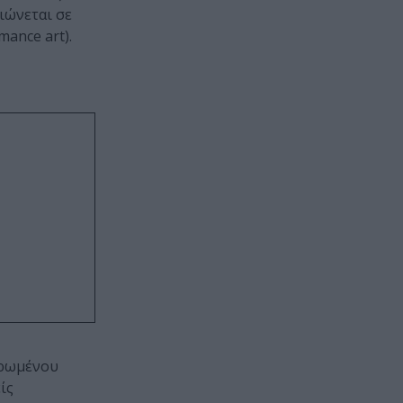
ιώνεται σε
ance art).
ερωμένου
ίς