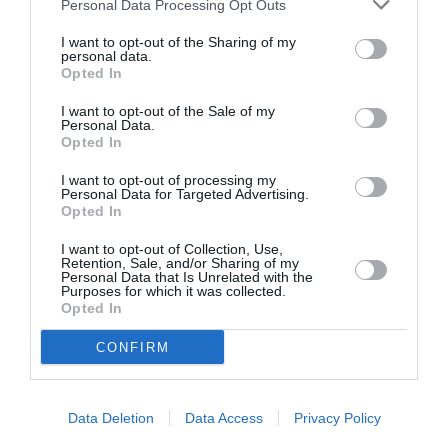
Personal Data Processing Opt Outs
Πειραιώς 260
Φεστιβάλ Αθηνών Επιδαύρου: Το Καλλιτεχνικό Πρόγραμμα
I want to opt-out of the Sharing of my
personal data.
για το 2023
Opted In
I want to opt-out of the Sale of my
Ταυτότητα Εκδήλωσης
Personal Data.
Opted In
Ημερομηνία:
I want to opt-out of processing my
Personal Data for Targeted Advertising.
17/07/2023
20/07/2023
Από:
Εως:
Opted In
Δευτέρα στις 21:00 | Τρίτη - Πέμπτη στις 21:30
I want to opt-out of Collection, Use,
Retention, Sale, and/or Sharing of my
Τοποθεσία:
Personal Data that Is Unrelated with the
Purposes for which it was collected.
Πειραιώς 260 - ΧΩΡΟΣ Β, Ταύρος
Opted In
Πειραιώς 260
CONFIRM
Eισιτήρια:
Data Deletion
Data Access
Privacy Policy
από 5€