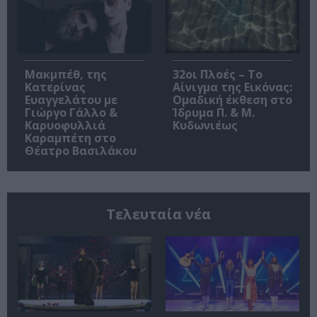
Μακμπέθ, της
32οι Πλοές – Το
Κατερίνας
Αίνιγμα της Εικόνας:
Ευαγγελάτου με
Ομαδική έκθεση στο
Γιώργο Γάλλο &
Ίδρυμα Π. & Μ.
Καρυοφυλλιά
Κυδωνιέως
Καραμπέτη στο
Θέατρο Βασιλάκου
Τελευταία νέα