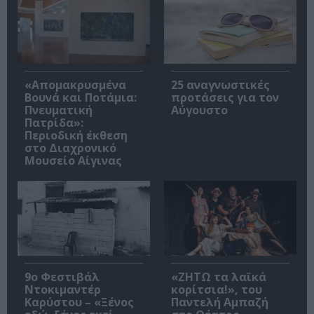
«Απομακρυσμένα
25 αναγνωστικές
Βουνά και Ποτάμια:
προτάσεις για τον
Πνευματική
Αύγουστο
Πατρίδα»:
Περιοδική έκθεση
στο Διαχρονικό
Μουσείο Αίγινας
9ο Φεστιβάλ
«ΖΗΤΩ τα λαϊκά
Ντοκιμαντέρ
κορίτσια!», του
Καρύστου – «Ξένος
Παντελή Αμπαζή