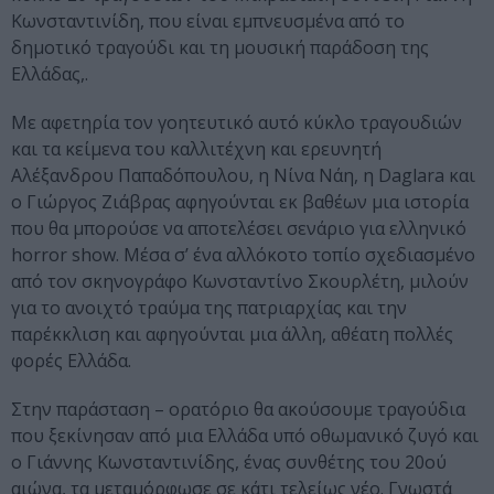
Κωνσταντινίδη, που είναι εμπνευσμένα από το
δημοτικό τραγούδι και τη μουσική παράδοση της
Ελλάδας,.
Με αφετηρία τον γοητευτικό αυτό κύκλο τραγουδιών
και τα κείμενα του καλλιτέχνη και ερευνητή
Αλέξανδρου Παπαδόπουλου, η Νίνα Νάη, η Daglara και
ο Γιώργος Ζιάβρας αφηγούνται εκ βαθέων μια ιστορία
που θα μπορούσε να αποτελέσει σενάριο για ελληνικό
horror show. Μέσα σ’ ένα αλλόκοτο τοπίο σχεδιασμένο
από τον σκηνογράφο Κωνσταντίνο Σκουρλέτη, μιλούν
για το ανοιχτό τραύμα της πατριαρχίας και την
παρέκκλιση και αφηγούνται μια άλλη, αθέατη πολλές
φορές Ελλάδα.
Στην παράσταση – ορατόριο θα ακούσουμε τραγούδια
που ξεκίνησαν από μια Ελλάδα υπό οθωμανικό ζυγό και
ο Γιάννης Κωνσταντινίδης, ένας συνθέτης του 20ού
αιώνα, τα μεταμόρφωσε σε κάτι τελείως νέο. Γνωστά