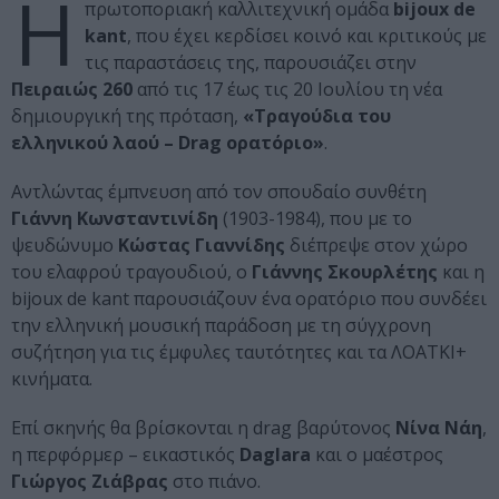
Η
πρωτοποριακή καλλιτεχνική ομάδα
bijoux de
kant
, που έχει κερδίσει κοινό και κριτικούς με
τις παραστάσεις της, παρουσιάζει στην
Πειραιώς 260
από τις 17 έως τις 20 Ιουλίου τη νέα
δημιουργική της πρόταση,
«Τραγούδια του
ελληνικού λαού – Drag ορατόριο»
.
Αντλώντας έμπνευση από τον σπουδαίο συνθέτη
Γιάννη Κωνσταντινίδη
(1903-1984), που με το
ψευδώνυμο
Κώστας Γιαννίδης
διέπρεψε στον χώρο
του ελαφρού τραγουδιού, ο
Γιάννης Σκουρλέτης
και η
bijoux de kant παρουσιάζουν ένα ορατόριο που συνδέει
την ελληνική μουσική παράδοση με τη σύγχρονη
συζήτηση για τις έμφυλες ταυτότητες και τα ΛΟΑΤΚΙ+
κινήματα.
Επί σκηνής θα βρίσκονται η drag βαρύτονος
Νίνα Νάη
,
η περφόρμερ – εικαστικός
Daglara
και ο μαέστρος
Γιώργος Ζιάβρας
στο πιάνο.