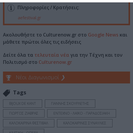
Πληροφορίες / Κρατήσεις:
aefestival.gr
Ακολουθήστε το Culturenow.gr στο
Google News
και
μάθετε πρώτοι όλες τις ειδήσεις
Δείτε όλα τα
τελευταία νέα
για την Τέχνη και τον
Πολιτισμό στο
Culturenow.gr
Νέοι Διαγωνισμοί
❯
Tags
BIJOUX DE KANT
ΓΙΑΝΝΗΣ ΣΚΟΥΡΛΕΤΗΣ
ΓΙΩΡΓΟΣ ΖΙΑΒΡΑΣ
ΕΝΤΕΧΝΟ - ΛΑΪΚΟ - ΠΑΡΑΔΟΣΙΑΚΗ
ΚΑΛΟΚΑΙΡΙΝΑ ΦΕΣΤΙΒΑΛ
ΚΑΛΟΚΑΙΡΙΝΕΣ ΣΥΝΑΥΛΙΕΣ
ΚΛΑΣΙΚΗ - ΟΠΕΡΑ