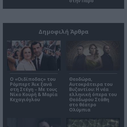
στην Πάρο
Δημοφιλή Άρθρα
O «Οιδίποδας» του
Θεοδώρα,
Ρόμπερτ Άικ ξανά
Αυτοκράτειρα του
στη Στέγη – Με τους
Βυζαντίου: Η νέα
Νίκο Κουρή & Μαρία
ελληνική όπερα του
Κεχαγιόγλου
Θεόδωρου Στάθη
στο θέατρο
Ολύμπια