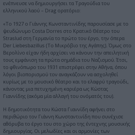
ενέπνευσε να δημιουργήσει τα Τραγούδια του
ελληνικού λαού – Drag ορατόριο:
«Το 1927 ο Γιάννης Κωνσταντινίδης παρουσίασε με το
ψευδώνυμο Costa Dorres στο Κρατικό Θέατρο του
Straslud στη Γερμανία το πρώτο του έργο, την όπερα
Der Liebesbazillus (Το Μικρόβιο της Αγάπης). Όμως στο
Βερολίνο είχαν ήδη αρχίσει να κάνουν την απειλητική
τους εμφάνιση τα πρώτα σημάδια του Ναζισμού. Έτσι,
το φθινόπωρο του 1931 επιστρέφει στην Αθήνα, όπου
λόγοι βιοπορισμού τον αναγκάζουν να ασχοληθεί
κυρίως με το μουσικό θέατρο και το ελαφρύ τραγούδι,
κάνοντας μια πετυχημένη καριέρα ως Κώστας
Γιαννίδης (ακόμα μία αλλαγή του ονόματός του).
Η δημοτικότητα του Κώστα Γιαννίδη αφήνει στο
περιθώριο τον Γιάννη Κωνσταντινίδη που συνέχισε
αθόρυβα το έργο του στο χώρο της έντεχνης μουσικής
δημιουργίας. Οι μελωδίες και οι αρμονίες των