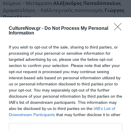
Κείμενο – Μετάφραση
Αλέξανδρος Παπαδόπουλος
Δραματολόγος – Καλλιτεχνικός συντονισμός
Γιώργος
Παπαδάκης
Φωτογραφίες
Εβίτα Σκουρλέτη
CultureNow.gr -
Do Not Process My Personal
Ερμηνεύουν
Νίνα Νάη
(drag βαρύτονος),
Γιώργος
Information
Ζιάβρας
(πιάνο),
Daglara
(περφόρμερ)
Οργάνωση παραγωγής
Ασημένια Ευθυμίου
If you wish to opt-out of the sale, sharing to third parties, or
Εκτέλεση παραγωγής
bijoux de kant
processing of your personal or sensitive information for
targeted advertising by us, please use the below opt-out
Ευχαριστούμε τη
Μαίρη Ζούλα
και τον
Μιχαήλ
section to confirm your selection. Please note that after your
Λομβάρδο
για την ευγενική παραχώρηση των
opt-out request is processed you may continue seeing
interest-based ads based on personal information utilized by
πνευματικών δικαιωμάτων των έργων του συνθέτη
us or personal information disclosed to third parties prior to
Γιάννη Κωνσταντινίδη.
your opt-out. You may separately opt-out of the further
disclosure of your personal information by third parties on the
Ευχαριστούμε την εταιρεία
Bright
για την παροχή
IAB’s list of downstream participants. This information may
φωτιστικού εξοπλισμού
also be disclosed by us to third parties on the
IAB’s List of
Downstream Participants
that may further disclose it to other
Διαβάστε επίσης:
third parties.
Πρεμιέρα του Φεστιβάλ Αθηνών Επιδαύρου 2023 στην