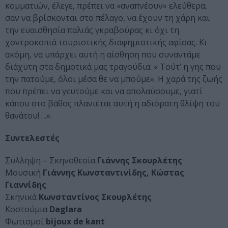
κομματιών, έλεγε, πρέπει να «αναπνέουν» ελεύθερα,
σαν να βρίσκονται στο πέλαγο, να έχουν τη χάρη και
την ευαισθησία παλιάς γκραβούρας κι όχι τη
χοντροκοπιά τουριστικής διαφημιστικής αφίσας. Κι
ακόμη, να υπάρχει αυτή η αίσθηση που συναντάμε
διάχυτη στα δημοτικά μας τραγούδια: « Τούτ’ η γης που
την πατούμε, όλοι μέσα θε να μπούμε». Η χαρά της ζωής
που πρέπει να γευτούμε και να απολαύσουμε, γιατί
κάπου στο βάθος πλανιέται αυτή η αδιόρατη θλίψη του
θανάτου!….».
Συντελεστές
Σύλληψη – Σκηνοθεσία
Γιάννης Σκουρλέτης
Μουσική
Γιάννης Κωνσταντινίδης, Κώστας
Γιαννίδης
Σκηνικά
Κωνσταντίνος Σκουρλέτης
Κοστούμια
Daglara
Φωτισμοί
bijoux de kant