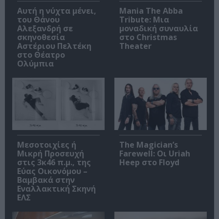
Αυτή η νύχτα μένει,
Mania The Abba
του Θάνου
Tribute: Μια
Αλεξανδρή σε
μοναδική συναυλία
σκηνοθεσία
στο Christmas
Αστέριου Πελτέκη
Theater
στο Θέατρο
Ολύμπια
Μεσοτοιχίες ή
The Magician’s
Μικρή Προσευχή
Farewell: Οι Uriah
στις 3κ46 π.μ., της
Heep στο Floyd
Εύας Οικονόμου –
Βαμβακά στην
Εναλλακτική Σκηνή
ΕΛΣ