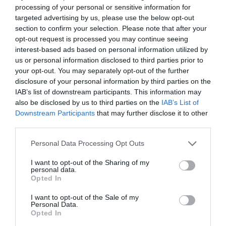
processing of your personal or sensitive information for
targeted advertising by us, please use the below opt-out
Eισιτήρια:
section to confirm your selection. Please note that after your
Sold Out
opt-out request is processed you may continue seeing
interest-based ads based on personal information utilized by
Πληροφορίες / Κρατήσεις:
us or personal information disclosed to third parties prior to
your opt-out. You may separately opt-out of the further
aefestival.gr
disclosure of your personal information by third parties on the
IAB’s list of downstream participants. This information may
also be disclosed by us to third parties on the
IAB’s List of
Ακολουθήστε το Culturenow.gr στο
Google News
και
Downstream Participants
that may further disclose it to other
μάθετε πρώτοι όλες τις ειδήσεις
third parties.
Δείτε όλα τα
τελευταία νέα
για την Τέχνη και τον
Personal Data Processing Opt Outs
Πολιτισμό στο
Culturenow.gr
I want to opt-out of the Sharing of my
personal data.
Νέοι Διαγωνισμοί
❯
Opted In
I want to opt-out of the Sale of my
Tags
Personal Data.
Opted In
ΔΡΑΜΑ - ΚΟΙΝΩΝΙΚΟ - ΣΥΓΧΡΟΝΟ