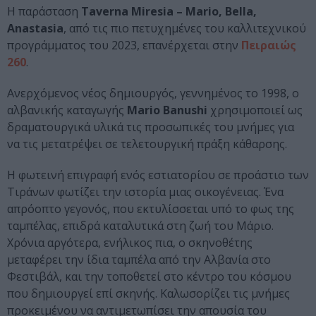
Η παράσταση
Taverna Miresia – Mario, Bella,
Anastasia
, από τις πιο πετυχημένες του καλλιτεχνικού
προγράμματος του 2023, επανέρχεται στην
Πειραιώς
260
.
Ανερχόμενος νέος δημιουργός, γεννημένος το 1998, ο
αλβανικής καταγωγής
Mario Banushi
χρησιμοποιεί ως
δραματουργικά υλικά τις προσωπικές του μνήμες για
να τις μετατρέψει σε τελετουργική πράξη κάθαρσης.
Η φωτεινή επιγραφή ενός εστιατορίου σε προάστιο των
Τιράνων φωτίζει την ιστορία μιας οικογένειας. Ένα
απρόοπτο γεγονός, που εκτυλίσσεται υπό το φως της
ταμπέλας, επιδρά καταλυτικά στη ζωή του Μάριο.
Χρόνια αργότερα, ενήλικος πια, ο σκηνοθέτης
μεταφέρει την ίδια ταμπέλα από την Αλβανία στο
Φεστιβάλ, και την τοποθετεί στο κέντρο του κόσμου
που δημιουργεί επί σκηνής. Καλωσορίζει τις μνήμες
προκειμένου να αντιμετωπίσει την απουσία του