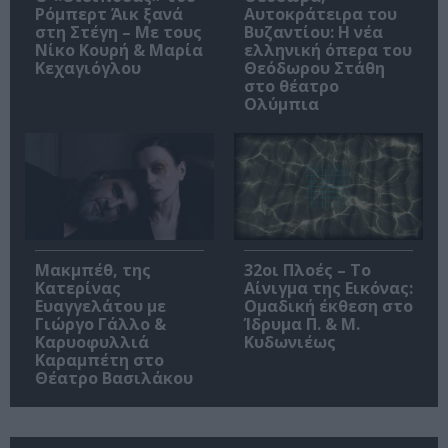
Ρόμπερτ Άικ ξανά
Αυτοκράτειρα του
στη Στέγη – Με τους
Βυζαντίου: Η νέα
Νίκο Κουρή & Μαρία
ελληνική όπερα του
Κεχαγιόγλου
Θεόδωρου Στάθη
στο θέατρο
Ολύμπια
Μακμπέθ, της
32οι Πλοές – Το
Κατερίνας
Αίνιγμα της Εικόνας:
Ευαγγελάτου με
Ομαδική έκθεση στο
Γιώργο Γάλλο &
Ίδρυμα Π. & Μ.
Καρυοφυλλιά
Κυδωνιέως
Καραμπέτη στο
Θέατρο Βασιλάκου