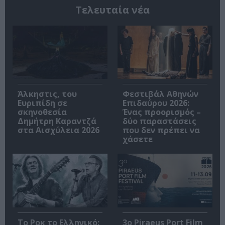
Τελευταία νέα
Άλκηστις, του
Φεστιβάλ Αθηνών
Ευριπίδη σε
Επιδαύρου 2026:
σκηνοθεσία
Ένας προορισμός –
Δημήτρη Καραντζά
δύο παραστάσεις
στα Αισχύλεια 2026
που δεν πρέπει να
χάσετε
Το Ροκ το Ελληνικό:
3o Piraeus Port Film