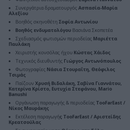
Συνεργάτρια δραματουργός
Ασπασία-Μαρία
Αλεξίου
Βοηθός σκηνοθέτη
Σοφία Αντωνίου
Βοηθός ενδυματολόγου
Βασιάνα Σκοπετέα
Σχεδιασμός φωτισμών περιοδείας
Μαριέττα
Παυλάκη
Χειριστής κονσόλας ήχου
Κώστας Χάιδος
Τεχνικός διευθυντής
Γιώργος Αντωνόπουλος
Φωτογραφίες
Νάσια Στουραΐτη, Θεόφιλος
Τσιμάς
Παίζουν
Χρυσή Βιδαλάκη, Σαβίνα Γιαννάτου,
Κατερίνα Κρίστο, Ευτυχία Στεφάνου, Mario
Banushi
Οργάνωση παραγωγής & περιοδείας
TooFarEast /
Νίκος Μαυράκης
Εκτέλεση παραγωγή
ς TooFarEast / Αριστείδης
Κρεατσούλας