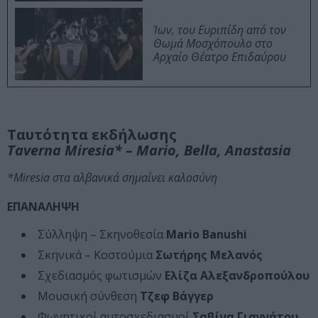
Ίων, του Ευριπίδη από τον
Θωμά Μοσχόπουλο στο
Αρχαίο Θέατρο Επιδαύρου
Ταυτότητα εκδήλωσης
Taverna Miresia* – Mario, Bella, Anastasia
*Miresia στα αλβανικά σημαίνει καλοσύνη
ΕΠΑΝΑΛΗΨΗ
Σύλληψη – Σκηνοθεσία
Μario Βanushi
Σκηνικά – Κοστούμια
Σωτήρης Μελανός
Σχεδιασμός φωτισμών
Ελίζα Αλεξανδροπούλου
Μουσική σύνθεση
Τζεφ Βάγγερ
Φωνητικοί αυτοσχεδιασμοί
Σαβίνα Γιαννάτου