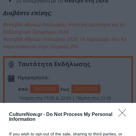
Σε συνεργασία με το
Θέατρο στη Σάλα
Διαβάστε επίσης:
Φεστιβάλ Αθηνών Επιδαύρου: Η οπτική ταυτότητα και το
Καλλιτεχνικό Πρόγραμμα 2024
Φεστιβάλ Αθηνών Επιδαύρου 2024: Οι παραγωγές που θα
παρουσιαστούν στην Πειραιώς 260
Ταυτότητα Εκδήλωσης
Ημερομηνία:
24/07/2024
25/07/2024
Από:
Εως:
Τετάρτη στις 19:30 & 22:00 | Πέμπτη στις 21:30
Τοποθεσία:
CultureNow.gr -
Do Not Process My Personal
Information
Πειραιώς 260 - Χώρος Η, Ταύρος
Πειραιώς 260
If you wish to opt-out of the sale, sharing to third parties, or