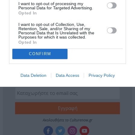
I want to opt-out of processing my
Personal Data for Targeted Advertising.
ΘΕΑΤΡΙΚΕΣ ΠΑΡΑΣΤΑΣΕΙΣ 2023 - 2024
Opted In
ΘΕΑΤΡΙΚΕΣ ΠΕΡΙΟΔΕΙΕΣ – ΠΑΡΑΣΤΑΣΕΙΣ ΚΑΛΟΚΑΙΡΙ 2024
I want to opt-out of Collection, Use,
ΚΑΛΟΚΑΙΡΙΝΑ ΦΕΣΤΙΒΑΛ
Retention, Sale, and/or Sharing of my
Personal Data that Is Unrelated with the
Purposes for which it was collected.
ΠΕΙΡΑΜΑΤΙΚΟ - MULTI SHOWS - PERFORMANCE
Opted In
ΣΑΒΙΝΑ ΓΙΑΝΝΑΤΟΥ
ΦΕΣΤΙΒΑΛ ΑΘΗΝΩΝ ΚΑΙ ΕΠΙΔΑΥΡΟΥ
CONFIRM
Newsletter
Κάθε βδομάδα στο e-mail σας τα τελευταία νέα για
Data Deletion
Data Access
Privacy Policy
την Τέχνη και τον Πολιτισμό!
Ακολουθήστε το Culturenow.gr