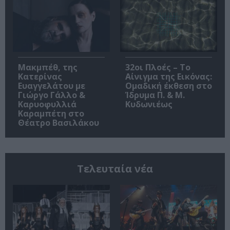
Μακμπέθ, της
32οι Πλοές – Το
Κατερίνας
Αίνιγμα της Εικόνας:
Ευαγγελάτου με
Ομαδική έκθεση στο
Γιώργο Γάλλο &
Ίδρυμα Π. & Μ.
Καρυοφυλλιά
Κυδωνιέως
Καραμπέτη στο
Θέατρο Βασιλάκου
Τελευταία νέα