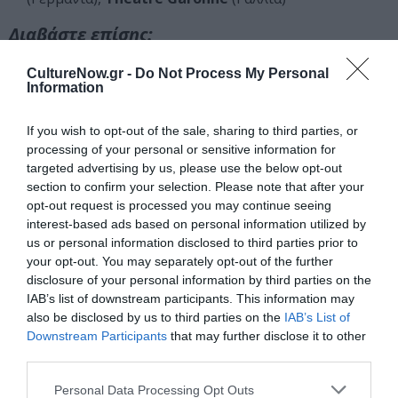
Διαβάστε επίσης:
Φεστιβάλ Αθηνών Επιδαύρου: Η οπτική ταυτότητα και το
CultureNow.gr -
Do Not Process My Personal
Information
Καλλιτεχνικό Πρόγραμμα 2024
Φεστιβάλ Αθηνών Επιδαύρου 2024: Οι παραγωγές που θα
παρουσιαστούν στην Πειραιώς 260
If you wish to opt-out of the sale, sharing to third parties, or
processing of your personal or sensitive information for
targeted advertising by us, please use the below opt-out
Ταυτότητα Εκδήλωσης
section to confirm your selection. Please note that after your
opt-out request is processed you may continue seeing
Ημερομηνία:
interest-based ads based on personal information utilized by
us or personal information disclosed to third parties prior to
26/06/2024
27/06/2024
Από:
Εως:
your opt-out. You may separately opt-out of the further
disclosure of your personal information by third parties on the
Τετάρτη, Πέμπτη στις 21:00
IAB’s list of downstream participants. This information may
Τοποθεσία:
also be disclosed by us to third parties on the
IAB’s List of
Downstream Participants
that may further disclose it to other
Πειραιώς 260 - Χώρος Δ, Ταύρος
third parties.
Πειραιώς 260
Personal Data Processing Opt Outs