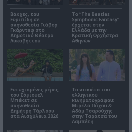
Βάκχες, του
Το “The Beatles
Ευριπίδη σε
Symphonic Fantasy”
σκηνοθεσία Γιάβορ
έρχεται στην
Γκάρντεφ στο
Ελλάδα με την
Δημοτικό Θέατρο
Κρατική Ορχήστρα
Λυκαβηττού
Αθηνών
Ευτυχισμένες μέρες,
Τα ντουέτα του
του Σάμιουελ
ελληνικού
Μπέκετ σε
κινηματογράφου:
σκηνοθεσία
Μιρέλα Πάχου &
Δημήτρη Τάρλοου
Αδάμ Τσαρούχης
στα Αισχύλεια 2026
στην Ταράτσα του
Λαμπέτη