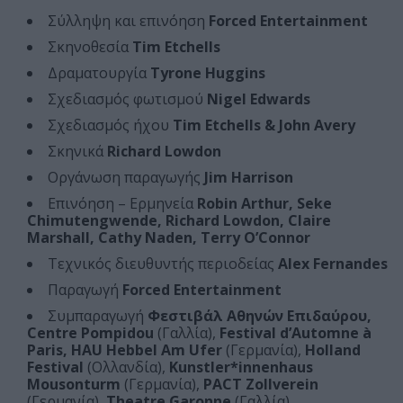
Σύλληψη και επινόηση
Forced Entertainment
Σκηνοθεσία
Tim Etchells
Δραματουργία
Tyrone Huggins
Σχεδιασμός φωτισμού
Nigel Edwards
Σχεδιασμός ήχου
Tim Etchells & John Avery
Σκηνικά
Richard Lowdon
Οργάνωση παραγωγής
Jim Harrison
Επινόηση – Ερμηνεία
Robin Arthur, Seke
Chimutengwende, Richard Lowdon, Claire
Marshall, Cathy Naden, Terry O’Connor
Τεχνικός διευθυντής περιοδείας
Alex Fernandes
Παραγωγή
Forced Entertainment
Συμπαραγωγή
Φεστιβάλ Αθηνών Επιδαύρου,
Centre Pompidou
(Γαλλία),
Festival d’Automne à
Paris, HAU Hebbel Am Ufer
(Γερμανία),
Holland
Festival
(Ολλανδία),
Kunstler*innenhaus
Mousonturm
(Γερμανία),
PACT Zollverein
(Γερμανία),
Theatre Garonne
(Γαλλία)