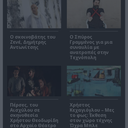
Ο σκοινοβάτης του
Ο Σπύρος
Ζενέ, Δημήτρης
Γραμμένος για μια
Αντωνίτσης
συναυλία με
ανατροπές στην
Τεχνόπολη
Πέρσες, του
Χρήστος
Αισχύλου σε
Κεχαγιόγλου – Μες
σκηνοθεσία
το φως: Έκθεση
Χρήστου Θεοδωρίδη
στον χώρο τέχνης
στο Αρχαίο Θέατρο
Ώχρα Μπλε