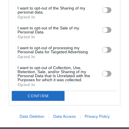
I want to opt-out of the Sharing of my
Eισιτήρια:
personal data.
Opted In
από 5€
I want to opt-out of the Sale of my
Personal Data.
Πληροφορίες / Κρατήσεις:
Opted In
aefestival.gr
I want to opt-out of processing my
Personal Data for Targeted Advertising.
Opted In
Ακολουθήστε το Culturenow.gr στο
Google News
και
μάθετε πρώτοι όλες τις ειδήσεις
I want to opt-out of Collection, Use,
Retention, Sale, and/or Sharing of my
Personal Data that Is Unrelated with the
Δείτε όλα τα
τελευταία νέα
για την Τέχνη και τον
Purposes for which it was collected.
Opted In
Πολιτισμό στο
Culturenow.gr
CONFIRM
Νέοι Διαγωνισμοί
❯
Tags
Data Deletion
Data Access
Privacy Policy
ΚΑΛΟΚΑΙΡΙΝΑ ΦΕΣΤΙΒΑΛ