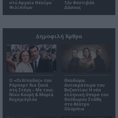
στο Αρχαίο Θέατρο
12ο Φεστιβάλ
Φιλίππων
Δάσους
Δημοφιλή Άρθρα
O «Οιδίποδας» του
Θεοδώρα,
Ρόμπερτ Άικ ξανά
Αυτοκράτειρα του
στη Στέγη – Με τους
Βυζαντίου: Η νέα
Νίκο Κουρή & Μαρία
ελληνική όπερα του
Κεχαγιόγλου
Θεόδωρου Στάθη
στο θέατρο
Ολύμπια