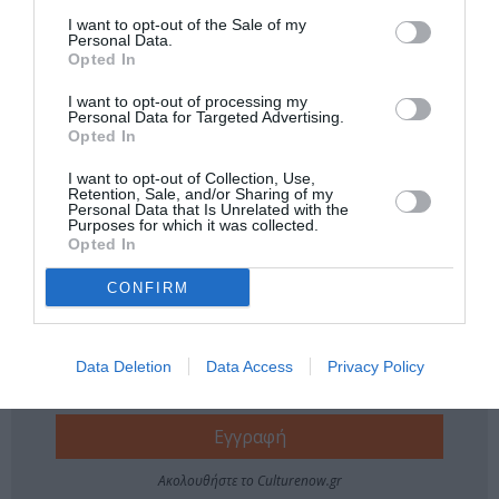
I want to opt-out of the Sale of my
Νέοι Διαγωνισμοί
❯
Personal Data.
Opted In
Tags
I want to opt-out of processing my
Personal Data for Targeted Advertising.
Opted In
ΔΡΑΜΑ - ΚΟΙΝΩΝΙΚΟ - ΣΥΓΧΡΟΝΟ
ΘΕΑΤΡΙΚΕΣ ΠΑΡΑΣΤΑΣΕΙΣ 2023 - 2024
I want to opt-out of Collection, Use,
Retention, Sale, and/or Sharing of my
Personal Data that Is Unrelated with the
ΚΑΛΟΚΑΙΡΙΝΑ ΦΕΣΤΙΒΑΛ
ΦΕΣΤΙΒΑΛ ΑΘΗΝΩΝ ΚΑΙ ΕΠΙΔΑΥΡΟΥ
Purposes for which it was collected.
Opted In
Newsletter
CONFIRM
Κάθε βδομάδα στο e-mail σας τα τελευταία νέα για
την Τέχνη και τον Πολιτισμό!
Data Deletion
Data Access
Privacy Policy
Ακολουθήστε το Culturenow.gr