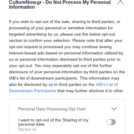
Πέμπτη, Παρασκευή στις 20:00
CultureNow.gr -
Do Not Process My Personal
Information
Τοποθεσία:
If you wish to opt-out of the sale, sharing to third parties, or
Πειραιώς 260 - ΧΩΡΟΣ Δ, Ταύρος
processing of your personal or sensitive information for
targeted advertising by us, please use the below opt-out
Πειραιώς 260
section to confirm your selection. Please note that after your
opt-out request is processed you may continue seeing
Eισιτήρια:
interest-based ads based on personal information utilized by
us or personal information disclosed to third parties prior to
από 5€
your opt-out. You may separately opt-out of the further
disclosure of your personal information by third parties on the
Πληροφορίες / Κρατήσεις:
IAB’s list of downstream participants. This information may
also be disclosed by us to third parties on the
IAB’s List of
aefestival.gr
Downstream Participants
that may further disclose it to other
third parties.
Ακολουθήστε το Culturenow.gr στο
Google News
και
μάθετε πρώτοι όλες τις ειδήσεις
Personal Data Processing Opt Outs
I want to opt-out of the Sharing of my
Δείτε όλα τα
τελευταία νέα
για την Τέχνη και τον
personal data.
Πολιτισμό στο
Culturenow.gr
Opted In