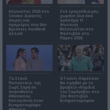
Αύγουστος 2026 στο
Στα τραγούδια μας
Cinobo: Δυνατές
χωράνε όλα όσα
σειρές και
αγαπάμε: Η
πρεμιέρες που δεν
Φωτεινή
βρίσκεις πουθενά
Βελεσιώτου στο
αλλού!
Φεστιβάλ στο
Πάρκο 2026
Τα Στενά
Ο Γούντι Χάρελσον
Παπούτσια, της
θα τιμηθεί με το
Ζωρζ Σαρή σε
βραβείο «Καρδιά
σκηνοθεσία
του Σαράγεβο» στο
Αθανασίας
32ο Φεστιβάλ
Καλογιάννη στον
Κινηματογράφου
Κινηματογράφο
Αθηναία