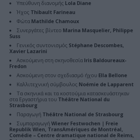
Υπεύθυνη διανομής
Lola Diane
Ήχος
Thibault Farineau
Φώτα
Mathilde Chamoux
Συνεργάτες βίντεο
Marina Masquelier, Philippe
Suss
Γενικός συντονισμός
Stéphane Descombes,
Xavier Lazarini
Ασκούμενη στη σκηνοθεσία
Iris Baldoureaux-
Fredon
Ασκούμενη στον σχεδιασμό ήχου
Ella Bellone
Καλλιτεχνική σύμβουλος
Noémie de Lapparent
Τα σκηνικά και τα κοστούμια κατασκευάστηκαν
στα Εργαστήρια του
Théâtre National du
Strasbourg
Παραγωγή
Théâtre National de Strasbourg
Συμπαραγωγή
Wiener Festwochen | Freie
Republik Wien, TransAmériques de Montréal,
Comédie – Centre dramatique national de Reims,