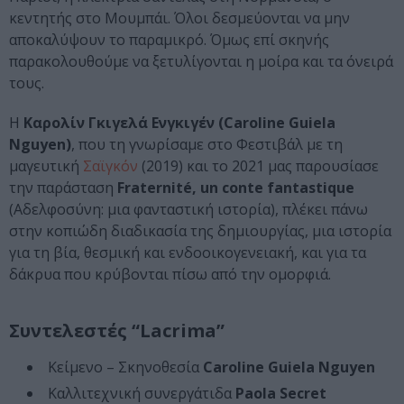
κεντητής στο Μουμπάι. Όλοι δεσμεύονται να μην
αποκαλύψουν το παραμικρό. Όμως επί σκηνής
παρακολουθούμε να ξετυλίγονται η μοίρα και τα όνειρά
τους.
Η
Καρολίν Γκιγελά Ενγκιγέν (Caroline Guiela
Nguyen)
, που τη γνωρίσαμε στο Φεστιβάλ με τη
μαγευτική
Σαϊγκόν
(2019) και το 2021 μας παρουσίασε
την παράσταση
Fraternité, un conte fantastique
(Αδελφοσύνη: μια φανταστική ιστορία), πλέκει πάνω
στην κοπιώδη διαδικασία της δημιουργίας, μια ιστορία
για τη βία, θεσμική και ενδοοικογενειακή, και για τα
δάκρυα που κρύβονται πίσω από την ομορφιά.
Συντελεστές “Lacrima”
Κείμενο – Σκηνοθεσία
Caroline Guiela Nguyen
Καλλιτεχνική συνεργάτιδα
Paola Secret