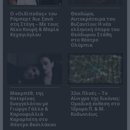
O «Οιδίποδας» του
Θεοδώρα,
Ρόμπερτ Άικ ξανά
Αυτοκράτειρα του
στη Στέγη – Με τους
Βυζαντίου: Η νέα
Νίκο Κουρή & Μαρία
ελληνική όπερα του
Κεχαγιόγλου
Θεόδωρου Στάθη
στο θέατρο
Ολύμπια
Μακμπέθ, της
32οι Πλοές – Το
Κατερίνας
Αίνιγμα της Εικόνας:
Ευαγγελάτου με
Ομαδική έκθεση στο
Γιώργο Γάλλο &
Ίδρυμα Π. & Μ.
Καρυοφυλλιά
Κυδωνιέως
Καραμπέτη στο
Θέατρο Βασιλάκου