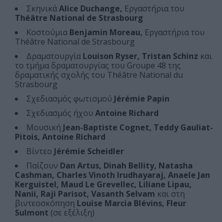
Σκηνικά
Alice Duchange,
Εργαστήρια του
Théâtre National de Strasbourg
Κοστούμια
Benjamin Moreau,
Εργαστήρια του
Théâtre National de Strasbourg
Δραματουργία
Louison Ryser, Tristan Schinz
και
το τμήμα δραματουργίας του Groupe 48 της
δραματικής σχολής του Théâtre National du
Strasbourg
Σχεδιασμός φωτισμού
Jérémie Papin
Σχεδιασμός ήχου
Antoine Richard
Μουσική
Jean-Baptiste Cognet, Teddy Gauliat-
Pitois, Antoine Richard
Βίντεο
Jérémie Scheidler
Παίζουν
Dan Artus, Dinah Bellity, Natasha
Cashman, Charles Vinoth Irudhayaraj, Anaele Jan
Kerguistel, Maud Le Grevellec, Liliane Lipau,
Nanii, Raji Parisot, Vasanth Selvam
και στη
βιντεοσκόπηση
Louise Marcia Blévins, Fleur
Sulmont
(σε εξέλιξη)