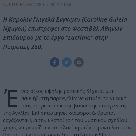
CULTURENOW
/
28-05-2024
/ 19:02
Η Καρολίν Γκιγελά Ενγκιγέν (Caroline Guiela
Nguyen) επιστρέφει στο Φεστιβάλ Αθηνών
Επιδαύρου με το έργο “Lacrima” στην
Πειραιώς 260.
Έ
νας οίκος υψηλής ραπτικής δέχεται μια
ασυνήθιστη παραγγελία: να φτιάξει το νυφικό
μιας πριγκίπισσας της βασιλικής οικογένειας
της Αγγλίας. Επί οκτώ μήνες διάφοροι άνθρωποι
εργάζονται για την υλοποίηση του μυστικού σχεδίου
χωρίς να γνωρίζουν το τελικό προϊόν: η μοντελίστ στο
Παρίσι, η πλέκτρια δαντέλας στη Νορμανδία, ο