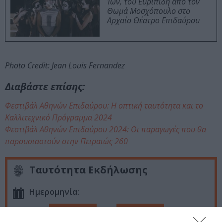
Ίων, του Ευριπίδη από τον
Θωμά Μοσχόπουλο στο
Αρχαίο Θέατρο Επιδαύρου
Photo Credit: Jean Louis Fernandez
Διαβάστε επίσης:
Φεστιβάλ Αθηνών Επιδαύρου: Η οπτική ταυτότητα και το
Καλλιτεχνικό Πρόγραμμα 2024
Φεστιβάλ Αθηνών Επιδαύρου 2024: Οι παραγωγές που θα
παρουσιαστούν στην Πειραιώς 260
Ταυτότητα Εκδήλωσης
Ημερομηνία:
13/06/2024
14/06/2024
Από:
Εως: