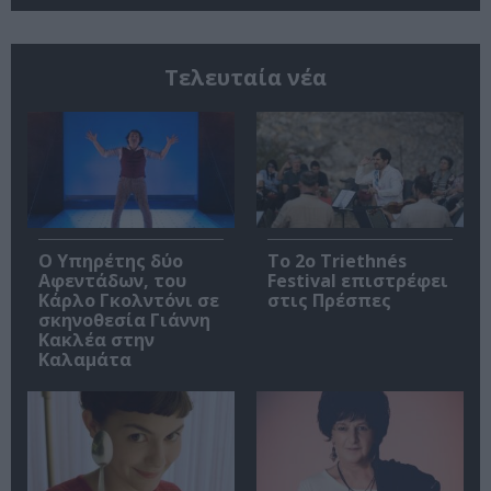
Τελευταία νέα
Ο Υπηρέτης δύο
Το 2ο Triethnés
Αφεντάδων, του
Festival επιστρέφει
Κάρλο Γκολντόνι σε
στις Πρέσπες
σκηνοθεσία Γιάννη
Κακλέα στην
Καλαμάτα