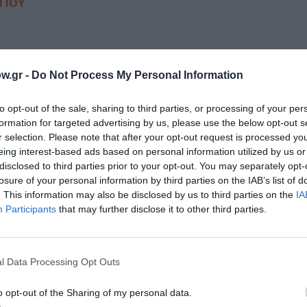
ΓΙΟΥ
w.gr -
Do Not Process My Personal Information
ς και το Πολιτιστικό Εργαστήριο της Ιεράς Πόλεως Μεσολ
to opt-out of the sale, sharing to third parties, or processing of your per
συνδιοργανώνουν την εκδήλωση με τίτλο «ΜΙΚΡΑ ΑΣΙΑ- 1
formation for targeted advertising by us, please use the below opt-out s
Καταστροφή και τον ξεριζωμό των Ελλήνων από τα παράλι
r selection. Please note that after your opt-out request is processed y
θεατρικό τμήμα ενηλίκων.
eing interest-based ads based on personal information utilized by us or
disclosed to third parties prior to your opt-out. You may separately opt-
losure of your personal information by third parties on the IAB’s list of
. This information may also be disclosed by us to third parties on the
IA
Participants
that may further disclose it to other third parties.
l Data Processing Opt Outs
o opt-out of the Sharing of my personal data.