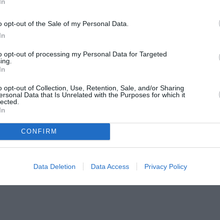
In
ήλ & Αγίου Γεωργίου
o opt-out of the Sale of my Personal Data.
In
to opt-out of processing my Personal Data for Targeted
ing.
In
o opt-out of Collection, Use, Retention, Sale, and/or Sharing
ersonal Data that Is Unrelated with the Purposes for which it
lected.
In
κλήσεις.
CONFIRM
ριο της ΚΟΘ και ηλεκτρονικά από το www.tsso.gr
ρη είσοδο για το κοινό, την Τρίτη 21 Ιουνίου, ώρα 20:30
Data Deletion
Data Access
Privacy Policy
ποίο θα εμφανιστεί η ΚΟΘ στο Ηρώδειο, στο πλαίσιο του Φ