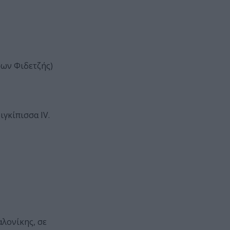
ρων Φιδετζής)
ιγκίπισσα IV.
αλονίκης, σε