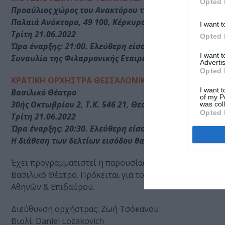
Opted 
Προαύλιος χώρος του Ανακτόρου των Αρχαγγέλου Μιχα
Παλαιά Ανάκτορα, 49 100, Κέρκυρα
I want t
Τρίτη 21.06.2022
Opted 
Ώρα έναρξης: 21:00. Ελεύθερη είσοδος.
I want 
Συναυλία της Φιλαρμονικής Εταιρείας «Μάντζαρος»
Advertis
Opted 
ΚΡΑΤΙΚΗ ΟΡΧΗΣΤΡΑ ΘΕΣΣΑΛΟΝΙΚΗΣ
I want t
Βασιλικό Θέατρο
of my P
30ής Οκτωβρίου 2, Τ.Κ. 546 21, Θεσσαλονίκη
was col
Opted 
Τρίτη 21.06.2022
Ώρα έναρξης: 20:30. Ελεύθερη είσοδος. Είσοδος με προσ
Η διάθεση των δελτίων εισόδου θα γίνει από το εκδοτή
Έχει προγραμματιστεί η παρουσίαση συναυλίας με ελεύθε
Βασιλικό Θέατρο. Πρόκειται για το πρόγραμμα με το ο
Αθηνών & Επιδαύρου.
Διεύθυνση ορχήστρας: Ζωή Τσόκανου
Βιολί: Daniel Lozakovich