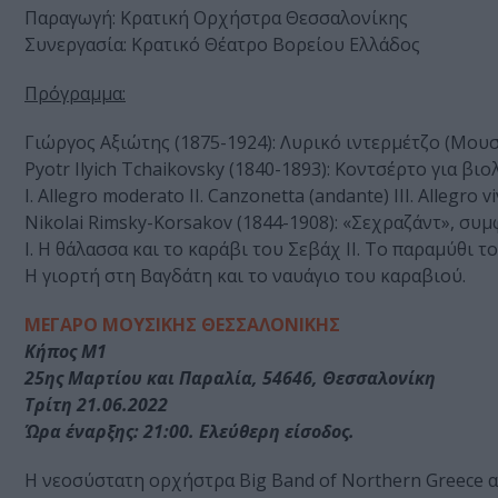
Παραγωγή: Κρατική Ορχήστρα Θεσσαλονίκης
Συνεργασία: Κρατικό Θέατρο Βορείου Ελλάδος
Πρόγραμμα:
Γιώργος Αξιώτης (1875-1924): Λυρικό ιντερμέτζο (Μου
Pyotr Ilyich Tchaikovsky (1840-1893): Κοντσέρτο για βιο
Ι. Allegro moderato II. Canzonetta (andante) III. Allegro v
Nikolai Rimsky-Korsakov (1844-1908): «Σεχραζάντ», συμ
Ι. Η θάλασσα και το καράβι του Σεβάχ ΙΙ. Το παραμύθι το
Η γιορτή στη Βαγδάτη και το ναυάγιο του καραβιού.
ΜΕΓΑΡΟ ΜΟΥΣΙΚΗΣ ΘΕΣΣΑΛΟΝΙΚΗΣ
Κήπος Μ1
25ης Μαρτίου και Παραλία, 54646, Θεσσαλονίκη
Τρίτη 21.06.2022
Ώρα έναρξης: 21:00. Ελεύθερη είσοδος.
H νεοσύστατη ορχήστρα Big Band of Northern Greece α