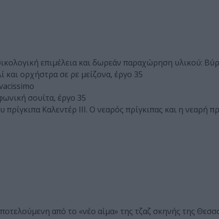
σικολογική επιμέλεια και δωρεάν παραχώρηση υλικού: Βύ
λί και ορχήστρα σε ρε μείζονα, έργο 35
ivacissimo
φωνική σουίτα, έργο 35
υ πρίγκιπα Καλεντέρ ΙΙΙ. Ο νεαρός πρίγκιπας και η νεαρή πρ
ποτελούμενη από το «νέο αίμα» της τζαζ σκηνής της Θεσσ