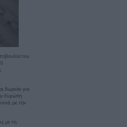
ωτοβουλία του
85
ς
αι δωρεάν για
την Ευρώπη
ονιά, με την
ις με τη