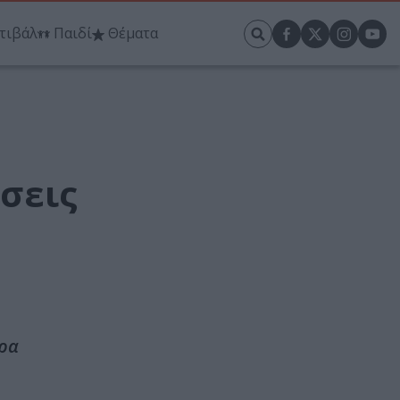
τιβάλ
Παιδί
Θέματα
σεις
έρα