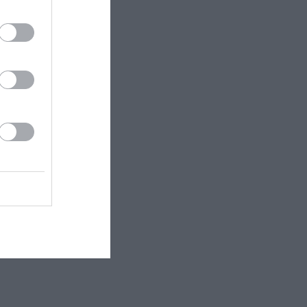
, στο
εστιβάλ