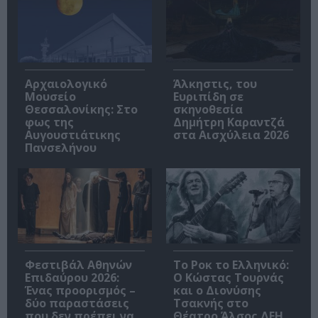
Αρχαιολογικό
Άλκηστις, του
Μουσείο
Ευριπίδη σε
Θεσσαλονίκης: Στο
σκηνοθεσία
φως της
Δημήτρη Καραντζά
Αυγουστιάτικης
στα Αισχύλεια 2026
Πανσελήνου
Φεστιβάλ Αθηνών
Το Ροκ το Ελληνικό:
Επιδαύρου 2026:
Ο Κώστας Τουρνάς
Ένας προορισμός –
και ο Διονύσης
δύο παραστάσεις
Τσακνής στο
που δεν πρέπει να
Θέατρο Άλσος ΔΕΗ