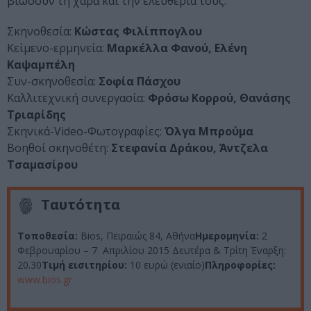
βιώσουν τη χαρά και την ελευθερία τους.
Σκηνοθεσία:
Κώστας Φιλίππογλου
Κείμενο-ερμηνεία:
Μαρκέλλα Φανού, Ελένη
Καψαμπέλη
Συν-σκηνοθεσία:
Σοφία Πάσχου
Καλλιτεχνική συνεργασία:
Φρόσω Κορρού, Θανάσης
Τριαρίδης
Σκηνικά-Video-Φωτογραφίες:
Όλγα Μπρούμα
Βοηθοί σκηνοθέτη:
Στεφανία Δράκου, Άντζελα
Τσαμασίρου
Ταυτότητα
Τοποθεσία:
Bios, Πειραιώς 84, Αθήνα
Ημερομηνία:
2
Φεβρουαρίου – 7 Απριλίου 2015 Δευτέρα & Τρίτη Έναρξη:
20.30
Τιμή εισιτηρίου:
10 ευρώ (ενιαίο)
Πληροφορίες:
www.bios.gr