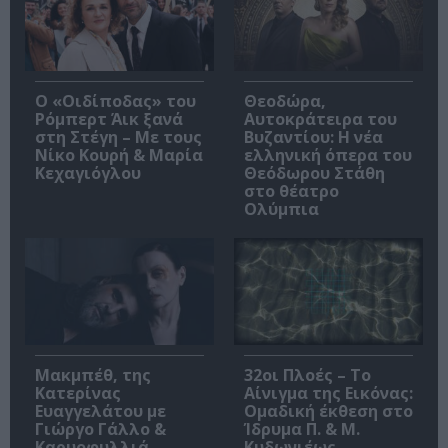
O «Οιδίποδας» του
Θεοδώρα,
Ρόμπερτ Άικ ξανά
Αυτοκράτειρα του
στη Στέγη – Με τους
Βυζαντίου: Η νέα
Νίκο Κουρή & Μαρία
ελληνική όπερα του
Κεχαγιόγλου
Θεόδωρου Στάθη
στο θέατρο
Ολύμπια
Μακμπέθ, της
32οι Πλοές – Το
Κατερίνας
Αίνιγμα της Εικόνας:
Ευαγγελάτου με
Ομαδική έκθεση στο
Γιώργο Γάλλο &
Ίδρυμα Π. & Μ.
Καρυοφυλλιά
Κυδωνιέως