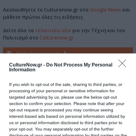
Ακολουθήστε το Culturenow.gr στο
Google News
και
μάθετε πρώτοι όλες τις ειδήσεις
Δείτε όλα τα
τελευταία νέα
για την Τέχνη και τον
Πολιτισμό στο
Culturenow.gr
Νέοι Διαγωνισμοί
❯
CultureNow.gr -
Do Not Process My Personal
Tags
Information
BIOS
ΚΩΣΤΑΣ ΦΙΛΙΠΠΟΓΛΟΥ
If you wish to opt-out of the sale, sharing to third parties, or
processing of your personal or sensitive information for
Newsletter
targeted advertising by us, please use the below opt-out
section to confirm your selection. Please note that after your
Κάθε βδομάδα στο e-mail σας τα τελευταία νέα για
opt-out request is processed you may continue seeing
την Τέχνη και τον Πολιτισμό!
interest-based ads based on personal information utilized by
us or personal information disclosed to third parties prior to
your opt-out. You may separately opt-out of the further
disclosure of your personal information by third parties on the