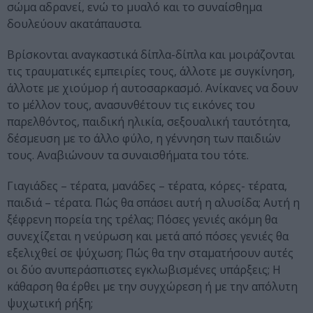
σώμα αδρανεί, ενώ το μυαλό και το συναίσθημα
δουλεύουν ακατάπαυστα.
Βρίσκονται αναγκαστικά δίπλα-δίπλα και μοιράζονται
τις τραυματικές εμπειρίες τους, άλλοτε με συγκίνηση,
άλλοτε με χιούμορ ή αυτοσαρκασμό. Ανίκανες να δουν
το μέλλον τους, ανασυνθέτουν τις εικόνες του
παρελθόντος, παιδική ηλικία, σεξουαλική ταυτότητα,
δέσμευση με το άλλο φύλο, η γέννηση των παιδιών
τους. Αναβιώνουν τα συναισθήματα του τότε.
Γιαγιάδες – τέρατα, μανάδες – τέρατα, κόρες- τέρατα,
παιδιά – τέρατα. Πώς θα σπάσει αυτή η αλυσίδα; Αυτή η
ξέφρενη πορεία της τρέλας; Πόσες γενιές ακόμη θα
συνεχίζεται η νεύρωση και μετά από πόσες γενιές θα
εξελιχθεί σε ψύχωση; Πώς θα την σταματήσουν αυτές
οι δύο ανυπεράσπιστες εγκλωβισμένες υπάρξεις; Η
κάθαρση θα έρθει με την συγχώρεση ή με την απόλυτη
ψυχωτική ρήξη;