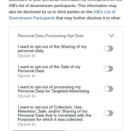
IAB’s list of downstream participants. This information may
also be disclosed by us to third parties on the
IAB’s List of
Ακολουθήστε το Culturenow.gr
Downstream Participants
that may further disclose it to other
third parties.
Personal Data Processing Opt Outs
I want to opt-out of the Sharing of my
Σχετικά Άρθρα
personal data.
Opted In
I want to opt-out of the Sale of my
Personal Data.
Opted In
I want to opt-out of processing my
Personal Data for Targeted Advertising.
Opted In
Άλκηστις, του
«DEADLIFT. Άρση
Ευριπίδη σε
θανάτου», της
I want to opt-out of Collection, Use,
σκηνοθεσία
Βαλέριας
Retention, Sale, and/or Sharing of my
Δημήτρη Καραντζά
Δημητριάδου στο
Personal Data that Is Unrelated with the
στα Αισχύλεια 2026
Θέατρο Εμπορικόν
Purposes for which it was collected.
Opted In