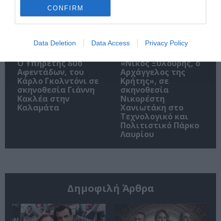
CONFIRM
Data Deletion
Data Access
Privacy Policy
Ο Υπηρέτης δύο
«Νίκος Ξυλούρης, ο
Αφεντάδων, του
Αρχάγγελος της
Κάρλο Γκολντόνι σε
Κρήτης», σε
σκηνοθεσία Γιάννη
σκηνοθεσία
Κακλέα στην
Νικορέστη
Καλαμάτα
Χανιωτάκη στο
Τεχνολογικό και
Πολιτιστικό Πάρκο
Λαυρίου
Δημοφιλή Άρθρα