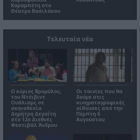
Καραμπέτη στο
Θέατρο Βασιλάκου
Τελευταία νέα
O κύριος Βρομύλος,
Οι ταινίες που θα
του Ντέιβιντ
δούμε στις
Ουάλιαμς σε
κινηματογραφικές
σκηνοθεσία
αίθουσες από την
Δημήτρη Δεγαΐτη
Πέμπτη 6
στο 12ο Διεθνές
Αυγούστου
Φεστιβάλ Άνδρου