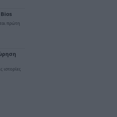
 Bios
ται πρώτη
εώρηση
ς ιστορίες