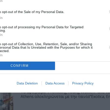
In
o opt-out of the Sale of my Personal Data.
In
to opt-out of processing my Personal Data for Targeted
ing.
In
o opt-out of Collection, Use, Retention, Sale, and/or Sharing
ersonal Data that Is Unrelated with the Purposes for which it
lected.
υν το
In
CONFIRM
ΣΙΝΕΜΑ / ΝΕΑ
Exotica, Erotica, Etc.: Η ταινία της
Ευαγγελίας Κρανιώτη στο Bios
Data Deletion
Data Access
Privacy Policy
Το αφιέρωμα “Promising Young Women” από τ
Athens ολοκληρώνεται με την ταινία“Exotica, Erot