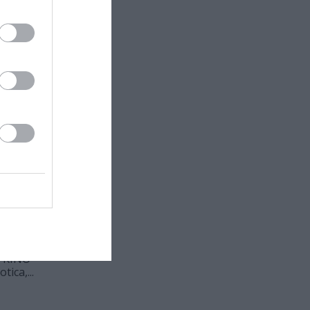
ο KINO
ica,...