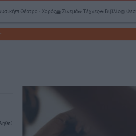
υσική
Θέατρο - Χορός
Σινεμά
Τέχνες
Βιβλίο
Φεσ
r
ληθεί