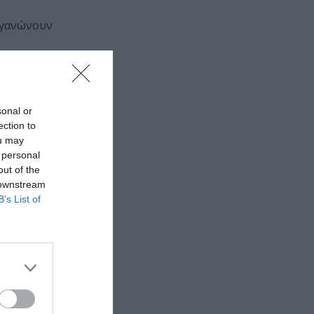
οργανώνουν
ριτικής
sonal or
ection to
λοκληρωμένο
ou may
 personal
out of the
 downstream
B’s List of