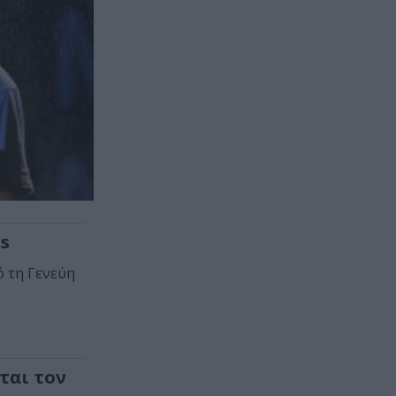
s
ό τη Γενεύη
ται τον