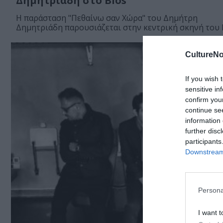
Δημητριάδη στο Bios
H παράσταση "Πεθαίνω σαν Χώρα" του Δημήτρη
Δημητριάδη παρουσιάζεται στην κεντρική σκηνή του B
CultureNo
If you wish 
sensitive in
confirm you
continue se
information 
further disc
participants
Downstream 
Persona
I want t