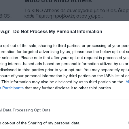
Μάιο στο KINO Athens
Το KINO Athens σε συνεργασία με το Bios, δι
IOS...
κάθε Πέμπτη προβολές στον χώρο...
ΘΕΜΑΤΑ / ΝΕΑ
w.gr -
Do Not Process My Personal Information
Acting on camera: Σεμινάριο υποκ
στο Bios
to opt-out of the sale, sharing to third parties, or processing of your per
formation for targeted advertising by us, please use the below opt-out s
Το Acting on Camera είναι ένα εντατικό και ο
r selection. Please note that after your opt-out request is processed y
σεμινάριο υποκριτικής για την κάμερα,...
eing interest-based ads based on personal information utilized by us or
disclosed to third parties prior to your opt-out. You may separately opt-
losure of your personal information by third parties on the IAB’s list of
. This information may also be disclosed by us to third parties on the
IA
Participants
that may further disclose it to other third parties.
l Data Processing Opt Outs
o opt-out of the Sharing of my personal data.