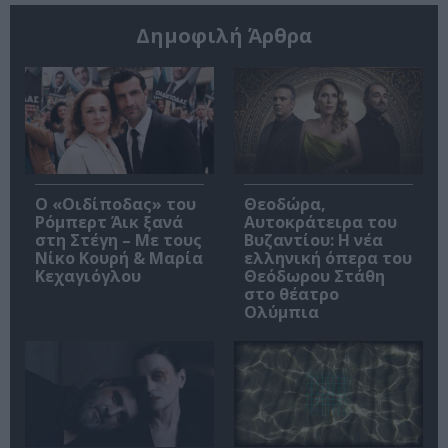
Δημοφιλή Άρθρα
O «Οιδίποδας» του
Θεοδώρα,
Ρόμπερτ Άικ ξανά
Αυτοκράτειρα του
στη Στέγη – Με τους
Βυζαντίου: Η νέα
Νίκο Κουρή & Μαρία
ελληνική όπερα του
Κεχαγιόγλου
Θεόδωρου Στάθη
στο θέατρο
Ολύμπια