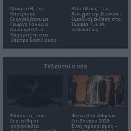
Μακμπέθ, της
32οι Πλοές – Το
Κατερίνας
Αίνιγμα της Εικόνας:
Ευαγγελάτου με
Ομαδική έκθεση στο
Γιώργο Γάλλο &
Ίδρυμα Π. & Μ.
Καρυοφυλλιά
Κυδωνιέως
Καραμπέτη στο
Θέατρο Βασιλάκου
Τελευταία νέα
Άλκηστις, του
Φεστιβάλ Αθηνών
Ευριπίδη σε
Επιδαύρου 2026:
σκηνοθεσία
Ένας προορισμός –