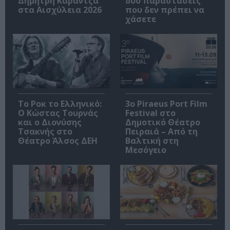
Δημήτρη Καραντζά
δύο παραστάσεις
στα Αισχύλεια 2026
που δεν πρέπει να
χάσετε
Το Ροκ το Ελληνικό:
3o Piraeus Port Film
Ο Κώστας Τουρνάς
Festival στο
και ο Διονύσης
Δημοτικό Θέατρο
Τσακνής στο
Πειραιά – Από τη
Θέατρο Άλσος ΔΕΗ
Βαλτική στη
Μεσόγειο