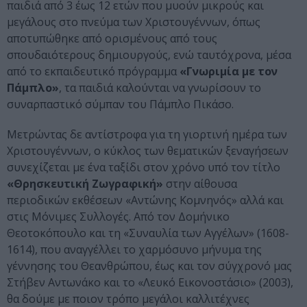
παιδιά από 3 έως 12 ετών που μυούν μικρούς και
μεγάλους στο πνεύμα των Χριστουγέννων, όπως
αποτυπώθηκε από ορισμένους από τους
σπουδαιότερους δημιουργούς, ενώ ταυτόχρονα, μέσα
από το εκπαιδευτικό πρόγραμμα
«Γνωριμία με τον
Πάμπλο»
, τα παιδιά καλούνται να γνωρίσουν το
συναρπαστικό σύμπαν του Πάμπλο Πικάσο.
Μετρώντας δε αντίστροφα για τη γιορτινή ημέρα των
Χριστουγέννων, ο κύκλος των θεματικών ξεναγήσεων
συνεχίζεται με ένα ταξίδι στον χρόνο υπό τον τίτλο
«Θρησκευτική Ζωγραφική»
στην αίθουσα
περιοδικών εκθέσεων «Αντώνης Κομνηνός» αλλά και
στις Μόνιμες Συλλογές. Από τον Δομήνικο
Θεοτοκόπουλο και τη «Συναυλία των Αγγέλων» (1608-
1614), που αναγγέλλει το χαρμόσυνο μήνυμα της
γέννησης του Θεανθρώπου, έως και τον σύγχρονό μας
Στήβεν Αντωνάκο και το «Λευκό Εικονοστάσιο» (2003),
θα δούμε με ποιον τρόπο μεγάλοι καλλιτέχνες