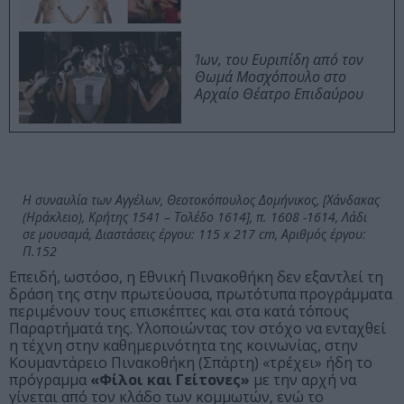
Ίων, του Ευριπίδη από τον
Θωμά Μοσχόπουλο στο
Αρχαίο Θέατρο Επιδαύρου
Η συναυλία των Αγγέλων, Θεοτοκόπουλος Δομήνικος, [Χάνδακας
(Ηράκλειο), Κρήτης 1541 – Τολέδο 1614], π. 1608 -1614, Λάδι
σε μουσαμά, Διαστάσεις έργου: 115 x 217 cm, Αριθμός έργου:
Π.152
Επειδή, ωστόσο, η Εθνική Πινακοθήκη δεν εξαντλεί τη
δράση της στην πρωτεύουσα, πρωτότυπα προγράμματα
περιμένουν τους επισκέπτες και στα κατά τόπους
Παραρτήματά της. Υλοποιώντας τον στόχο να ενταχθεί
η τέχνη στην καθημερινότητα της κοινωνίας, στην
Κουμαντάρειο Πινακοθήκη (Σπάρτη) «τρέχει» ήδη το
πρόγραμμα
«Φίλοι και Γείτονες»
με την αρχή να
γίνεται από τον κλάδο των κομμωτών, ενώ το