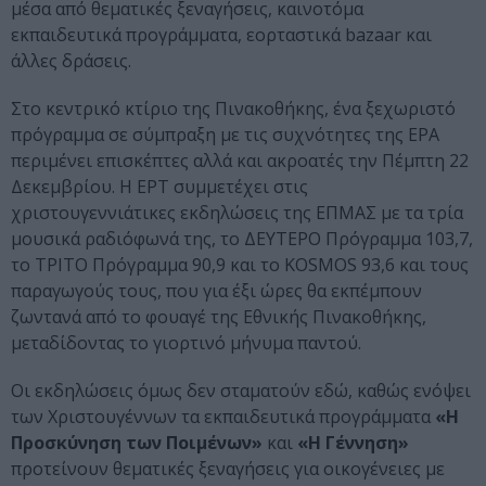
μέσα από θεματικές ξεναγήσεις, καινοτόμα
εκπαιδευτικά προγράμματα, εορταστικά bazaar και
άλλες δράσεις.
Στο κεντρικό κτίριο της Πινακοθήκης, ένα ξεχωριστό
πρόγραμμα σε σύμπραξη με τις συχνότητες της ΕΡΑ
περιμένει επισκέπτες αλλά και ακροατές την Πέμπτη 22
Δεκεμβρίου. Η ΕΡΤ συμμετέχει στις
χριστουγεννιάτικες εκδηλώσεις της ΕΠΜΑΣ με τα τρία
μουσικά ραδιόφωνά της, το ΔΕΥΤΕΡΟ Πρόγραμμα 103,7,
το ΤΡΙΤΟ Πρόγραμμα 90,9 και το KOSMOS 93,6 και τους
παραγωγούς τους, που για έξι ώρες θα εκπέμπουν
ζωντανά από το φουαγέ της Εθνικής Πινακοθήκης,
μεταδίδοντας το γιορτινό μήνυμα παντού.
Οι εκδηλώσεις όμως δεν σταματούν εδώ, καθώς ενόψει
των Χριστουγέννων τα εκπαιδευτικά προγράμματα
«Η
Προσκύνηση των Ποιμένων»
και
«Η Γέννηση»
προτείνουν θεματικές ξεναγήσεις για οικογένειες με