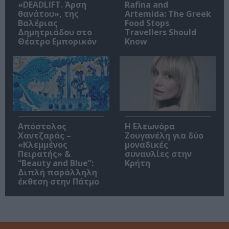
«DEADLIFT. Άρση
Rafina and
θανάτου», της
Artemida: The Greek
Βαλέριας
Food Stops
Δημητριάδου στο
Travellers Should
Θέατρο Εμπορικόν
Know
Απόστολος
Η Ελεωνόρα
Χαντζαράς –
Ζουγανέλη για δύο
«Κλεμμένος
μοναδικές
Πειρατής» &
συναυλίες στην
“Beauty and Blue”:
Κρήτη
Διπλή παράλληλη
έκθεση στην Πάτμο