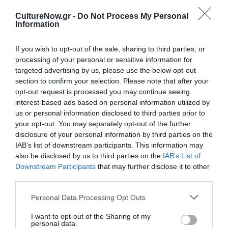
στις 18 Δεκεμβρίου παιδιά ηλικίας 13 έως 15 ετών θα
CultureNow.gr -
Do Not Process My Personal
δημιουργήσουν, με βάση το εικαστικό έργο του
Information
Παύλου Διονυσόπουλου
(περιβάλλοντα), στολίδια με
υλικά που βρίσκουμε στην καθημερινότητά μας.
If you wish to opt-out of the sale, sharing to third parties, or
Επίσης, από τις 10 έως τις 30 Δεκεμβρίου θα υπάρχει
processing of your personal or sensitive information for
bazaar βιβλίων με τις εκδόσεις του παραρτήματος σε
targeted advertising by us, please use the below opt-out
έκπτωση 50%.
section to confirm your selection. Please note that after your
opt-out request is processed you may continue seeing
Η Εθνική Πινακοθήκη – Μουσείο Αλεξάνδρου Σούτσου
interest-based ads based on personal information utilized by
παραμένει πάντα ένας πολυδιάστατος, ζωντανός
us or personal information disclosed to third parties prior to
your opt-out. You may separately opt-out of the further
οργανισμός σε ουσιαστική αλληλεπίδραση με την
disclosure of your personal information by third parties on the
κοινωνία. Γι’ αυτό όσοι βρεθείτε στην Αθήνα, στη
IAB’s list of downstream participants. This information may
Σπάρτη ή στο Ναύπλιο, ελάτε να γιορτάσουμε όλοι μαζί
also be disclosed by us to third parties on the
IAB’s List of
τα Χριστούγεννα στην
#ΠινακοθήκηΜΑΣ
!
Downstream Participants
that may further disclose it to other
third parties.
Κεντρική φωτογραφία θέματος: Χριστουγεννιάτικο δέντρο,
Βικάτος Σπύρος (Αργοστόλι Κεφαλλονιάς 1878 – Αθήνα
Personal Data Processing Opt Outs
1960), Λάδι σε μουσαμά, 77 x 105 cm, Αριθμός έργου: Π.484
I want to opt-out of the Sharing of my
personal data.