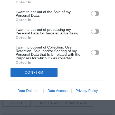
Διαβάστε επίσης:
Opted In
Εθνική Πινακοθήκη: Το πρόγραμμα 2023-2024 παρουσίασε η
I want to opt-out of the Sale of my
νέα Διευθύντρια Συραγώ Τσιάρα
Personal Data.
Opted In
Ακολουθήστε το Culturenow.gr στο
Google News
και
I want to opt-out of processing my
μάθετε πρώτοι όλες τις ειδήσεις
Personal Data for Targeted Advertising.
Opted In
Δείτε όλα τα
τελευταία νέα
για την Τέχνη και τον
I want to opt-out of Collection, Use,
Πολιτισμό στο
Culturenow.gr
Retention, Sale, and/or Sharing of my
Personal Data that Is Unrelated with the
Purposes for which it was collected.
Opted In
Νέοι Διαγωνισμοί
❯
CONFIRM
Tags
ΔΟΜΗΝΙΚΟΣ ΘΕΟΤΟΚΟΠΟΥΛΟΣ - EL GRECO
Data Deletion
Data Access
Privacy Policy
ΕΙΚΑΣΤΙΚΕΣ ΕΚΘΕΣΕΙΣ
ΕΚΠΑΙΔΕΥΤΙΚΑ ΠΡΟΓΡΑΜΜΑΤΑ
ΞΕΝΑΓΗΣΕΙΣ
ΠΑΖΑΡΙ ΒΙΒΛΙΟΥ - BAZAAR ΒΙΒΛΙΩΝ