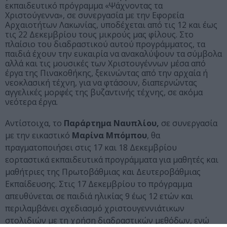
εκπαιδευτικό πρόγραμμα «Ψάχνοντας τα
Χριστούγεννα», σε συνεργασία με την Εφορεία
Αρχαιοτήτων Λακωνίας, υποδέχεται από τις 12 και έως
τις 22 Δεκεμβρίου τους μικρούς μας φίλους. Στο
πλαίσιο του διαδραστικού αυτού προγράμματος, τα
παιδιά έχουν την ευκαιρία να ανακαλύψουν τα σύμβολα
αλλά και τις μουσικές των Χριστουγέννων μέσα από
έργα της Πινακοθήκης, ξεκινώντας από την αρχαία ή
νεοκλασική τέχνη, για να φτάσουν, διαπερνώντας
αγγελικές μορφές της βυζαντινής τέχνης, σε ακόμα
νεότερα έργα.
Αντίστοιχα, το
Παράρτημα Ναυπλίου,
σε συνεργασία
με την εικαστικό
Μαρίνα Μπόμπου
, θα
πραγματοποιήσει στις 17 και 18 Δεκεμβρίου
εορταστικά εκπαιδευτικά προγράμματα για μαθητές και
μαθήτριες της Πρωτοβάθμιας και Δευτεροβάθμιας
Εκπαίδευσης. Στις 17 Δεκεμβρίου το πρόγραμμα
απευθύνεται σε παιδιά ηλικίας 9 έως 12 ετών και
περιλαμβάνει σχεδιασμό χριστουγεννιάτικων
στολιδιών με τη χρήση διαδραστικών μεθόδων, ενώ