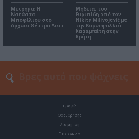
Μέτρημα: Η
Μήδεια, του
Νατάσσα
Ευριπίδη από τον
Μποφίλιου στο
Nikita Milivojević με
Αρχαίο Θέατρο Δίου
την Καρυοφυλλιά
Καραμπέτη στην
Κρήτη
Προφίλ
Οροι Χρήσης
Διαφήμιση
Επικοινωνία