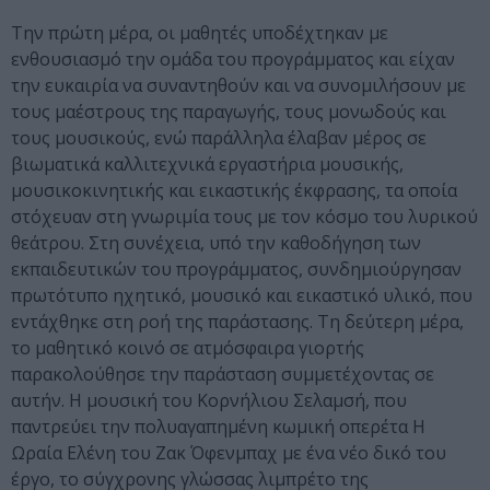
Την πρώτη μέρα, οι μαθητές υποδέχτηκαν με
ενθουσιασμό την ομάδα του προγράμματος και είχαν
την ευκαιρία να συναντηθούν και να συνομιλήσουν με
τους μαέστρους της παραγωγής, τους μονωδούς και
τους μουσικούς, ενώ παράλληλα έλαβαν μέρος σε
βιωματικά καλλιτεχνικά εργαστήρια μουσικής,
μουσικοκινητικής και εικαστικής έκφρασης, τα οποία
στόχευαν στη γνωριμία τους με τον κόσμο του λυρικού
θεάτρου. Στη συνέχεια, υπό την καθοδήγηση των
εκπαιδευτικών του προγράμματος, συνδημιούργησαν
πρωτότυπο ηχητικό, μουσικό και εικαστικό υλικό, που
εντάχθηκε στη ροή της παράστασης. Τη δεύτερη μέρα,
το μαθητικό κοινό σε ατμόσφαιρα γιορτής
παρακολούθησε την παράσταση συμμετέχοντας σε
αυτήν. Η μουσική του Κορνήλιου Σελαμσή, που
παντρεύει την πολυαγαπημένη κωμική οπερέτα Η
Ωραία Ελένη του Ζακ Όφενμπαχ με ένα νέο δικό του
έργο, το σύγχρονης γλώσσας λιμπρέτο της