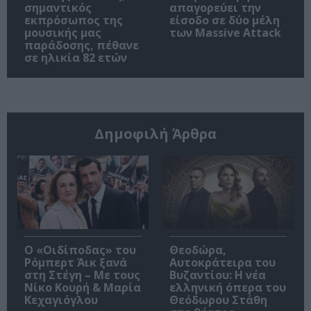
σημαντικός
απαγορεύει την
εκπρόσωπος της
είσοδο σε δύο μέλη
μουσικής μας
των Massive Attack
παράδοσης, πέθανε
σε ηλικία 82 ετών
Δημοφιλή Άρθρα
O «Οιδίποδας» του
Θεοδώρα,
Ρόμπερτ Άικ ξανά
Αυτοκράτειρα του
στη Στέγη – Με τους
Βυζαντίου: Η νέα
Νίκο Κουρή & Μαρία
ελληνική όπερα του
Κεχαγιόγλου
Θεόδωρου Στάθη