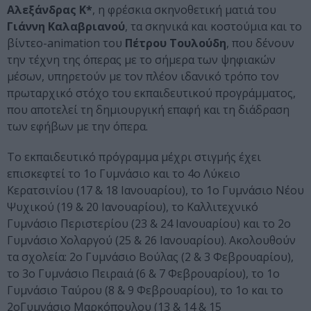
Αλεξάνδρας Κ*
, η φρέσκια σκηνοθετική ματιά του
Γιάννη Καλαβριανού
, τα σκηνικά και κοστούμια και το
βίντεο-animation του
Πέτρου Τουλούδη
, που δένουν
την τέχνη της όπερας με το σήμερα των ψηφιακών
μέσων, υπηρετούν με τον πλέον ιδανικό τρόπο τον
πρωταρχικό στόχο του εκπαιδευτικού προγράμματος,
που αποτελεί τη δημιουργική επαφή και τη διάδραση
των εφήβων με την όπερα.
Το εκπαιδευτικό πρόγραμμα μέχρι στιγμής έχει
επισκεφτεί το 1ο Γυμνάσιο και το 4ο Λύκειο
Κερατσινίου (17 & 18 Ιανουαρίου), το 1ο Γυμνάσιο Νέου
Ψυχικού (19 & 20 Ιανουαρίου), το Καλλιτεχνικό
Γυμνάσιο Περιστερίου (23 & 24 Ιανουαρίου) και το 2ο
Γυμνάσιο Χολαργού (25 & 26 Ιανουαρίου). Ακολουθούν
τα σχολεία: 2ο Γυμνάσιο Βούλας (2 & 3 Φεβρουαρίου),
το 3ο Γυμνάσιο Πειραιά (6 & 7 Φεβρουαρίου), το 1ο
Γυμνάσιο Ταύρου (8 & 9 Φεβρουαρίου), το 1ο και το
2οΓυμνάσιο Μαρκόπουλου (13 & 14 & 15