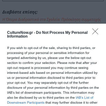
Διαβάστε επίσης:
Η Όπερα Διαδραστικά στα Σχολεία: Πρόσκληση συμμετοχής
στο εκπαιδευτικό πρόγραμμα από την Εθνική Λυρική Σκηνή
CultureNow.gr -
Do Not Process My Personal
Information
Ταυτότητα
If you wish to opt-out of the sale, sharing to third parties, or
Περισσότερες πληροφορίες:
nationalopera.gr
processing of your personal or sensitive information for
targeted advertising by us, please use the below opt-out
Ακολουθήστε το Culturenow.gr στο
Google News
και
section to confirm your selection. Please note that after your
μάθετε πρώτοι όλες τις ειδήσεις
opt-out request is processed you may continue seeing
interest-based ads based on personal information utilized by
Δείτε όλα τα
τελευταία νέα
για την Τέχνη και τον
us or personal information disclosed to third parties prior to
your opt-out. You may separately opt-out of the further
Πολιτισμό στο
Culturenow.gr
disclosure of your personal information by third parties on the
IAB’s list of downstream participants. This information may
Νέοι Διαγωνισμοί
❯
also be disclosed by us to third parties on the
IAB’s List of
Downstream Participants
that may further disclose it to other