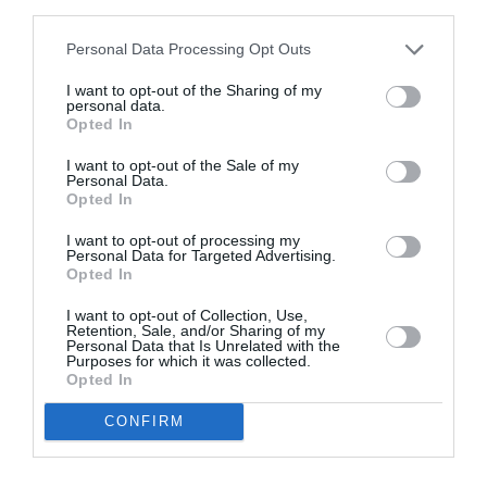
Tags
third parties.
ΓΙΑΝΝΗΣ ΚΑΛΑΒΡΙΑΝΟΣ
ΔΡΑΣΤΗΡΙΟΤΗΤΕΣ ΓΙΑ ΠΑΙΔΙΑ
Personal Data Processing Opt Outs
ΕΚΠΑΙΔΕΥΤΙΚΑ ΠΡΟΓΡΑΜΜΑΤΑ
ΚΛΑΣΙΚΗ - ΟΠΕΡΑ
I want to opt-out of the Sharing of my
personal data.
ΚΟΡΝΗΛΙΟΣ ΣΕΛΑΜΣΗΣ
Opted In
I want to opt-out of the Sale of my
Newsletter
Personal Data.
Opted In
Κάθε βδομάδα στο e-mail σας τα τελευταία νέα για
την Τέχνη και τον Πολιτισμό!
I want to opt-out of processing my
Personal Data for Targeted Advertising.
Opted In
I want to opt-out of Collection, Use,
Retention, Sale, and/or Sharing of my
Personal Data that Is Unrelated with the
Purposes for which it was collected.
Opted In
Ακολουθήστε το Culturenow.gr
CONFIRM