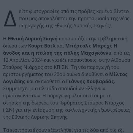
Δ
είτε φωτογραφίες από τις πρόβες και ένα βίντεο
που μας αποκαλύπτει την προετοιμασία της νέας
παραγωγής της Εθνικής Λυρικής Σκηνής!
Η
Εθνική Λυρική Σκηνή
παρουσιάζει την εμβληματική
όπερα των
Κουρτ Βάιλ
και
Μπέρτολτ Μπρεχτ Η
άνοδος και η πτώση της πόλης Μαχαγκόννυ
, από τις
12 Απριλίου 2024 και για έξι παραστάσεις, στην Αίθουσα
Σταύρος Νιάρχος στο ΚΠΙΣΝ. Τη νέα παραγωγή του
αριστουργήματος του 20ού αιώνα διευθύνει ο
Μίλτος
Λογιάδης
και σκηνοθετεί ο
Γιάννης Χουβαρδάς.
Συμμετέχει μια πλειάδα σπουδαίων Ελλήνων
πρωταγωνιστών. Η παραγωγή υλοποιείται με τη
στήριξη της δωρεάς του Ιδρύματος Σταύρος Νιάρχος
(ΙΣΝ) για την ενίσχυση της καλλιτεχνικής εξωστρέφειας
της Εθνικής Λυρικής Σκηνής.
Τα εισιτήρια έχουν εξαντληθεί για τις δύο από τις έξι