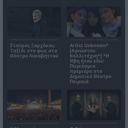
Σταύρος Ξαρχάκος:
Artist Unknown*
Ταξίδι στο φως στο
[Αγνώστου
Θέατρο Λυκαβηττού
Καλλιτέχνη*] *Η
Ήβη ήταν εδώ:
Παγκόσμια
πρεμιέρα στο
Δημοτικό Θέατρο
Πειραιά