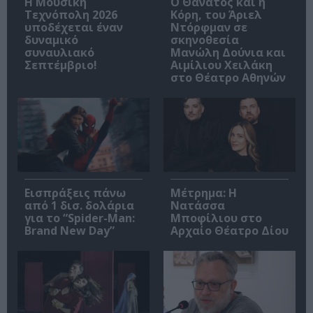
Η Μουσική
Ο Θάνατος και η
Τεχνόπολη 2026
Κόρη, του Άριελ
υποδέχεται έναν
Ντόρφμαν σε
δυναμικό
σκηνοθεσία
συναυλιακό
Μανώλη Δούνια και
Σεπτέμβριο!
Αιμίλιου Χειλάκη
στο Θέατρο Αθηνών
Εισπράξεις πάνω
Μέτρημα: Η
από 1 δισ. δολάρια
Νατάσσα
για το “Spider-Man:
Μποφίλιου στο
Brand New Day”
Αρχαίο Θέατρο Δίου