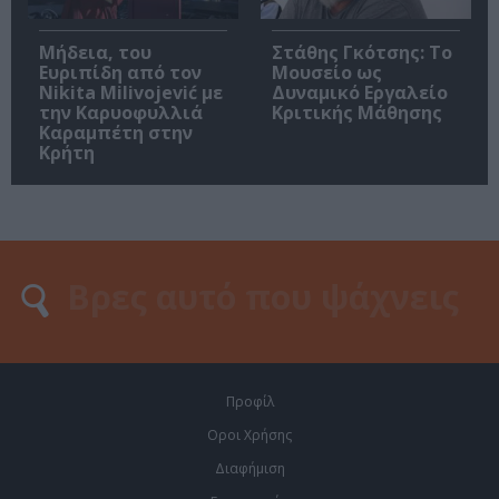
Μήδεια, του
Στάθης Γκότσης: Το
Ευριπίδη από τον
Μουσείο ως
Nikita Milivojević με
Δυναμικό Εργαλείο
την Καρυοφυλλιά
Κριτικής Μάθησης
Καραμπέτη στην
Κρήτη
Προφίλ
Οροι Χρήσης
Διαφήμιση