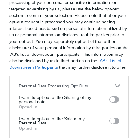
Δείτε όλα τα
τελευταία νέα
για την Τέχνη και τον
processing of your personal or sensitive information for
Πολιτισμό στο
Culturenow.gr
targeted advertising by us, please use the below opt-out
section to confirm your selection. Please note that after your
opt-out request is processed you may continue seeing
Νέοι Διαγωνισμοί
❯
interest-based ads based on personal information utilized by
us or personal information disclosed to third parties prior to
Tags
your opt-out. You may separately opt-out of the further
disclosure of your personal information by third parties on the
ΓΙΑΝΝΗΣ ΧΟΥΒΑΡΔΑΣ
ΙΔΡΥΜΑ ΣΤΑΥΡΟΣ ΝΙΑΡΧΟΣ
IAB’s list of downstream participants. This information may
also be disclosed by us to third parties on the
IAB’s List of
ΚΛΑΣΙΚΗ - ΟΠΕΡΑ
ΜΠΕΡΤΟΛΤ ΜΠΡΕΧΤ
Downstream Participants
that may further disclose it to other
third parties.
Newsletter
Personal Data Processing Opt Outs
Κάθε βδομάδα στο e-mail σας τα τελευταία νέα για
την Τέχνη και τον Πολιτισμό!
I want to opt-out of the Sharing of my
personal data.
Opted In
I want to opt-out of the Sale of my
Personal Data.
Opted In
Ακολουθήστε το Culturenow.gr