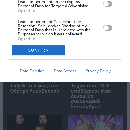
I want to opt-out of processing my
Personal Data for Targeted Advertising.
Opted In
I want to opt-out of Collection, Use,
Retention, Sale, and/or Sharing of my
Personal Data that Is Unrelated with the
Σχετικά Άρθρα
Purposes for which it was collected.
Opted In
CONFIRM
Data Deletion
Data Access
Privacy Policy
Σταύρος Ξαρχάκος:
Η Μουσική
Ταξίδι στο φως στο
Τεχνόπολη 2026
Θέατρο Λυκαβηττού
υποδέχεται έναν
δυναμικό
συναυλιακό
Σεπτέμβριο!