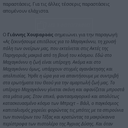
παραστάσεις. Για τις άλλες τέσσερις παραστάσεις
απομένουν ελάχιστα.
ΔΕΣ 3 ΦΩΤΟΓΡΑΦΙΕΣ
O
Γιάννης Χουβαρδάς
σημειώνει για την παραγωγή:
«
Ας ξεκινήσουμε επιτέλους για το Μαγαγκόννυ, τη χρυσή
πόλη των ονείρων μας, που εκτείνεται στις Ακτές της
Παρηγοριάς μακριά από τη βουή του κόσμου. Εδώ στο
Μαχαγκόννυ η ζωή είναι υπέροχη. Ακόμα και στο
Μαχαγκόννυ όμως, υπάρχουν στιγμές αγανάκτησης και
απελπισίας. Ήρθε η ώρα για να απαντήσουμε με συντριβή
στα ερωτήματα του Θεού για την αμαρτωλή ζωή μας. Το
υπέροχο Μαχαγκόννυ γίνεται σκόνη και αφανίζεται μπροστά
στα μάτια μας. Στον επικό, φαντασμαγορικό και απολύτως
κατασκευασμένο κόσμο των Μπρεχτ – Βάιλ, ο παγκόσμιος
καπιταλισμός χορεύει φορώντας τις μπότες με τα σπιρούνια
των πιονιέρων του Τέξας και κρατώντας τα μακρύκαννα
περίστροφα των πιστολέρο της Άγριας Δύσης. Και όταν