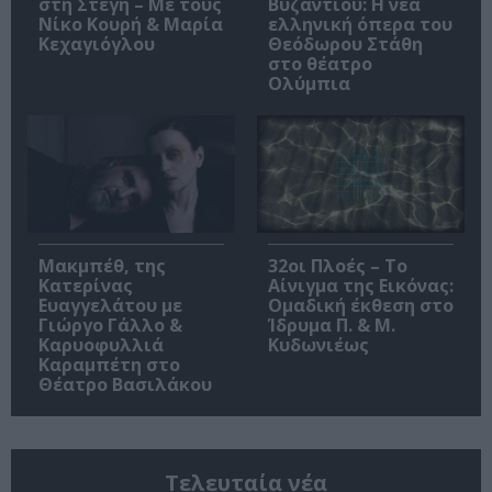
στη Στέγη – Με τους
Βυζαντίου: Η νέα
Νίκο Κουρή & Μαρία
ελληνική όπερα του
Κεχαγιόγλου
Θεόδωρου Στάθη
στο θέατρο
Ολύμπια
Μακμπέθ, της
32οι Πλοές – Το
Κατερίνας
Αίνιγμα της Εικόνας:
Ευαγγελάτου με
Ομαδική έκθεση στο
Γιώργο Γάλλο &
Ίδρυμα Π. & Μ.
Καρυοφυλλιά
Κυδωνιέως
Καραμπέτη στο
Θέατρο Βασιλάκου
Τελευταία νέα