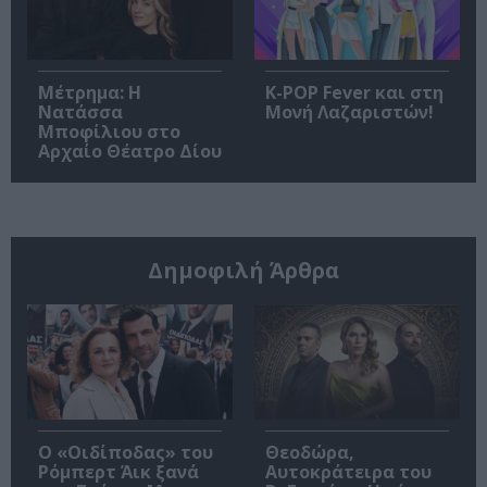
Μέτρημα: Η
K-POP Fever και στη
Νατάσσα
Μονή Λαζαριστών!
Μποφίλιου στο
Αρχαίο Θέατρο Δίου
Δημοφιλή Άρθρα
O «Οιδίποδας» του
Θεοδώρα,
Ρόμπερτ Άικ ξανά
Αυτοκράτειρα του