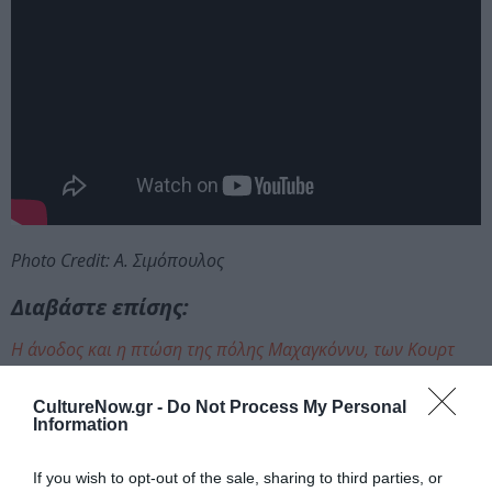
Photo Credit: Α. Σιμόπουλος
Διαβάστε επίσης:
Η άνοδος και η πτώση της πόλης Μαχαγκόννυ, των Κουρτ
Βάιλ και Μπέρτολτ Μπρεχτ στην Εθνική Λυρική Σκηνή
CultureNow.gr -
Do Not Process My Personal
Ακολουθήστε το Culturenow.gr στο
Google News
και
Information
μάθετε πρώτοι όλες τις ειδήσεις
If you wish to opt-out of the sale, sharing to third parties, or