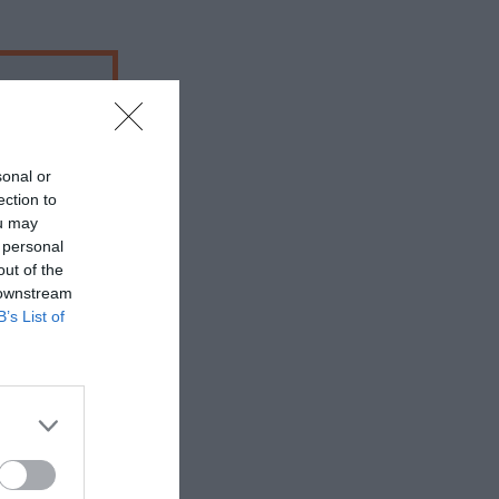
sonal or
μα)
ection to
ou may
 personal
out of the
 downstream
B’s List of