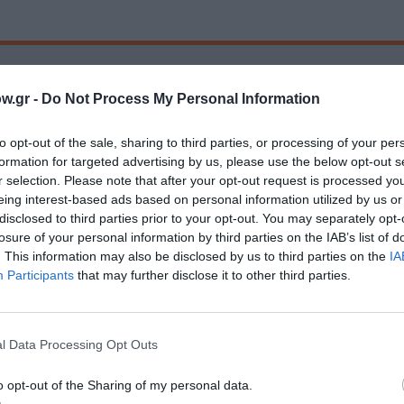
w.gr -
Do Not Process My Personal Information
Τοποθεσία:
to opt-out of the sale, sharing to third parties, or processing of your per
Διάφορες τοποθεσίες (δείτε το αναλυτικό πρόγραμ
formation for targeted advertising by us, please use the below opt-out s
r selection. Please note that after your opt-out request is processed y
Άστορ
Θέατρο Olvio
eing interest-based ads based on personal information utilized by us or
disclosed to third parties prior to your opt-out. You may separately opt-
losure of your personal information by third parties on the IAB’s list of
. This information may also be disclosed by us to third parties on the
IA
 Είσοδος δωρεάν / Απαιτείται ηλεκτρονική κράτηση
Participants
that may further disclose it to other third parties.
l Data Processing Opt Outs
μάθετε πρώτοι όλες τις ειδήσεις
o opt-out of the Sharing of my personal data.