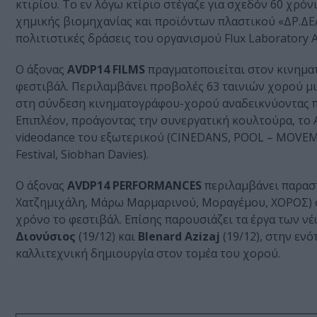
κτιρίου. Το εν λόγω κτίριο στέγαζε για σχεδόν 60 χρό
χημικής βιομηχανίας και προϊόντων πλαστικού «ΔΡ.ΔΕΛΗ
πολιτιστικές δράσεις του οργανισμού Flux Laboratory A
Ο άξονας
AVDP14 FILMS
πραγματοποιείται στον κινηματ
φεστιβάλ. Περιλαμβάνει προβολές 63 ταινιών χορού μι
στη σύνδεση κινηματογράφου-χορού αναδεικνύοντας πο
Eπιπλέον, προάγοντας την συνεργατική κουλτούρα, το 
videodance του εξωτερικού (CINEDANS, POOL – MOVEMENT
Festival, Siobhan Davies).
Ο άξονας
AVDP14 PERFORMANCES
περιλαμβάνει παρασ
Χατζημιχάλη, Μάρω Μαρμαρινού, Μοραγέμου, ΧΟΡΟΣ) σ
χρόνο το φεστιβάλ. Επίσης παρουσιάζει τα έργα των 
Διονύσιος
(19/12) και
Blenard Azizaj
(19/12), στην εν
καλλιτεχνική δημιουργία στον τομέα του χορού.