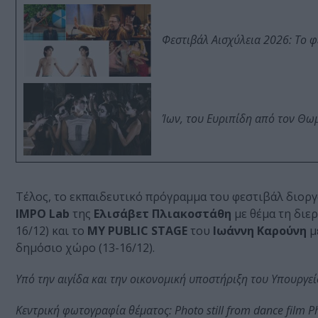
Φεστιβάλ Αισχύλεια 2026: Το 
Ίων, του Ευριπίδη από τον Θ
Τέλος, το εκπαιδευτικό πρόγραμμα του φεστιβάλ διοργ
IMPO Lab
της
Ελισάβετ Πλιακοστάθη
με θέμα τη διε
16/12) και το
MY PUBLIC STAGE
του
Ιωάννη Καρούνη
μ
δημόσιο χώρο (13-16/12).
Υπό την αιγίδα και την οικονομική υποστήριξη του Υπουργεί
Κεντρική φωτογραφία θέματος: Photo still from dance film P