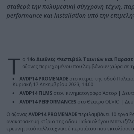
σταθερά την πολυμεσική σύγχρονη τέχνη, παρο
performance και installation υπό την επιμελητι
Τ
ο
14o Διεθνές Φεστιβάλ Ταινιών και Παραστά
άξονες περιεχομένου που λαμβάνουν χώρα σε τρ
AVDP14 PROMENADE
στο κτίριο της οδού Παλαιο
Κυριακή 17 Δεκεμβρίου 2023, 14.00
AVDP14 FILMS
στον κινηματογράφο Άστορ | Δευτέ
AVDP14 PERFORMANCES
στο Θέατρο OLVIO | Δευτ
Ο άξονας
AVDP14 PROMENADE
περιλαμβάνει 10 έργα Pe
ανακατασκευή κτίριο της οδού Παλαιολόγου Μπενιζέλου 
ερευνητικού καλλιτεχνικού περιπάτου που εκτυλίσσετα