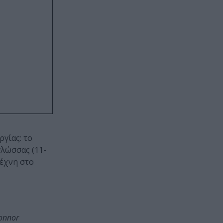
γίας: το
γλώσσας (11-
τέχνη στο
Connor