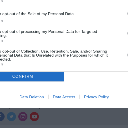
In
ολιτισμό στο
Culturenow.gr
o opt-out of the Sale of my Personal Data.
r
Δες
In
to opt-out of processing my Personal Data for Targeted
ing.
In
ΕΣ ΤΑΙΝΙΕΣ
ΠΕΙΡΑΜΑΤΙΚΟ - MULTI SHOWS - PERFORMANCE
o opt-out of Collection, Use, Retention, Sale, and/or Sharing
ersonal Data that Is Unrelated with the Purposes for which it
ΙΒΑΛ ΧΟΡΟΥ
lected.
In
CONFIRM
νη και τον Πολιτισμό!
Data Deletion
Data Access
Privacy Policy
λουθήστε το Culturenow.gr