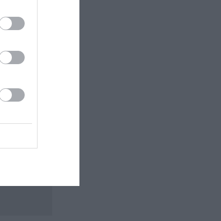
 εδώ!
❯