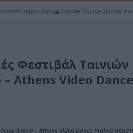
υσική
Θέατρο - Χορός
Σινεμά
Τέχνες
Βιβλίο
Φεσ
νές Φεστιβάλ Ταινιών 
– Athens Video Danc
σεων Χορού – Athens Video Dance Project υποστ