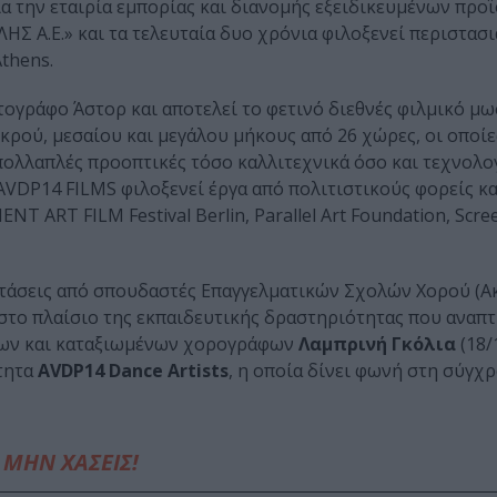
νια την εταιρία εμπορίας και διανομής εξειδικευμένων προ
Σ Α.Ε.» και τα τελευταία δυο χρόνια φιλοξενεί περιστασ
thens.
ογράφο Άστορ και αποτελεί το φετινό διεθνές φιλμικό μω
κρού, μεσαίου και μεγάλου μήκους από 26 χώρες, οι οποίε
λλαπλές προοπτικές τόσο καλλιτεχνικά όσο και τεχνολογ
AVDP14 FILMS φιλοξενεί έργα από πολιτιστικούς φορείς κ
 ART FILM Festival Berlin, Parallel Art Foundation, Scr
τάσεις από σπουδαστές Επαγγελματικών Σχολών Χορού (Ακ
το πλαίσιο της εκπαιδευτικής δραστηριότητας που αναπτ
νέων και καταξιωμένων χορογράφων
Λαμπρινή Γκόλια
(18/
ότητα
AVDP14 Dance Artists
, η οποία δίνει φωνή στη σύγχ
ΜΗΝ ΧΑΣΕΙΣ!