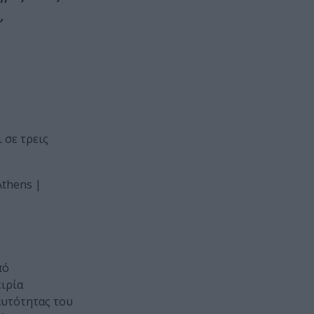
,
 σε τρεις
Athens |
πό
ειρία
αυτότητας του