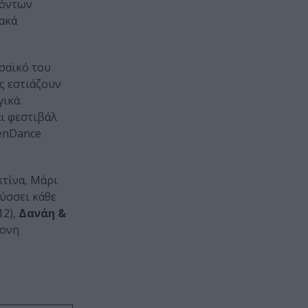
ϊόντων
ιακά
σαϊκό του
ς εστιάζουν
ικά.
αι φεστιβάλ
eenDance
τίνα, Μάρι
ύσσει κάθε
12),
Δανάη &
ρονη