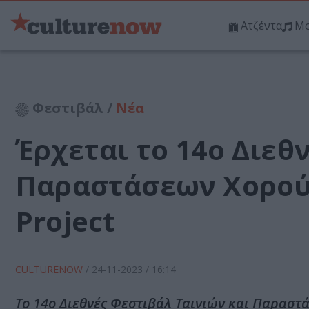
Ατζέντα
Μο
Φεστιβάλ /
Νέα
Έρχεται το 14o Διεθ
Παραστάσεων Χορού 
Project
CULTURENOW
/
24-11-2023
/ 16:14
To 14o Διεθνές Φεστιβάλ Ταινιών και Παραστά