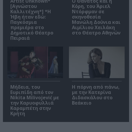
Artist Unknown*
Ο Θάνατος και η
[Αγνώστου
Κόρη, του Άριελ
Καλλιτέχνη*] *Η
Ντόρφμαν σε
Ήβη ήταν εδώ:
σκηνοθεσία
Παγκόσμια
Μανώλη Δούνια και
πρεμιέρα στο
Αιμίλιου Χειλάκη
Δημοτικό Θέατρο
στο Θέατρο Αθηνών
Πειραιά
Μήδεια, του
Η πόρνη από πάνω,
Ευριπίδη από τον
με την Κατερίνα
Nikita Milivojević με
Διδασκάλου στο
την Καρυοφυλλιά
Βεάκειο
Καραμπέτη στην
Κρήτη