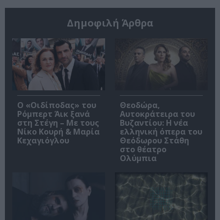
Δημοφιλή Άρθρα
O «Οιδίποδας» του
Θεοδώρα,
Ρόμπερτ Άικ ξανά
Αυτοκράτειρα του
στη Στέγη – Με τους
Βυζαντίου: Η νέα
Νίκο Κουρή & Μαρία
ελληνική όπερα του
Κεχαγιόγλου
Θεόδωρου Στάθη
στο θέατρο
Ολύμπια