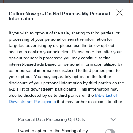
τηλ. 6932 460616 & 6972 315743 (11.00 – 14.00)
CultureNow.gr -
Do Not Process My Personal
Information
kambanellismuseum@naxos.gov.gr
If you wish to opt-out of the sale, sharing to third parties, or
processing of your personal or sensitive information for
Ακολουθήστε το Culturenow.gr στο
Google News
και
targeted advertising by us, please use the below opt-out
μάθετε πρώτοι όλες τις ειδήσεις
section to confirm your selection. Please note that after your
opt-out request is processed you may continue seeing
Δείτε όλα τα
τελευταία νέα
για την Τέχνη και τον
interest-based ads based on personal information utilized by
Πολιτισμό στο
Culturenow.gr
us or personal information disclosed to third parties prior to
your opt-out. You may separately opt-out of the further
disclosure of your personal information by third parties on the
Νέοι Διαγωνισμοί
❯
IAB’s list of downstream participants. This information may
also be disclosed by us to third parties on the
IAB’s List of
Tags
Downstream Participants
that may further disclose it to other
third parties.
ΙΑΚΩΒΟΣ ΚΑΜΠΑΝΕΛΛΗΣ
ΧΡΥΣΑ ΣΠΗΛΙΩΤΗ
Personal Data Processing Opt Outs
Newsletter
I want to opt-out of the Sharing of my