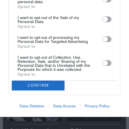
personal data.
Κάθε βδομάδα στο e-mail σας τα τελευταία νέα για
Opted In
την Τέχνη και τον Πολιτισμό!
I want to opt-out of the Sale of my
Personal Data.
Opted In
I want to opt-out of processing my
Personal Data for Targeted Advertising.
Opted In
Ακολουθήστε το Culturenow.gr
I want to opt-out of Collection, Use,
Retention, Sale, and/or Sharing of my
Personal Data that Is Unrelated with the
Purposes for which it was collected.
Opted In
Σχετικά Άρθρα
CONFIRM
Data Deletion
Data Access
Privacy Policy