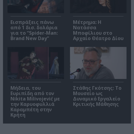
Εισπράξεις πάνω
Μέτρημα: Η
από 1 δισ. δολάρια
Νατάσσα
για το “Spider-Man:
Μποφίλιου στο
Brand New Day”
Αρχαίο Θέατρο Δίου
Μήδεια, του
Στάθης Γκότσης: Το
Ευριπίδη από τον
Μουσείο ως
Nikita Milivojević με
Δυναμικό Εργαλείο
την Καρυοφυλλιά
Κριτικής Μάθησης
Καραμπέτη στην
Κρήτη