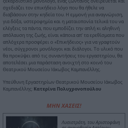
ξεκαρδιστικό μονόλογο, ένας ζωντανός ονειρεύεται και
σχεδιάζει τον επικήδειο λόγο που θα ήθελε να
διαβάσουν στην κηδεία του. Η εμμονή για αναγνώριση,
για δόξα, υστεροφημία και η ματαιοπονία τελικά του να
ελέγξεις τα πάντα, που εμποδίζει την απλή κι αληθινή
απόλαυση της ζωής, είναι κάποια απ’ τα ερεθίσματα που
απλόχερα προσφέρει ο «Επικήδειος» για να γραφτούν
νέοι, σύγχρονοι μονόλογοι και διάλογοι. Το υλικό που
θα προκύψει από τις συναντήσεις του εργαστηρίου, θα
αποτελέσει μια παράσταση ανοιχτή στο κοινό του
Θεατρικού Μουσείου Ιάκωβος Καμπανέλλης.
Υπεύθυνη Εργαστηρίων Θεατρικού Μουσείου Ιάκωβος
Καμπανέλλης:
Κατερίνα Πολυχρονοπούλου
ΜΗΝ ΧΑΣΕΙΣ!
Λυσιστράτη, του Αριστοφάνη
σε σκηνοθεσία Αστέριου