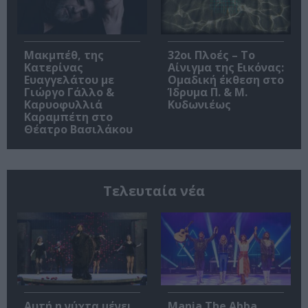
Μακμπέθ, της
32οι Πλοές – Το
Κατερίνας
Αίνιγμα της Εικόνας:
Ευαγγελάτου με
Ομαδική έκθεση στο
Γιώργο Γάλλο &
Ίδρυμα Π. & Μ.
Καρυοφυλλιά
Κυδωνιέως
Καραμπέτη στο
Θέατρο Βασιλάκου
Τελευταία νέα
Αυτή η νύχτα μένει,
Mania The Abba