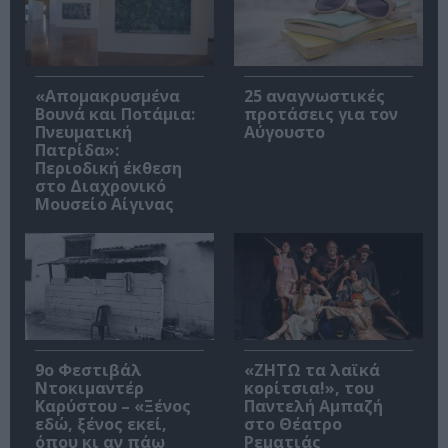
«Απομακρυσμένα
25 αναγνωστικές
Βουνά και Ποτάμια:
προτάσεις για τον
Πνευματική
Αύγουστο
Πατρίδα»:
Περιοδική έκθεση
στο Διαχρονικό
Μουσείο Αίγινας
9ο Φεστιβάλ
«ΖΗΤΩ τα λαϊκά
Ντοκιμαντέρ
κορίτσια!», του
Καρύστου – «Ξένος
Παντελή Αμπαζή
εδώ, ξένος εκεί,
στο Θέατρο
όπου κι αν πάω
Ρεματιάς