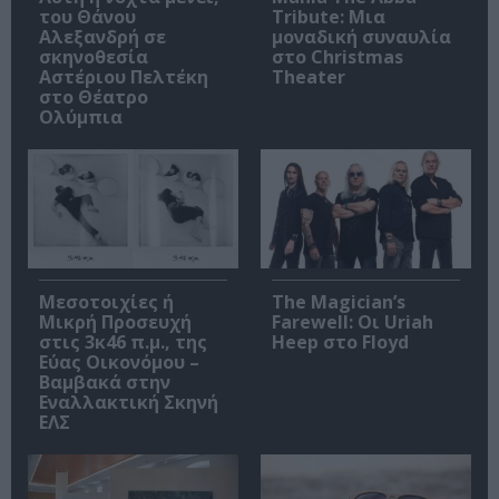
του Θάνου
Tribute: Μια
Αλεξανδρή σε
μοναδική συναυλία
σκηνοθεσία
στο Christmas
Αστέριου Πελτέκη
Theater
στο Θέατρο
Ολύμπια
Μεσοτοιχίες ή
The Magician’s
Μικρή Προσευχή
Farewell: Οι Uriah
στις 3κ46 π.μ., της
Heep στο Floyd
Εύας Οικονόμου –
Βαμβακά στην
Εναλλακτική Σκηνή
ΕΛΣ