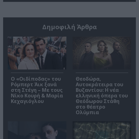
Δημοφιλή Άρθρα
O «Οιδίποδας» του
Θεοδώρα,
Ρόμπερτ Άικ ξανά
Αυτοκράτειρα του
στη Στέγη – Με τους
Βυζαντίου: Η νέα
Νίκο Κουρή & Μαρία
ελληνική όπερα του
Κεχαγιόγλου
Θεόδωρου Στάθη
στο θέατρο
Ολύμπια