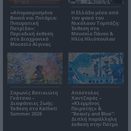
«Απομακρυσμένα
Η Ελλάδα μέσα από
Βουνά και Ποτάμια:
τον φακό του
Πνευματική
Νικόλαου Τομπάζη:
Πατρίδα»:
Έκθεση στο
Περιοδική έκθεση
Μουσείο Πάνου &
στο Διαχρονικό
Ηλία Ηλιόπουλου
Μουσείο Αίγινας
Σαρωνίς Βατικιώτη
Απόστολος
Γκάτσου –
Χαντζαράς –
Διαφάνειες Ζωής:
«Κλεμμένος
Έκθεση στο Katheti
Πειρατής» &
Summer 2026
“Beauty and Blue”:
Διπλή παράλληλη
έκθεση στην Πάτμο