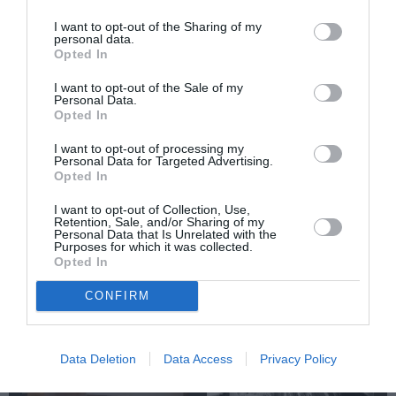
Newsletter
I want to opt-out of the Sharing of my
personal data.
Κάθε βδομάδα στο e-mail σας τα τελευταία νέα για
Opted In
την Τέχνη και τον Πολιτισμό!
I want to opt-out of the Sale of my
Personal Data.
Opted In
I want to opt-out of processing my
Personal Data for Targeted Advertising.
Opted In
Ακολουθήστε το Culturenow.gr
I want to opt-out of Collection, Use,
Retention, Sale, and/or Sharing of my
Personal Data that Is Unrelated with the
Purposes for which it was collected.
Opted In
Σχετικά Άρθρα
CONFIRM
Data Deletion
Data Access
Privacy Policy