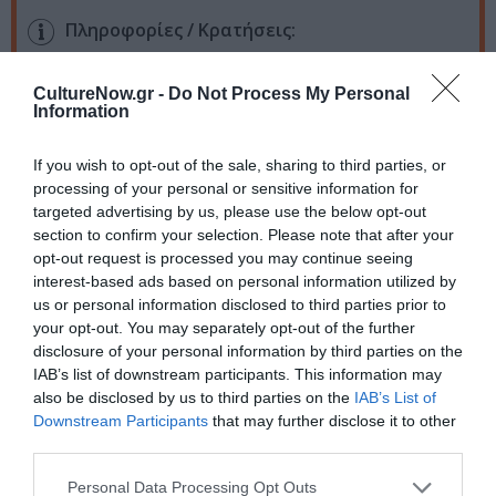
Πληροφορίες / Κρατήσεις:
Τηλ.: 210 3680052 |
www.hau.gr/culture
CultureNow.gr -
Do Not Process My Personal
Information
Ακολουθήστε το Culturenow.gr στο
Google News
και
μάθετε πρώτοι όλες τις ειδήσεις
If you wish to opt-out of the sale, sharing to third parties, or
processing of your personal or sensitive information for
Δείτε όλα τα
τελευταία νέα
για την Τέχνη και τον
targeted advertising by us, please use the below opt-out
Πολιτισμό στο
Culturenow.gr
section to confirm your selection. Please note that after your
opt-out request is processed you may continue seeing
interest-based ads based on personal information utilized by
Νέοι Διαγωνισμοί
❯
us or personal information disclosed to third parties prior to
your opt-out. You may separately opt-out of the further
Tags
disclosure of your personal information by third parties on the
IAB’s list of downstream participants. This information may
ΓΚΑΛΕΡΙ ΤΕΧΝΗΣ - ΑΙΘΟΥΣΕΣ ΤΕΧΝΗΣ
also be disclosed by us to third parties on the
IAB’s List of
Downstream Participants
that may further disclose it to other
ΔΩΡΕΑΝ ΕΚΔΗΛΩΣΕΙΣ
ΕΙΚΑΣΤΙΚΕΣ ΕΚΘΕΣΕΙΣ
third parties.
ΕΛΛΗΝΟΑΜΕΡΙΚΑΝΙΚΗ ΕΝΩΣΗ
ΦΩΤΟΓΡΑΦΙΑ
Personal Data Processing Opt Outs