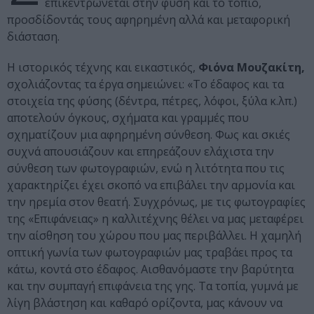
επικεντρώνεται στην φύση και το τοπίο,
προσδίδοντάς τους αφηρημένη αλλά και μεταφορική
διάσταση.
Η ιστορικός τέχνης και εικαστικός,
Φιόνα Μουζακίτη,
σχολιάζοντας τα έργα σημειώνει: «Το έδαφος και τα
στοιχεία της φύσης (δέντρα, πέτρες, λόφοι, ξύλα κ.λπ.)
αποτελούν όγκους, σχήματα και γραμμές που
σχηματίζουν μια αφηρημένη σύνθεση. Φως και σκιές
συχνά απουσιάζουν και επηρεάζουν ελάχιστα την
σύνθεση των φωτογραφιών, ενώ η λιτότητα που τις
χαρακτηρίζει έχει σκοπό να επιβάλει την αρμονία και
την ηρεμία στον θεατή. Συγχρόνως, με τις φωτογραφίες
της «Επιφάνειας» η καλλιτέχνης θέλει να μας μεταφέρει
την αίσθηση του χώρου που μας περιβάλλει. Η χαμηλή
οπτική γωνία των φωτογραφιών μας τραβάει προς τα
κάτω, κοντά στο έδαφος. Αισθανόμαστε την βαρύτητα
και την συμπαγή επιφάνεια της γης. Τα τοπία, γυμνά με
λίγη βλάστηση και καθαρό ορίζοντα, μας κάνουν να