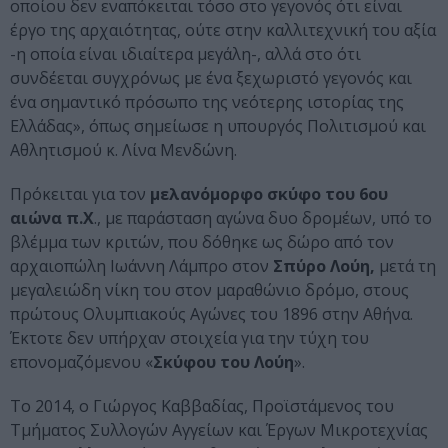
οποίου δεν εναπόκειται τόσο στο γεγονός ότι είναι
έργο της αρχαιότητας, ούτε στην καλλιτεχνική του αξία
-η οποία είναι ιδιαίτερα μεγάλη-, αλλά στο ότι
συνδέεται συγχρόνως με ένα ξεχωριστό γεγονός και
ένα σημαντικό πρόσωπο της νεότερης ιστορίας της
Ελλάδας», όπως σημείωσε η υπουργός Πολιτισμού και
Αθλητισμού κ. Λίνα Μενδώνη.
Πρόκειται για τον
μελανόμορφο σκύφο του 6ου
αιώνα π.Χ
., με παράσταση αγώνα δυο δρομέων, υπό το
βλέμμα των κριτών, που δόθηκε ως δώρο από τον
αρχαιοπώλη Ιωάννη Λάμπρο στον
Σπύρο Λούη,
μετά τη
μεγαλειώδη νίκη του στον μαραθώνιο δρόμο, στους
πρώτους Ολυμπιακούς Αγώνες του 1896 στην Αθήνα.
Έκτοτε δεν υπήρχαν στοιχεία για την τύχη του
επονομαζόμενου «
Σκύφου του Λούη
».
Το 2014, ο Γιώργος Καββαδίας, Προϊστάμενος του
Τμήματος Συλλογών Αγγείων και Έργων Μικροτεχνίας