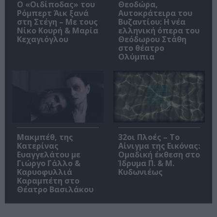
O «Οιδίποδας» του
Θεοδώρα,
Ρόμπερτ Άικ ξανά
Αυτοκράτειρα του
στη Στέγη – Με τους
Βυζαντίου: Η νέα
Νίκο Κουρή & Μαρία
ελληνική όπερα του
Κεχαγιόγλου
Θεόδωρου Στάθη
στο θέατρο
Ολύμπια
Μακμπέθ, της
32οι Πλοές – Το
Κατερίνας
Αίνιγμα της Εικόνας:
Ευαγγελάτου με
Ομαδική έκθεση στο
Γιώργο Γάλλο &
Ίδρυμα Π. & Μ.
Καρυοφυλλιά
Κυδωνιέως
Καραμπέτη στο
Θέατρο Βασιλάκου