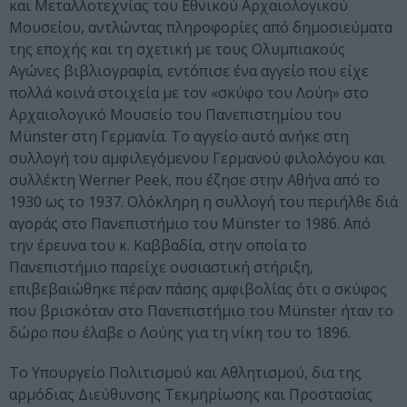
και Μεταλλοτεχνίας του Εθνικού Αρχαιολογικού
Μουσείου, αντλώντας πληροφορίες από δημοσιεύματα
της εποχής και τη σχετική με τους Ολυμπιακούς
Αγώνες βιβλιογραφία, εντόπισε ένα αγγείο που είχε
πολλά κοινά στοιχεία με τον «σκύφο του Λούη» στο
Αρχαιολογικό Μουσείο του Πανεπιστημίου του
Münster στη Γερμανία. Το αγγείο αυτό ανήκε στη
συλλογή του αμφιλεγόμενου Γερμανού φιλολόγου και
συλλέκτη Werner Peek, που έζησε στην Αθήνα από το
1930 ως το 1937. Ολόκληρη η συλλογή του περιήλθε διά
αγοράς στο Πανεπιστήμιο του Münster το 1986. Από
την έρευνα του κ. Καββαδία, στην οποία το
Πανεπιστήμιο παρείχε ουσιαστική στήριξη,
επιβεβαιώθηκε πέραν πάσης αμφιβολίας ότι ο σκύφος
που βρισκόταν στο Πανεπιστήμιο του Münster ήταν το
δώρο που έλαβε ο Λούης για τη νίκη του το 1896.
Το Υπουργείο Πολιτισμού και Αθλητισμού, δια της
αρμόδιας Διεύθυνσης Τεκμηρίωσης και Προστασίας