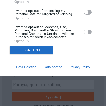
Opted In
Δείτε όλα τα
τελευταία νέα
για την Τέχνη και τον
I want to opt-out of processing my
Personal Data for Targeted Advertising.
Πολιτισμό στο
Culturenow.gr
Opted In
I want to opt-out of Collection, Use,
Νέοι Διαγωνισμοί
❯
Retention, Sale, and/or Sharing of my
Personal Data that Is Unrelated with the
Purposes for which it was collected.
Tags
Opted In
ΑΝΑΚΟΙΝΩΣΕΙΣ
ΥΠΟΥΡΓΕΙΟ ΠΟΛΙΤΙΣΜΟΥ
CONFIRM
Newsletter
Data Deletion
Data Access
Privacy Policy
Κάθε βδομάδα στο e-mail σας τα τελευταία νέα για
την Τέχνη και τον Πολιτισμό!
Ακολουθήστε το Culturenow.gr