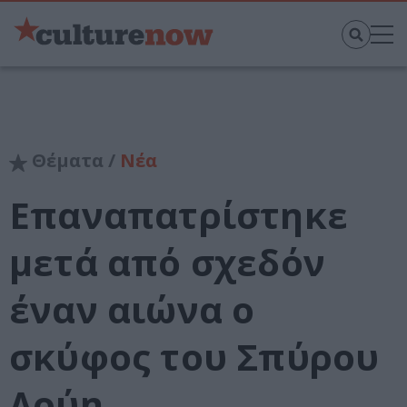
Θέματα /
Νέα
Επαναπατρίστηκε
μετά από σχεδόν
έναν αιώνα ο
σκύφος του Σπύρου
Λούη