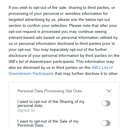
επιστροφή του αρχαίου σκύφου από την
If you wish to opt-out of the sale, sharing to third parties, or
Πανεπιστημιακή Συλλογή του Münster δείχνει πού
processing of your personal or sensitive information for
μπορεί να οδηγήσει ο διάλογος και ο αμοιβαίος
targeted advertising by us, please use the below opt-out
σεβασμός των λαών. Ο πολιτισμός δημιουργεί γέφυρες
section to confirm your selection. Please note that after your
που συνδέουν τους λαούς μας».
opt-out request is processed you may continue seeing
interest-based ads based on personal information utilized by
Ο Γιώργος Καββαδίας αναφέρθηκε αναλυτικά στην
us or personal information disclosed to third parties prior to
ιστορία του σκύφου, το πώς προσφέρθηκε στον Σπύρο
your opt-out. You may separately opt-out of the further
disclosure of your personal information by third parties on the
Λούη ως δώρο από τον Ιωάννη Λάμπρο, για να βρεθεί
IAB’s list of downstream participants. This information may
στη συνέχεια στη Γερμανία και να καταλήξει τη
also be disclosed by us to third parties on the
IAB’s List of
δεκαετία του ’80 στο πανεπιστήμιο του Münster και
Downstream Participants
that may further disclose it to other
στην αρχαιολογική του συλλογή, όπου εντοπίστηκε.
third parties.
Personal Data Processing Opt Outs
Ταυτότητα
I want to opt-out of the Sharing of my
Περισσότερες Πληροφορίες
:
www.culture.gr
personal data.
Opted In
Ακολουθήστε το Culturenow.gr στο
Google News
και
I want to opt-out of the Sale of my
Personal Data.
μάθετε πρώτοι όλες τις ειδήσεις