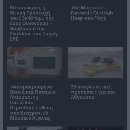
Μεσοτοιχίες ή
The Magician’s
Μικρή Προσευχή
Farewell: Οι Uriah
στις 3κ46 π.μ., της
Heep στο Floyd
Εύας Οικονόμου –
Βαμβακά στην
Εναλλακτική Σκηνή
ΕΛΣ
«Απομακρυσμένα
25 αναγνωστικές
Βουνά και Ποτάμια:
προτάσεις για τον
Πνευματική
Αύγουστο
Πατρίδα»:
Περιοδική έκθεση
στο Διαχρονικό
Μουσείο Αίγινας