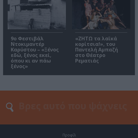
9ο Φεστιβάλ
«ΖΗΤΩ τα λαϊκά
Ντοκιμαντέρ
κορίτσια!», του
Καρύστου – «Ξένος
Παντελή Αμπαζή
εδώ, ξένος εκεί,
στο Θέατρο
όπου κι αν πάω
Ρεματιάς
ξένος»
Προφίλ