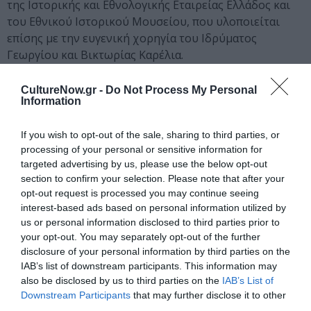
της Ιστορικής και Εθνολογικής Εταιρείας Ελλάδος και
του Εθνικού Ιστορικού Μουσείου, που υλοποιείται
επίσης με την ευγενική χορηγία του Ιδρύματος
Γεωργίου και Βικτωρίας Καρέλια.
Λίγα λόγια για το Ίδρυμα Γεωργίου και Βικτωρίας
CultureNow.gr -
Do Not Process My Personal
Καρέλια
Information
«Να ζεις τη ζωή, όχι μόνο να τη διαβαίνεις.
If you wish to opt-out of the sale, sharing to third parties, or
Είναι μεγάλη τέχνη να μπορείς να ενστερνίζεσαι
processing of your personal or sensitive information for
targeted advertising by us, please use the below opt-out
τα ρεύματα κάθε εποχής, της κάθε γενιάς – και να τα
section to confirm your selection. Please note that after your
βιώνεις».-Γεώργιος Καρέλιας
opt-out request is processed you may continue seeing
interest-based ads based on personal information utilized by
Tο κοινωφελές Ίδρυμα Γεωργίου και Bικτωρίας
us or personal information disclosed to third parties prior to
Kαρέλια ιδρύθηκε το 1993 και αποτελεί το επιστέγασμα
your opt-out. You may separately opt-out of the further
της προσπάθειας του Γεωργίου Kαρέλια να
disclosure of your personal information by third parties on the
μετουσιώσει τις αξίες του για τη ζωή σε αληθινά έργα.
IAB’s list of downstream participants. This information may
Πιστό στο όραμα του εμπνευστή και δημιουργού του,
also be disclosed by us to third parties on the
IAB’s List of
το Ίδρυμα συνεχίζει μέχρι και σήμερα το έργο του
Downstream Participants
that may further disclose it to other
third parties.