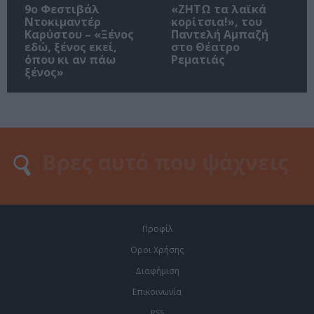
9ο Φεστιβάλ
«ΖΗΤΩ τα λαϊκά
Ντοκιμαντέρ
κορίτσια!», του
Καρύστου – «Ξένος
Παντελή Αμπαζή
εδώ, ξένος εκεί,
στο Θέατρο
όπου κι αν πάω
Ρεματιάς
ξένος»
Προφίλ
Οροι Χρήσης
Διαφήμιση
Επικοινωνία
RSS