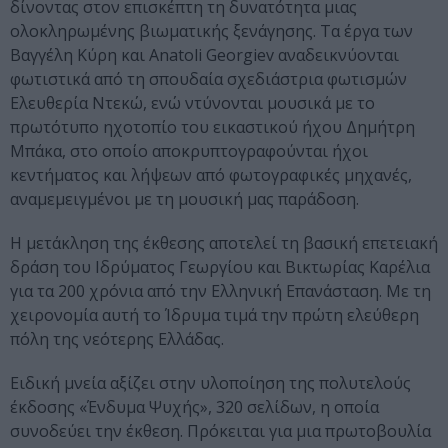
δίνοντας στον επισκέπτη τη δυνατότητα μιας
ολοκληρωμένης βιωματικής ξενάγησης. Τα έργα των
Βαγγέλη Κύρη και Anatoli Georgiev αναδεικνύονται
φωτιστικά από τη σπουδαία σχεδιάστρια φωτισμών
Ελευθερία Ντεκώ, ενώ ντύνονται μουσικά με το
πρωτότυπο ηχοτοπίο του εικαστικού ήχου Δημήτρη
Μπάκα, στο οποίο αποκρυπτογραφούνται ήχοι
κεντήματος και λήψεων από φωτογραφικές μηχανές,
αναμεμειγμένοι με τη μουσική μας παράδοση.
Η μετάκληση της έκθεσης αποτελεί τη βασική επετειακή
δράση του Ιδρύματος Γεωργίου και Βικτωρίας Καρέλια
για τα 200 χρόνια από την Ελληνική Επανάσταση. Με τη
χειρονομία αυτή το Ίδρυμα τιμά την πρώτη ελεύθερη
πόλη της νεότερης Ελλάδας.
Ειδική μνεία αξίζει στην υλοποίηση της πολυτελούς
έκδοσης «Ένδυμα Ψυχής», 320 σελίδων, η οποία
συνοδεύει την έκθεση. Πρόκειται για μια πρωτοβουλία