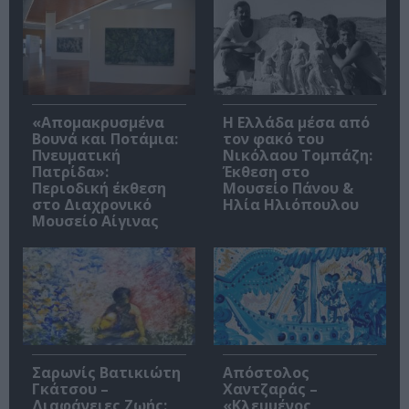
«Απομακρυσμένα
Η Ελλάδα μέσα από
Βουνά και Ποτάμια:
τον φακό του
Πνευματική
Νικόλαου Τομπάζη:
Πατρίδα»:
Έκθεση στο
Περιοδική έκθεση
Μουσείο Πάνου &
στο Διαχρονικό
Ηλία Ηλιόπουλου
Μουσείο Αίγινας
Σαρωνίς Βατικιώτη
Απόστολος
Γκάτσου –
Χαντζαράς –
Διαφάνειες Ζωής:
«Κλεμμένος