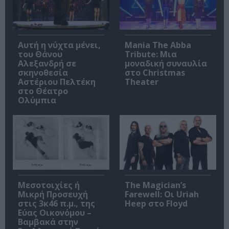
Αυτή η νύχτα μένει,
Mania The Abba
του Θάνου
Tribute: Μια
Αλεξανδρή σε
μοναδική συναυλία
σκηνοθεσία
στο Christmas
Αστέριου Πελτέκη
Theater
στο Θέατρο
Ολύμπια
Μεσοτοιχίες ή
The Magician’s
Μικρή Προσευχή
Farewell: Οι Uriah
στις 3κ46 π.μ., της
Heep στο Floyd
Εύας Οικονόμου –
Βαμβακά στην