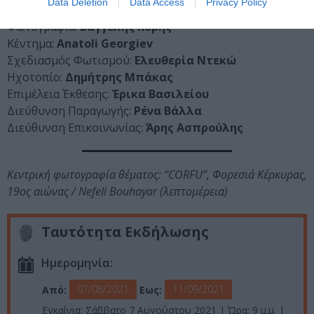
Data Deletion
Data Access
Privacy Policy
Φωτογραφία:
Βαγγέλης Κύρης
Κέντημα:
Anatoli Georgiev
Σχεδιασμός Φωτισμού:
Ελευθερία Ντεκώ
Ηχοτοπίο:
Δημήτρης Μπάκας
Επιμέλεια Έκθεσης:
Έρικα Βασιλείου
Διεύθυνση Παραγωγής:
Ρένα Βάλλα
Διεύθυνση Επικοινωνίας:
Άρης Ασπρούλης
Κεντρική φωτογραφία θέματος: “CORFU”, Φορεσιά Κέρκυρας,
19ος αιώνας / Nefeli Bouhayar (λεπτομέρεια)
Ταυτότητα Εκδήλωσης
Ημερομηνία:
07/08/2021
11/09/2021
Από:
Εως:
Εγκαίνια: Σάββατο 7 Αυγούστου 2021 | Ώρα: 9 μ.μ. |