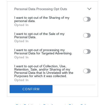
στους τομείς της εκπαίδευσης, της οικονομίας, του
πολιτισμού, των τεχνών, των γραμμάτων, της
Personal Data Processing Opt Outs
ελληνικής λαϊκής παράδοσης και κληρονομιάς και
συνεισφέρει στη βελτίωση των συνθηκών διαβίωσης
I want to opt-out of the Sharing of my
personal data.
συνανθρώπων μας. H Bικτωρία Kαρέλια είναι
Opted In
συνεχιστής της υποστήριξης εκπαιδευτικών,
I want to opt-out of the Sale of my
οικονομικών, πολιτιστικών δραστηριοτήτων και
Personal Data.
φιλανθρωπικών έργων που ανταποκρίνονται στις
Opted In
ανάγκες της σύγχρονης ελληνικής κοινωνίας. Το
I want to opt-out of processing my
Ίδρυμα παραμένει αφοσιωμένο στο όραμα του ιδρυτή
Personal Data for Targeted Advertising.
του και λειτουργεί με ακεραιότητα και σεβασμό προς
Opted In
τον συνάνθρωπο, επιτελώντας το έργο του με
I want to opt-out of Collection, Use,
διακριτικότητα και διαρκή προσπάθεια για τη βέλτιστη
Retention, Sale, and/or Sharing of my
Personal Data that Is Unrelated with the
υλοποίηση των σκοπών του.
Purposes for which it was collected.
Opted In
Info
CONFIRM
«Ένδυμα Ψυχής» στο Μέγαρο Χορού
Καλαμάτας