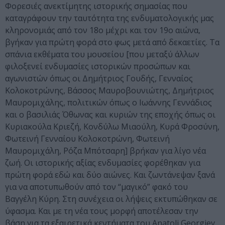
Φορεσιές ανεκτίμητης ιστορικής σημασίας που
καταγράφουν την ταυτότητα της ενδυματολογικής μας
κληρονομιάς από τον 18ο μέχρι και τον 19ο αιώνα,
βγήκαν για πρώτη φορά στο φως μετά από δεκαετίες. Τα
σπάνια εκθέματα του μουσείου [που μεταξύ άλλων
φιλοξενεί ενδυμασίες ιστορικών προσώπων και
αγωνιστών όπως οι Δημήτριος Γουδής, Γενναίος
Κολοκοτρώνης, Βάσσος Μαυροβουνιώτης, Δημήτριος
Μαυρομιχάλης, πολιτικών όπως ο Ιωάννης Γεννάδιος
και ο βασιλιάς Όθωνας και κυριών της εποχής όπως οι
Κυριακούλα Κριεζή, Κονδύλω Μιαούλη, Κυρά Φροσύνη,
Φωτεινή Γενναίου Κολοκοτρώνη, Φωτεινή
Μαυρομιχάλη, Ρόζα Μπότσαρη] βρήκαν για λίγο νέα
ζωή. Οι ιστορικής αξίας ενδυμασίες φορέθηκαν για
πρώτη φορά εδώ και δύο αιώνες. Και ζωντάνεψαν ξανά
για να αποτυπωθούν από τον “μαγικό” φακό του
Βαγγέλη Κύρη. Στη συνέχεια οι λήψεις εκτυπώθηκαν σε
ύφασμα. Και με τη νέα τους μορφή αποτέλεσαν την
βάση για τα εξαιρετικά κεντήματα του Anatoli Georgiev.