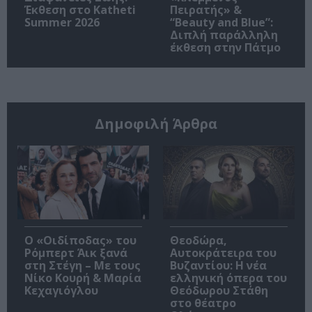
Έκθεση στο Katheti
Πειρατής» &
Summer 2026
“Beauty and Blue”:
Διπλή παράλληλη
έκθεση στην Πάτμο
Δημοφιλή Άρθρα
O «Οιδίποδας» του
Θεοδώρα,
Ρόμπερτ Άικ ξανά
Αυτοκράτειρα του
στη Στέγη – Με τους
Βυζαντίου: Η νέα
Νίκο Κουρή & Μαρία
ελληνική όπερα του
Κεχαγιόγλου
Θεόδωρου Στάθη
στο θέατρο