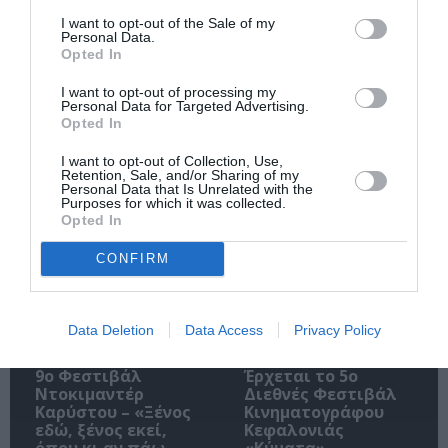
I want to opt-out of the Sale of my
Personal Data.
Opted In
I want to opt-out of processing my
Ακολουθήστε το Culturenow.gr
Personal Data for Targeted Advertising.
Opted In
I want to opt-out of Collection, Use,
Retention, Sale, and/or Sharing of my
Personal Data that Is Unrelated with the
Σχετικά Άρθρα
Purposes for which it was collected.
Opted In
CONFIRM
Data Deletion
Data Access
Privacy Policy
9ο Φεστιβάλ
Έρχεται το 5ο
Ντοκιμαντέρ
Διεθνές Φεστιβάλ
Καρύστου – «Ξένος
Κινηματογράφου
εδώ, ξένος εκεί,
Κεφαλονιάς
όπου κι αν πάω
«Κύματα»