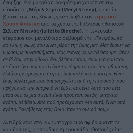
έναρξης, ένα μακρύ χειροκρότημα χαιρέτισε την
είσοδο της
Μέριλ Στριπ (Meryl Streep)
, η οποία
βρισκόταν στις Κάννες για να λάβει τον
τιμητικό
Χρυσό Φοίνικα
από τα χέρια της Γαλλίδας ηθοποιού
Ζιλιέτ Μπινός (Juliette Binoche).
Η τελευταία
εξέφρασε τον μεγαλύτερο σεβασμό της:
«Το πρόσωπό
σου και η φωνή σου είναι μέρος της ζωής μας. Μας έκανες να
νιώσουμε συναισθήματα. Μας έκανες να μεγαλώσουμε. Όταν
σε βλέπω στην οθόνη, δεν βλέπω εσένα, είναι μια ροή που
σε διατρέχει. Και αυτό είναι το νόημα του να είσαι ηθοποιός.
Αλλά στην πραγματικότητα, είναι πολύ περισσότερα. Είναι
ένας σύνδεσμος που δημιουργείται από την παρουσία σου,
αφήνοντας την ομορφιά να έρθει σε σένα. Αυτό που ρέει
μέσα σου σε μια στιγμή είναι πρόθεση, σκέψη, ενέργεια,
αγάπη, αλήθεια. Από πού προέρχονται όλα αυτά; Είναι από
αγάπη; Γεννήθηκες έτσι; Ποιο ήταν το όνειρό σου;»
Αντιδρώντας στο κινηματογραφικό αφιέρωμα στην
καριέρα της, η σπουδαία Αμερικανίδα ηθοποιός είπε: