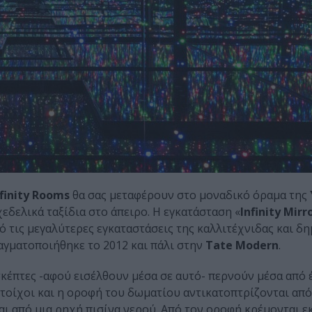
nfinity Rooms
θα σας μεταφέρουν στο μοναδικό όραμα της
εδελικά ταξίδια στο άπειρο. Η εγκατάσταση «
Infinity Mir
από τις μεγαλύτερες εγκαταστάσεις της καλλιτέχνιδας και 
αγματοποιήθηκε το 2012 και πάλι στην
Tate Modern
.
σκέπτες -αφού εισέλθουν μέσα σε αυτό- περνούν μέσα από 
ι τοίχοι και η οροφή του δωματίου αντικατοπτρίζονται από
ι από μια ρηχή πισίνα νερού. Από τον οροφή κρέμονται ε