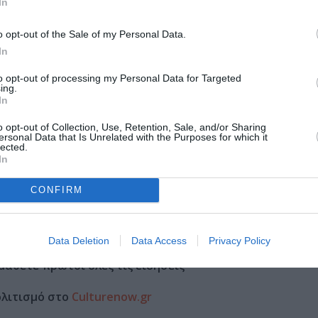
In
o opt-out of the Sale of my Personal Data.
Kusama τράβηξε τα βλέμματα πάνω της την δεκαετία του 19
In
 που είναι ένα μοναδικό συνονθύλευμα από εικαστικές εγκα
νό έγινε ιδιαίτερα γνωστή για τα πουά μοτίβα που χρησιμο
to opt-out of processing my Personal Data for Targeted
ing.
ο, όπου συνεχίζει να εργάζεται, ενώ πλέον είναι αναγνωρι
In
ς της γενιάς της.
o opt-out of Collection, Use, Retention, Sale, and/or Sharing
ης Τέιτ (Bankside, London SE1 9TG, Ηνωμένο Βασίλειο), από τ
ersonal Data that Is Unrelated with the Purposes for which it
lected.
In
CONFIRM
Data Deletion
Data Access
Privacy Policy
μάθετε πρώτοι όλες τις ειδήσεις
ολιτισμό στο
Culturenow.gr