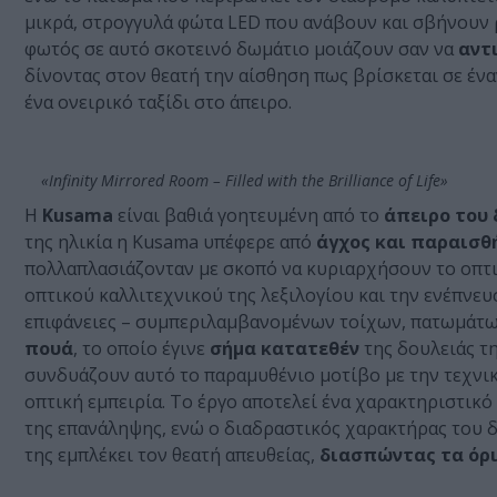
μικρά, στρογγυλά φώτα LED που ανάβουν και σβήνουν ρ
φωτός σε αυτό σκοτεινό δωμάτιο μοιάζουν σαν να
αντ
δίνοντας στον θεατή την αίσθηση πως βρίσκεται σε έν
ένα ονειρικό ταξίδι στο άπειρο.
«Infinity Mirrored Room – Filled with the Brilliance of Life»
H
Kusama
είναι βαθιά γοητευμένη από το
άπειρο του
της ηλικία η Kusama υπέφερε από
άγχος και παραισθ
πολλαπλασιάζονταν με σκοπό να κυριαρχήσουν το οπτικ
οπτικού καλλιτεχνικού της λεξιλογίου και την ενέπνευ
επιφάνειες – συμπεριλαμβανομένων τοίχων, πατωμάτων
πουά
, το οποίο έγινε
σήμα κατατεθέν
της δουλειάς τη
συνδυάζουν αυτό το παραμυθένιο μοτίβο με την τεχνική
οπτική εμπειρία. Το έργο αποτελεί ένα χαρακτηριστικό
της επανάληψης, ενώ ο διαδραστικός χαρακτήρας του δ
της εμπλέκει τον θεατή απευθείας,
διασπώντας τα όρι