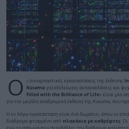
Ο
ι συναρπαστικές εγκαταστάσεις της έκθεσης
I
Kusama
για ατελείωτες αντανακλάσεις και ψυχ
Filled with the Brilliance of Life
» είναι μία 
για την μεγάλη αναδρομική έκθεση της Kusama, που πρ
H εν λόγω εγκατάσταση είναι ένα δωμάτιο, όπου οι επι
διάδρομο φτιαγμένο από
πλακάκια με καθρέφτες
. Ο
ενώ το πάτωμα που περιβάλλει τον διάδρομο καλύπτετα