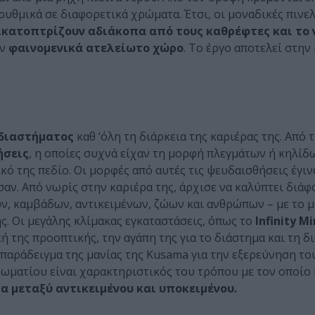
υθμικά σε διαφορετικά χρώματα. Έτσι, οι μοναδικές πινελ
ικατοπτρίζουν αδιάκοπα από τους καθρέφτες και το 
αν
φαινομενικά ατελείωτο χώρο
. Το έργο αποτελεί στην
 διαστήματος
καθ ‘όλη τη διάρκεια της καριέρας της. Από 
ήσεις
, η οποίες συχνά είχαν τη μορφή πλεγμάτων ή κηλίδ
ό της πεδίο. Οι μορφές από αυτές τις ψευδαισθήσεις έγιν
σαν. Από νωρίς στην καριέρα της, άρχισε να καλύπτει διάφ
, καμβάδων, αντικειμένων, ζώων και ανθρώπων – με το μ
ς. Οι μεγάλης κλίμακας εγκαταστάσεις, όπως το
Infinity M
 της προοπτικής, την αγάπη της για το διάστημα και τη δ
 παράδειγμα της μανίας της Kusama για την εξερεύνηση το
ωματίου είναι χαρακτηριστικός του τρόπου με τον οποίο 
α μεταξύ αντικειμένου και υποκειμένου.