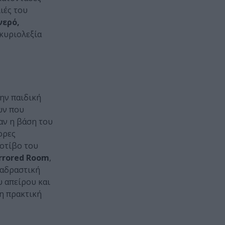
ιές του
νερό,
 κυριολεξία
την παιδική
ων που
αν η βάση του
ορες
οτίβο του
irrored Room
,
ιαδραστική
υ απείρου και
η πρακτική