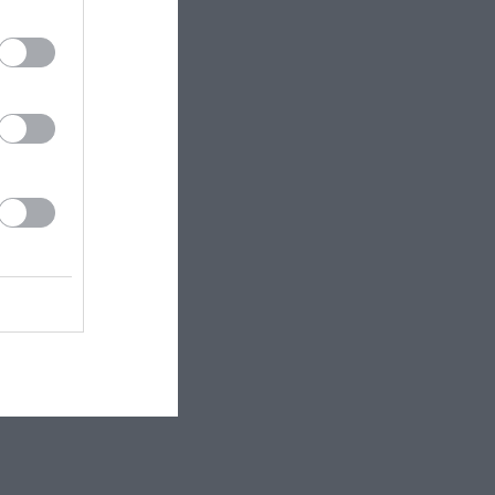
60 στη Νέα
ταστάσεις,
ποιεί συχνά
σμένη
ις 11 Μαΐου του