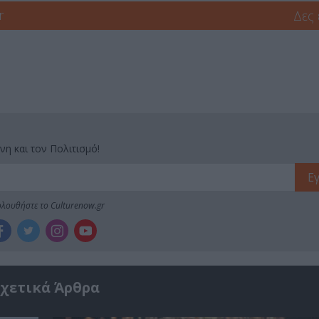
r
Δες
νη και τον Πολιτισμό!
λουθήστε το Culturenow.gr
χετικά Άρθρα