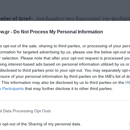
lier of Grief
» , ένα δωμάτιο που δημιουργεί την ψευδαί
ινων
πολυελαίων
. Επίσης, μια μικρή παρουσίαση φωτογρ
w.gr -
Do Not Process My Personal Information
πλαίσιο για την εξέλιξη, αλλά και την επιρροή των εμβλημ
χνης.
to opt-out of the sale, sharing to third parties, or processing of your per
formation for targeted advertising by us, please use the below opt-out s
ΜΗΝ ΧΑΣΕΙΣ!
r selection. Please note that after your opt-out request is processed y
eing interest-based ads based on personal information utilized by us or
disclosed to third parties prior to your opt-out. You may separately opt-
losure of your personal information by third parties on the IAB’s list of
τωση, Δημιουργία: Ομαδική έκθεση στην Πινακοθήκη Κυκλάδων
. This information may also be disclosed by us to third parties on the
IA
Participants
that may further disclose it to other third parties.
l Data Processing Opt Outs
τολίζοντας τη Συλλογή» του ΕΜΣΤ
o opt-out of the Sharing of my personal data.