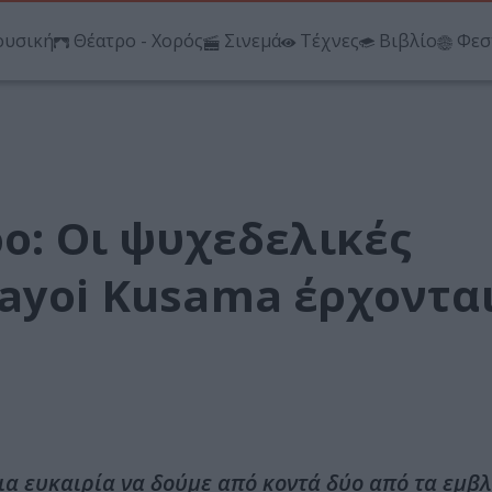
υσική
Θέατρο - Χορός
Σινεμά
Τέχνες
Βιβλίο
Φεσ
ρο: Οι ψυχεδελικές
Yayoi Kusama έρχοντα
άνια ευκαιρία να δούμε από κοντά δύο από τα εμβ