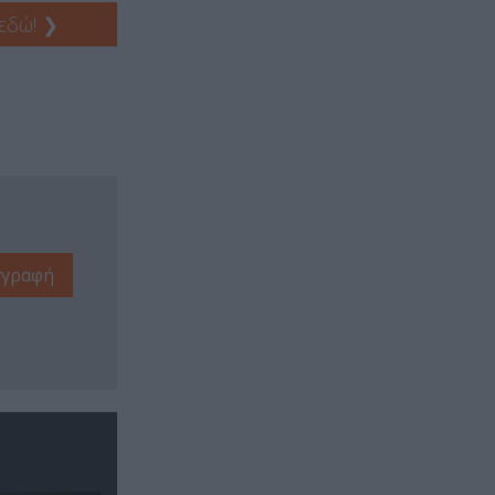
 εδώ!
❯