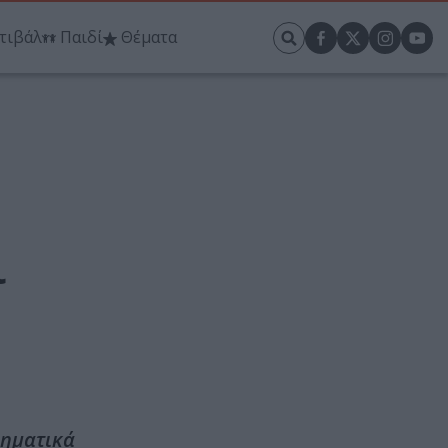
τιβάλ
Παιδί
Θέματα
ι
ληματικά