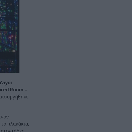
Yayoi
rored Room –
δημιουργήθηκε
έναν
 τα πλακάκια,
κατοντάδες