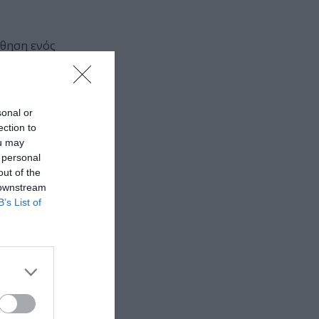
σθηση ενός
αφιών –
ατικών πλέον
sonal or
ection to
ou may
 personal
out of the
 downstream
B’s List of