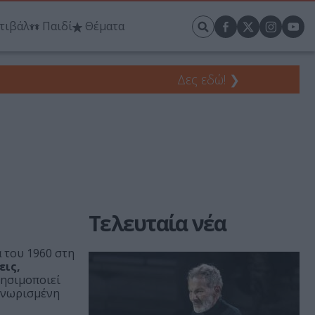
τιβάλ
Παιδί
Θέματα
Δες εδώ!
❯
Τελευταία νέα
 του 1960 στη
εις,
ησιμοποιεί
αγνωρισμένη