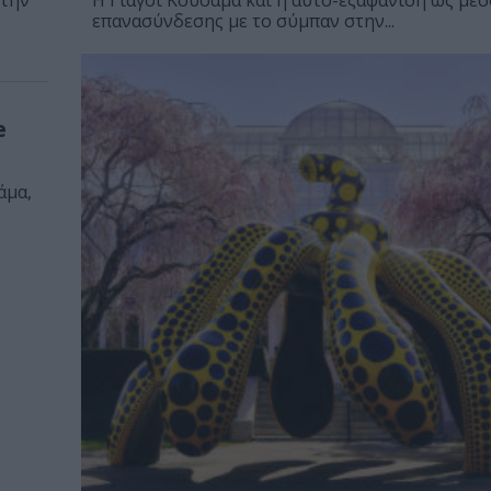
στην
Η Γιαγόι Κουσάμα και η αυτο-εξαφάνιση ως μέ
επανασύνδεσης με το σύμπαν στην...
e
άμα,