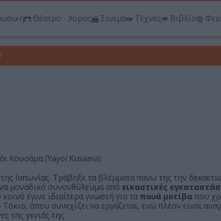
υσική
Θέατρο - Χορός
Σινεμά
Τέχνες
Βιβλίο
Φεσ
r
ιόι Κουσάμα (Yayoi Kusama)
ης Ιαπωνίας. Τράβηξε τα βλέμματα πάνω της την δεκαετία
ι ένα μοναδικό συνονθύλευμα από
εικαστικές εγκαταστάσ
ύ κοινό έγινε ιδιαίτερα γνωστή για τα
πουά μοτίβα
που χρ
ο Τόκιο, όπου συνεχίζει να εργάζεται, ενώ πλέον είναι αν
ς της γενιάς της.