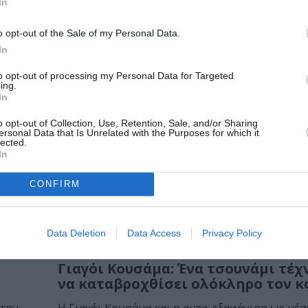
In
o opt-out of the Sale of my Personal Data.
In
to opt-out of processing my Personal Data for Targeted
ing.
In
o opt-out of Collection, Use, Retention, Sale, and/or Sharing
ersonal Data that Is Unrelated with the Purposes for which it
ΠΑΙΔΙ / ΝΕΑ
lected.
In
ση
Xρωματικές διαδρομές στο χώρο: 
εργαστήριο για παιδιά στο ΙΕΤΤ
CONFIRM
ling",
Το Ίδρυμα Εικαστικών Τεχνών Τσιχριτζή προσ
παιδιά σε ένα εικαστικό εργαστήριο με τίτλο...
Data Deletion
Data Access
Privacy Policy
ΤΕΧΝΕΣ / ΑΡΘΡΑ
Γιαγόι Κουσάμα: Ένα τσουνάμι τέχ
να καταβροχθίσει ολόκληρο τον 