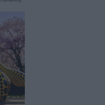
σο αδιάκοπης