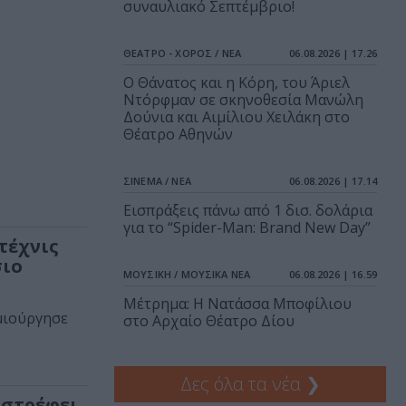
συναυλιακό Σεπτέμβριο!
ΘΕΑΤΡΟ - ΧΟΡΟΣ / ΝΕΑ
06.08.2026 | 17.26
Ο Θάνατος και η Κόρη, του Άριελ
Ντόρφμαν σε σκηνοθεσία Μανώλη
Δούνια και Αιμίλιου Χειλάκη στο
Θέατρο Αθηνών
ΣΙΝΕΜΑ / ΝΕΑ
06.08.2026 | 17.14
Εισπράξεις πάνω από 1 δισ. δολάρια
για το “Spider-Man: Brand New Day”
τέχνις
σιο
ΜΟΥΣΙΚΗ / ΜΟΥΣΙΚΑ ΝΕΑ
06.08.2026 | 16.59
Μέτρημα: Η Νατάσσα Μποφίλιου
μιούργησε
στο Αρχαίο Θέατρο Δίου
Δες όλα τα νέα
❯
ιστρέφει