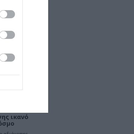
Εικαστικό
καλεί τα
νης ικανό
κόσμο