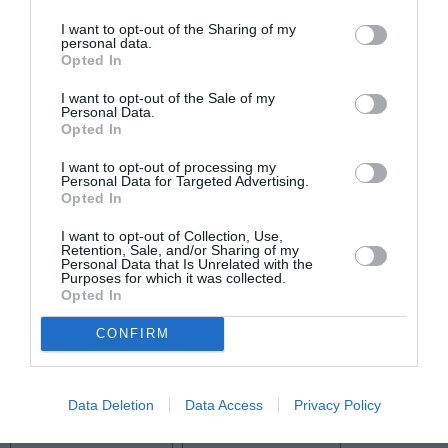
Είσοδος ελεύθερη
I want to opt-out of the Sharing of my
personal data.
Opted In
Πληροφορίες / Κρατήσεις:
andie-art.com
I want to opt-out of the Sale of my
Personal Data.
Opted In
Ακολουθήστε το Culturenow.gr στο
Google News
και
I want to opt-out of processing my
μάθετε πρώτοι όλες τις ειδήσεις
Personal Data for Targeted Advertising.
Opted In
Δείτε όλα τα
τελευταία νέα
για την Τέχνη και τον
I want to opt-out of Collection, Use,
Πολιτισμό στο
Culturenow.gr
Retention, Sale, and/or Sharing of my
Personal Data that Is Unrelated with the
Purposes for which it was collected.
Opted In
Νέοι Διαγωνισμοί
❯
CONFIRM
Tags
ΓΚΑΛΕΡΙ ΤΕΧΝΗΣ - ΑΙΘΟΥΣΕΣ ΤΕΧΝΗΣ
Data Deletion
Data Access
Privacy Policy
ΔΩΡΕΑΝ ΕΚΔΗΛΩΣΕΙΣ
ΖΩΓΡΑΦΙΚΗ