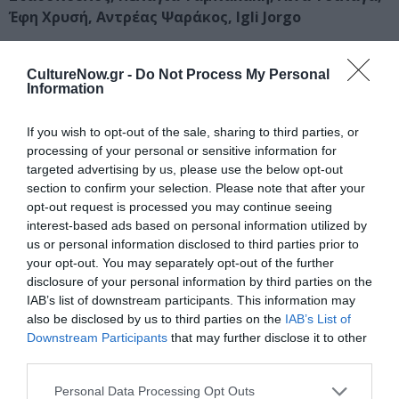
Έφη Χρυσή, Αντρέας Ψαράκος, Igli Jorgo
Επιμέλεια έκθεσης:
Αννίτα Πατσουράκη-
Ιστορικός
CultureNow.gr -
Do Not Process My Personal
Τέχνης
Information
Κεντρική εικόνα θέματος: Δέσποινα Κουβάτσου
If you wish to opt-out of the sale, sharing to third parties, or
processing of your personal or sensitive information for
Ταυτότητα Εκδήλωσης
targeted advertising by us, please use the below opt-out
section to confirm your selection. Please note that after your
Ημερομηνία:
opt-out request is processed you may continue seeing
interest-based ads based on personal information utilized by
08/05/2026
30/05/2026
Από:
Εως:
us or personal information disclosed to third parties prior to
your opt-out. You may separately opt-out of the further
Ώρες λειτουργίας: Τρίτη, Πέμπτη, Παρασκευή: 10.00 -
disclosure of your personal information by third parties on the
20.00 | Τετάρτη: 10.00 - 15.00 | Σάββατο: 10.00 - 16.00
IAB’s list of downstream participants. This information may
also be disclosed by us to third parties on the
IAB’s List of
Τοποθεσία:
Downstream Participants
that may further disclose it to other
Andie Art Gallery, Φαραντάτων 17, Αθήνα
third parties.
Eισιτήρια:
Personal Data Processing Opt Outs