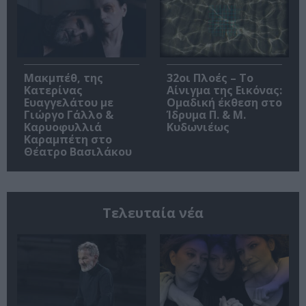
Μακμπέθ, της
32οι Πλοές – Το
Κατερίνας
Αίνιγμα της Εικόνας:
Ευαγγελάτου με
Ομαδική έκθεση στο
Γιώργο Γάλλο &
Ίδρυμα Π. & Μ.
Καρυοφυλλιά
Κυδωνιέως
Καραμπέτη στο
Θέατρο Βασιλάκου
Τελευταία νέα