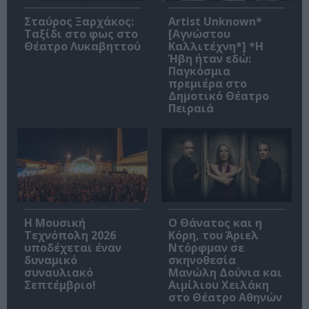
Σταύρος Ξαρχάκος:
Artist Unknown*
Ταξίδι στο φως στο
[Αγνώστου
Θέατρο Λυκαβηττού
Καλλιτέχνη*] *Η
Ήβη ήταν εδώ:
Παγκόσμια
πρεμιέρα στο
Δημοτικό Θέατρο
Πειραιά
Η Μουσική
Ο Θάνατος και η
Τεχνόπολη 2026
Κόρη, του Άριελ
υποδέχεται έναν
Ντόρφμαν σε
δυναμικό
σκηνοθεσία
συναυλιακό
Μανώλη Δούνια και
Σεπτέμβριο!
Αιμίλιου Χειλάκη
στο Θέατρο Αθηνών