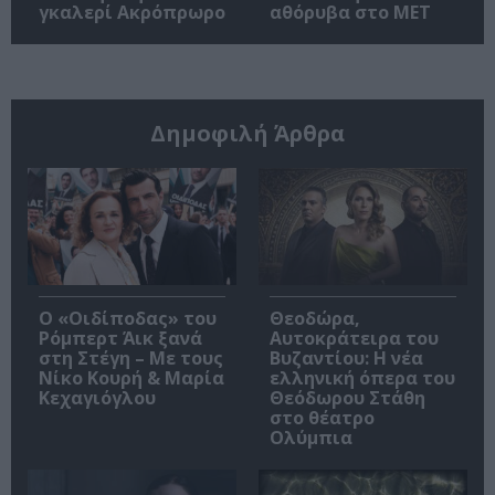
γκαλερί Ακρόπρωρο
αθόρυβα στο MET
Δημοφιλή Άρθρα
O «Οιδίποδας» του
Θεοδώρα,
Ρόμπερτ Άικ ξανά
Αυτοκράτειρα του
στη Στέγη – Με τους
Βυζαντίου: Η νέα
Νίκο Κουρή & Μαρία
ελληνική όπερα του
Κεχαγιόγλου
Θεόδωρου Στάθη
στο θέατρο
Ολύμπια