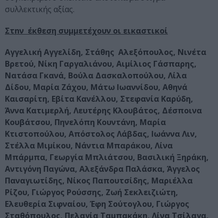
συλλεκτικής αξίας.
Στnν έκθεση συμμετέχουν οι εικαστικοί
Αγγελική Αγγελίδη, Στάθης Αλεξόπουλος, Νινέτα
Βρετού, Νίκη Γαργαλιάνου, Αιμίλιος Γάσπαρης,
Νατάσα Γκανά, Βούλα Δασκαλοπούλου, Λίλα
Δίδου, Μαρία Ζάχου, Μάτω Ιωαννίδου, Αθηνά
Καισαρίτη, Εβίτα Κανέλλου, Στεφανία Καρύδη,
Άννα Κατιμερλή, Λευτέρης Κλουβάτος, Δέσποινα
Κουβάτσου, Πηνελόπη Κουντάνη, Μαρία
Κτιστοπούλου, Απόστολος Λάβδας, Ιωάννα Λιν,
Στέλλα Μιμίκου, Νάντια Μπαράκου, Λίνα
Μπάρμπα, Γεωργία Μπλιάτσου, Βασιλική Ξηράκη,
Αντιγόνη Παγώνα, Αλεξάνδρα Παλάσκα, Άγγελος
Παναγιωτίδης, Νίκος Παπουτσίδης, Μαριέλλα
Ρίζου, Γιώργος Ρούσσης, Ζωή Σεκλειζιώτη,
Ελευθερία Σιφναίου, Έφη Σούτογλου, Γιώργος
Σταθόπουλος, Πελαγία Ταμπακάκη, Λίνα Τσίλαγα,