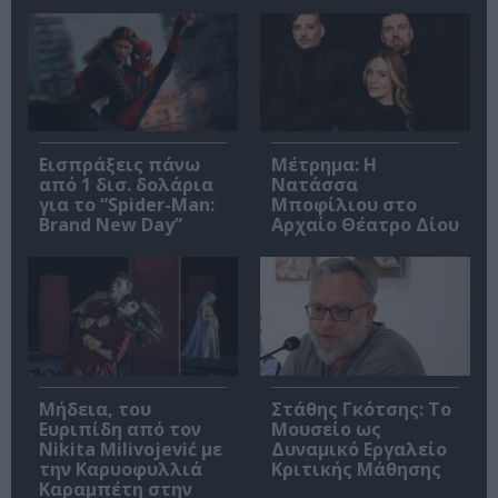
Εισπράξεις πάνω
Μέτρημα: Η
από 1 δισ. δολάρια
Νατάσσα
για το “Spider-Man:
Μποφίλιου στο
Brand New Day”
Αρχαίο Θέατρο Δίου
Μήδεια, του
Στάθης Γκότσης: Το
Ευριπίδη από τον
Μουσείο ως
Nikita Milivojević με
Δυναμικό Εργαλείο
την Καρυοφυλλιά
Κριτικής Μάθησης
Καραμπέτη στην