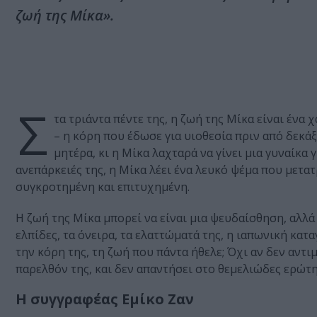
ζωή της Μίκα».
Σ
τα τριάντα πέντε της, η ζωή της Μίκα είναι ένα
– η κόρη που έδωσε για υιοθεσία πριν από δεκάξ
μητέρα, κι η Μίκα λαχταρά να γίνει μια γυναίκα 
ανεπάρκειές της, η Μίκα λέει ένα λευκό ψέμα που μετατ
συγκροτημένη και επιτυχημένη.
Η ζωή της Μίκα μπορεί να είναι μια ψευδαίσθηση, αλλά 
ελπίδες, τα όνειρα, τα ελαττώματά της, η ιαπωνική κατ
την κόρη της, τη ζωή που πάντα ήθελε; Όχι αν δεν αντιμ
παρελθόν της, και δεν απαντήσει στο θεμελιώδες ερώτη
Η συγγραφέας Εμίκο Ζαν