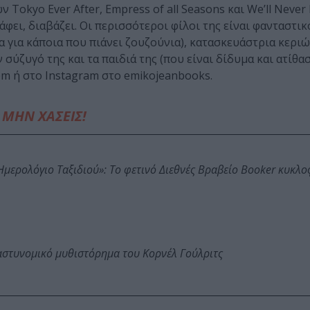
 Tokyo Ever After, Empress of all Seasons και We’ll Never 
φει, διαβάζει. Οι περισσότεροι φίλοι της είναι φανταστικ
 για κάποια που πιάνει ζουζούνια), κατασκευάστρια κεριώ
σύζυγό της και τα παιδιά της (που είναι δίδυμα και ατίθασ
om ή στο Instagram στο emikojeanbooks.
ΜΗΝ ΧΑΣΕΙΣ!
: Ημερολόγιο Ταξιδιού»: Το φετινό Διεθνές Βραβείο Booker κυκλ
αστυνομικό μυθιστόρημα του Κορνέλ Γούλριτς