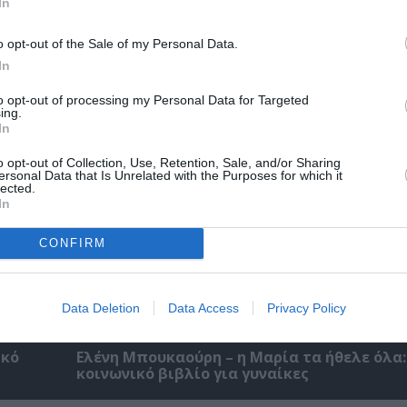
In
o opt-out of the Sale of my Personal Data.
Αντόνιο Πόρτσια – Φωνές: Ένα βιβλίο ως ε
διάλογος
In
to opt-out of processing my Personal Data for Targeted
ing.
In
o opt-out of Collection, Use, Retention, Sale, and/or Sharing
ersonal Data that Is Unrelated with the Purposes for which it
lected.
In
CONFIRM
Data Deletion
Data Access
Privacy Policy
ικό
Ελένη Μπουκαούρη – η Μαρία τα ήθελε όλα:
κοινωνικό βιβλίο για γυναίκες