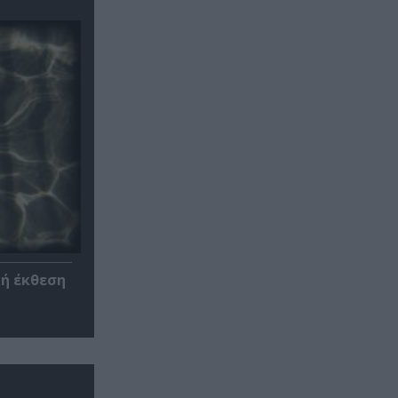
κή έκθεση