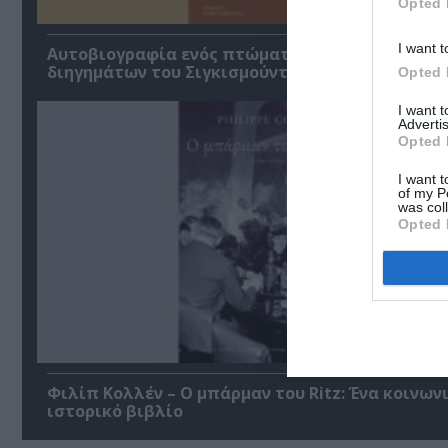
Opted 
I want t
Αυτοβιογραφία ενός πτώματος: Μια συλλογή
διηγημάτων του Σιγκισμούντ Κρζιζανόφσκι
Opted 
I want 
Advertis
Opted 
I want t
of my P
was col
Opted 
Φιλίπ Κολλέν – Ο μπάρμαν του Ritz: Ένα κοινων
ιστορικό βιβλίο