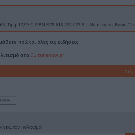
8, Τιμή: 17,99 €, ΙSBN: 978-618-232-025-9 | Μετάφραση: Βάσια Τζ
μάθετε πρώτοι όλες τις ειδήσεις
ολιτισμό στο
Culturenow.gr
r
Δες
ΡΑΦΙΑ
νη και τον Πολιτισμό!