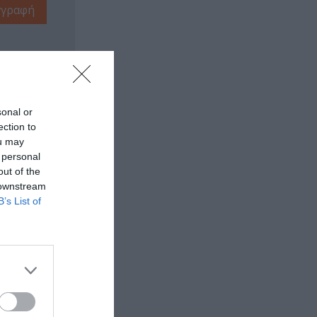
sonal or
ection to
ou may
 personal
out of the
 downstream
B’s List of