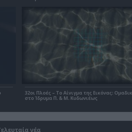
ο
32οι Πλοές – Το Αίνιγμα της Εικόνας: Ομαδι
στο Ίδρυμα Π. & Μ. Κυδωνιέως
Τελευταία νέα