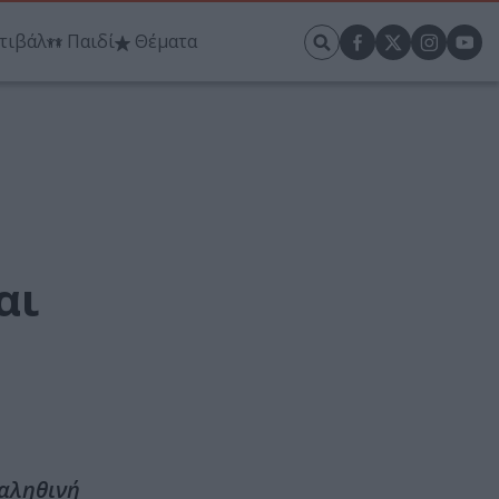
τιβάλ
Παιδί
Θέματα
αι
 αληθινή