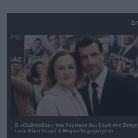
Δ
O «Οιδίποδας» του Ρόμπερτ Άικ ξανά στη Στέγη
τους Νίκο Κουρή & Μαρία Κεχαγιόγλου