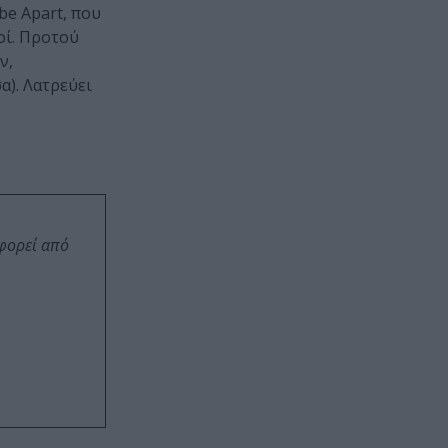
be Apart, που
οί. Προτού
ν,
α). Λατρεύει
οφορεί από