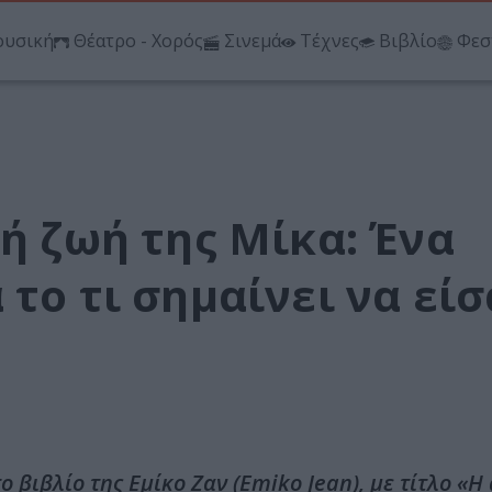
υσική
Θέατρο - Χορός
Σινεμά
Τέχνες
Βιβλίο
Φεσ
νή ζωή της Μίκα: Ένα
το τι σημαίνει να είσ
βιβλίο της Εμίκο Ζαν (Emiko Jean), με τίτλο «Η