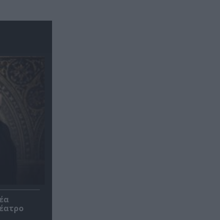
έα
θέατρο