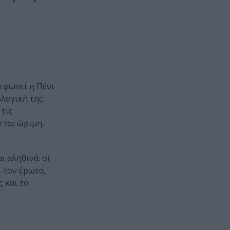
λεφωνεί η Πένι
ολογική της
 τις
εται ώριμη,
ι αληθινά: οι
‒ τον έρωτα,
ς και το