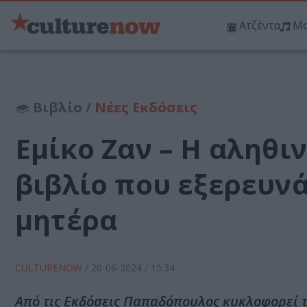
Ατζέντα
Μο
Βιβλίο /
Νέες Εκδόσεις
Εμίκο Ζαν – Η αληθι
βιβλίο που εξερευνά 
μητέρα
CULTURENOW
/
20-06-2024
/ 15:34
Από τις Εκδόσεις Παπαδόπουλος κυκλοφορεί το 