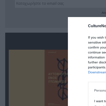
Ακο
CultureNo
If you wish 
Σ
sensitive in
confirm you
continue se
information 
further disc
participants
Downstream 
Persona
I want t