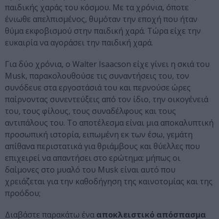
παιδικής χαράς του κόσμου. Με τα χρόνια, όποτε
ένιωθε απελπισμένος, θυμόταν την εποχή που ήταν
θύμα εκφοβισμού στην παιδική χαρά. Τώρα είχε την
ευκαιρία να αγοράσει την παιδική χαρά.
Για δύο χρόνια, ο Walter Isaacson είχε γίνει η σκιά του
Musk, παρακολουθούσε τις συναντήσεις του, τον
συνόδευε στα εργοστάσιά του και περνούσε ώρες
παίρνοντας συνεντεύξεις από τον ίδιο, την οικογένειά
του, τους φίλους, τους συναδέλφους και τους
αντιπάλους του. Το αποτέλεσμα είναι μια αποκαλυπτική
προσωπική ιστορία, ειπωμένη εκ των έσω, γεμάτη
απίθανα περιστατικά για θριάμβους και θύελλες που
επιχειρεί να απαντήσει στο ερώτημα: μήπως οι
δαίμονες στο μυαλό του Musk είναι αυτό που
χρειάζεται για την καθοδήγηση της καινοτομίας και της
προόδου;
Διαβάστε παρακάτω ένα
αποκλειστικό απόσπασμα