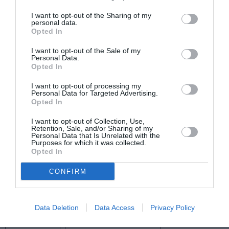
Kissinger: A Biography. Είναι επίσης συν-συγγραφέας
του The Wise Men: Six Friends and the World They Made.
I want to opt-out of the Sharing of my
personal data.
Opted In
Ταυτότητα
I want to opt-out of the Sale of my
Personal Data.
Πληροφορίες έκδοσης:
Εκδόσεις Κλειδάριθμος, Σελίδες:
Opted In
768, Τιμή: 29,97 €, ISBN: 978-960-645-491-2 | Μετάφραση:
Γιώργος Μαραγκός
I want to opt-out of processing my
Personal Data for Targeted Advertising.
Opted In
Ακολουθήστε το Culturenow.gr στο
Google News
και
I want to opt-out of Collection, Use,
μάθετε πρώτοι όλες τις ειδήσεις
Retention, Sale, and/or Sharing of my
Personal Data that Is Unrelated with the
Purposes for which it was collected.
Δείτε όλα τα
τελευταία νέα
για την Τέχνη και τον
Opted In
Πολιτισμό στο
Culturenow.gr
CONFIRM
Νέοι Διαγωνισμοί
❯
Data Deletion
Data Access
Privacy Policy
Tags