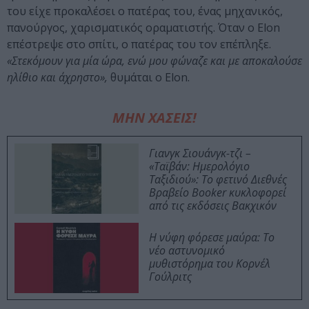
του είχε προκαλέσει ο πατέρας του, ένας μηχανικός,
πανούργος, χαρισματικός οραματιστής. Όταν ο Elon
επέστρεψε στο σπίτι, ο πατέρας του τον επέπληξε.
«Στεκόμουν για μία ώρα, ενώ μου φώναζε και με αποκαλούσε
ηλίθιο και άχρηστο»,
θυμάται ο Elon.
ΜΗΝ ΧΑΣΕΙΣ!
Γιανγκ Σιουάνγκ-τζι –
«Ταϊβάν: Ημερολόγιο
Ταξιδιού»: Το φετινό Διεθνές
Βραβείο Booker κυκλοφορεί
από τις εκδόσεις Βακχικόν
Η νύφη φόρεσε μαύρα: Το
νέο αστυνομικό
μυθιστόρημα του Κορνέλ
Γούλριτς