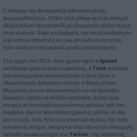
Ο πατέρας του θα επηρέαζε καθοριστικά την
ψυχοσύνθεση του. Ο Elon εξελίχθηκε σε έναν σκληρό
αλλά ευάλωτο άντρα-παιδί με εξαιρετικά υψηλή ανοχή
στον κίνδυνο, δίψα για δράματα, την επική αίσθηση ότι
είχε κάποια αποστολή και μια μανιώδη ένταση που
ήταν ανάλγητη και μερικές φορές καταστροφική.
Στις αρχές του 2022 –έναν χρόνο αφού η
SpaceX
εκτόξευσε τριάντα έναν πυραύλους, η
Tesla
πούλησε
ένα εκατομμύριο αυτοκίνητα και ο ίδιος έγινε ο
πλουσιότερος άνθρωπος στη γη– ο Musk μίλησε
θλιμμένος για τον καταναγκασμό του να προκαλεί
δράματα.
«Πρέπει να αλλάξω νοοτροπία, να μην είμαι
συνεχώς σε λειτουργία αντιμετώπισης κρίσεων, κάτι που
συμβαίνει εδώ και δεκατέσσερα χρόνια ή, μάλλον, σε όλη
μου τη ζωή»
, είπε. Ήταν ένα καυστικό σχόλιο, όχι ένας
ειλικρινής στόχος. Ακόμη και όταν έδινε την υπόσχεση,
αγόραζε κρυφά μετοχές του
Twitter
, της υπέρτατης