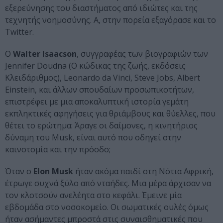
εξερεύνησης του διαστήματος από ιδιώτες και της
τεχνητής νοημοσύνης. Α, στην πορεία εξαγόρασε και το
Twitter.
Ο
Walter Isaacson
, συγγραφέας των βιογραφιών των
Jennifer Doudna (Ο κώδικας της ζωής, εκδόσεις
Κλειδάριθμος), Leonardo da Vinci, Steve Jobs, Albert
Einstein, και άλλων σπουδαίων προσωπικοτήτων,
επιστρέφει με μια αποκαλυπτική ιστορία γεμάτη
εκπληκτικές αφηγήσεις για θριάμβους και θύελλες, που
θέτει το ερώτημα: Άραγε οι δαίμονες, η κινητήριος
δύναμη του Musk, είναι αυτό που οδηγεί στην
καινοτομία και την πρόοδο;
Όταν ο
Elon Musk
ήταν ακόμα παιδί στη Νότια Αφρική,
έτρωγε συχνά ξύλο από νταήδες. Μια μέρα άρχισαν να
τον κλοτσούν ανελέητα στο κεφάλι. Έμεινε μία
εβδομάδα στο νοσοκομείο. Οι σωματικές ουλές όμως
ήταν ασήμαντες μπροστά στις συναισθηματικές που