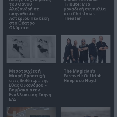
του Θάνου
Tribute: Μια
Αλεξανδρή σε
μοναδική συναυλία
σκηνοθεσία
στο Christmas
Αστέριου Πελτέκη
Theater
στο Θέατρο
Ολύμπια
Μεσοτοιχίες ή
The Magician’s
Μικρή Προσευχή
Farewell: Οι Uriah
στις 3κ46 π.μ., της
Heep στο Floyd
Εύας Οικονόμου –
Βαμβακά στην
Εναλλακτική Σκηνή
ΕΛΣ