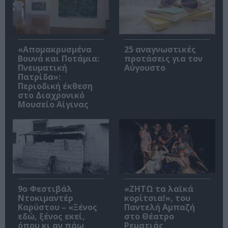
«Απομακρυσμένα
25 αναγνωστικές
Βουνά και Ποτάμια:
προτάσεις για τον
Πνευματική
Αύγουστο
Πατρίδα»:
Περιοδική έκθεση
στο Διαχρονικό
Μουσείο Αίγινας
9ο Φεστιβάλ
«ΖΗΤΩ τα λαϊκά
Ντοκιμαντέρ
κορίτσια!», του
Καρύστου – «Ξένος
Παντελή Αμπαζή
εδώ, ξένος εκεί,
στο Θέατρο
όπου κι αν πάω
Ρεματιάς