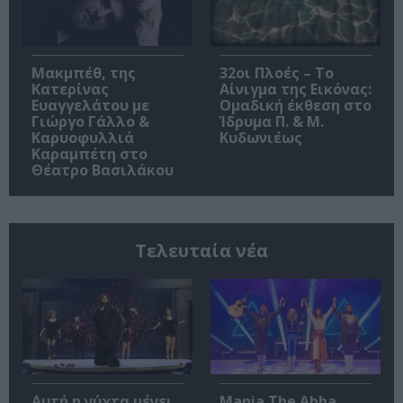
Μακμπέθ, της
32οι Πλοές – Το
Κατερίνας
Αίνιγμα της Εικόνας:
Ευαγγελάτου με
Ομαδική έκθεση στο
Γιώργο Γάλλο &
Ίδρυμα Π. & Μ.
Καρυοφυλλιά
Κυδωνιέως
Καραμπέτη στο
Θέατρο Βασιλάκου
Τελευταία νέα
Αυτή η νύχτα μένει,
Mania The Abba