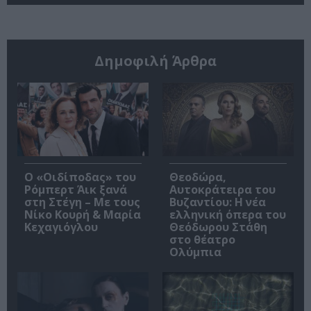
Δημοφιλή Άρθρα
O «Οιδίποδας» του
Θεοδώρα,
Ρόμπερτ Άικ ξανά
Αυτοκράτειρα του
στη Στέγη – Με τους
Βυζαντίου: Η νέα
Νίκο Κουρή & Μαρία
ελληνική όπερα του
Κεχαγιόγλου
Θεόδωρου Στάθη
στο θέατρο
Ολύμπια