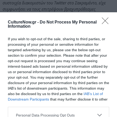
συστοιχία διακομιστών του Twitter στο Σακραμέντο, είχε
συμφωνήσει να τους επιτρέψουν βραχυπρόθεσμες
επεκτάσεις του συμβολαίου, ώστε να μπορέσουν τελικά να
αποχωρήσουν οργανωμένα μέσα στο 2023. «Σήμερα το πρωί
CultureNow.gr -
Do Not Process My Personal
Information
όμως», είπε η νευρική μάνατζερ στον Μασκ, «επανήλθαν
λέγοντας ότι δεν είναι δυνατό να ακολουθήσουμε πλέον
If you wish to opt-out of the sale, sharing to third parties, or
αυτό το σχέδιο γιατί, όπως είπαν ακριβώς, δεν το θεωρούν
processing of your personal or sensitive information for
οικονομικά βιώσιμο».
targeted advertising by us, please use the below opt-out
section to confirm your selection. Please note that after your
Λίγα λόγια για τον Walter Isaacson:
opt-out request is processed you may continue seeing
interest-based ads based on personal information utilized by
Ο
Walter Isaacson
(Γουόλτερ Άιζακσον) είναι
us or personal information disclosed to third parties prior to
καθηγητής ιστορίας στο Πανεπιστήμιο Τσουλέιν κι έχει
your opt-out. You may separately opt-out of the further
διατελέσει διευθύνων σύμβουλος του Ινστιτούτου
disclosure of your personal information by third parties on the
Άσπεν, πρόεδρος του CNN και συντάκτης του
IAB’s list of downstream participants. This information may
περιοδικού Time. Είναι συγγραφέας των Leonardo Da
also be disclosed by us to third parties on the
IAB’s List of
Vinci: Η βιογραφία μιας μεγαλοφυΐας, Albert Einstein: Η
Downstream Participants
that may further disclose it to other
third parties.
βιογραφία μιας ιδιοφυΐας, Steve Jobs: Η επίσημη
βιογραφία, Benjamin Franklin: An American Life και
Personal Data Processing Opt Outs