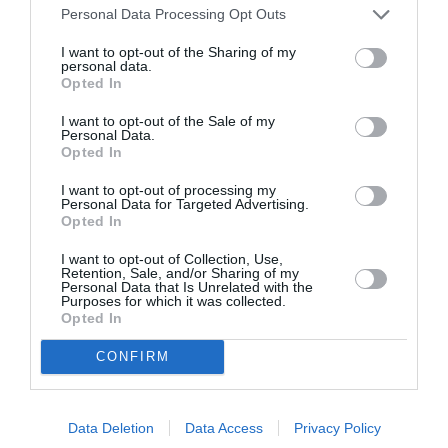
Την Παρασκευή 24 Ιουλίου στο Ανοιχτό Θέατρο
Personal Data Processing Opt Outs
Πύλη Βηθλεέμ στο Ηράκλειο (ώρα 9.00 μ.μ.)
I want to opt-out of the Sharing of my
Την Κυριακή 26 Ιουλίου στο Θέατρο Τεχνόπολις
personal data.
στο Ηράκλειο (ώρα 9.00 μ.μ.)
Opted In
Τη Δευτέρα 27 Ιουλίου στο Άλσος Χλουβεράκη –
I want to opt-out of the Sale of my
Σητεία (ώρα 9.00 μ.μ.)
Personal Data.
Opted In
Την Τρίτη 28 Ιουλίου στο Θέατρο Μυθωδία στο
Ρέθυμνο (ώρα 9.00 μ.μ.)
I want to opt-out of processing my
Personal Data for Targeted Advertising.
Την Τετάρτη 29 Ιουλίου στο Θέατρο Λενταριανών
Opted In
– Χανιά (ώρα 9.00 μ.μ)
Την Πέμπτη 30 Ιουλίου στο Πλαζ ΕΟΤ στον Άγιο
I want to opt-out of Collection, Use,
Νικόλαο (ώρα 9.00 μ.μ.)
Retention, Sale, and/or Sharing of my
Personal Data that Is Unrelated with the
Την Παρασκευή 31 Ιουλίου στο 3ο Γυμνάσιο
Purposes for which it was collected.
Opted In
Ιεράπετρας, Κύρβεια (ώρα 9.00 μ.μ.)
CONFIRM
Αύγουστος
Το Σάββατο 1 Αυγούστου στο Θέατρο
ΑλσύλιοΚουλε στις Μοίρες Ηρακλείου (ώρα 9.00 μ.μ.)
Data Deletion
Data Access
Privacy Policy