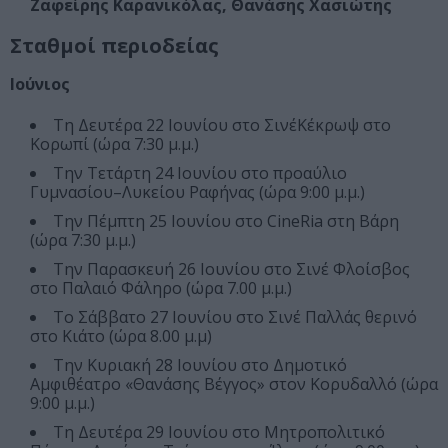
Ζαφείρης Καρανικόλας, Θανάσης Χασιώτης
Σταθμοί περιοδείας
Ιούνιος
Τη Δευτέρα 22 Ιουνίου στο ΣινέΚέκρωψ στο
Κορωπί (ώρα 7:30 μ.μ.)
Την Τετάρτη 24 Ιουνίου στο προαύλιο
Γυμνασίου–Λυκείου Ραφήνας (ώρα 9:00 μ.μ.)
Την Πέμπτη 25 Ιουνίου στο CineRia στη Βάρη
(ώρα 7:30 μ.μ.)
Την Παρασκευή 26 Ιουνίου στο Σινέ Φλοίσβος
στο Παλαιό Φάληρο (ώρα 7.00 μ.μ.)
Το Σάββατο 27 Ιουνίου στο Σινέ Παλλάς θερινό
στο Κιάτο (ώρα 8.00 μ.μ)
Την Κυριακή 28 Ιουνίου στο Δημοτικό
Αμφιθέατρο «Θανάσης Βέγγος» στον Κορυδαλλό (ώρα
9:00 μ.μ.)
Τη Δευτέρα 29 Ιουνίου στο Μητροπολιτικό