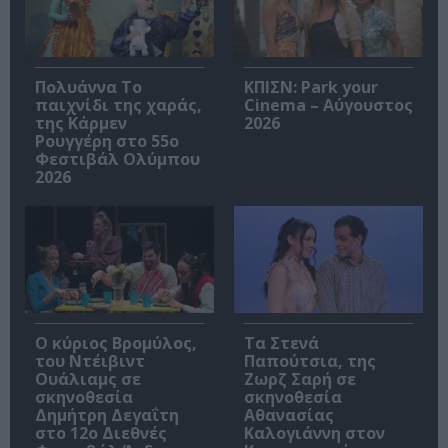
Πολυάννα Το
ΚΠΙΣΝ: Park your
παιχνίδι της χαράς,
Cinema – Αύγουστος
της Κάρμεν
2026
Ρουγγέρη στο 55ο
Φεστιβάλ Ολύμπου
2026
O κύριος Βρομύλος,
Τα Στενά
του Ντέιβιντ
Παπούτσια, της
Ουάλιαμς σε
Ζωρζ Σαρή σε
σκηνοθεσία
σκηνοθεσία
Δημήτρη Δεγαΐτη
Αθανασίας
στο 12ο Διεθνές
Καλογιάννη στον