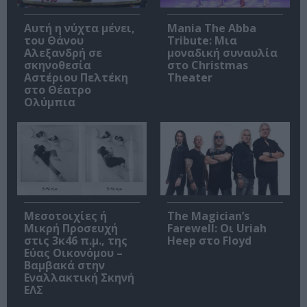
Αυτή η νύχτα μένει,
Mania The Abba
του Θάνου
Tribute: Μια
Αλεξανδρή σε
μοναδική συναυλία
σκηνοθεσία
στο Christmas
Αστέριου Πελτέκη
Theater
στο Θέατρο
Ολύμπια
Μεσοτοιχίες ή
The Magician’s
Μικρή Προσευχή
Farewell: Οι Uriah
στις 3κ46 π.μ., της
Heep στο Floyd
Εύας Οικονόμου –
Βαμβακά στην
Εναλλακτική Σκηνή
ΕΛΣ