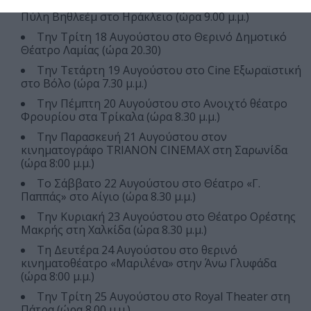
Την Κυριακή 2 Αυγούστου στο Ανοιχτό Θέατρο
Πύλη Βηθλεέμ στο Ηράκλειο (ώρα 9.00 μ.μ.)
Την Τρίτη 18 Αυγούστου στο Θερινό Δημοτικό
Θέατρο Λαμίας (ώρα 20.30)
Την Τετάρτη 19 Αυγούστου στο Cine Εξωραϊστική
στο Βόλο (ώρα 7.30 μ.μ.)
Την Πέμπτη 20 Αυγούστου στο Ανοιχτό θέατρο
Φρουρίου στα Τρίκαλα (ώρα 8.30 μ.μ.)
Την Παρασκευή 21 Αυγούστου στον
κινηματογράφο TRIANON CINEMAX στη Σαρωνίδα
(ώρα 8:00 μ.μ.)
Το Σάββατο 22 Αυγούστου στο Θέατρο «Γ.
Παππάς» στο Αίγιο (ώρα 8.30 μ.μ.)
Την Κυριακή 23 Αυγούστου στο Θέατρο Ορέστης
Μακρής στη Χαλκίδα (ώρα 8.30 μ.μ.)
Τη Δευτέρα 24 Αυγούστου στο θερινό
κινηματοθέατρο «Μαριλένα» στην Άνω Γλυφάδα
(ώρα 8:00 μ.μ.)
Την Τρίτη 25 Αυγούστου στο Royal Theater στη
Πάτρα (ώρα 8.00 μ.μ.)