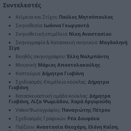
Συντελεστές
Κείμενα και Στίχοι:
Παύλος Μητσόπουλος
Σκηνοθεσία:
Ιωάννα Γεωργαντά
Σκηνοθετική επιμέλεια:
Νίκη Αναστασίου
Σκηνογραφία & Κατασκευή σκηνικού:
Μαγδαληνή
Σίγα
Βοηθός σκηνογράφου:
Έλλη Ναλμπάντη
Μουσική:
Μάριος Αποστολακούλης
Κοστούμια:
Δήμητρα Γιοβάνη
Σχεδιασμός-Επιμέλεια κούκλας:
Δήμητρα
Γιοβάνη
Κατασκευαστική ομάδα κούκλας:
Δήμητρα
Γιοβάνη, Λίζα Ψωμιάδου, Χαρά Αργυρούδη
Video/Φωτογραφίες:
Παναγιώτης Πέτρου
Σχεδιασμός Γραφικών:
Ρέα Δουφέκα
Παίζουν:
Αναστασία Θεοχάρη, Ελένη Καΐση,