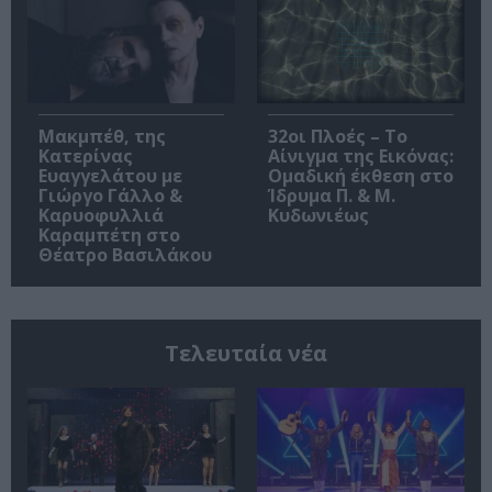
Μακμπέθ, της
32οι Πλοές – Το
Κατερίνας
Αίνιγμα της Εικόνας:
Ευαγγελάτου με
Ομαδική έκθεση στο
Γιώργο Γάλλο &
Ίδρυμα Π. & Μ.
Καρυοφυλλιά
Κυδωνιέως
Καραμπέτη στο
Θέατρο Βασιλάκου
Τελευταία νέα