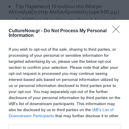
Την Παρασκευή 10 Ιουλίου στο Θέατρο
Αλτιναλμάζη στην Αλεξανδρούπολη (ώρα 9.00 μ.μ.)
Το Σάββατο 11 Ιουλίου στο Θερινό Δημοτικό
Θέατρο Κομοτηνής (ώρα 9.00 μ.μ.)
CultureNow.gr -
Do Not Process My Personal
Τη Δευτέρα 13 Ιουλίου στο Κιν/θέατρο Ορφέας
Information
στην Κέρκυρα (ώρα 7.30 μ.μ.)
Την Τρίτη 14 Ιουλίου στο Υπαίθριο Θέατρο
If you wish to opt-out of the sale, sharing to third parties, or
Ηγουμενίτσας Μ. Γκανάς στην Ηγουμενίτσα (ώρα 9.00
processing of your personal or sensitive information for
μ.μ.)
targeted advertising by us, please use the below opt-out
Την Τετάρτη 15 Ιουλίου στο Δημοτικό
section to confirm your selection. Please note that after your
Κηποθέατρο “Γιάννης Ρίτσος” στη Πρέβεζα (ώρα 9.00
opt-out request is processed you may continue seeing
μ.μ.)
interest-based ads based on personal information utilized by
us or personal information disclosed to third parties prior to
Τη Δευτέρα 20 Ιουλίου στο Ανοιχτό Θέατρο
Μεσολογγίου (ώρα 9.00 μ.μ.)
your opt-out. You may separately opt-out of the further
disclosure of your personal information by third parties on the
Την Τρίτη 21 Ιουλίου στο Ανοιχτό θέατρο
IAB’s list of downstream participants. This information may
PoseidonLoutrakiWyndham στο Λουτράκι (ώρα 9.00
also be disclosed by us to third parties on the
IAB’s List of
μ.μ.)
Downstream Participants
that may further disclose it to other
Την Τετάρτη 22 Ιουλίου στο ΣινέΒάλια στο Άργος
third parties.
(Αργολίδα) , (ώρα 7.30 μ.μ. )