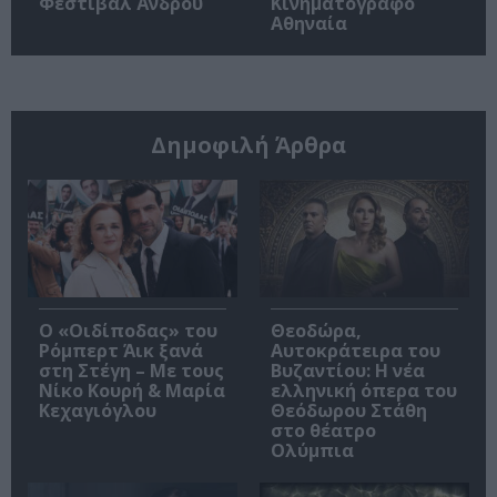
Φεστιβάλ Άνδρου
Κινηματογράφο
Αθηναία
Δημοφιλή Άρθρα
O «Οιδίποδας» του
Θεοδώρα,
Ρόμπερτ Άικ ξανά
Αυτοκράτειρα του
στη Στέγη – Με τους
Βυζαντίου: Η νέα
Νίκο Κουρή & Μαρία
ελληνική όπερα του
Κεχαγιόγλου
Θεόδωρου Στάθη
στο θέατρο
Ολύμπια