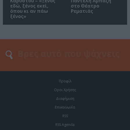
Καρύστου – «Ξένος
Παντελή Αμπαζή
εδώ, ξένος εκεί,
στο Θέατρο
όπου κι αν πάω
Ρεματιάς
ξένος»
Προφίλ
Οροι Χρήσης
Διαφήμιση
Επικοινωνία
RSS
RSS Agenda