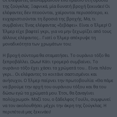
Οι ελέφαντες απολαμβάνουν ένα πρωϊνό στη δροσιά
της ζούγκλας. Ξαφνικά, μία δυνατή βροχή ξεκινάει! Οι
ελέφαντες δεν πτοούνται, χαίρονται περισσότερο, κι
ευχαριστιούνται τη δροσιά της βροχής. Μα, τι
συμβαίνει; Ένας ελέφαντας «ξεβάφει». Είναι ο Έλμερ! Ο
Έλμερ είχε βαφτεί γκρι, για να μην ξεχωρίζει από τους
άλλους ελέφαντες… Γιατί ο Έλμερ απέκρυψε τη
μοναδικότητα των χρωμάτων του;
Η βροχή σύντομα θα σταματήσει. Το ουράνιο τόξο θα
ξεπροβάλλει. Ωωω! Κάτι τρομερό συμβαίνει. Το
ουράνιο τόξο έχει χάσει τα χρώματά του… Είναι πλέον
γκρι… Οι ελέφαντες το κοιτάνε σαστισμένοι και
ανήσυχοι. Ο Έλμερ παίρνει την πρωτοβουλία: «Θα πάμε
να βρούμε την αρχή του ουράνιου τόξου και θα του
δώσω εγώ τα χρώματά μου. Έτσι, θα ξαναγίνει
πολύχρωμο!». Μαζί του, ο ξάδελφος Γουίλι, συμφωνεί
να τον ακολουθήσει μέχρι την άκρη της ζούγκλας. Η
περιπέτειά μας ξεκινάει!