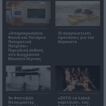
«Απομακρυσμένα
25 αναγνωστικές
Βουνά και Ποτάμια:
προτάσεις για τον
Πνευματική
Αύγουστο
Πατρίδα»:
Περιοδική έκθεση
στο Διαχρονικό
Μουσείο Αίγινας
9ο Φεστιβάλ
«ΖΗΤΩ τα λαϊκά
Ντοκιμαντέρ
κορίτσια!», του