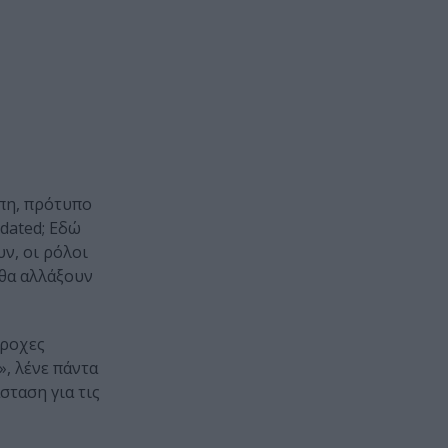
όπη, πρότυπο
tdated; Εδώ
υν, οι ρόλοι
 θα αλλάξουν
έροχες
», λένε πάντα
σταση για τις