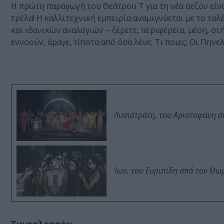
Η πρώτη παραγωγή του Θεάτρου Τ για τη νέα σεζόν είνα
τρέλα! Η καλλιτεχνική εμπειρία αναμιγνύεται με το τα
και ιδανικών αναλογιών – ξέρετε, περιφέρεια, μέση, στή
εννοούν, άραγε, τίποτα από όσα λένε; Τι ποιες; Οι Πηνε
Λυσιστράτη, του Αριστοφάνη σ
Ίων, του Ευριπίδη από τον Θ