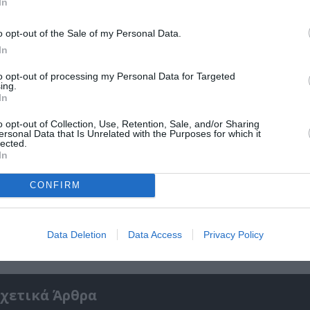
In
r
Δες
o opt-out of the Sale of my Personal Data.
In
to opt-out of processing my Personal Data for Targeted
ing.
In
o opt-out of Collection, Use, Retention, Sale, and/or Sharing
ersonal Data that Is Unrelated with the Purposes for which it
lected.
In
νη και τον Πολιτισμό!
CONFIRM
λουθήστε το Culturenow.gr
Data Deletion
Data Access
Privacy Policy
χετικά Άρθρα