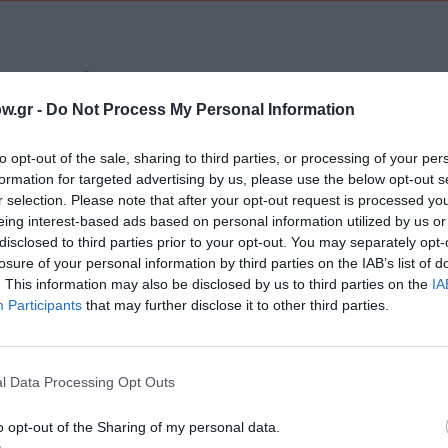
Τοποθεσία:
w.gr -
Do Not Process My Personal Information
Θέατρο Τ, Αλεξάνδρου Φλέμινγκ 16, Θεσσαλονίκη
to opt-out of the sale, sharing to third parties, or processing of your per
Θέατρο Τ
formation for targeted advertising by us, please use the below opt-out s
r selection. Please note that after your opt-out request is processed y
Προπώληση:
eing interest-based ads based on personal information utilized by us or
disclosed to third parties prior to your opt-out. You may separately opt-
ων,
viva.gr
losure of your personal information by third parties on the IAB’s list of
)
. This information may also be disclosed by us to third parties on the
IA
Participants
that may further disclose it to other third parties.
l Data Processing Opt Outs
μάθετε πρώτοι όλες τις ειδήσεις
o opt-out of the Sharing of my personal data.
ολιτισμό στο
Culturenow.gr