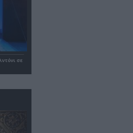
λντόνι σε