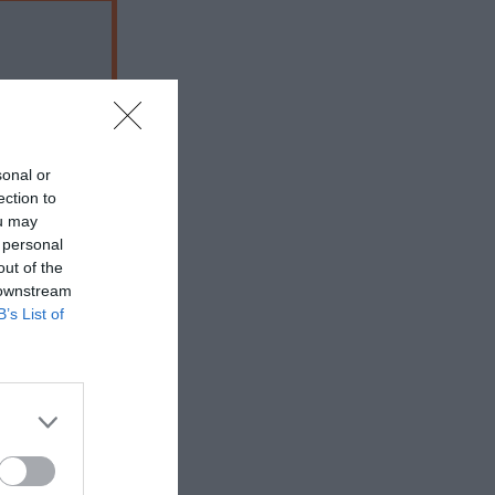
sonal or
ection to
ou may
 personal
out of the
 downstream
B’s List of