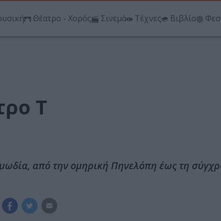
υσική
Θέατρο - Χορός
Σινεμά
Τέχνες
Βιβλίο
Φεσ
τρο Τ
ωμωδία, από την ομηρική Πηνελόπη έως τη σύγχ