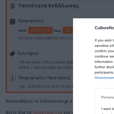
Ταυτότητα Εκδήλωσης
Ημερομηνία:
CultureNo
09/11/2019
03/12/2019
Από:
Εως:
Δευτέρα-Τρίτη-Σάββατο στις 21:30 και Κυριακή στις 19:00
If you wish 
sensitive in
confirm you
Eισιτήρια:
continue se
information 
12€ κανονικό | 8€ μειωμένο (μαθητών, φοιτητών, ανέργ
further disc
ΑΜΕΑ) | ατέλειες κάθε Δευτέρα (με σειρά προτεραιότητας
participants
Πληροφορίες / Κρατήσεις:
Downstream 
Τηλ.: 2310 854 333, 6971 95 95 29 |
www.theatrot.gr
Persona
Ακολουθήστε το Culturenow.gr στο
Google News
και 
I want t
Δείτε όλα τα
τελευταία νέα
για την Τέχνη και τον Π