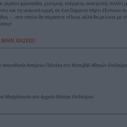
ι γεμάτη φρεσκάδα, χιούμορ, ενέργεια, ανατροπή, πολλή 
λέντο και τη νεανική ορμή, σε ένα ξέφρενο πάρτι έξυπνων
θος – , στο οποίο θα περάσετε τέλεια, αλλά θα μείνετε με τ
λόπες!
ΜΗΝ ΧΑΣΕΙΣ!
ε σκηνοθεσία Αστέριου Πελτέκη στο Φεστιβάλ Αθηνών Επιδαύρ
ωμά Μοσχόπουλο στο Αρχαίο Θέατρο Επιδαύρου