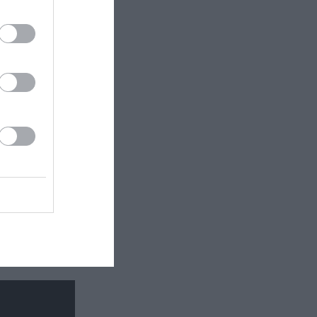
 εδώ!
❯