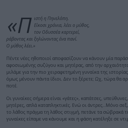
«Π
ιστή η Πηνελόπη.
Είκοσι χρόνια, λέει ο μύθος,
τον Οδυσσέα καρτερεί,
ράβοντας και ξηλώνοντας ένα πανί.
Ο μύθος λέει.»
Πέντε νέες ηθοποιοί αποφασίζουν να κάνουν μία παράσ
αφοσιωμένης συζύγου και μητέρας, από την αρχαιότητα 
μιλάμε για την πιο χειραφετημένη γυναίκα της ιστορίας
όμως μένουν πάντα ίδιοι. Δεν το ξέρετε; Ωχ, τώρα θα αρ
ποτέ.
Οι γυναίκες σήμερα είναι «γάτες», καπάτσες, υπεύθυνε
μητέρες, απλά καταπληκτικές. Ενώ οι άντρες…Μόνο σεξ,
το λάθος πράγμα τη λάθος στιγμή, πετάνε τα σώβρακά τ
γυναίκες είπαμε να κάνουμε και η φάση κατέληξε σε ντι