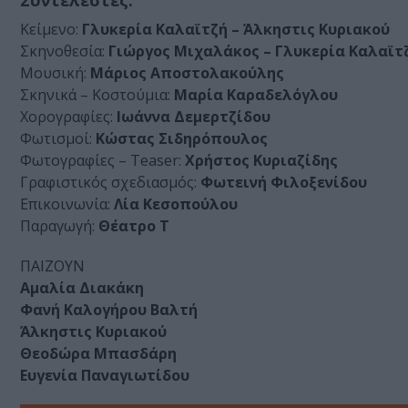
Συντελεστές:
Κείμενο:
Γλυκερία Καλαϊτζή – Άλκηστις Κυριακού
Σκηνοθεσία:
Γιώργος Μιχαλάκος – Γλυκερία Καλαϊτ
Μουσική:
Μάριος Αποστολακούλης
Σκηνικά – Κοστούμια:
Μαρία Καραδελόγλου
Χορογραφίες:
Ιωάννα Δεμερτζίδου
Φωτισμοί:
Κώστας Σιδηρόπουλος
Φωτογραφίες – Teaser:
Χρήστος Κυριαζίδης
Γραφιστικός σχεδιασμός:
Φωτεινή Φιλοξενίδου
Επικοινωνία:
Λία Κεσοπούλου
Παραγωγή:
Θέατρο Τ
ΠΑΙΖΟΥΝ
Αμαλία Διακάκη
Φανή Καλογήρου Βαλτή
Άλκηστις Κυριακού
Θεοδώρα Μπασδάρη
Ευγενία Παναγιωτίδου