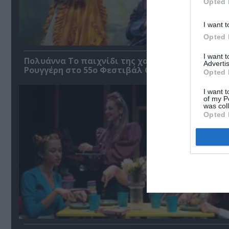
Opted 
I want t
Opted 
I want 
Πολυάννα Το παιχνίδι της χαράς, της Κάρμεν
Advertis
Ρουγγέρη στο 55ο Φεστιβάλ Ολύμπου 2026
Opted 
I want t
of my P
was col
Opted 