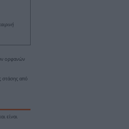
καιρινή
των ορφανών
ς στάσης από
αι είναι