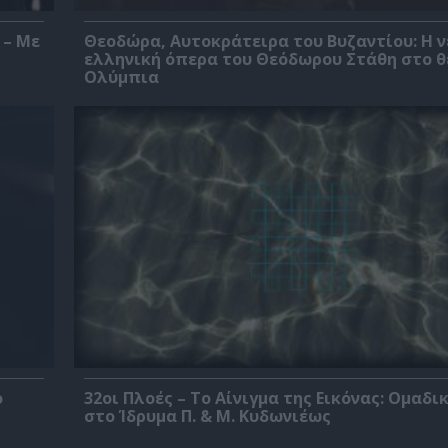
 – Με
Θεοδώρα, Αυτοκράτειρα του Βυζαντίου: Η ν
ελληνική όπερα του Θεόδωρου Στάθη στο 
Ολύμπια
ο
32οι Πλοές – Το Αίνιγμα της Εικόνας: Ομαδι
στο Ίδρυμα Π. & Μ. Κυδωνιέως