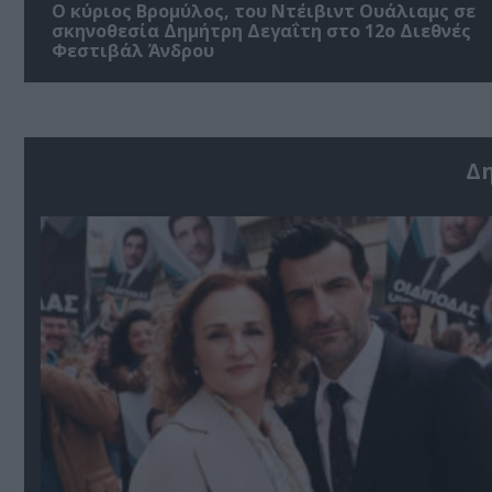
O κύριος Βρομύλος, του Ντέιβιντ Ουάλιαμς σε
σκηνοθεσία Δημήτρη Δεγαΐτη στο 12ο Διεθνές
Φεστιβάλ Άνδρου
Δ