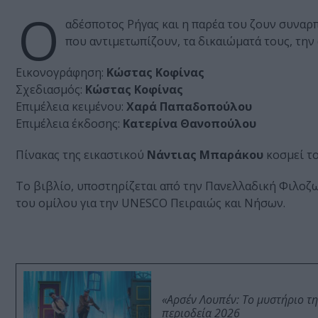
Ο
αδέσποτος Ρήγας και η παρέα του ζουν συναρπ
που αντιμετωπίζουν, τα δικαιώματά τους, τη
Εικονογράφηση:
Κώστας Κοφίνας
Σχεδιασμός:
Κώστας Κοφίνας
Επιμέλεια κειμένου:
Χαρά Παπαδοπούλου
Επιμέλεια έκδοσης:
Κατερίνα Θανοπούλου
Πίνακας της εικαστικού
Νάντιας Μπαράκου
κοσμεί το
Το βιβλίο, υποστηρίζεται από την Πανελλαδική Φιλοζω
του ομίλου για την UNESCO Πειραιώς και Νήσων.
«Αρσέν Λουπέν: Το μυστήριο τ
περιοδεία 2026