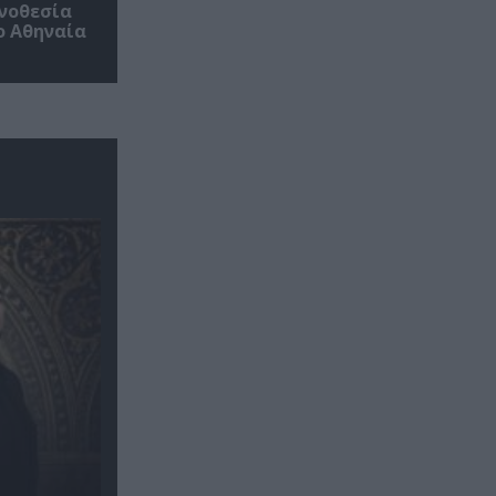
ηνοθεσία
ο Αθηναία