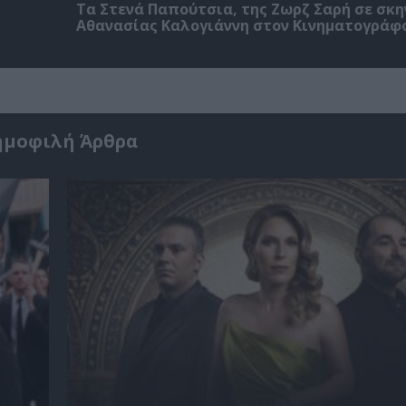
Τα Στενά Παπούτσια, της Ζωρζ Σαρή σε σκ
Αθανασίας Καλογιάννη στον Κινηματογράφ
ημοφιλή Άρθρα