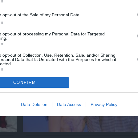
In
o opt-out of the Sale of my Personal Data.
In
to opt-out of processing my Personal Data for Targeted
ΚΠΙΣΝ: Park your Cinema – Αύγουστος 2026
ing.
In
o opt-out of Collection, Use, Retention, Sale, and/or Sharing
ersonal Data that Is Unrelated with the Purposes for which it
lected.
In
CONFIRM
Data Deletion
Data Access
Privacy Policy