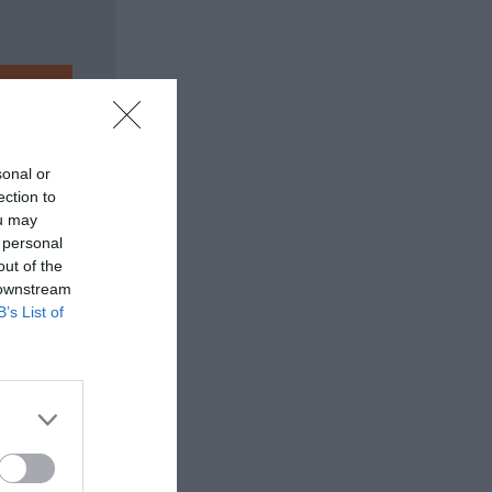
sonal or
ection to
ou may
 personal
out of the
 downstream
B’s List of