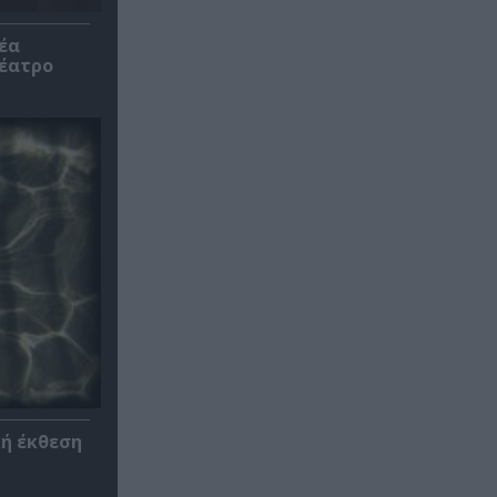
έα
θέατρο
κή έκθεση