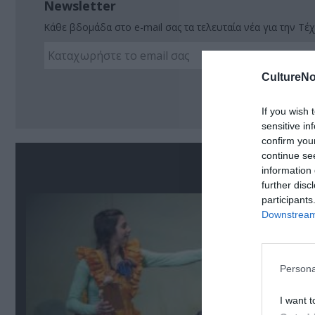
Newsletter
Κάθε βδομάδα στο e-mail σας τα τελευταία νέα για την Τέχ
CultureNo
Ακο
If you wish 
sensitive in
confirm you
continue se
Σ
information 
further disc
participants
Downstream 
Persona
I want t