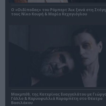
O «Οιδίποδας» του Ρόμπερτ Άικ ξανά στη Στέγη
τους Νίκο Κουρή & Μαρία Κεχαγιόγλου
Μακμπέθ, της Κατερίνας Ευαγγελάτου με Γιώργ
Γάλλο & Καρυοφυλλιά Καραμπέτη στο Θέατρο
Βασιλάκου