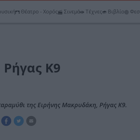
υσική
Θέατρο - Χορός
Σινεμά
Τέχνες
Βιβλίο
Φεσ
 Ρήγας Κ9
παραμύθι της Ειρήνης Μακρυδάκη, Ρήγας Κ9.