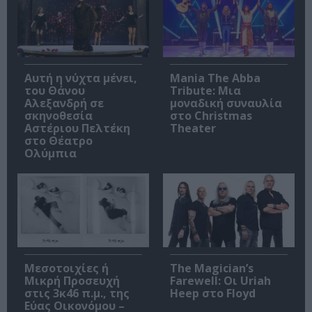
Αυτή η νύχτα μένει,
Mania The Abba
του Θάνου
Tribute: Μια
Αλεξανδρή σε
μοναδική συναυλία
σκηνοθεσία
στο Christmas
Αστέριου Πελτέκη
Theater
στο Θέατρο
Ολύμπια
Μεσοτοιχίες ή
The Magician’s
Μικρή Προσευχή
Farewell: Οι Uriah
στις 3κ46 π.μ., της
Heep στο Floyd
Εύας Οικονόμου –