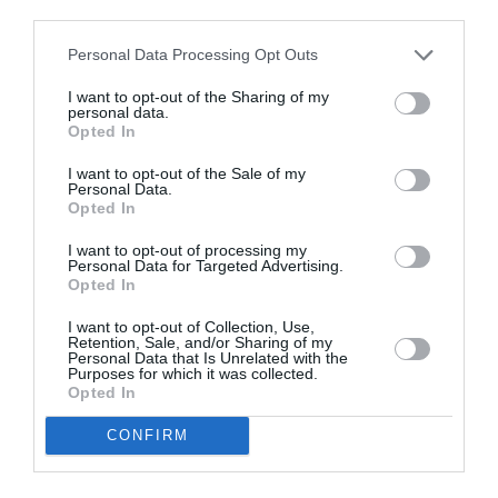
third parties.
απολαύσουμε τον τέλειο συγχρονισμό ενός ανδρικού,
αυτή τη φορά, ντουέτου στη χορογραφία του Ουίλιαμ
Personal Data Processing Opt Outs
Φορσάιθ ενώ τo Life in Progress ολοκληρώθηκε με την
τέταρτη χορογραφία, το “Bye” του Σουηδού Ματς Εκ,
I want to opt-out of the Sharing of my
personal data.
που είχαμε απολαύσει και στην προηγούμενη εμφάνιση
Opted In
της γαλλίδας χορεύτριας στο
Φεστιβάλ Αθηνών
.
Πρόκειται για ένα σόλο πάνω στην τελευταία σονάτα
I want to opt-out of the Sale of my
Personal Data.
για πιάνο του Μπετόβεν – την Νο 32 σε ντο ελάσσονα,
Opted In
έργο 111 – με το οποίο η Συλβί Γκιλέμ μας
I want to opt-out of processing my
αποχαιρέτησε με τον πιο συγκινητικό τρόπο
Personal Data for Targeted Advertising.
κλείνοντας το μάτι στον, αδυσώπητο μεν γοητευτικό
Opted In
δε, χρόνο. Μία σπουδαία χορεύτρια επιλέγει να
I want to opt-out of Collection, Use,
αποσυρθεί από τη σκηνή μετά από μια πλήρη καριέρα
Retention, Sale, and/or Sharing of my
Personal Data that Is Unrelated with the
γεμάτη χειροκρότημα και μεγάλες συνεργασίες. Και αν
Purposes for which it was collected.
αναρωτηθεί κάποιος, τι είναι αυτό που την έκανε μια
Opted In
τόσο σημαντική χορεύτρια, η απάντηση που θα
CONFIRM
σκεφτόμουν να του δώσω είναι πως μάλλον η Συλβί
Γκιλέμ δεν περίμενε αυτή τη στιγμή για να χορέψει για
τελευταία φορά. Χόρευε έτσι σε κάθε παράσταση.