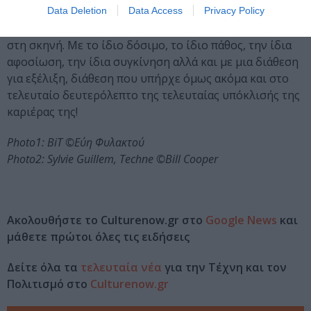
Data Deletion
Data Access
Privacy Policy
Σε κάθε παράσταση σα να ήταν η τελευταία της φορά
στη σκηνή. Με το ίδιο δόσιμο, το ίδιο πάθος, την ίδια
αφοσίωση, την ίδια συγκίνηση αλλά και με μια διάθεση
για εξέλιξη, διάθεση που υπήρχε όμως ακόμα και στο
τελευταίο δευτερόλεπτο της τελευταίας υπόκλισής της
καριέρας της!
Photo1: BiΤ ©Εύη Φυλακτού
Photo2: Sylvie Guillem, Techne ©Bill Cooper
Ακολουθήστε το Culturenow.gr στο
Google News
και
μάθετε πρώτοι όλες τις ειδήσεις
Δείτε όλα τα
τελευταία νέα
για την Τέχνη και τον
Πολιτισμό στο
Culturenow.gr