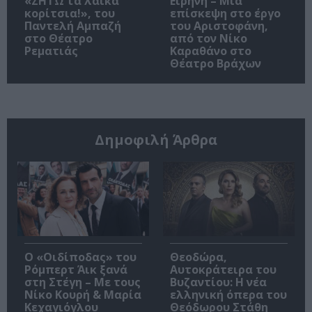
«ΖΗΤΩ τα λαϊκά
Ειρήνη – Μια
κορίτσια!», του
επίσκεψη στο έργο
Παντελή Αμπαζή
του Αριστοφάνη,
στο Θέατρο
από τον Νίκο
Ρεματιάς
Καραθάνο στο
Θέατρο Βράχων
Δημοφιλή Άρθρα
O «Οιδίποδας» του
Θεοδώρα,
Ρόμπερτ Άικ ξανά
Αυτοκράτειρα του
στη Στέγη – Με τους
Βυζαντίου: Η νέα
Νίκο Κουρή & Μαρία
ελληνική όπερα του
Κεχαγιόγλου
Θεόδωρου Στάθη