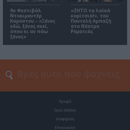
9ο Φεστιβάλ
«ΖΗΤΩ τα λαϊκά
Ντοκιμαντέρ
κορίτσια!», του
Καρύστου – «Ξένος
Παντελή Αμπαζή
εδώ, ξένος εκεί,
στο Θέατρο
όπου κι αν πάω
Ρεματιάς
ξένος»
Προφίλ
Οροι Χρήσης
Διαφήμιση
Επικοινωνία