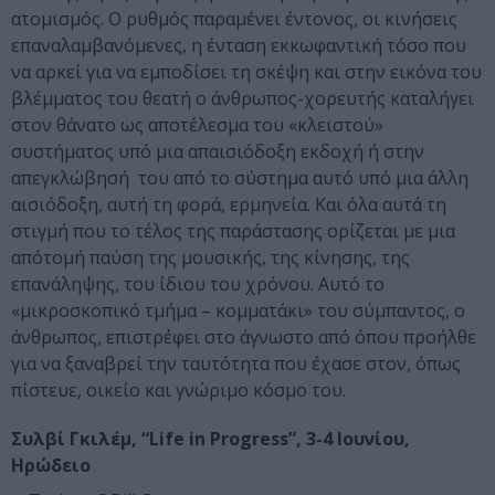
ατομισμός. Ο ρυθμός παραμένει έντονος, οι κινήσεις
επαναλαμβανόμενες, η ένταση εκκωφαντική τόσο που
να αρκεί για να εμποδίσει τη σκέψη και στην εικόνα του
βλέμματος του θεατή ο άνθρωπος-χορευτής καταλήγει
στον θάνατο ως αποτέλεσμα του «κλειστού»
συστήματος υπό μια απαισιόδοξη εκδοχή ή στην
απεγκλώβησή του από το σύστημα αυτό υπό μια άλλη
αισιόδοξη, αυτή τη φορά, ερμηνεία. Και όλα αυτά τη
στιγμή που το τέλος της παράστασης ορίζεται με μια
απότομή παύση της μουσικής, της κίνησης, της
επανάληψης, του ίδιου του χρόνου. Αυτό το
«μικροσκοπικό τμήμα – κομματάκι» του σύμπαντος, ο
άνθρωπος, επιστρέφει στο άγνωστο από όπου προήλθε
για να ξαναβρεί την ταυτότητα που έχασε στον, όπως
πίστευε, οικείο και γνώριμο κόσμο του.
Συλβί Γκιλέμ, “Life in Progress”, 3-4 Ιουνίου,
Ηρώδειο