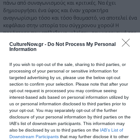
πάνω από συναγωνισμούς και κριτικές. Να έχει
δημιουργήσει ένα ύφος και έναν χαρακτήρα
αναγνωρίσιμο τόσο και τόσο θαυμαστό, να αποτελεί ένα
κεφάλαιο στην ιστορία του σύγχρονου χορού! Η
παράσταση που επέλεξε να «κλείσει» τον χορευτικό της
κύκλο περιελάμβανε 4 χορογραφίες. Στην εξαίσια
CultureNow.gr -
Do Not Process My Personal
πρώτη με την υπογραφή του Άκραμ Καν και τίτλο
Information
«Techne» (τέχνη), η Συλβί Γκιλέμ γίνεται η ίδια η φύση,
εντυπωσιάζοντας τον θεατή όσες φορές και αν την έχει
If you wish to opt-out of the sale, sharing to third parties, or
δει στη σκηνή.
processing of your personal or sensitive information for
targeted advertising by us, please use the below opt-out
Μια χορογραφία με θέμα που επιστρέφει στα βασικά,
section to confirm your selection. Please note that after your
opt-out request is processed you may continue seeing
στην αρχή, στη φύση με την υποβλητική μουσική και
interest-based ads based on personal information utilized by
τα φωνητικά μιας επίσης άξιας συγχαρητηρίων ομάδας
us or personal information disclosed to third parties prior to
μουσικών. Στη δεύτερη χορογραφία (του Ράσελ
your opt-out. You may separately opt-out of the further
Μάλιφαντ, με τίτλο «Here & After») η Γκιλέμ ερμηνεύει
disclosure of your personal information by third parties on the
με την Ιταλίδα χορεύτρια Εμμανουέλα Μοντανάρι, σε
IAB’s list of downstream participants. This information may
ένα ντουέτο αρμονίας και χάρης. Στην τρίτη
also be disclosed by us to third parties on the
IAB’s List of
χορογραφία η Συλβί Γκυλέμ μας άφησε να
Downstream Participants
that may further disclose it to other