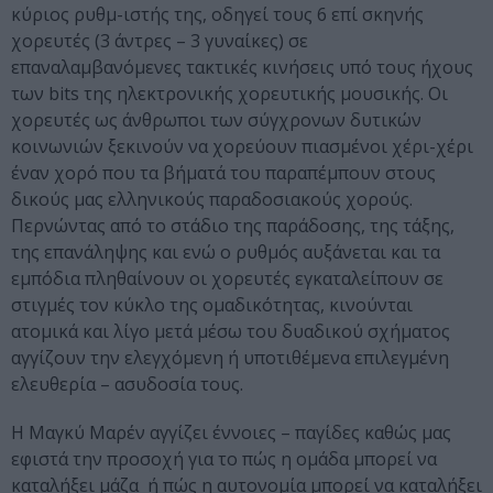
κύριος ρυθμ-ιστής της, οδηγεί τους 6 επί σκηνής
χορευτές (3 άντρες – 3 γυναίκες) σε
επαναλαμβανόμενες τακτικές κινήσεις υπό τους ήχους
των bits της ηλεκτρονικής χορευτικής μουσικής. Οι
χορευτές ως άνθρωποι των σύγχρονων δυτικών
κοινωνιών ξεκινούν να χορεύουν πιασμένοι χέρι-χέρι
έναν χορό που τα βήματά του παραπέμπουν στους
δικούς μας ελληνικούς παραδοσιακούς χορούς.
Περνώντας από το στάδιο της παράδοσης, της τάξης,
της επανάληψης και ενώ ο ρυθμός αυξάνεται και τα
εμπόδια πληθαίνουν οι χορευτές εγκαταλείπουν σε
στιγμές τον κύκλο της ομαδικότητας, κινούνται
ατομικά και λίγο μετά μέσω του δυαδικού σχήματος
αγγίζουν την ελεγχόμενη ή υποτιθέμενα επιλεγμένη
ελευθερία – ασυδοσία τους.
Η Μαγκύ Μαρέν αγγίζει έννοιες – παγίδες καθώς μας
εφιστά την προσοχή για το πώς η ομάδα μπορεί να
καταλήξει μάζα ή πώς η αυτονομία μπορεί να καταλήξει