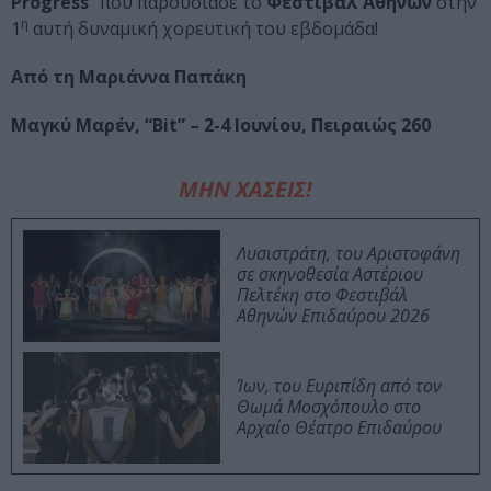
Progress
” που παρουσίασε το
Φεστιβάλ Αθηνών
στην
η
1
αυτή δυναμική χορευτική του εβδομάδα!
Από τη Μαριάννα Παπάκη
Μαγκύ Μαρέν, “Bit” – 2-4 Ιουνίου, Πειραιώς 260
ΜΗΝ ΧΑΣΕΙΣ!
Λυσιστράτη, του Αριστοφάνη
σε σκηνοθεσία Αστέριου
Πελτέκη στο Φεστιβάλ
Αθηνών Επιδαύρου 2026
Ίων, του Ευριπίδη από τον
Θωμά Μοσχόπουλο στο
Αρχαίο Θέατρο Επιδαύρου