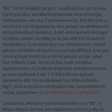
“Bit”: Το bit (διαβάζεται μπιτ, συμβολίζεται ως b) είναι
η στοιχειώδης μονάδα πληροφορίας στην Επιστήμη
Υπολογιστών και στις Τηλεπικοινωνίες. Ένα bit είναι η
ποσότητα της πληροφορίας που μπορεί να αποθηκευτεί
από μία δυαδική συσκευή, ή από άλλο φυσικό σύστημα
το οποίο μπορεί να υπάρχει σε μία από δύο διακριτές
καταστάσεις. Στην επιστήμη των υπολογιστών, ένα bit
μπορεί επιπλέον να οριστεί ως μια μεταβλητή, ή ως μια
υπολογίσιμη ποσότητα η οποία μπορεί να έχει μόνο
δύο πιθανές τιμές. Αυτές οι δύο τιμές συνήθως
ερμηνεύονται ως δυαδικά ψηφία και αναπαριστούνται
με τους αριθμούς 0 και 1. Η λέξη bit στα αγγλικά
προκύπτει από τον συνδυασμό των λέξεων BInary
digiT, αλλά κυριολεκτικά σημαίνει και «μικροσκοπικό
τμήμα, κομματάκι». (
http://el.wikipedia.org/wiki/Bit
).
Ξεκινώντας από αυτή την έννοια λοιπόν του “Bit”, η
Μαγκύ Μαρέν έστησε μια παράσταση όπου ο ρυθμ-ός,