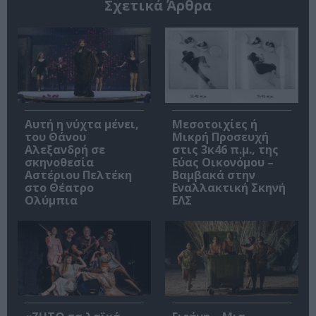
Σχετικά Άρθρα
Αυτή η νύχτα μένει,
Μεσοτοιχίες ή
του Θάνου
Μικρή Προσευχή
Αλεξανδρή σε
στις 3κ46 π.μ., της
σκηνοθεσία
Εύας Οικονόμου –
Αστέριου Πελτέκη
Βαμβακά στην
στο Θέατρο
Εναλλακτική Σκηνή
Ολύμπια
ΕΛΣ