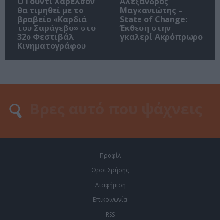
Ο Γούντι Χάρελσον
Αλέξανδρος
θα τιμηθεί με το
Μαγκανιώτης –
βραβείο «Καρδιά
State of Change:
του Σαράγεβο» στο
Έκθεση στην
32ο Φεστιβάλ
γκαλερί Ακρόπρωρο
Κινηματογράφου
Προφίλ
Οροι Χρήσης
Διαφήμιση
Επικοινωνία
RSS