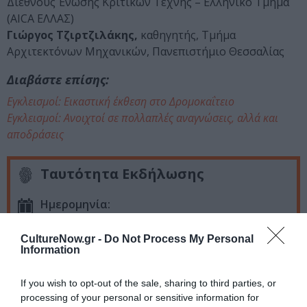
Διεθνούς Ένωσης Κριτικών Τέχνης – Ελληνικό Τμήμα
(AICA ΕΛΛΑΣ)
Γιώργος Τζιρτζιλάκης,
καθηγητής, Τμήμα
Αρχιτεκτόνων Μηχανικών, Πανεπιστήμιο Θεσσαλίας
Διαβάστε επίσης:
Εγκλεισμοί: Εικαστική έκθεση στο Δρομοκαΐτειο
Εγκλεισμοί: Ανοιχτοί σε πολλαπλές αναγνώσεις, αλλά και
αποδράσεις
Ταυτότητα Εκδήλωσης
Ημερομηνία:
22/06/2023
CultureNow.gr -
Do Not Process My Personal
Information
19:45
Τοποθεσία:
If you wish to opt-out of the sale, sharing to third parties, or
processing of your personal or sensitive information for
MOMus-Μουσείο Άλεξ Μυλωνά στην Αθήνα, Πλ.