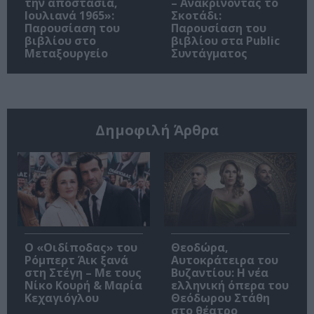
την αποστασία,
– Ανακρίνοντας το
Ιουλιανά 1965»:
Σκοτάδι:
Παρουσίαση του
Παρουσίαση του
βιβλίου στο
βιβλίου στα Public
Μεταξουργείο
Συντάγματος
Δημοφιλή Άρθρα
O «Οιδίποδας» του
Θεοδώρα,
Ρόμπερτ Άικ ξανά
Αυτοκράτειρα του
στη Στέγη – Με τους
Βυζαντίου: Η νέα
Νίκο Κουρή & Μαρία
ελληνική όπερα του
Κεχαγιόγλου
Θεόδωρου Στάθη
στο θέατρο