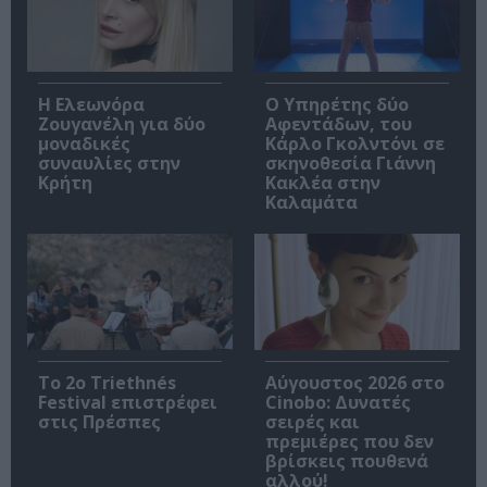
Η Ελεωνόρα
Ο Υπηρέτης δύο
Ζουγανέλη για δύο
Αφεντάδων, του
μοναδικές
Κάρλο Γκολντόνι σε
συναυλίες στην
σκηνοθεσία Γιάννη
Κρήτη
Κακλέα στην
Καλαμάτα
Το 2ο Triethnés
Αύγουστος 2026 στο
Festival επιστρέφει
Cinobo: Δυνατές
στις Πρέσπες
σειρές και
πρεμιέρες που δεν
βρίσκεις πουθενά
αλλού!