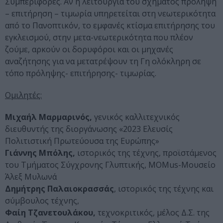
Συμπεριφορές. Αν η λειτουργία του σχήματος πρόληψη
– επιτήρηση – τιμωρία υπηρετείται στη νεωτερικότητα
από το Πανοπτικόν, το εμφανές κτίσμα επιτήρησης του
εγκλεισμού, στην μετα-νεωτερικότητα που πλέον
ζούμε, αρκούν οι δορυφόροι και οι μηχανές
αναζήτησης για να μετατρέψουν τη Γη ολόκληρη σε
τόπο πρόληψης- επιτήρησης- τιμωρίας.
Ομιλητές:
Μιχαήλ Μαρμαρινός,
γενικός καλλιτεχνικός
διευθυντής της διοργάνωσης «2023 Ελευσίς
Πολιτιστική Πρωτεύουσα της Ευρώπης»
Γιάννης Μπόλης,
ιστορικός της τέχνης, προϊστάμενος
του Τμήματος Σύγχρονης Γλυπτικής, MOMus-Μουσείο
Άλεξ Μυλωνά
Δημήτρης Παλαιοκρασσάς
, ιστορικός της τέχνης και
σύμβουλος τέχνης,
Φαίη Τζανετουλάκου,
τεχνοκριτικός, μέλος Δ.Σ. της