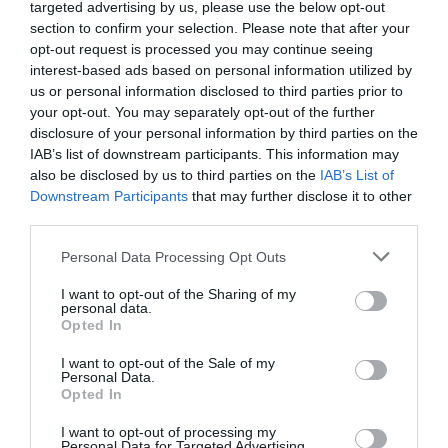
targeted advertising by us, please use the below opt-out
Αγίων Ασωμάτων 5, Θησείο
section to confirm your selection. Please note that after your
opt-out request is processed you may continue seeing
Μουσείο Άλεξ Μυλωνά – Μακεδονικό Μουσείο
interest-based ads based on personal information utilized by
Σύγχρονης Τέχνης
us or personal information disclosed to third parties prior to
your opt-out. You may separately opt-out of the further
Πληροφορίες / Κρατήσεις:
disclosure of your personal information by third parties on the
IAB’s list of downstream participants. This information may
momus.gr
also be disclosed by us to third parties on the
IAB’s List of
Downstream Participants
that may further disclose it to other
third parties.
Ακολουθήστε το Culturenow.gr στο
Google News
και
μάθετε πρώτοι όλες τις ειδήσεις
Personal Data Processing Opt Outs
Δείτε όλα τα
τελευταία νέα
για την Τέχνη και τον
I want to opt-out of the Sharing of my
personal data.
Πολιτισμό στο
Culturenow.gr
Opted In
Νέοι Διαγωνισμοί
❯
I want to opt-out of the Sale of my
Personal Data.
Opted In
Tags
I want to opt-out of processing my
Personal Data for Targeted Advertising.