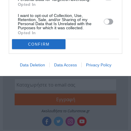
MOMUS
ΓΙΑΝΝΗΣ ΜΠΟΛΗΣ
Opted In
ΓΙΩΡΓΟΣ ΤΖΙΡΤΖΙΛΑΚΗΣ
ΔΩΡΕΑΝ ΕΚΔΗΛΩΣΕΙΣ
I want to opt-out of Collection, Use,
Retention, Sale, and/or Sharing of my
ΕΙΔΙΚΕΣ ΕΚΔΟΣΕΙΣ
ΕΙΚΑΣΤΙΚΕΣ ΕΚΘΕΣΕΙΣ
Personal Data that Is Unrelated with the
Purposes for which it was collected.
ΕΚΔΟΣΕΙΣ ΡΟΠΗ
ΜΙΧΑΗΛ ΜΑΡΜΑΡΙΝΟΣ
Opted In
ΠΑΡΟΥΣΙΑΣΕΙΣ ΒΙΒΛΙΩΝ
CONFIRM
Newsletter
Data Deletion
Data Access
Privacy Policy
Κάθε βδομάδα στο e-mail σας τα τελευταία νέα για
την Τέχνη και τον Πολιτισμό!
Ακολουθήστε το Culturenow.gr