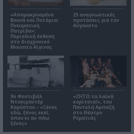
«Απομακρυσμένα
25 αναγνωστικές
Βουνά και Ποτάμια:
προτάσεις για τον
Πνευματική
Αύγουστο
Πατρίδα»:
Περιοδική έκθεση
στο Διαχρονικό
Μουσείο Αίγινας
9ο Φεστιβάλ
«ΖΗΤΩ τα λαϊκά
Ντοκιμαντέρ
κορίτσια!», του
Καρύστου – «Ξένος
Παντελή Αμπαζή
εδώ, ξένος εκεί,
στο Θέατρο
όπου κι αν πάω
Ρεματιάς
ξένος»