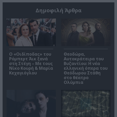
Δημοφιλή Άρθρα
O «Οιδίποδας» του
Θεοδώρα,
Ρόμπερτ Άικ ξανά
Αυτοκράτειρα του
στη Στέγη – Με τους
Βυζαντίου: Η νέα
Νίκο Κουρή & Μαρία
ελληνική όπερα του
Κεχαγιόγλου
Θεόδωρου Στάθη
στο θέατρο
Ολύμπια