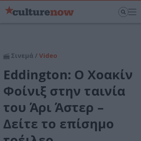
Σινεμά /
Video
Eddington: Ο Χοακίν
Φοίνιξ στην ταινία
του Άρι Άστερ –
Δείτε το επίσημο
τρέιλερ