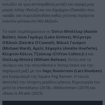
εστιάζει σε
«μια αντιπαράθεση μεταξύ του σερίφη μιας
μικρής πόλης (Φοίνιξ) και του δημάρχου (Πασκάλ)»
που
«ανάβει σαν πυριτιδαποθήκη καθώς γείτονας στρέφεται
εναντίον γείτονα στο Νέο Μεξικό».
Το καστ συμπληρώνουν οι
Όστιν Μπάτλερ (Austin
Butler), Λουκ Γκράιμς (Luke Grimes), Ντίρντρε
Ο’Κόνελ (Deirdre O’Connell), Μάικλ Γουόρντ
(Michael Ward), Αμελί Χέφερλε (Amélie Hoeferle),
Κλίφτον Κόλινς Τζούνιορ (Clifton Collins Jr.)
και
Ουίλιαμ Μπελό (William Belleau).
Εκτός από το
σενάριο και την σκηνοθεσία ο ‘Αστερ έκανε και την
παραγωγή μαζί με τον
Λαρς Κνούντσεν (Lars Knudsen)
για λογαριασμό της Square Peg Banner. Η ταινία
αποτελεί την τέταρτη μεγάλου μήκους δημιουργία του
μετά τα «Hereditary» (2018), «Midsommar» (2019) και
«Beau Is Afraid» (2023).