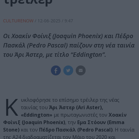
CULTURENOW
/
12-06-2025
/ 9:47
Οι Χοακίν Φοίνιξ (Joaquin Phoenix) και Πέδρο
Πασκάλ (Pedro Pascal) παίζουν στη νέα ταινία
του Άρι Άστερ, με τίτλο “Eddington”.
K
υκλοφόρησε το επίσημο τρέιλερ της νέας
ταινίας του
Άρι Άστερ (Ari Aster),
«Eddington»
με πρωταγωνιστές τον
Χοακίν
Φοίνιξ (Joaquin Phoenix)
, την
Εμα Στόουν (Emma
Stone)
και τον
Πέδρο Πασκάλ (Pedro Pascal)
. Η ταινία
της Α24 διαδραματίζεται τον Μάιο του 2020 και