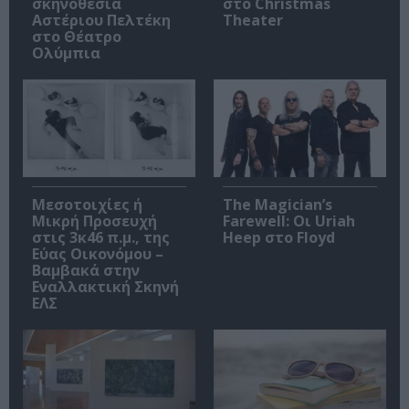
σκηνοθεσία
στο Christmas
Αστέριου Πελτέκη
Theater
στο Θέατρο
Ολύμπια
Μεσοτοιχίες ή
The Magician’s
Μικρή Προσευχή
Farewell: Οι Uriah
στις 3κ46 π.μ., της
Heep στο Floyd
Εύας Οικονόμου –
Βαμβακά στην
Εναλλακτική Σκηνή
ΕΛΣ