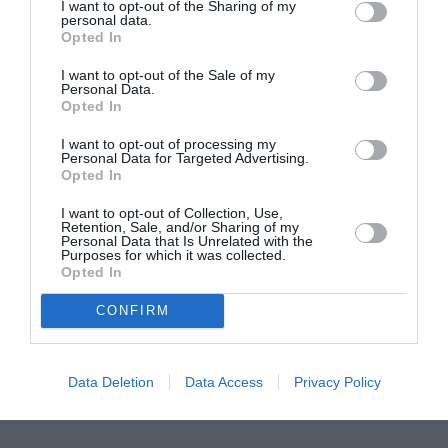
I want to opt-out of the Sharing of my
personal data.
Ο Αλέξανδρος
Ο Ρόμπερτ Ντάουνι
Opted In
Βούλγαρης
Τζούνιορ ως Doctor
σκηνοθετεί το
Doom στο
I want to opt-out of the Sale of my
“Σουέλ” της Ιωάννας
“Avengers:
Personal Data.
Καρυστιάνη (teaser)
Doomsday” (πρώτο
Opted In
τρέιλερ)
I want to opt-out of processing my
Personal Data for Targeted Advertising.
Opted In
I want to opt-out of Collection, Use,
Retention, Sale, and/or Sharing of my
Personal Data that Is Unrelated with the
Purposes for which it was collected.
Opted In
Η απίστευτη
Ο Πέδρο Πασκάλ
ιστορία του
παίζει τσέλο στη
CONFIRM
Σιλβέστερ Σταλόνε
νέα ταινία
στο “I Play Rocky”
“Behemoth!” του
του Πίτερ Φαρέλι
Τόνι Γκίλροϊ
(πρώτο τρέιλερ)
(teaser)
Data Deletion
Data Access
Privacy Policy