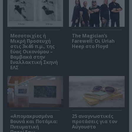
Μεσοτοιχίες ή
The Magician’s
Μικρή Προσευχή
Farewell: Οι Uriah
στις 3κ46 π.μ., της
Heep στο Floyd
Εύας Οικονόμου –
Βαμβακά στην
Εναλλακτική Σκηνή
ΕΛΣ
«Απομακρυσμένα
25 αναγνωστικές
Βουνά και Ποτάμια:
προτάσεις για τον
Πνευματική
Αύγουστο