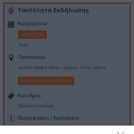
Ταυτότητα Εκδήλωσης
Ημερομηνία:
26/05/2026
18:00
Τοποθεσία:
Goethe-Institut Athen, Ομήρου 14-16, Αθήνα
Ινστιτούτο Γκαίτε Αθηνών
Eισιτήρια:
Είσοδος ελεύθερη
Πληροφορίες / Κρατήσεις:
ecologicaltranslation.com
|
goethe.de