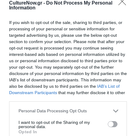
CultureNow.gr -
Do Not Process My Personal
Information
Ακολουθήστε το Culturenow.gr στο
Google News
και
μάθετε πρώτοι όλες τις ειδήσεις
If you wish to opt-out of the sale, sharing to third parties, or
processing of your personal or sensitive information for
Δείτε όλα τα
τελευταία νέα
για την Τέχνη και τον
targeted advertising by us, please use the below opt-out
Πολιτισμό στο
Culturenow.gr
section to confirm your selection. Please note that after your
opt-out request is processed you may continue seeing
Νέοι Διαγωνισμοί
❯
interest-based ads based on personal information utilized by
us or personal information disclosed to third parties prior to
your opt-out. You may separately opt-out of the further
Tags
disclosure of your personal information by third parties on the
IAB’s list of downstream participants. This information may
ΔΙΑΛΕΞΕΙΣ - ΟΜΙΛΙΕΣ
ΔΩΡΕΑΝ ΕΚΔΗΛΩΣΕΙΣ
also be disclosed by us to third parties on the
IAB’s List of
ΕΙΚΑΣΤΙΚΕΣ ΕΚΘΕΣΕΙΣ
ΟΜΑΔΙΚΕΣ ΕΚΘΕΣΕΙΣ
Downstream Participants
that may further disclose it to other
third parties.
Newsletter
Personal Data Processing Opt Outs
Κάθε βδομάδα στο e-mail σας τα τελευταία νέα για
I want to opt-out of the Sharing of my
την Τέχνη και τον Πολιτισμό!
personal data.
Opted In