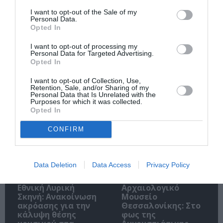
I want to opt-out of the Sale of my
Personal Data.
Opted In
I want to opt-out of processing my
Ακολουθήστε το Culturenow.gr
Personal Data for Targeted Advertising.
Opted In
I want to opt-out of Collection, Use,
Retention, Sale, and/or Sharing of my
Personal Data that Is Unrelated with the
Purposes for which it was collected.
Σχετικά Άρθρα
Opted In
CONFIRM
Data Deletion
Data Access
Privacy Policy
Εθνική Λυρική
Αρχαιολογικό
Σκηνή: Ανακοίνωση
Μουσείο
ακρόασης για την
Θεσσαλονίκης: Στο
κάλυψη θέσης
φως της