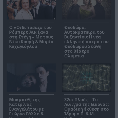
O «Οιδίποδας» του
Θεοδώρα,
Ρόμπερτ Άικ ξανά
Αυτοκράτειρα του
στη Στέγη – Με τους
Βυζαντίου: Η νέα
Νίκο Κουρή & Μαρία
ελληνική όπερα του
Κεχαγιόγλου
Θεόδωρου Στάθη
στο θέατρο
Ολύμπια
Μακμπέθ, της
32οι Πλοές – Το
Κατερίνας
Αίνιγμα της Εικόνας:
Ευαγγελάτου με
Ομαδική έκθεση στο
Γιώργο Γάλλο &
Ίδρυμα Π. & Μ.