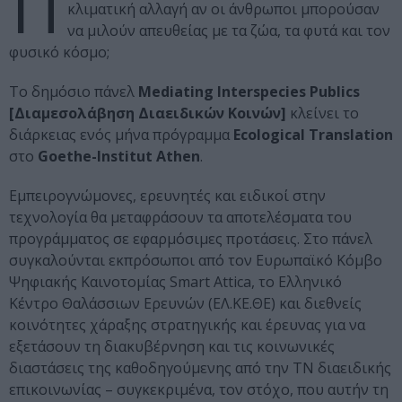
Π
κλιματική αλλαγή αν οι άνθρωποι μπορούσαν
να μιλούν απευθείας με τα ζώα, τα φυτά και τον
φυσικό κόσμο;
Tο δημόσιο πάνελ
Mediating Ιnterspecies Ρublics
[Διαμεσολάβηση Διαειδικών Κοινών]
κλείνει το
διάρκειας ενός μήνα πρόγραμμα
Ecological Translation
στο
Goethe-Institut Athen
.
Εμπειρογνώμονες, ερευνητές και ειδικοί στην
τεχνολογία θα μεταφράσουν τα αποτελέσματα του
προγράμματος σε εφαρμόσιμες προτάσεις. Στο πάνελ
συγκαλούνται εκπρόσωποι από τον Ευρωπαϊκό Κόμβο
Ψηφιακής Καινοτομίας Smart Attica, το Ελληνικό
Κέντρο Θαλάσσιων Ερευνών (ΕΛ.ΚΕ.ΘΕ) και διεθνείς
κοινότητες χάραξης στρατηγικής και έρευνας για να
εξετάσουν τη διακυβέρνηση και τις κοινωνικές
διαστάσεις της καθοδηγούμενης από την ΤΝ διαειδικής
επικοινωνίας – συγκεκριμένα, τον στόχο, που αυτήν τη