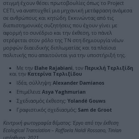
στιγμή έχουν θέσει πρωτοβουλίες όπως το Project
CETI, να αναπτυχθεί μια μηχανική μετάφραση ανάμεσα
σε ανθρώπους και κητώδη. Εκκινώντας από τις
διεπιστημονικές συζητήσεις που έχουν γίνει με
αφορμή το συνέδριο και την έκθεση, το πάνελ
στρέφεται στον ρόλο της ΤΝ στη δημιουργία νέων
μορφών διαειδικής διπλωματίας και τα πλαίσια
πολιτικής που απαιτούνται για την υποστήριξή της.
Με την
Elahe Rajabiani
, τον
Περικλή Τερλιξίδη
και την
Κατερίνα Τερλιξίδου
Ιδέα, σύλληψη:
Alexander Damianos
Επιμέλεια:
Asya Yaghmurian
Σχεδιασμός έκθεσης:
Yolandé Gouws
Γραφιστικός σχεδιασμός:
Sam de Groot
Κεντρική φωτογραφία θέματος: Έργο από την έκθεση
Ecological Translation – Raffaela Naldi Rossano, Tinian
υπέρθυρα, 2021