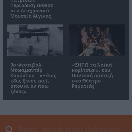
Πατρίδα»:
Περιοδική έκθεση
στο Διαχρονικό
Μουσείο Αίγινας
9ο Φεστιβάλ
«ΖΗΤΩ τα λαϊκά
Ντοκιμαντέρ
κορίτσια!», του
Καρύστου – «Ξένος
Παντελή Αμπαζή
εδώ, ξένος εκεί,
στο Θέατρο
όπου κι αν πάω
Ρεματιάς
ξένος»