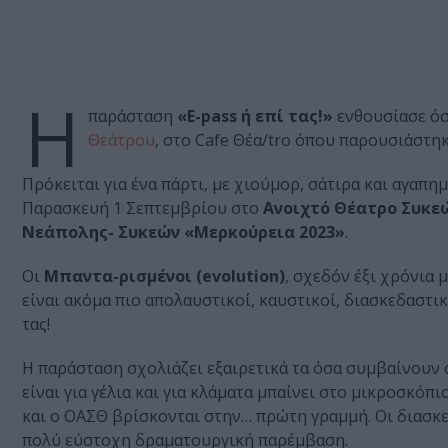
Η
παράσταση
«E-pass ή επί τας!»
ενθουσίασε όσ
Θεάτρου
, στο Cafe Θέα/tro όπου παρουσιάστηκ
Πρόκειται για ένα πάρτι, με χιούμορ, σάτιρα και αγαπημ
Παρασκευή 1 Σεπτεμβρίου στο
Ανοιχτό Θέατρο Συκε
Νεάπολης- Συκεών «Μερκούρεια 2023»
.
Οι
Μπαντα-ρισμένοι (evolution)
, σχεδόν έξι χρόνια 
είναι ακόμα πιο απολαυστικοί, καυστικοί, διασκεδαστικ
τας!
Η παράσταση σχολιάζει εξαιρετικά τα όσα συμβαίνουν 
είναι για γέλια και για κλάματα μπαίνει στο μικροσκ
και ο ΟΑΣΘ βρίσκονται στην… πρώτη γραμμή. Οι διασκε
πολύ εύστοχη δραματουργική παρέμβαση.