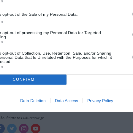
μάθετε πρώτοι όλες τις ειδήσεις
In
ολιτισμό στο
Culturenow.gr
o opt-out of the Sale of my Personal Data.
In
r
Δες
to opt-out of processing my Personal Data for Targeted
ing.
In
o opt-out of Collection, Use, Retention, Sale, and/or Sharing
ersonal Data that Is Unrelated with the Purposes for which it
ΚΑΛΟΚΑΙΡΙΝΑ ΦΕΣΤΙΒΑΛ
ΚΡΑΤΙΚΟ ΘΕΑΤΡΟ ΒΟΡΕΙΟΥ ΕΛΛΑΔΟΣ
Κ
lected.
In
CONFIRM
νη και τον Πολιτισμό!
Data Deletion
Data Access
Privacy Policy
λουθήστε το Culturenow.gr