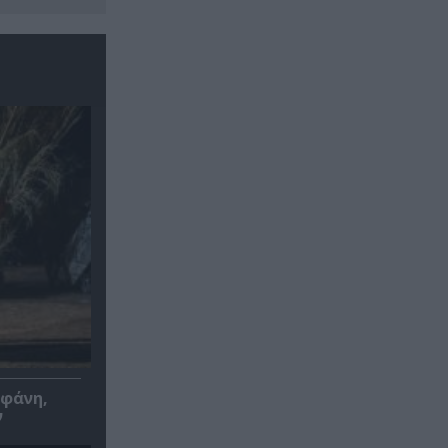
οφάνη,
ν