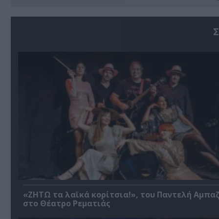
Σ
«ΖΗΤΩ τα λαϊκά κορίτσια!», του Παντελή Αμπα
στο Θέατρο Ρεματιάς