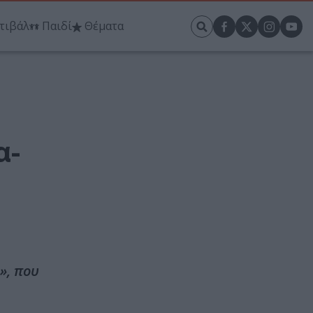
τιβάλ
Παιδί
Θέματα
α-
», που