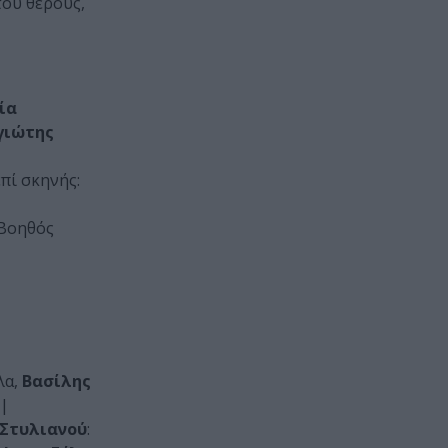
του θέρους,
ία
γιώτης
επί σκηνής:
 Βοηθός
λα,
Βασίλης
 |
 Στυλιανού
: