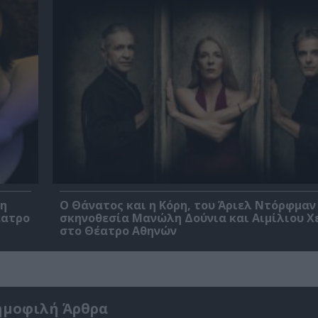
βη
Ο Θάνατος και η Κόρη, του Άριελ Ντόρφμαν
έατρο
σκηνοθεσία Μανώλη Δούνια και Αιμίλιου Χ
στο Θέατρο Αθηνών
ημοφιλή Άρθρα