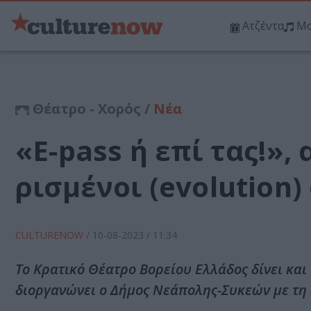
Ατζέντα
Μο
Θέατρο - Χορός /
Νέα
«E-pass ή επί τας!»
ρισμένοι (evolution
CULTURENOW
/
10-08-2023
/ 11:34
Το Κρατικό Θέατρο Βορείου Ελλάδος δίνει και
διοργανώνει ο Δήμος Νεάπολης-Συκεών με τη δ