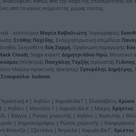
ς ανακουφίσει κάπως από την κάψα της επικαιρότητας και 
νες από τα κακώς κείμενα της χώρας τούτης.
νικά – κοστούμια:
Μαρία Καβαλιώτη
, Χορογραφίες:
Ευανθ
ρωση:
Στάθης Παχίδης
, Ενορχηστρωτική επιμέλεια:
Πανα
 Βοηθός Σκηνοθέτη:
Εύη Σαρμή
, Οργάνωση παραγωγής:
Εύα
Black Cloud)
, Stage expert:
Δημητριάδου Ηρώ
, Μουσικοί 
γκούμας
(πλήκτρα),
Πασχάλης Τερζής
(κρουστά),
Γιάννης
(στο πλαίσιο πρακτικής άσκησης):
Ζγουρέλης Δημήτρης
,
 Σταυρούλα- Ιωάννα
Περαστική Α΄ | Αηδόνι | Καρυάτιδα Γ΄ | Ελισσαβέτα,
Χρύσα
’ | Αηδόνι | Μοντέλο 1 | Καρυάτιδα Α’ | Μαίρη,
Χρήστος
δι | Βάγγος | Ρώσος χορευτής | Αηδόνι | Χορευτής | Θέκ
ουριάν | Δημοσιογράφος | Ρώσος χορευτής | Κονφερανσιέ
νη Φλάντζα | Σβετλάνα | Άνγκελα | Καρυάτιδα Γ’,
Χρίστος