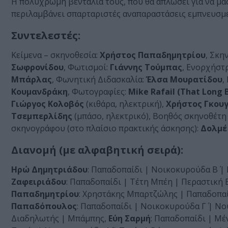
Η πολύχρωμη βεντάλια τους, που θα απλώσει για να μα
περιλαμβάνει σπαρταριστές αναπαραστάσεις εμπνευσμέ
Συντελεστές:
Κείμενα – σκηνοθεσία:
Χρήστος Παπαδημητρίου
, Σκη
Σωφρονίδου
, Φωτισμοί:
Γιάννης Τούμπας
, Ενορχήστ
Μπάρλας
, Φωνητική Διδασκαλία:
Έλσα Μουρατίδου
,
Κουμανδράκη
, Φωτογραφίες:
Mike Rafail (That Long 
Γιώργος Κολοβός
(κιθάρα, ηλεκτρική),
Χρήστος Γκου
Τσεμπερλίδης
(μπάσο, ηλεκτρικό), Βοηθός σκηνοθέτη 
σκηνογράφου (στο πλαίσιο πρακτικής άσκησης):
Δολμέ
Διανομή (με αλφαβητική σειρά):
Ηρώ Δημητριάδου
: Παπαδοπαίδι | Νοικοκυρούδα Β΄ | 
Ζαφειριάδου
: Παπαδοπαίδι | Τέτη Μπέη | Περαστική Β
Παπαδημητρίου
: Χρηστάκης Μπαρτζώλης | Παπαδοπαί
Παπαδόπουλος
: Παπαδοπαίδι | Νοικοκυρούδα Γ΄ | Ν
Διαδηλωτής | Μπάμπης,
Εύη Σαρμή
: Παπαδοπαίδι | Μέ