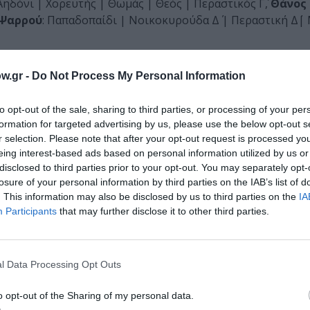
ηδόνι | Χορευτής | Θωμάς | Θεός | Περαστικός Γ΄,
Θάνος
 Ψαρρού
: Παπαδοπαίδι | Νοικοκυρούδα Δ΄ | Περαστική Δ΄|
w.gr -
Do Not Process My Personal Information
to opt-out of the sale, sharing to third parties, or processing of your per
Τοποθεσία:
formation for targeted advertising by us, please use the below opt-out s
r selection. Please note that after your opt-out request is processed y
Ανοιχτό Θέατρο Συκεών "Μάνος Κατράκης", Κάρολ
eing interest-based ads based on personal information utilized by us or
Συκιές, Θεσσαλονίκη
disclosed to third parties prior to your opt-out. You may separately opt-
losure of your personal information by third parties on the IAB’s list of
. This information may also be disclosed by us to third parties on the
IA
Participants
that may further disclose it to other third parties.
l Data Processing Opt Outs
o opt-out of the Sharing of my personal data.