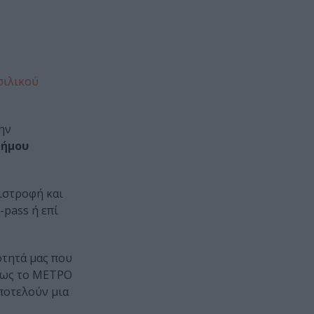
σιλικού
την
Δήμου
πιστροφή και
-pass ή επί
ότητά μας που
όπως το ΜΕΤΡΟ
ποτελούν μια