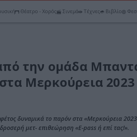
υσική
Θέατρο - Χορός
Σινεμά
Τέχνες
Βιβλίο
Φεσ
, από την ομάδα Μπαντ
) στα Μερκούρεια 2023
 φέτος δυναμικά το παρόν στα «Μερκούρεια 2023
ροσερή μετ- επιθεώρηση «E-pass ή επί τας!».