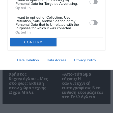
I want to opt-out of processing my
Personal Data for Targeted Advertising.
Opted In
Αλέξανδρος
Σπάνιος πίνακας
I want to opt-out of Collection, Use,
Μαγκανιώτης –
του Λεονάρντο Ντα
Retention, Sale, and/or Sharing of my
State of Change:
Βίντσι έχει
Personal Data that Is Unrelated with the
Έκθεση στην
τοποθετηθεί
Purposes for which it was collected.
γκαλερί Ακρόπρωρο
αθόρυβα στο MET
Opted In
CONFIRM
Data Deletion
Data Access
Privacy Policy
Χρήστος
«Απο-τύπωμα
Κεχαγιόγλου – Μες
τέχνης: H
στο φως: Έκθεση
καλλιτεχνική
στον χώρο τέχνης
τυπογραφία»: Νέα
Ώχρα Μπλε
έκθεση ετοιμάζεται
στο Τελλόγλειο