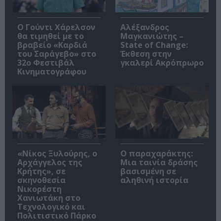
Ο Γούντι Χάρελσον
Αλέξανδρος
θα τιμηθεί με το
Μαγκανιώτης –
βραβείο «Καρδιά
State of Change:
του Σαράγεβο» στο
Έκθεση στην
32ο Φεστιβάλ
γκαλερί Ακρόπρωρο
Κινηματογράφου
«Νίκος Ξυλούρης, ο
Ο παραχαράκτης:
Αρχάγγελος της
Μια ταινία δράσης
Κρήτης», σε
βασισμένη σε
σκηνοθεσία
αληθινή ιστορία
Νικορέστη
Χανιωτάκη στο
Τεχνολογικό και
Πολιτιστικό Πάρκο