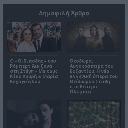
Δημοφιλή Άρθρα
O «Οιδίποδας» του
Θεοδώρα,
Ρόμπερτ Άικ ξανά
Αυτοκράτειρα του
στη Στέγη – Με τους
Βυζαντίου: Η νέα
Νίκο Κουρή & Μαρία
ελληνική όπερα του
Κεχαγιόγλου
Θεόδωρου Στάθη
στο θέατρο
Ολύμπια