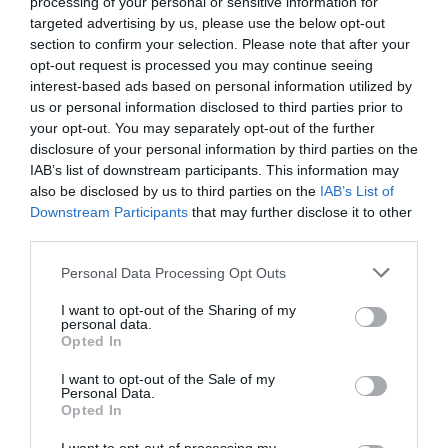
processing of your personal or sensitive information for
targeted advertising by us, please use the below opt-out
Newsletter
section to confirm your selection. Please note that after your
opt-out request is processed you may continue seeing
Κάθε βδομάδα στο e-mail σας τα τελευταία νέα για
interest-based ads based on personal information utilized by
την Τέχνη και τον Πολιτισμό!
us or personal information disclosed to third parties prior to
your opt-out. You may separately opt-out of the further
disclosure of your personal information by third parties on the
IAB’s list of downstream participants. This information may
also be disclosed by us to third parties on the
IAB’s List of
Downstream Participants
that may further disclose it to other
Ακολουθήστε το Culturenow.gr
third parties.
Personal Data Processing Opt Outs
I want to opt-out of the Sharing of my
personal data.
Σχετικά Άρθρα
Opted In
I want to opt-out of the Sale of my
Personal Data.
Opted In