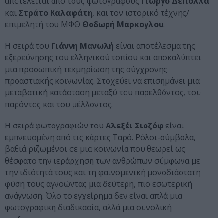
αποτελείται από τους φωτογράφους
Γιώργο Δεπόλλα
και
Στράτο Καλαφάτη
, και τον ιστορικό τέχνης/
επιμελητή του ΜΦΘ
Θοδωρή Μάρκογλου
.
Η σειρά του
Γιάννη Μανωλή
είναι αποτέλεσμα της
εξερεύνησης του ελληνικού τοπίου και αποκαλύπτει
μια προσωπική τεκμηρίωση της σύγχρονης
προαστιακής κοινωνίας. Στοχεύει να επισημάνει μια
μεταβατική κατάσταση μεταξύ του παρελθόντος, του
παρόντος και του μέλλοντος.
Η σειρά φωτογραφιών του
Αλεξέι Σιοζόφ
είναι
εμπνευσμένη από τις κάρτες Ταρό. Ρόλοι-σύμβολα,
βαθιά ριζωμένοι σε μια κοινωνία που θεωρεί ως
θέσφατο την ιεράρχηση των ανθρώπων σύμφωνα με
την ιδιότητά τους και τη φαινομενική μονοδιάστατη
φύση τους αγνοώντας μια δεύτερη, πιο εσωτερική
ανάγνωση. Όλο το εγχείρημα δεν είναι απλά μια
φωτογραφική διαδικασία, αλλά μια συνολική