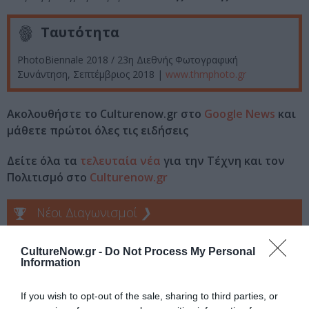
Ταυτότητα
PhotoΒiennale 2018 / 23η Διεθνής Φωτογραφική
Συνάντηση, Σεπτέμβριος 2018 |
www.thmphoto.gr
Ακολουθήστε το Culturenow.gr στο
Google News
και
μάθετε πρώτοι όλες τις ειδήσεις
Δείτε όλα τα
τελευταία νέα
για την Τέχνη και τον
Πολιτισμό στο
Culturenow.gr
Νέοι Διαγωνισμοί
❯
Tags
CultureNow.gr -
Do Not Process My Personal
Information
PHOTOBIENNALE
ΜΟΥΣΕΙΟ ΦΩΤΟΓΡΑΦΙΑΣ ΘΕΣΣΑΛΟΝΙΚΗΣ
ΦΩΤΟΓΡΑΦΙΑ
If you wish to opt-out of the sale, sharing to third parties, or